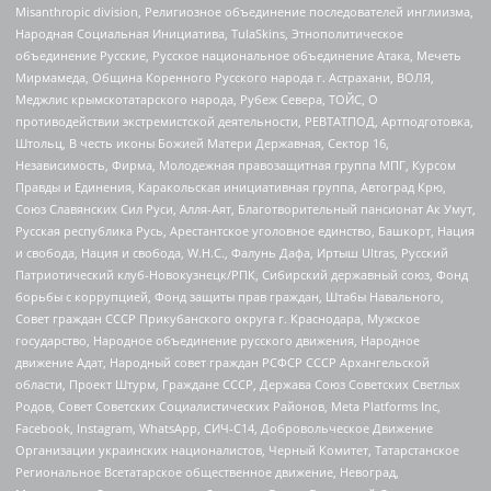
Misanthropic division, Религиозное объединение последователей инглиизма,
Народная Социальная Инициатива, TulaSkins, Этнополитическое
объединение Русские, Русское национальное объединение Атака, Мечеть
Мирмамеда, Община Коренного Русского народа г. Астрахани, ВОЛЯ,
Меджлис крымскотатарского народа, Рубеж Севера, ТОЙС, О
противодействии экстремистской деятельности, РЕВТАТПОД, Артподготовка,
Штольц, В честь иконы Божией Матери Державная, Сектор 16,
Независимость, Фирма, Молодежная правозащитная группа МПГ, Курсом
Правды и Единения, Каракольская инициативная группа, Автоград Крю,
Союз Славянских Сил Руси, Алля-Аят, Благотворительный пансионат Ак Умут,
Русская республика Русь, Арестантское уголовное единство, Башкорт, Нация
и свобода, Нация и свобода, W.H.С., Фалунь Дафа, Иртыш Ultras, Русский
Патриотический клуб-Новокузнецк/РПК, Сибирский державный союз, Фонд
борьбы с коррупцией, Фонд защиты прав граждан, Штабы Навального,
Совет граждан СССР Прикубанского округа г. Краснодара, Мужское
государство, Народное объединение русского движения, Народное
движение Адат, Народный совет граждан РСФСР СССР Архангельской
области, Проект Штурм, Граждане СССР, Держава Союз Советских Светлых
Родов, Совет Советских Социалистических Районов, Meta Platforms Inc,
Facebook, Instagram, WhatsApp, СИЧ-С14, Добровольческое Движение
Организации украинских националистов, Черный Комитет, Татарстанское
Региональное Всетатарское общественное движение, Невоград,