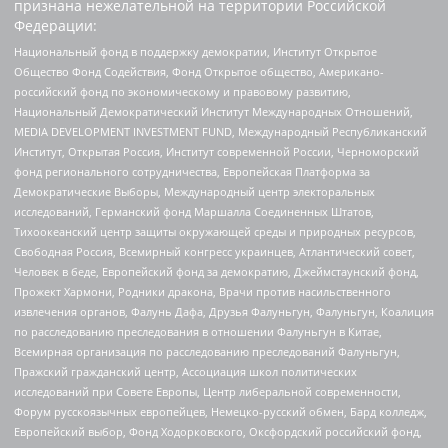
признана нежелательной на территории Российской
Федерации:
Национальный фонд в поддержку демократии, Институт Открытое
Общество Фонд Содействия, Фонд Открытое общество, Американо-
российский фонд по экономическому и правовому развитию,
Национальный Демократический Институт Международных Отношений,
MEDIA DEVELOPMENT INVESTMENT FUND, Международный Республиканский
Институт, Открытая Россия, Институт современной России, Черноморский
фонд регионального сотрудничества, Европейская Платформа за
Демократические Выборы, Международный центр электоральных
исследований, Германский фонд Маршалла Соединенных Штатов,
Тихоокеанский центр защиты окружающей среды и природных ресурсов,
Свободная Россия, Всемирный конгресс украинцев, Атлантический совет,
Человек в беде, Европейский фонд за демократию, Джеймстаунский фонд,
Прожект Хармони, Родники дракона, Врачи против насильственного
извлечения органов, Фалунь Дафа, Друзья Фалуньгун, Фалуньгун, Коалиция
по расследованию преследования в отношении Фалуньгун в Китае,
Всемирная организация по расследованию преследований Фалуньгун,
Пражский гражданский центр, Ассоциация школ политических
исследований при Совете Европы, Центр либеральной современности,
Форум русскоязычных европейцев, Немецко-русский обмен, Бард колледж,
Европейский выбор, Фонд Ходорковского, Оксфордский российский фонд,