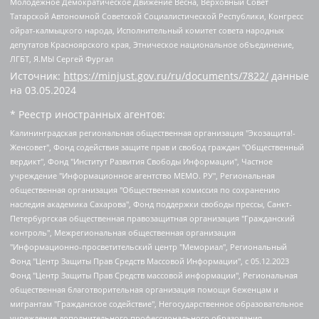
Молодежное Демократическое Движение Весна, Верховный Совет
Татарской Автономной Советской Социалистической Республики, Конгресс
ойрат-калмыцкого народа, Исполнительный комитет совета народных
депутатов Красноярского края, Этническое национальное объединение,
ЛГБТ, Я.МЫ Сергей Фургал
Источник:
https://minjust.gov.ru/ru/documents/7822/
данные
на
03.05.2024
* Реестр иностранных агентов:
Калининградская региональная общественная организация "Экозащита!-Женсовет", Фонд содействия защите прав и свобод граждан "Общественный вердикт", Фонд "Институт Развития Свободы Информации", Частное учреждение "Информационное агентство МЕМО. РУ", Региональная общественная организация "Общественная комиссия по сохранению наследия академика Сахарова", Фонд поддержки свободы прессы, Санкт-Петербургская общественная правозащитная организация "Гражданский контроль", Межрегиональная общественная организация "Информационно-просветительский центр "Мемориал", Региональный Фонд "Центр Защиты Прав Средств Массовой Информации", с 05.12.2023 Фонд "Центр Защиты Прав Средств массовой информации", Региональная общественная благотворительная организация помощи беженцам и мигрантам "Гражданское содействие", Негосударственное образовательное учреждение дополнительного профессионального образования (повышение квалификации) специалистов "АКАДЕМИЯ ПО ПРАВАМ ЧЕЛОВЕКА", Свердловская региональная общественная организация "Сутяжник", Автономная некоммерческая организация "Центр независимых социологических исследований", Союз общественных объединений "Российский исследовательский центр по правам человека", Региональное общественное учреждение научно-информационный центр "МЕМОРИАЛ", Некоммерческая организация "Фонд защиты гласности", Автономная некоммерческая организация "Институт прав человека", Городская общественная организация "Екатеринбургское общество "МЕМОРИАЛ", Городская общественная организация "Рязанское историко-просветительское и правозащитное общество "Мемориал" (Рязанский Мемориал), Челябинский региональный орган общественной самодеятельности – женское общественное объединение "Женщины Евразии", Челябинский региональный орган общественной самодеятельности "Уральская правозащитная группа", Фонд содействия защите здоровья и социальной справедливости имени Андрея Рылькова, Автономная Некоммерческая Организация "Аналитический Центр Юрия Левады", Автономная некоммерческая организация социальной поддержки населения "Проект Апрель", Региональная общественная организация помощи женщинам и детям, находящимся в кризисной ситуации "Информационно-методический центр "Анна", Фонд содействия развитию массовых коммуникаций и правовому просвещению "Так-так-Так", Фонд содействия устойчивому развитию "Серебряная тайга", Свердловский региональный общественный фонд социальных проектов "Новое время", "Idel.Реалии", Кавказ.Реалии, Крым.Реалии, Телеканал Настоящее Время, Татаро-башкирская служба Радио Свобода (Azatliq Radiosi), Радио Свободная Европа/Радио Свобода (PCE/PC), "Сибирь.Реалии", "Фактограф", Благотворительный фонд помощи осужденным и их семьям, Автономная некоммерческая организация "Институт глобализации и социальных движений", Фонд "В защиту прав заключенных", Частное учреждение "Центр поддержки и содействия развитию средств массовой информации", Пензенский региональный общественный благотворительный фонд "Гражданский союз", "Север.Реалии", Некоммерческая организация Фонд "Правовая инициатива", Общество с ограниченной ответственностью "Радио Свободная Европа/Радио Свобода", Чешское информационное агентство "MEDIUM-ORIENT", Красноярская региональная общественная организация "Мы против СПИДа", Камалягин Денис Николаевич, Маркелов Сергей Евгеньевич, Пономарев Лев Александрович, Савицкая Людмила Алексеевна, Автономная некоммерческая организация "Центр по работе с проблемой насилия "НАСИЛИЮ.НЕТ", Межрегиональный профессиональный союз работников здравоохранения "Альянс врачей", Юридическое лицо, зарегистрированное в Латвийской Республике, SIA "Medusa Project" (регистрационный номер 40103797863, дата регистрации 10.06.2014), Некоммерческая организация "Фонд по борьбе с коррупцией", Автономная некоммерческая организация "Институт права и публичной политики", Баданин Роман Сергеевич, Гликин Максим Александрович, Железнова Мария Михайловна, Лукьянова Юлия Сергеевна, Маетная Елизавета Витальевна, Маняхин Петр Борисович, Чуракова Ольга Владимировна, Ярош Юлия Петровна, Юридическое лицо "The Insider SIA", зарегистрированное в Риге, Латвийская Республика (дата регистрации 26.06.2015), являющееся администратором доменного имени интернет-издания "The Insider SIA", https://theins.ru, Постернак Алексей Евгеньевич, Рубин Михаил Аркадьевич, Анин Роман Александрович, Юридическое лицо Istories fonds, зарегистрированное в Латвийской Республике (регистрационный номер 50008295751, дата регистрации 24.02.2020), Великовский Дмитрий Александрович, Долинина Ирина Николаевна, Мароховская Алеся Алексеевна, Шлейнов Роман Юрьевич, Шмагун Олеся Валентиновна, Общество с ограниченной ответственностью "Альтаир 2021", Общество с ограниченной ответственностью "Вега 2021", Общество с ограниченной ответственностью "Главный редактор 2021", Общество с ограниченной ответственностью "Ромашки монолит", Важенков Артем Валерьевич, Ивановская областная общественная организация "Центр гендерных исследований", Гурман Юрий Альбертович, Медиапроект "ОВД-Инфо", Егоров Владимир Владимирович, Жилинский Владимир Александрович, Общество с ограниченной ответственностью "ЗП", Иванова София Юрьевна, Карезина Инна Павловна, Кильтау Екатерина Викторовна, Петров Алексей Викторович, Пискунов Сергей Евгеньевич, Смирнов Сергей Сергеевич, Тихонов Михаил Сергеевич, Общество с ограниченной ответственностью "ЖУРНАЛИСТ-ИНОСТРАННЫЙ АГЕНТ", Арапова Галина Юрьевна, Вольтская Татьяна Анатольевна, Американская компания "Mason G.E.S. Anonymous Foundation" (США), являющаяся владельцем интернет-издания https://mnews.world/, Компания "Stichting Bellingcat", зарегистрированная в Нидерландах (дата регистрации 11.07.2018), Захаров Андрей Вячеславович, Клепиковская Екатерина Дмитриевна, Общество с ограниченной ответственностью "МЕМО", Перл Роман Александрович, Симонов Евгений Алексеевич, Соловьева Елена Анатольевна, Сотников Даниил Владимирович, Сурначева Елизавета Дмитриевна, Автономная некоммерческая организация по защите прав человека и информированию населения "Якутия – Наше Мнение", Общество с ограниченной ответственностью "Москоу диджитал медиа", с 26.01.2023 Общество с ограниченной ответственностью "Чайка Белые сады", Ветошкина Валерия Валерьевна, Заговора Максим Александрович, Межрегиональное общественное движение "Российская ЛГБТ - сеть", Оленичев Максим Владимирович, Павлов Иван Юрьевич, Скворцова Елена Сергеевна, Общество с ограниченной ответственностью "Как бы инагент", Кочетков Игорь Викторович, Общество с ограниченной ответственностью "Честные выборы", Еланчик Олег Александрович, Общество с ограниченной ответственностью "Нобелевский призыв", Гималова Регина Эмилевна, Григорьев Андрей Валерьевич, Григорьева Алина Александровна, Ассоциация по содействию защите прав призывников, альтернативнослужащих и военнослужащих "Правозащитная группа "Гражданин.Армия.Право", Хисамова Регина Фаритовна, Автономная некоммерческая организация по реализации социально-правовых программ "Лилит", Дальневосточное общественное движение "Маяк", Санкт-Петербургская ЛГБТ-инициативная группа "Выход", Инициативная группа ЛГБТ+ "Реверс", Алексеев Андрей Викторович, Бекбулатова Таисия Львовна, Беляев Иван Михайлович, Владыкина Елена Сергеевна, Гельман Марат Александрович, Никульшина Вероника Юрьевна, Толоконникова Надежда Андреевна, Шендерович Виктор Анатольевич, Общество с ограниченной ответственностью "Данное сообщение", Общество с ограниченной ответственностью Издательский дом "Новая глава", Айнбиндер Александра Александровна, Московский комьюнити-центр для ЛГБТ+инициатив, Благотворительный фонд развития филантропии, Deutsche Welle (Германия, Kurt-Schumacher-Strasse 3, 53113 Bonn), Борзунова Мария Михайловна, Воробьев Виктор Викторович, Голубева Анна Львовна, Константинова Алла Михайловна, Малкова Ирина Владимировна, Мурадов Мурад Абдулгалимович, Осетинская Елизавета Николаевна, Понасенков Евгений Николаевич, Ганапольский Матвей Юрьевич, Киселев Евгений Алексеевич, Борухович Ирина Григорьевна, Дремин Иван Тимофеевич, Дубровский Дмитрий Викторович, Красноярская региональная общественная организация поддержки и развития альтернативных образовательных технологий и межкультурных коммуникаций "ИНТЕРРА", Маяковская Екатерина Алексеевна, Фейгин Марк Захарович, Филимонов Андрей Викторович, Дзугкоева Регина Николаевна, Доброхотов Роман Александрович, Дудь Юрий Александрович, Елкин Сергей Владимирович, Кругликов Кирилл Игоревич, Сабунаева Мария Леонидовна, Семенов Алексей Владимирович, Шаинян Карен Багратович, Шульман Екатерина Михайловна, Асафьев Артур Валерьевич, Вахштайн Виктор Семенович, Венедиктов Алексей Алексеевич, Лушникова Екатерина Евгеньевна, Волков Леонид Михайлович, Невзоров Александр Глебович, Пархоменко Сергей Борисович, Сироткин Ярослав Николаевич, Кара-Мурза Владимир Владимирович, Баранова Наталья Владимировна, Гозман Леонид Яковлевич, Кагарлицкий Борис Юльевич, Климарев Михаил Валерьевич, Милов Владимир Станиславович, Автономная некоммерческая организация Краснодарский центр современного искусства "Типография", Моргенштерн Алишер Тагирович, Соболь Любовь Эдуардовна, Общество с ограниченной ответственностью "ЛИЗА НОРМ", Каспаров Гарри Кимович, Ходорковский Михаил Борисович, Общество с ограниченной ответственностью "Апрельские тезисы", Данилович Ирина Брониславовна, Кашин Олег Владимирович, Петров Николай Владимирович, Пивоваров Алексей Владимирович, Соколов Михаил Владимирович, Цветкова Юлия Владимировна, Чичваркин Евгений Александрович, Комитет против пыток/Команда против пыток, Общество с ограниченной ответственностью "Первый научный", Общество с ограниченной ответственностью "Вертолет и ко", Белоцерковская Вероника Борисовна, Кац Максим Евгеньевич, Лазарева Татьяна Юрьевна, Шаведдинов Руслан Табризович, Яшин Илья Валерьевич, Общество с ограниченной ответственностью "Иноагент ААВ", Алешковский Дмитрий Петрович, Альбац Евгения Марковна, Быков Дмитрий Львович, Галямина Юлия Евгеньевна, Лойко Сергей Леонидович, Мартынов Кирилл Константинович, Медведев Сергей Александрович, Крашенинников Федор Геннадиевич, Гордеева Катерина Вл