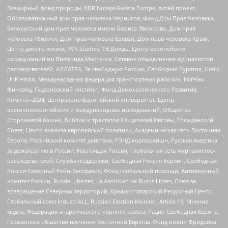
Всемирный фонд природы, BDR Novaja Gazeta-Europe, Алтай проект,
Образовательный дом прав человека Чернигов, Фонд Дом Прав Человека,
Белорусский дом прав человека имени Бориса Звозскова, Дом прав
человека Тбилиси, Дом прав человека Ереван, Дом прав человека Крым,
Центр дикого лосося, TVR Studios, ТВ Дождь, Центр европейских
исследований им Вилфрида Мартенса, Сетевое объединение журналистов
расследователей, АЛЛАТРА, За свободную Россию, Свободная Бурятия, Uralic,
UnKremlin, Международная федерация транспортных рабочих, ИстЧам
Финланд, Гудзоновский институт, Фонд Демократического Развития,
Комитет-2024, Центрально-Европейский университет, Центр
восточноевропейских и международных исследований, Общество
Сторожевой башни, Библии и трактатов Свидетелей Иеговы, Гражданский
Совет, Центр анализа европейской политики, Академическая сеть Восточная
Европа, Российский комитет действия, РЭНД корпорейшн, Русская Америка
за демократию в России, Настоящая Россия, Глобальная сеть журналистов-
расследователей, Служба поддержки, Свободная Россия Берлин, Свободная
Россия Северный Рейн-Вестфалия, Фонд глобальной помощи, Антивоенный
комитет России, Russie-Libertes, La Asocicion de Rusos Libres, Союз за
возвращение Северных территорий, Крымскотатарский Ресурсный Центр,
Глобальный союз IndustriALL, Russian Election Monitor, Article 19, Мнение
медиа, Федерация анархического черного креста, Радио Свободная Европа,
Германское общество изучения Восточной Европы, Фонд имени Фридриха