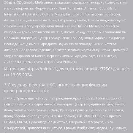
Эберта, XZ gGmbH, Мобильная академия поддержки гендерной демократии
и миротворчества, Форум имени Льва Копелева, American Councils for
International Education, Cultural Vistas, Institute of International Education,
Антивоенное движение Антальи, Открытый диалог, Школа международных
отношений и государственной политики им Питера Мунка, Российско-
канадский демократический альянс, Школа международных отношений им
Нормана Патерсона, Центр Гражданских Свобод, Фонд Бориса Немцова за
Свободу, Фонд имени Фридриха Науманна за свободу, Феминистское
антивоенное сопротивление, Комитет независимости Ингушетии, Прометей,
Stop Occupation of Karelia, Вернись живым, Фридом Хаус, СОТА медиа,
Либерально-демократическая Лига Украины
Источник:
https://minjust.gov.ru/ru/documents/7756/
данные
на
13.05.2024
* Сведения реестра НКО, выполняющих функции
иностранного агента:
Лилит, Правозащитная группа Гражданин.Армия.Право, Нижегородский
центр немецкой и европейской культуры, Центр гендерных исследований,
Фонд защиты прав граждан Штаб, Институт права и публичной политики,
Фонд борьбы с коррупцией, Альянс врачей, НАСИЛИЮ.НЕТ, Мы против
СПИДа, СВЕЧА, Гуманитарное действие, Открытый Петербург, Лига
Избирателей, Правовая инициатива, Гражданский Союз, Хасдей Ерушалаим,