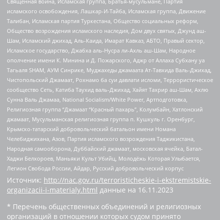
Священная война, Исламская группа, Братья-мусульмане, Партия
исламского освобождения, Лашкар-И-Тайба, Исламская группа, Движение
Талибан, Исламская партия Туркестана, Общество социальных реформ,
Общество возрождения исламского наследия, Дом двух святых, Джунд аш-
Шам, Исламский джихад, Аль-Каида, Имарат Кавказ, АБТО, Правый сектор,
Исламское государство, Джабха аль-Нусра ли-Ахль аш-Шам, Народное
ополчение имени К. Минина и Д. Пожарского, Аджр от Аллаха Субхану уа
Тагьаля SHAM, АУМ Синрике, Муджахеды джамаата Ат-Тавхида Валь-Джихад,
Чистопольский Джамаат, Рохнамо ба суи давлати исломи, Террористическое
сообщество Сеть, Катиба Таухид валь-Джихад, Хайят Тахрир аш-Шам, Ахлю
Сунна Валь Джамаа, National Socialism/White Power, Артподготовка,
Религиозная группа “Джамаат “Красный пахарь”, Колумбайн, Хатлонский
джамаат, Мусульманская религиозная группа п. Кушкуль г. Оренбург,
Крымско-татарский добровольческий батальон имени Номана
Челебиджихана, Азов, Партия исламского возрождения Таджикистана,
Народная самооборона, Дуббайский джамаат, московская ячейка, Батал-
Хаджи Белхороев, Маньяки Культ Убийц, Молодёжь Которая Улыбается,
Легион Свобода России, Айдар, Русский добровольческий корпус
Источник:
http://nac.gov.ru/terroristicheskie-i-ekstremistskie-
organizacii-i-materialy.html
данные на
16.11.2023
* Перечень общественных объединений и религиозных
организаций в отношении которых судом принято