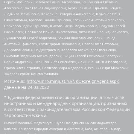
Сергей Иванович, Голубева Елена Николаевна, Ганнушкина Светлана
Алексеевна, Закс Елена Владимировна, Буртина Елена Юрьевна, Гендель
Людмила Залмановна, Кокорина Екатерина Алексеевна, Шуманов Илья
Вячеславович, Арапова Галина Юрьевна, Свечников Анатолий Мариевич,
Прохоров Вадим Юрьевич, Шахова Елена Владимировна, Подузов Сергей
Васильевич, Протасова Ирина Вячеславовна, Литинский Леонид Борисович,
Лукашевский Сергей Маркович, Бахмин Вячеслав Иванович, Шабад
Анатолий Ефимович, Сухих Дарья Николаевна, Орлов Олег Петрович,
Добровольская Анна Дмитриевна, Королева Александра Евгеньевна,
Смирнов Владимир Александрович, Вицин Сергей Ефимович, Золотухин
Борис Андреевич, Левинсон Лев Семенович, Локшина Татьяна Иосифовна,
Орлов Олег Петрович, Полякова Мара Федоровна, Резник Генри Маркович,
Захаров Герман Константинович
Источник:
http://unro.minjust.ru/NKOForeignAgent.aspx
данные на
24.03.2022
* Единый федеральный список организаций, в том числе
иностранных и международных организаций, признанных
в соответствии с законодательством Российской Федерации
террористическими:
Высший военный Маджлисуль Шура Объединенных сил моджахедов
Кавказа, Конгресс народов Ичкерии и Дагестана, База, Асбат аль-Ансар,