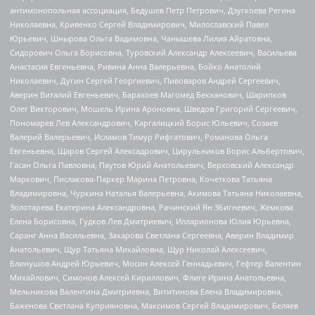
антимонопольная ассоциация, Бедушев Петр Петрович, Дзугкоева Регина
Николаевна, Кривенко Сергей Владимирович, Милославский Павел
Юрьевич, Шнырова Ольга Вадимовна, Чанышева Лилия Айратовна,
Сидорович Ольга Борисовна, Туровский Александр Алексеевич, Васильева
Анастасия Евгеньевна, Ривина Анна Валерьевна, Бойко Анатолий
Николаевич, Дугин Сергей Георгиевич, Пивоваров Андрей Сергеевич,
Аверин Виталий Евгеньевич, Барахоев Магомед Бекханович, Шарипков
Олег Викторович, Мошель Ирина Ароновна, Шведов Григорий Сергеевич,
Пономарев Лев Александрович, Каргалицкий Борис Юльевич, Созаев
Валерий Валерьевич, Исламов Тимур Рифгатович, Романова Ольга
Евгеньевна, Щаров Сергей Алексадрович, Цирульников Борис Альбертович,
Гасан Ольга Павловна, Паутов Юрий Анатольевич, Верховский Александр
Маркович, Пислакова-Паркер Марина Петровна, Кочеткова Татьяна
Владимировна, Чуркина Наталья Валерьевна, Акимова Татьяна Николаевна,
Золотарева Екатерина Александровна, Рачинский Ян Збигневич, Жемкова
Елена Борисовна, Гудков Лев Дмитриевич, Илларионова Юлия Юрьевна,
Саранг Анна Васильевна, Захарова Светлана Сергеевна, Аверин Владимир
Анатольевич, Щур Татьяна Михайловна, Щур Николай Алексеевич,
Блинушов Андрей Юрьевич, Мосин Алексей Геннадьевич, Гефтер Валентин
Михайлович, Симонов Алексей Кириллович, Флиге Ирина Анатольевна,
Мельникова Валентина Дмитриевна, Вититинова Елена Владимировна,
Баженова Светлана Куприяновна, Максимов Сергей Владимирович, Беляев