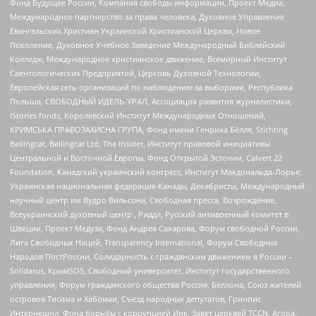
Фонд Будущее России, Компания свободы информации, Проект Медиа,
Международное партнерство за права человека, Духовное Управление
Евангельских Христиан Украинской Христианской Церкви, Новое
Поколение, Духовное Учебное Заведение Международный Библейский
Колледж, Международное христианское движение, Всемирный Институт
Саентологических Предприятий, Церковь Духовной Технологии,
Европейская сеть организаций по наблюдению за выборами, Республика
Польша, СВОБОДНЫЙ ИДЕЛЬ-УРАЛ, Ассоциация развития журналистики,
IStories fonds, Королевский Институт Международных Отношений,
КРИМСЬКА ПРАВОЗАХИСНА ГРУПА, Фонд имени Генриха Бёлля, Stichting
Bellingcat, Bellingcat Ltd, The Insider, Институт правовой инициативы
Центральной и Восточной Европы, Фонд Открытой Эстонии, Calvert 22
Foundation, Канадский украинский конгресс, Институт Макдональда-Лорье,
Украинская национальная федерация Канады, Декабристы, Международный
научный центр им Вудро Вильсона, Свободная пресса, Возрождение,
Всеукраинский духовный центр , Риддл, Русский антивоенный комитет в
Швеции, Проект Медуза, Фонд Андрея Сахарова, Форум свободной России,
Лига Свободных Наций, Transparеncy International, Форум Свободных
Народов ПостРоссии, Солидарность с гражданским движением в России –
Solidarus, КрымSOS, Свободный университет, Институт государственного
управления, Форум гражданского общества Россия, Беллона, Союз жителей
островов Тисима и Хабомаи, Съезд народных депутатов, Гринпис
Интернешнл, Фонд борьбы с коррупцией Инк, Завет церквей TCCN, Агора,