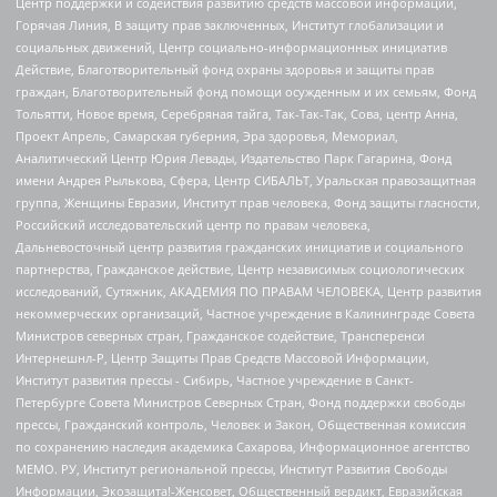
Центр поддержки и содействия развитию средств массовой информации,
Горячая Линия, В защиту прав заключенных, Институт глобализации и
социальных движений, Центр социально-информационных инициатив
Действие, Благотворительный фонд охраны здоровья и защиты прав
граждан, Благотворительный фонд помощи осужденным и их семьям, Фонд
Тольятти, Новое время, Серебряная тайга, Так-Так-Так, Сова, центр Анна,
Проект Апрель, Самарская губерния, Эра здоровья, Мемориал,
Аналитический Центр Юрия Левады, Издательство Парк Гагарина, Фонд
имени Андрея Рылькова, Сфера, Центр СИБАЛЬТ, Уральская правозащитная
группа, Женщины Евразии, Институт прав человека, Фонд защиты гласности,
Российский исследовательский центр по правам человека,
Дальневосточный центр развития гражданских инициатив и социального
партнерства, Гражданское действие, Центр независимых социологических
исследований, Сутяжник, АКАДЕМИЯ ПО ПРАВАМ ЧЕЛОВЕКА, Центр развития
некоммерческих организаций, Частное учреждение в Калининграде Совета
Министров северных стран, Гражданское содействие, Трансперенси
Интернешнл-Р, Центр Защиты Прав Средств Массовой Информации,
Институт развития прессы - Сибирь, Частное учреждение в Санкт-
Петербурге Совета Министров Северных Стран, Фонд поддержки свободы
прессы, Гражданский контроль, Человек и Закон, Общественная комиссия
по сохранению наследия академика Сахарова, Информационное агентство
МЕМО. РУ, Институт региональной прессы, Институт Развития Свободы
Информации, Экозащита!-Женсовет, Общественный вердикт, Евразийская