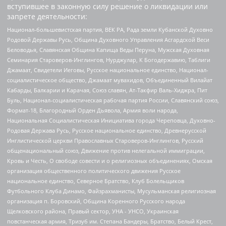
вступившее в законную силу решение о ликвидации или
запрете деятельности:
Национал-большевистская партия, ВЕК РА, Рада земли Кубанской Духовно
Родовой Державы Русь, Община Духовного Управления Асгардской Веси
Беловодья, Славянская Община Капища Веды Перуна, Мужская Духовная
Семинария Староверов-Инглингов, Нурджулар, К Богодержавию, Таблиги
Джамаат, Свидетели Иеговы, Русское национальное единство, Национал-
социалистическое общество, Джамаат мувахидов, Объединенный Вилайат
Кабарды, Балкарии и Карачая, Союз славян, Ат-Такфир Валь-Хиджра, Пит
Буль, Национал-социалистическая рабочая партия России, Славянский союз,
Формат-18, Благородный Орден Дьявола, Армия воли народа,
Национальная Социалистическая Инициатива города Череповца, Духовно-
Родовая Держава Русь, Русское национальное единство, Древнерусской
Инглистической церкви Православных Староверов-Инглингов, Русский
общенациональный союз, Движение против нелегальной иммиграции,
Кровь и Честь, О свободе совести и о религиозных объединениях, Омская
организация общественного политического движения Русское
национальное единство, Северное Братство, Клуб Болельщиков
Футбольного Клуба Динамо, Файзрахманисты, Мусульманская религиозная
организация п. Боровский, Община Коренного Русского народа
Щелковского района, Правый сектор, УНА - УНСО, Украинская
повстанческая армия, Тризуб им. Степана Бандеры, Братство, Белый Крест,