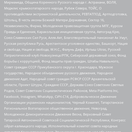
Мирмамеда, Община Коренного Русского народа г. Астрахани, ВОЛЯ,
Меджлис крымскотатарского народа, Рубеж Севера, ТОЙС, О
противодействии экстремистской деятельности, РЕВТАТПОД, Артподготовка,
Штольц, В честь иконы Божией Матери Державная, Сектор 16,
Независимость, Фирма, Молодежная правозащитная группа МПГ, Курсом
Правды и Единения, Каракольская инициативная группа, Автоград Крю,
Союз Славянских Сил Руси, Алля-Аят, Благотворительный пансионат Ак Умут,
Русская республика Русь, Арестантское уголовное единство, Башкорт, Нация
и свобода, Нация и свобода, W.H.С., Фалунь Дафа, Иртыш Ultras, Русский
Патриотический клуб-Новокузнецк/РПК, Сибирский державный союз, Фонд
борьбы с коррупцией, Фонд защиты прав граждан, Штабы Навального,
Совет граждан СССР Прикубанского округа г. Краснодара, Мужское
государство, Народное объединение русского движения, Народное
движение Адат, Народный совет граждан РСФСР СССР Архангельской
области, Проект Штурм, Граждане СССР, Держава Союз Советских Светлых
Родов, Совет Советских Социалистических Районов, Meta Platforms Inc,
Facebook, Instagram, WhatsApp, СИЧ-С14, Добровольческое Движение
Организации украинских националистов, Черный Комитет, Татарстанское
Региональное Всетатарское общественное движение, Невоград,
Молодежное Демократическое Движение Весна, Верховный Совет
Татарской Автономной Советской Социалистической Республики, Конгресс
ойрат-калмыцкого народа, Исполнительный комитет совета народных
депутатов Красноярского края, Этническое национальное объединение,