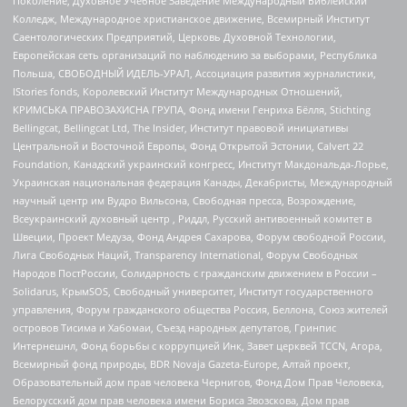
Поколение, Духовное Учебное Заведение Международный Библейский
Колледж, Международное христианское движение, Всемирный Институт
Саентологических Предприятий, Церковь Духовной Технологии,
Европейская сеть организаций по наблюдению за выборами, Республика
Польша, СВОБОДНЫЙ ИДЕЛЬ-УРАЛ, Ассоциация развития журналистики,
IStories fonds, Королевский Институт Международных Отношений,
КРИМСЬКА ПРАВОЗАХИСНА ГРУПА, Фонд имени Генриха Бёлля, Stichting
Bellingcat, Bellingcat Ltd, The Insider, Институт правовой инициативы
Центральной и Восточной Европы, Фонд Открытой Эстонии, Calvert 22
Foundation, Канадский украинский конгресс, Институт Макдональда-Лорье,
Украинская национальная федерация Канады, Декабристы, Международный
научный центр им Вудро Вильсона, Свободная пресса, Возрождение,
Всеукраинский духовный центр , Риддл, Русский антивоенный комитет в
Швеции, Проект Медуза, Фонд Андрея Сахарова, Форум свободной России,
Лига Свободных Наций, Transparеncy International, Форум Свободных
Народов ПостРоссии, Солидарность с гражданским движением в России –
Solidarus, КрымSOS, Свободный университет, Институт государственного
управления, Форум гражданского общества Россия, Беллона, Союз жителей
островов Тисима и Хабомаи, Съезд народных депутатов, Гринпис
Интернешнл, Фонд борьбы с коррупцией Инк, Завет церквей TCCN, Агора,
Всемирный фонд природы, BDR Novaja Gazeta-Europe, Алтай проект,
Образовательный дом прав человека Чернигов, Фонд Дом Прав Человека,
Белорусский дом прав человека имени Бориса Звозскова, Дом прав