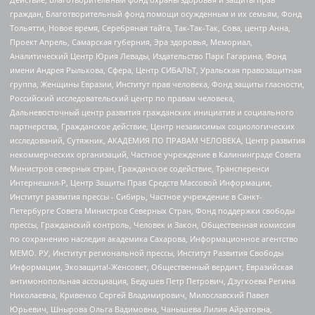
граждан, Благотворительный фонд помощи осужденным и их семьям, Фонд
Тольятти, Новое время, Серебряная тайга, Так-Так-Так, Сова, центр Анна,
Проект Апрель, Самарская губерния, Эра здоровья, Мемориал,
Аналитический Центр Юрия Левады, Издательство Парк Гагарина, Фонд
имени Андрея Рылькова, Сфера, Центр СИБАЛЬТ, Уральская правозащитная
группа, Женщины Евразии, Институт прав человека, Фонд защиты гласности,
Российский исследовательский центр по правам человека,
Дальневосточный центр развития гражданских инициатив и социального
партнерства, Гражданское действие, Центр независимых социологических
исследований, Сутяжник, АКАДЕМИЯ ПО ПРАВАМ ЧЕЛОВЕКА, Центр развития
некоммерческих организаций, Частное учреждение в Калининграде Совета
Министров северных стран, Гражданское содействие, Трансперенси
Интернешнл-Р, Центр Защиты Прав Средств Массовой Информации,
Институт развития прессы - Сибирь, Частное учреждение в Санкт-
Петербурге Совета Министров Северных Стран, Фонд поддержки свободы
прессы, Гражданский контроль, Человек и Закон, Общественная комиссия
по сохранению наследия академика Сахарова, Информационное агентство
МЕМО. РУ, Институт региональной прессы, Институт Развития Свободы
Информации, Экозащита!-Женсовет, Общественный вердикт, Евразийская
антимонопольная ассоциация, Бедушев Петр Петрович, Дзугкоева Регина
Николаевна, Кривенко Сергей Владимирович, Милославский Павел
Юрьевич, Шнырова Ольга Вадимовна, Чанышева Лилия Айратовна,