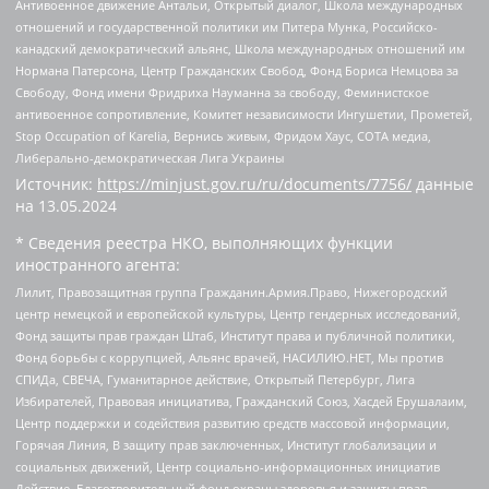
Антивоенное движение Антальи, Открытый диалог, Школа международных
отношений и государственной политики им Питера Мунка, Российско-
канадский демократический альянс, Школа международных отношений им
Нормана Патерсона, Центр Гражданских Свобод, Фонд Бориса Немцова за
Свободу, Фонд имени Фридриха Науманна за свободу, Феминистское
антивоенное сопротивление, Комитет независимости Ингушетии, Прометей,
Stop Occupation of Karelia, Вернись живым, Фридом Хаус, СОТА медиа,
Либерально-демократическая Лига Украины
Источник:
https://minjust.gov.ru/ru/documents/7756/
данные
на
13.05.2024
* Сведения реестра НКО, выполняющих функции
иностранного агента:
Лилит, Правозащитная группа Гражданин.Армия.Право, Нижегородский
центр немецкой и европейской культуры, Центр гендерных исследований,
Фонд защиты прав граждан Штаб, Институт права и публичной политики,
Фонд борьбы с коррупцией, Альянс врачей, НАСИЛИЮ.НЕТ, Мы против
СПИДа, СВЕЧА, Гуманитарное действие, Открытый Петербург, Лига
Избирателей, Правовая инициатива, Гражданский Союз, Хасдей Ерушалаим,
Центр поддержки и содействия развитию средств массовой информации,
Горячая Линия, В защиту прав заключенных, Институт глобализации и
социальных движений, Центр социально-информационных инициатив
Действие, Благотворительный фонд охраны здоровья и защиты прав