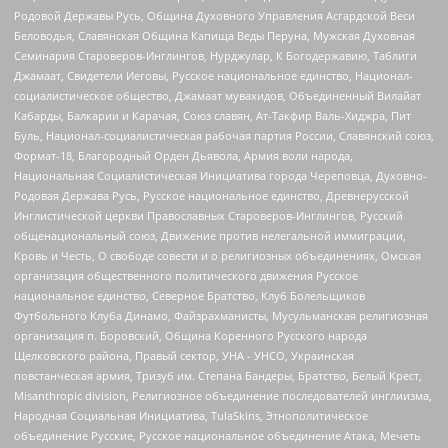
Родовой Державы Русь, Община Духовного Управления Асгардской Веси
Беловодья, Славянская Община Капища Веды Перуна, Мужская Духовная
Семинария Староверов-Инглингов, Нурджулар, К Богодержавию, Таблиги
Джамаат, Свидетели Иеговы, Русское национальное единство, Национал-
социалистическое общество, Джамаат мувахидов, Объединенный Вилайат
Кабарды, Балкарии и Карачая, Союз славян, Ат-Такфир Валь-Хиджра, Пит
Буль, Национал-социалистическая рабочая партия России, Славянский союз,
Формат-18, Благородный Орден Дьявола, Армия воли народа,
Национальная Социалистическая Инициатива города Череповца, Духовно-
Родовая Держава Русь, Русское национальное единство, Древнерусской
Инглистической церкви Православных Староверов-Инглингов, Русский
общенациональный союз, Движение против нелегальной иммиграции,
Кровь и Честь, О свободе совести и о религиозных объединениях, Омская
организация общественного политического движения Русское
национальное единство, Северное Братство, Клуб Болельщиков
Футбольного Клуба Динамо, Файзрахманисты, Мусульманская религиозная
организация п. Боровский, Община Коренного Русского народа
Щелковского района, Правый сектор, УНА - УНСО, Украинская
повстанческая армия, Тризуб им. Степана Бандеры, Братство, Белый Крест,
Misanthropic division, Религиозное объединение последователей инглиизма,
Народная Социальная Инициатива, TulaSkins, Этнополитическое
объединение Русские, Русское национальное объединение Атака, Мечеть