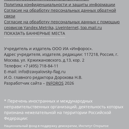
Политика конфиденциальности и защиты информации
Согласие на обработку персональных данных обратной
связи
Согласие на обработку персональных данных с помощью
сервисов Yandex.Metrika, LiveInternet, top.mail.ru
ПОКАЗАТЬ БАННЕРНЫЕ МЕСТА
Учредитель и издатель ООО ИА «Инфорос».
Адрес учредителя, издателя, редакции: 117218, Россия, г.
Москва, ул. Кржижановского, д.13, кор. 2
Телефон: +7 (495) 718-84-11
E-mail: info@zavyalovsky-flag.ru
И.О. главного редактора Дорохова Н.В.
Разработчик сайта –
INFOROS
2026
* Перечень иностранных и международных
неправительственных организаций, деятельность которых
признана нежелательной на территории Российской
Федерации:
Национальный фонд в поддержку демократии, Институт Открытое