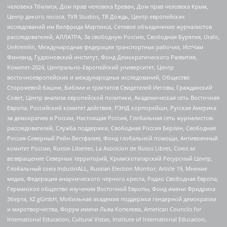
человека Тбилиси, Дом прав человека Ереван, Дом прав человека Крым,
Центр дикого лосося, TVR Studios, ТВ Дождь, Центр европейских
исследований им Вилфрида Мартенса, Сетевое объединение журналистов
расследователей, АЛЛАТРА, За свободную Россию, Свободная Бурятия, Uralic,
UnKremlin, Международная федерация транспортных рабочих, ИстЧам
Финланд, Гудзоновский институт, Фонд Демократического Развития,
Комитет-2024, Центрально-Европейский университет, Центр
восточноевропейских и международных исследований, Общество
Сторожевой башни, Библии и трактатов Свидетелей Иеговы, Гражданский
Совет, Центр анализа европейской политики, Академическая сеть Восточная
Европа, Российский комитет действия, РЭНД корпорейшн, Русская Америка
за демократию в России, Настоящая Россия, Глобальная сеть журналистов-
расследователей, Служба поддержки, Свободная Россия Берлин, Свободная
Россия Северный Рейн-Вестфалия, Фонд глобальной помощи, Антивоенный
комитет России, Russie-Libertes, La Asocicion de Rusos Libres, Союз за
возвращение Северных территорий, Крымскотатарский Ресурсный Центр,
Глобальный союз IndustriALL, Russian Election Monitor, Article 19, Мнение
медиа, Федерация анархического черного креста, Радио Свободная Европа,
Германское общество изучения Восточной Европы, Фонд имени Фридриха
Эберта, XZ gGmbH, Мобильная академия поддержки гендерной демократии
и миротворчества, Форум имени Льва Копелева, American Councils for
International Education, Cultural Vistas, Institute of International Education,