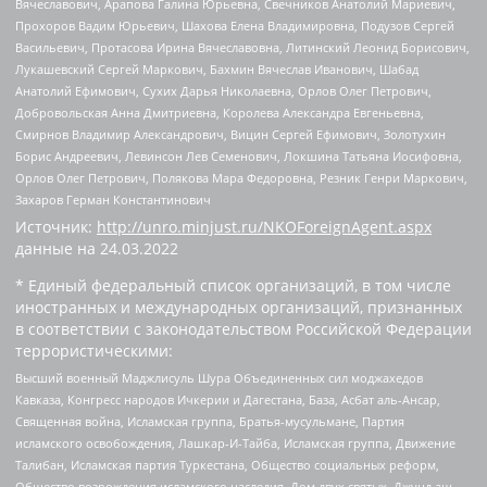
Вячеславович, Арапова Галина Юрьевна, Свечников Анатолий Мариевич,
Прохоров Вадим Юрьевич, Шахова Елена Владимировна, Подузов Сергей
Васильевич, Протасова Ирина Вячеславовна, Литинский Леонид Борисович,
Лукашевский Сергей Маркович, Бахмин Вячеслав Иванович, Шабад
Анатолий Ефимович, Сухих Дарья Николаевна, Орлов Олег Петрович,
Добровольская Анна Дмитриевна, Королева Александра Евгеньевна,
Смирнов Владимир Александрович, Вицин Сергей Ефимович, Золотухин
Борис Андреевич, Левинсон Лев Семенович, Локшина Татьяна Иосифовна,
Орлов Олег Петрович, Полякова Мара Федоровна, Резник Генри Маркович,
Захаров Герман Константинович
Источник:
http://unro.minjust.ru/NKOForeignAgent.aspx
данные на
24.03.2022
* Единый федеральный список организаций, в том числе
иностранных и международных организаций, признанных
в соответствии с законодательством Российской Федерации
террористическими:
Высший военный Маджлисуль Шура Объединенных сил моджахедов
Кавказа, Конгресс народов Ичкерии и Дагестана, База, Асбат аль-Ансар,
Священная война, Исламская группа, Братья-мусульмане, Партия
исламского освобождения, Лашкар-И-Тайба, Исламская группа, Движение
Талибан, Исламская партия Туркестана, Общество социальных реформ,
Общество возрождения исламского наследия, Дом двух святых, Джунд аш-