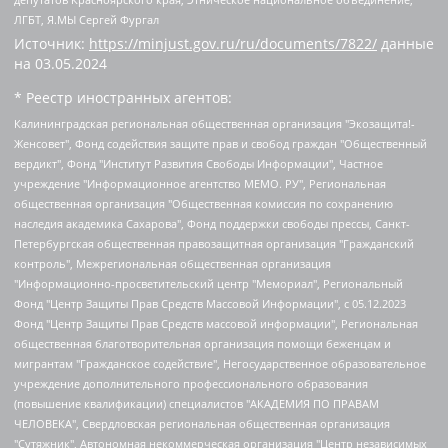
ЛГБТ, Я.МЫ Сергей Фургал
Источник:
https://minjust.gov.ru/ru/documents/7822/
данные
на
03.05.2024
* Реестр иностранных агентов:
Калининградская региональная общественная организация "Экозащита!-Женсовет", Фонд содействия защите прав и свобод граждан "Общественный вердикт", Фонд "Институт Развития Свободы Информации", Частное учреждение "Информационное агентство МЕМО. РУ", Региональная общественная организация "Общественная комиссия по сохранению наследия академика Сахарова", Фонд поддержки свободы прессы, Санкт-Петербургская общественная правозащитная организация "Гражданский контроль", Межрегиональная общественная организация "Информационно-просветительский центр "Мемориал", Региональный Фонд "Центр Защиты Прав Средств Массовой Информации", с 05.12.2023 Фонд "Центр Защиты Прав Средств массовой информации", Региональная общественная благотворительная организация помощи беженцам и мигрантам "Гражданское содействие", Негосударственное образовательное учреждение дополнительного профессионального образования (повышение квалификации) специалистов "АКАДЕМИЯ ПО ПРАВАМ ЧЕЛОВЕКА", Свердловская региональная общественная организация "Сутяжник", Автономная некоммерческая организация "Центр независимых социологических исследований", Союз общественных объединений "Российский исследовательский центр по правам человека", Региональное общественное учреждение научно-информационный центр "МЕМОРИАЛ", Некоммерческая организация "Фонд защиты гласности", Автономная некоммерческая организация "Институт прав человека", Городская общественная организация "Екатеринбургское общество "МЕМОРИАЛ", Городская общественная организация "Рязанское историко-просветительское и правозащитное общество "Мемориал" (Рязанский Мемориал), Челябинский региональный орган общественной самодеятельности – женское общественное объединение "Женщины Евразии", Челябинский региональный орган общественной самодеятельности "Уральская правозащитная группа", Фонд содействия защите здоровья и социальной справедливости имени Андрея Рылькова, Автономная Некоммерческая Организация "Аналитический Центр Юрия Левады", Автономная некоммерческая организация социальной поддержки населения "Проект Апрель", Региональная общественная организация помощи женщинам и детям, находящимся в кризисной ситуации "Информационно-методический центр "Анна", Фонд содействия развитию массовых коммуникаций и правовому просвещению "Так-так-Так", Фонд содействия устойчивому развитию "Серебряная тайга", Свердловский региональный общественный фонд социальных проектов "Новое время", "Idel.Реалии", Кавказ.Реалии, Крым.Реалии, Телеканал Настоящее Время, Татаро-башкирская служба Радио Свобода (Azatliq Radiosi), Радио Свободная Европа/Радио Свобода (PCE/PC), "Сибирь.Реалии", "Фактограф", Благотворительный фонд помощи осужденным и их семьям, Автономная некоммерческая организация "Институт глобализации и социальных движений", Фонд "В защиту прав заключенных", Частное учреждение "Центр поддержки и содействия развитию средств массовой информации", Пензенский региональный общественный благотворительный фонд "Гражданский союз", "Север.Реалии", Некоммерческая организация Фонд "Правовая инициатива", Общество с ограниченной ответственностью "Радио Свободная Европа/Радио Свобода", Чешское информационное агентство "MEDIUM-ORIENT", Красноярская региональная общественная организация "Мы против СПИДа", Камалягин Денис Николаевич, Маркелов Сергей Евгеньевич, Пономарев Лев Александрович, Савицкая Людмила Алексеевна, Автономная некоммерческая организация "Центр по работе с проблемой насилия "НАСИЛИЮ.НЕТ", Межрегиональный профессиональный союз работников здравоохранения "Альянс врачей", Юридическое лицо, зарегистрированное в Латвийской Республике, SIA "Medusa Project" (регистрационный номер 40103797863, дата регистрации 10.06.2014), Некоммерческая организация "Фонд по борьбе с коррупцией", Автономная некоммерческая организация "Институт права и публичной политики", Баданин Роман Сергеевич, Гликин Максим Александрович, Железнова Мария Михайловна, Лукьянова Юлия Сергеевна, Маетная Елизавета Витальевна, Маняхин Петр Борисович, Чуракова Ольга Владимировна, Ярош Юлия Петровна, Юридическое лицо "The Insider SIA", зарегистрированное в Риге, Латвийская Республика (дата регистрации 26.06.2015), являющееся администратором доменного имени интернет-издания "The Insider SIA", https://theins.ru, Постернак Алексей Евгеньевич, Рубин Михаил Аркадьевич, Анин Роман Александрович, Юридическое лицо Istories fonds, зарегистрированное в Латвийской Республике (регистрационный номер 50008295751, дата регистрации 24.02.2020), Великовский Дмитрий Александрович, Долинина Ирина Николаевна, Мароховская Алеся Алексеевна, Шлейнов Роман Юрьевич, Шмагун Олеся Валентиновна, Общество с ограниченной ответственностью "Альтаир 2021", Общество с ограниченной ответственностью "Вега 2021", Общество с ограниченной ответственностью "Главный редактор 2021", Общество с ограниченной ответственностью "Ромашки монолит", Важенков Артем Валерьевич, Ивановская областная общественная организация "Центр гендерных исследований", Гурман Юрий Альбертович, Медиапроект "ОВД-Инфо", Егоров Владимир Владимирович, Жилинский Владимир Александрович, Общество с ограниченной ответственностью "ЗП", Иванова София Юрьевна, Карезина Инна Павловна, Кильтау Екатерина Викторовна, Петров Алексей Викторович, Пискунов Сергей Евгеньевич, Смирнов Сергей Сергеевич, Тихонов Михаил Сергеевич, Общество с ограниченной ответственностью "ЖУРНАЛИСТ-ИНОСТРАННЫЙ АГЕНТ", Арапова Галина Юрьевна, Вольтская Татьяна Анатольевна, Американская компания "Mason G.E.S. Anonymous Foundation" (США), являющаяся владельцем интернет-издания https://mnews.world/, Компания "Stichting Bellingcat", зарегистрированная в Нидерландах (дата регистрации 11.07.2018), Захаров Андрей Вячеславович, Клепиковская Екатерина Дмитриевна, Общество с ограниченной ответственностью "МЕМО", Перл Роман Александрович, Симонов Евгений Алексеевич, Соловьева Елена Анатольевна, Сотников Даниил Владимирович, Сурначева Елизавета Дмитриевна, Автономная некоммерческая организация по защите прав человека и информированию населения "Якутия – Наше Мнение", Общество с ограниченной ответственностью "Москоу диджитал медиа", с 26.01.2023 Общество с ограниченной ответственностью "Чайка Белые сады", Ветошкина Валерия Валерьевна, Заговора Максим Александрович, Межрегиональное общественное движение "Российская ЛГБТ - сеть", Оленичев Максим Владимирович, Павлов Иван Юрьевич, Скворцова Елена Сергеевна, Общество с ограниченной ответственностью "Как бы инагент", Кочетков Игорь Викторович, Общество с ограниченной ответственностью "Честные выборы", Еланчик Олег Александрович, Общество с ограниченной ответственностью "Нобелевский призыв", Гималова Регина Эмилевна, Григорьев Андрей Валерьевич, Григорьева Алина Александровна, Ассоциация по содействию защите прав призывников, альтернативнослужащих и военнослужащих "Правозащитная группа "Гражданин.Армия.Право", Хисамова Регина Фаритовна, Автономная некоммерческая организация по реализации социально-правовых программ "Лилит", Дальневосточное общественное движение "Маяк", Санкт-Петербургская ЛГБТ-инициативная группа "Выход", Инициативная группа ЛГБТ+ "Реверс", Алексеев Андрей Викторович, Бекбулатова Таисия Львовна, Беляев Иван Михайлович, Владыкина Елена Сергеевна, Гельман Марат Александрович, Никульшина Вероника Юрьевна, Толоконникова Надежда Андреевна, Шендерович Виктор Анатольевич, Общество с ограниченной ответственностью "Данное сообщение", Общество с ограниченной ответственностью Издательский дом "Новая глава", Айнбиндер Александра Александровна, Московский комьюнити-центр для ЛГБТ+инициатив, Благотворительный фонд развития филантропии, Deutsche Welle (Германия, Kurt-Schumacher-Strasse 3, 53113 Bonn), Борзунова Мария Михайловна, Воробьев Виктор Викторович, Голубева Анна Львовна, Константинова Алла Михайловна, Малкова Ирина Владимировна, Мурадов Мурад Абдулгалимович, Осетинская Елизавета Николаевна, Понасенков Евгений Николаевич, Ганапольский Матвей Юрьевич, Киселев Евгений Алексеевич, Борухович Ирина Григорьевна, Дремин Иван Тимофеевич, Дубровский Дмитрий Викторович, Красноярская региональная общественная организация поддержки и развития альтернативных образовательных технологий и межкультурных коммуникаций "ИНТЕРРА", Маяковская Екатерина Алексеевна, Фейгин Марк Захарович, Филимонов Андрей Викторович, Дзугкоева Регина Николаевна, Доброхотов Роман Александрович, Дудь Юрий Александрович, Елкин Сергей Владимирович, Кругликов Кирилл Игоревич, Сабунаева Мария Леонидовна, Семенов Алексей Владимирович, Шаинян Карен Багратович, Шульман Екатерина Михайловна, Асафьев Артур Валерьевич, Вахштайн Виктор Семенович, Венедиктов Алексей Алексеевич, Лушникова Екатерина Евгеньевна, Волков Леонид Михайлович, Невзоров Александр Глебович, Пархоменко Сергей Борисович, Сироткин Ярослав Николаевич, Кара-Мурза Владимир Владимирович, Баранова Наталья Владимировна, Гозман Леонид Яковлевич, Кагарлицкий Борис Юльевич, Климарев Михаил Валерьевич, Милов Владимир Станиславович, Автономная некоммерческая организация Краснодарский центр современного искусства "Типография", Моргенштерн Алишер Тагирович, Соболь Любовь Эдуардовна, Общество с ограниченной ответственностью "ЛИЗА НОРМ", Каспаров Гарри Кимович, Ходорковский Михаил Борисович, Общество с ограниченной ответственностью "Апрельские тезисы", Данилович Ирина Брониславовна, Кашин Олег Владимирович, Петров Николай Владимирович, Пивоваров Алексей Владимирович, Соколов Михаил Владимирович, Цветкова Юлия Владимировна, Чичваркин Евгений Александрович, Комитет против пыток/Команда против пыток, Общество с ограниченной ответственностью "Первый научный", Общество с ограниченной ответственностью "Вертолет и ко", Белоцерковская Вероника Борисовна, Кац Максим Евгеньевич, Лазарева Татьяна Юрьевна, Шаведдинов Руслан Табризович, Яшин Илья Валерьевич, Общество с ограниченной ответственностью "Иноагент ААВ", Алешковский Дмитрий Петрович, Альбац Евгения Марковна, Быков Дмитрий Львович, Галямина Юлия Евгеньевна, Лойко Сергей Леонидович, Мартынов Кирилл Константинович, Медведев Сергей Александрович, Крашенинников Федор Геннадиевич, Гордеева Катерина Вл