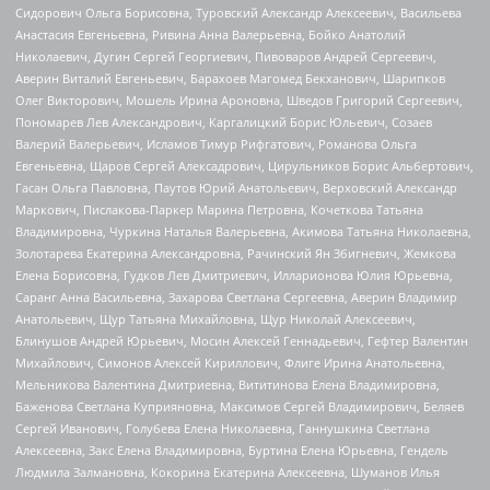
Сидорович Ольга Борисовна, Туровский Александр Алексеевич, Васильева
Анастасия Евгеньевна, Ривина Анна Валерьевна, Бойко Анатолий
Николаевич, Дугин Сергей Георгиевич, Пивоваров Андрей Сергеевич,
Аверин Виталий Евгеньевич, Барахоев Магомед Бекханович, Шарипков
Олег Викторович, Мошель Ирина Ароновна, Шведов Григорий Сергеевич,
Пономарев Лев Александрович, Каргалицкий Борис Юльевич, Созаев
Валерий Валерьевич, Исламов Тимур Рифгатович, Романова Ольга
Евгеньевна, Щаров Сергей Алексадрович, Цирульников Борис Альбертович,
Гасан Ольга Павловна, Паутов Юрий Анатольевич, Верховский Александр
Маркович, Пислакова-Паркер Марина Петровна, Кочеткова Татьяна
Владимировна, Чуркина Наталья Валерьевна, Акимова Татьяна Николаевна,
Золотарева Екатерина Александровна, Рачинский Ян Збигневич, Жемкова
Елена Борисовна, Гудков Лев Дмитриевич, Илларионова Юлия Юрьевна,
Саранг Анна Васильевна, Захарова Светлана Сергеевна, Аверин Владимир
Анатольевич, Щур Татьяна Михайловна, Щур Николай Алексеевич,
Блинушов Андрей Юрьевич, Мосин Алексей Геннадьевич, Гефтер Валентин
Михайлович, Симонов Алексей Кириллович, Флиге Ирина Анатольевна,
Мельникова Валентина Дмитриевна, Вититинова Елена Владимировна,
Баженова Светлана Куприяновна, Максимов Сергей Владимирович, Беляев
Сергей Иванович, Голубева Елена Николаевна, Ганнушкина Светлана
Алексеевна, Закс Елена Владимировна, Буртина Елена Юрьевна, Гендель
Людмила Залмановна, Кокорина Екатерина Алексеевна, Шуманов Илья