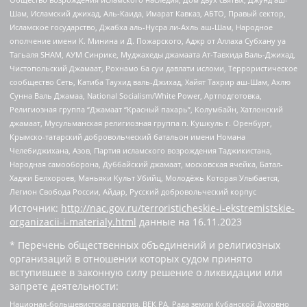
Шам, Исламский джихад, Аль-Каида, Имарат Кавказ, АБТО, Правый сектор,
Исламское государство, Джабха аль-Нусра ли-Ахль аш-Шам, Народное
ополчение имени К. Минина и Д. Пожарского, Аджр от Аллаха Субхану уа
Тагьаля SHAM, АУМ Синрике, Муджахеды джамаата Ат-Тавхида Валь-Джихад,
Чистопольский Джамаат, Рохнамо ба суи давлати исломи, Террористическое
сообщество Сеть, Катиба Таухид валь-Джихад, Хайят Тахрир аш-Шам, Ахлю
Сунна Валь Джамаа, National Socialism/White Power, Артподготовка,
Религиозная группа “Джамаат “Красный пахарь”, Колумбайн, Хатлонский
джамаат, Мусульманская религиозная группа п. Кушкуль г. Оренбург,
Крымско-татарский добровольческий батальон имени Номана
Челебиджихана, Азов, Партия исламского возрождения Таджикистана,
Народная самооборона, Дуббайский джамаат, московская ячейка, Батал-
Хаджи Белхороев, Маньяки Культ Убийц, Молодёжь Которая Улыбается,
Легион Свобода России, Айдар, Русский добровольческий корпус
Источник:
http://nac.gov.ru/terroristicheskie-i-ekstremistskie-
organizacii-i-materialy.html
данные на
16.11.2023
* Перечень общественных объединений и религиозных
организаций в отношении которых судом принято
вступившее в законную силу решение о ликвидации или
запрете деятельности:
Национал-большевистская партия, ВЕК РА, Рада земли Кубанской Духовно