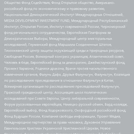
Общество Фонд Содействия, Фонд Открытое общество, Американо-
российский фонд по экономическому и правовому развитию,
Национальный Демократический Институт Международных Отношений,
MEDIA DEVELOPMENT INVESTMENT FUND, Международный Республиканский
Институт, Открытая Россия, Институт современной России, Черноморский
фонд регионального сотрудничества, Европейская Платформа за
Демократические Выборы, Международный центр электоральных
исследований, Германский фонд Маршалла Соединенных Штатов,
Тихоокеанский центр защиты окружающей среды и природных ресурсов,
Свободная Россия, Всемирный конгресс украинцев, Атлантический совет,
Человек в беде, Европейский фонд за демократию, Джеймстаунский фонд,
Прожект Хармони, Родники дракона, Врачи против насильственного
извлечения органов, Фалунь Дафа, Друзья Фалуньгун, Фалуньгун, Коалиция
по расследованию преследования в отношении Фалуньгун в Китае,
Всемирная организация по расследованию преследований Фалуньгун,
Пражский гражданский центр, Ассоциация школ политических
исследований при Совете Европы, Центр либеральной современности,
Форум русскоязычных европейцев, Немецко-русский обмен, Бард колледж,
Европейский выбор, Фонд Ходорковского, Оксфордский российский фонд,
Фонд Будущее России, Компания свободы информации, Проект Медиа,
Международное партнерство за права человека, Духовное Управление
Евангельских Христиан Украинской Христианской Церкви, Новое