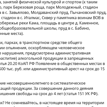
, занятий физической культурой и спортом (к таким
во, парк Березовая роща, парк Молодежный, стадион
 в с. Завьялово, Молдаванский пруд, Пычановский пруд,
 стадион в с. Италмас, Сквер у памятника воинам ВОВ в
побережье реки Кама, площадь в центре д. Каменное,
 общеобразовательной школы, пруд в с. Бабино,
нные места).
ах, парках, в транспортном средстве общего
янии опьянения, оскорбляющем человеческое
ае нарушения, предусмотрена административная
 (распитие) алкогольной продукции в запрещенных
татья 20.20 КоАП РФ Появление в общественных местах в
0 тыс. руб. или административный арест на срок до 15
ние несовершеннолетнего в систематическое
жащей продукции. За совершение данного деяния
шения свободы на срок до 4 лет (статья 151 УК РФ).
ах? Не сомневайтесь, в настоящее время на территории