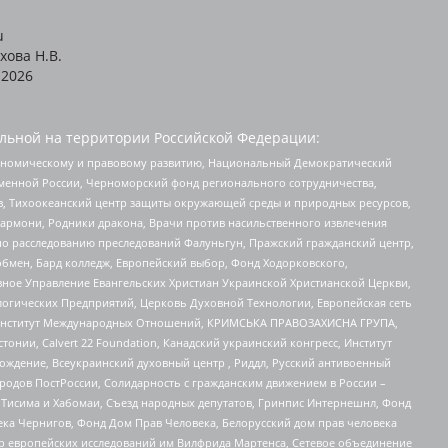
u
хова Н.В.
2026
льной на территории Российской Федерации:
кономическому и правовому развитию, Национальный Демократический
менной России, Черноморский фонд регионального сотрудничества,
, Тихоокеанский центр защиты окружающей среды и природных ресурсов,
 Хармони, Родники дракона, Врачи против насильственного извлечения
по расследованию преследований Фалуньгун, Пражский гражданский центр,
бмен, Бард колледж, Европейский выбор, Фонд Ходорковского,
ное Управление Евангельских Христиан Украинской Христианской Церкви,
огических Предприятий, Церковь Духовной Технологии, Европейская сеть
ий Институт Международных Отношений, КРИМСЬКА ПРАВОЗАХИСНА ГРУПА,
стонии, Calvert 22 Foundation, Канадский украинский конгресс, Институт
ждение, Всеукраинский духовный центр , Риддл, Русский антивоенный
ародов ПостРоссии, Солидарность с гражданским движением в России –
в Тисима и Хабомаи, Съезд народных депутатов, Гринпис Интернешнл, Фонд
ека Чернигов, Фонд Дом Прав Человека, Белорусский дом прав человека
нтр европейских исследований им Вилфрида Мартенса, Сетевое объединение