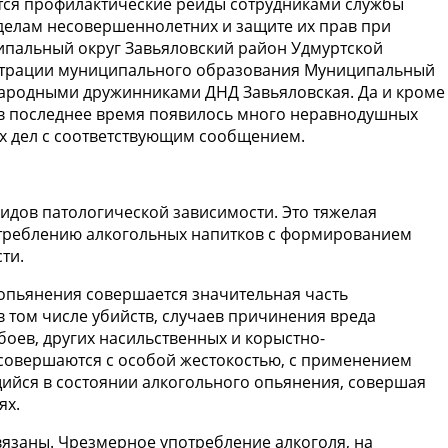
тся профилактические рейды сотрудниками службы
делам несовершеннолетних и защите их прав при
пальный округ Завьяловский район Удмуртской
страции муниципального образования Муниципальный
народными дружинниками ДНД Завьяловская. Да и кроме
в последнее время появилось много неравнодушных
их дел с соответствующим сообщением.
идов патологической зависимости. Это тяжелая
потреблению алкогольных напитков с формированием
ти.
о опьянения совершается значительная часть
 том числе убийств, случаев причинения вреда
боев, других насильственных и корыстно-
 совершаются с особой жестокостью, с применением
щийся в состоянии алкогольного опьянения, совершая
ях.
связаны. Чрезмерное употребление алкоголя, на