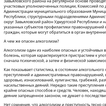
Завьяловского района на регулярной основе проводя
участковых уполномоченных полиции, Комиссией по 
Администрации муниципального образования Муници
Республики, структурными подразделениями Админи
округ Завьяловский район Удмуртской Республики и 
указанных субъектов профилактики правонарушений 
граждан, которые могут обратиться в орган внутренн
А чем же опасен алкоголизм?
Алкоголизм один из наиболее опасных и устойчивых в
болезнь, которая характеризуется пристрастием к у
сначала психической, а затем и физической зависимос
Как показывает статистика, в состоянии алкогольног
преступлений и административных правонарушений, в
здоровью, изнасилований, хулиганства, грабежей, раз
насильственных деяний. Нередко такие преступления
крайне опасных способов и средств. Человек, находя
деяние запрещенное законом, не думает о последстви
Нет сомнения, что алкоголизм и преступность тесно 