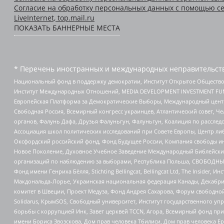
Согласие на обработку персональных данных с помощью се
LiveInternet, top.mail.ru
ПОКАЗАТЬ БАННЕРНЫЕ МЕСТА
* Перечень иностранных и международных неправительств
Национальный фонд в поддержку демократии, Институт Открытое Общество
Институт Международных Отношений, MEDIA DEVELOPMENT INVESTMENT FUND,
Европейская Платформа за Демократические Выборы, Международный цент
Свободная Россия, Всемирный конгресс украинцев, Атлантический совет, Ч
органов, Фалунь Дафа, Друзья Фалуньгун, Фалуньгун, Коалиция по рассле
Ассоциация школ политических исследований при Совете Европы, Центр ли
Оксфордский российский фонд, Фонд Будущее России, Компания свободы ин
Новое Поколение, Духовное Учебное Заведение Международный Библейский
организаций по наблюдению за выборами, Республика Польша, СВОБОДНЫЙ
Фонд имени Генриха Бёлля, Stichting Bellingcat, Bellingcat Ltd, The Inside
Макдональда-Лорье, Украинская национальная федерация Канады, Декабрис
комитет в Швеции, Проект Медуза, Фонд Андрея Сахарова, Форум свободной 
Solidarus, КрымSOS, Свободный университет, Институт государственного у
борьбы с коррупцией Инк, Завет церквей TCCN, Агора, Всемирный фонд при
имени Бориса Звозскова, Дом прав человека Тбилиси, Дом прав человека Ер