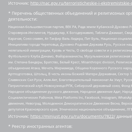
Источник:
http://nac.gov.ru/terroristicheskie-i-ekstremistskie-
* Перечень общественных объединений и религиозных орг
деятельности:
Национал-большевистская партия, ВЕК РА, Рада земли Кубанской Духовно
Староверов-Инглингов, Нурджулар, К Богодержавию, Таблиги Джамаат, Сви
Карачая, Союз славян, Ат-Такфир Валь-Хиджра, Пит Буль, Национал-социал
Инициатива города Череповца, Духовно-Родовая Держава Русь, Русское н
нелегальной иммиграции, Кровь и Честь, О свободе совести и о религиоз
Футбольного Клуба Динамо, Файзрахманисты, Мусульманская религиозная о
им. Степана Бандеры, Братство, Белый Крест, Misanthropic division, Рели
объединение Атака, Мечеть Мирмамеда, Община Коренного Русского народа
Артподготовка, Штольц, В честь иконы Божией Матери Державная, Сектор 1
Славянских Сил Руси, Алля-Аят, Благотворительный пансионат Ак Умут, Русск
Патриотический клуб-Новокузнецк/РПК, Сибирский державный союз, Фонд б
Народное объединение русского движения, Народное движение Адат, Народ
Социалистических Районов, Meta Platforms Inc, Facebook, Instagram, Wha
движение, Невоград, Молодежное Демократическое Движение Весна, Верхов
депутатов Красноярского края, Этническое национальное объединение, ЛГ
Источник:
https://minjust.gov.ru/ru/documents/7822/
данные
* Реестр иностранных агентов: