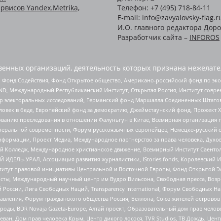
рвисов Yandex.Metrika,
Телефон: +7 (495) 718-84-11
E-mail: info@zavyalovsky-flag.r
И.О. главного редактора Доро
Разработчик сайта –
INFOROS
енных организаций, деятельность которых признана нежелате
 Фонд Содействия, Фонд Открытое общество, Американо-российский фонд по э
 Международный Республиканский Институт, Открытая Россия, Институт совре
р электоральных исследований, Германский фонд Маршалла Соединенных Штатов
еловек в беде, Европейский фонд за демократию, Джеймстаунский фонд, Прожект
дованию преследования в отношении Фалуньгун в Китае, Всемирная организация 
беральной современности, Форум русскоязычных европейцев, Немецко-русский о
формации, Проект Медиа, Международное партнерство за права человека, Духов
 Колледж, Международное христианское движение, Всемирный Институт Саентол
 ИДЕЛЬ-УРАЛ, Ассоциация развития журналистики, IStories fonds, Королевск
r, Институт правовой инициативы Центральной и Восточной Европы, Фонд Открытой Э
ты, Международный научный центр им Вудро Вильсона, Свободная пресса, Возро
России, Лига Свободных Наций, Transparеncy International, Форум Свободных Н
правления, Форум гражданского общества Россия, Беллона, Союз жителей острово
роды, BDR Novaja Gazeta-Europe, Алтай проект, Образовательный дом прав челов
еван, Дом прав человека Крым, Центр дикого лосося, TVR Studios, ТВ Дождь, Це