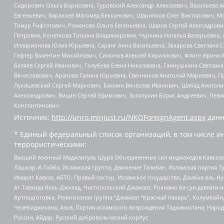
Сидорович Ольга Борисовна, Туровский Александр Алексеевич, Васильева А
Евгеньевич, Барахоев Магомед Бекханович, Шарипков Олег Викторович, М
Тимур Рифгатович, Романова Ольга Евгеньевна, Щаров Сергей Алексадрови
Петровна, Кочеткова Татьяна Владимировна, Чуркина Наталья Валерьевна, 
Илларионова Юлия Юрьевна, Саранг Анна Васильевна, Захарова Светлана 
Гефтер Валентин Михайлович, Симонов Алексей Кириллович, Флиге Ирина 
Беляев Сергей Иванович, Голубева Елена Николаевна, Ганнушкина Светлана
Вячеславович, Арапова Галина Юрьевна, Свечников Анатолий Мариевич, П
Лукашевский Сергей Маркович, Бахмин Вячеслав Иванович, Шабад Анатоли
Александрович, Вицин Сергей Ефимович, Золотухин Борис Андреевич, Леви
Константинович
Источник:
http://unro.minjust.ru/NKOForeignAgent.aspx
данн
* Единый федеральный список организаций, в том числе и
террористическими:
Высший военный Маджлисуль Шура Объединенных сил моджахедов Кавказа, Ко
Лашкар-И-Тайба, Исламская группа, Движение Талибан, Исламская партия Т
Имарат Кавказ, АБТО, Правый сектор, Исламское государство, Джабха аль-
Ат-Тавхида Валь-Джихад, Чистопольский Джамаат, Рохнамо ба суи давлати и
Артподготовка, Религиозная группа “Джамаат “Красный пахарь”, Колумбайн
Челебиджихана, Азов, Партия исламского возрождения Таджикистана, Народ
России, Айдар, Русский добровольческий корпус