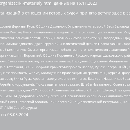
organizacii-i-materialy.html
данные на
16.11.2023
анизаций в отношении которых судом принято вступившее в з
 Родовой Державы Русь, Община Духовного Управления Асгардской Веси Беловод
детели Иеговы, Русское национальное единство, Национал-социалистическое об
истическая рабочая партия России, Славянский союз, Формат-18, Благородный Ор
ациональное единство, Древнерусской Инглистической церкви Православных Ста
ных объединениях, Омская организация общественного политического движения Р
рганизация п. Боровский, Община Коренного Русского народа Щелковского район
гиозное объединение последователей инглиизма, Народная Социальная Инициатива,
 г. Астрахани, ВОЛЯ, Меджлис крымскотатарского народа, Рубеж Севера, ТОЙС, 
6, Независимость, Фирма, Молодежная правозащитная группа МПГ, Курсом Правд
ая республика Русь, Арестантское уголовное единство, Башкорт, Нация и свобода,
орьбы с коррупцией, Фонд защиты прав граждан, Штабы Навального, Совет гражд
ный совет граждан РСФСР СССР Архангельской области, Проект Штурм, Граждане 
tsApp, СИЧ-С14, Добровольческое Движение Организации украинских националисто
ный Совет Татарской Автономной Советской Социалистической Республики, Кон
БТ, Я.МЫ Сергей Фургал
 на
03.05.2024