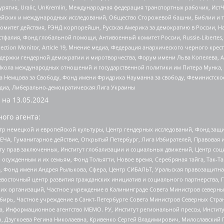
урятия, Uralic, UnKremlin, Международная федерация транспортных рабочих, Ист
ейских и международных исследований, Общество Сторожевой башни, Библии и тр
омитет действия, РЭНД корпорейшн, Русская Америка за демократию в России, Н
фалия, Фонд глобальной помощи, Антивоенный комитет России, Russie-Libertes, L
lection Monitor, Article 19, Мнение медиа, Федерация анархического черного кр
и гендерной демократии и миротворчества, Форум имени Льва Копелева, American C
г, Школа международных отношений и государственной политики им Питера Мунка
 Немцова за Свободу, Фонд имени Фридриха Науманна за свободу, Феминистско
медиа, Либерально-демократическая Лига Украины
 на
13.05.2024
ого агента:
р немецкой и европейской культуры, Центр гендерных исследований, Фонд защи
ЧА, Гуманитарное действие, Открытый Петербург, Лига Избирателей, Правовая 
иту прав заключенных, Институт глобализации и социальных движений, Центр 
ужденным и их семьям, Фонд Тольятти, Новое время, Серебряная тайга, Так-Так-
, Фонд имени Андрея Рылькова, Сфера, Центр СИБАЛЬТ, Уральская правозащитна
невосточный центр развития гражданских инициатив и социального партнерства, 
 организаций, Частное учреждение в Калининграде Совета Министров северных 
бирь, Частное учреждение в Санкт-Петербурге Совета Министров Северных Стра
а, Информационное агентство МЕМО. РУ, Институт региональной прессы, Инсти
ч, Дзугкоева Регина Николаевна, Кривенко Сергей Владимирович, Милославски