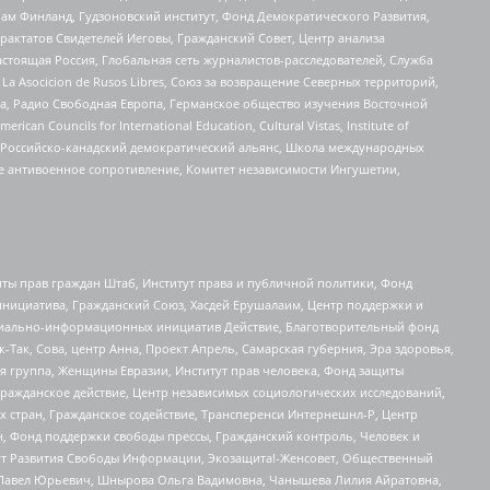
Чам Финланд, Гудзоновский институт, Фонд Демократического Развития,
актатов Свидетелей Иеговы, Гражданский Совет, Центр анализа
астоящая Россия, Глобальная сеть журналистов-расследователей, Служба
a Asocicion de Rusos Libres, Союз за возвращение Северных территорий,
еста, Радио Свободная Европа, Германское общество изучения Восточной
ouncils for International Education, Cultural Vistas, Institute of
, Российско-канадский демократический альянс, Школа международных
е антивоенное сопротивление, Комитет независимости Ингушетии,
ты прав граждан Штаб, Институт права и публичной политики, Фонд
инициатива, Гражданский Союз, Хасдей Ерушалаим, Центр поддержки и
социально-информационных инициатив Действие, Благотворительный фонд
Так, Сова, центр Анна, Проект Апрель, Самарская губерния, Эра здоровья,
я группа, Женщины Евразии, Институт прав человека, Фонд защиты
Гражданское действие, Центр независимых социологических исследований,
стран, Гражданское содействие, Трансперенси Интернешнл-Р, Центр
н, Фонд поддержки свободы прессы, Гражданский контроль, Человек и
тут Развития Свободы Информации, Экозащита!-Женсовет, Общественный
й Павел Юрьевич, Шнырова Ольга Вадимовна, Чанышева Лилия Айратовна,