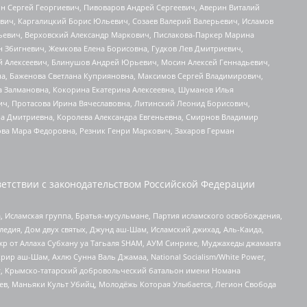
ин Сергей Георгиевич, Пивоваров Андрей Сергеевич, Аверин Виталий
вич, Каргалицкий Борис Юльевич, Созаев Валерий Валерьевич, Исламов
льевич, Верховский Александр Маркович, Пислакова-Паркер Марина
н Збигневич, Жемкова Елена Борисовна, Гудков Лев Дмитриевич,
й Алексеевич, Блинушов Андрей Юрьевич, Мосин Алексей Геннадьевич,
а, Баженова Светлана Куприяновна, Максимов Сергей Владимирович,
а Залмановна, Кокорина Екатерина Алексеевна, Шуманов Илья
ч, Протасова Ирина Вячеславовна, Литинский Леонид Борисович,
а Дмитриевна, Королева Александра Евгеньевна, Смирнов Владимир
ова Мара Федоровна, Резник Генри Маркович, Захаров Герман
етствии с законодательством Российской Федерации
 Исламская группа, Братья-мусульмане, Партия исламского освобождения,
едия, Дом двух святых, Джунд аш-Шам, Исламский джихад, Аль-Каида,
жр от Аллаха Субхану уа Тагьаля SHAM, АУМ Синрике, Муджахеды джамаата
рир аш-Шам, Ахлю Сунна Валь Джамаа, National Socialism/White Power,
рг, Крымско-татарский добровольческий батальон имени Номана
оев, Маньяки Культ Убийц, Молодёжь Которая Улыбается, Легион Свобода