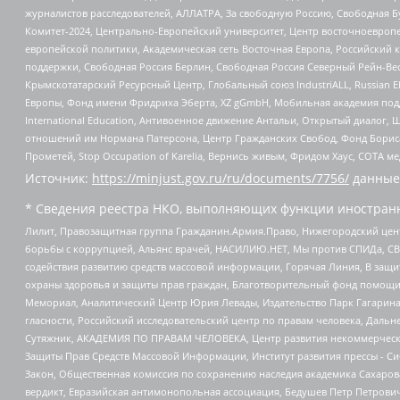
журналистов расследователей, АЛЛАТРА, За свободную Россию, Свободная Б
Комитет-2024, Центрально-Европейский университет, Центр восточноевроп
европейской политики, Академическая сеть Восточная Европа, Российский к
поддержки, Свободная Россия Берлин, Свободная Россия Северный Рейн-Вест
Крымскотатарский Ресурсный Центр, Глобальный союз IndustriALL, Russian E
Европы, Фонд имени Фридриха Эберта, XZ gGmbH, Мобильная академия поддержк
International Education, Антивоенное движение Антальи, Открытый диало
отношений им Нормана Патерсона, Центр Гражданских Свобод, Фонд Бориса
Прометей, Stop Occupation of Karelia, Вернись живым, Фридом Хаус, СОТА 
Источник:
https://minjust.gov.ru/ru/documents/7756/
данные
* Сведения реестра НКО, выполняющих функции иностранн
Лилит, Правозащитная группа Гражданин.Армия.Право, Нижегородский цент
борьбы с коррупцией, Альянс врачей, НАСИЛИЮ.НЕТ, Мы против СПИДа, СВЕ
содействия развитию средств массовой информации, Горячая Линия, В защ
охраны здоровья и защиты прав граждан, Благотворительный фонд помощи ос
Мемориал, Аналитический Центр Юрия Левады, Издательство Парк Гагарина
гласности, Российский исследовательский центр по правам человека, Даль
Сутяжник, АКАДЕМИЯ ПО ПРАВАМ ЧЕЛОВЕКА, Центр развития некоммерческих
Защиты Прав Средств Массовой Информации, Институт развития прессы - Си
Закон, Общественная комиссия по сохранению наследия академика Сахаров
вердикт, Евразийская антимонопольная ассоциация, Бедушев Петр Петрови