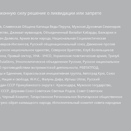
аконную силу решение о ликвидации или запрете
ья, Славянская Община Капища Веды Перуна, Мужская Духовная Семинария
щество, Джамаат мувахидов, Объединенный Вилайат Кабарды, Балкарии и
ден Дьявола, Армия воли народа, Национальная Социалистическая
роверов-Инглингов, Русский общенациональный союз, Движение против
усское национальное единство, Северное Братство, Клуб Болельщиков
а, Правый сектор, УНА - УНСО, Украинская повстанческая армия, Тризуб
 TulaSkins, Этнополитическое объединение Русские, Русское национальное
О противодействии экстремистской деятельности, РЕВТАТПОД,
ы и Единения, Каракольская инициативная группа, Автоград Крю, Союз
 Нация и свобода, W.H.С., Фалунь Дафа, Иртыш Ultras, Русский
ан СССР Прикубанского округа г. Краснодара, Мужское государство,
СССР, Держава Союз Советских Светлых Родов, Совет Советских
в, Черный Комитет, Татарстанское Региональное Всетатарское общественное
гресс ойрат-калмыцкого народа, Исполнительный комитет совета народных