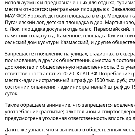
используемых и предназначенных для отдыха, туризма
местам относятся: центральная площадь в с. Завьяло
МАУ ФСК Урожай, детская площадка в мкр. Молдованка
Пугачевский лог, детская площадка в дер. Мартьяново,
с. Люк, площадка досуга и отдыха в с. Первомайский, 
памятник солдату в д. Каменное, площадка Кияикской
сельский дом культуры Казмасский, и другие обществе
Запрещается появление на улицах, стадионах, в сквер
пользования, в других общественных местах в состо
достоинство и общественную нравственность. В случ
ответственность: статья 20.20. КоАП РФ Потребление
местах -административный штраф до 1500 тыс. руб.; с
состоянии опьянения - административный штраф до 150
суток.
Также обращаем внимание, что запрещается вовлече
употребление (распитие) алкогольной и спиртосодер
предусмотрена уголовная ответственность вплоть до ли
Да кто же узнает, что я выпиваю в общественных мест