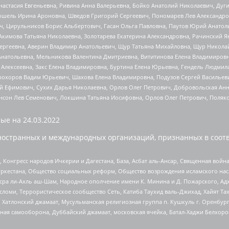
настасия Евгеньевна, Ривина Анна Валерьевна, Бойко Анатолий Николаевич, Дуг
ошель Ирина Ароновна, Шведов Григорий Сергеевич, Пономарев Лев Александро
ч, Цирульников Борис Альбертович, Гасан Ольга Павловна, Паутов Юрий Анато
Акимова Татьяна Николаевна, Золотарева Екатерина Александровна, Рачинский Я
Сергеевна, Аверин Владимир Анатольевич, Щур Татьяна Михайловна, Щур Никола
Анатольевна, Мельникова Валентина Дмитриевна, Вититинова Елена Владимировн
 Алексеевна, Закс Елена Владимировна, Буртина Елена Юрьевна, Гендель Людмил
рохоров Вадим Юрьевич, Шахова Елена Владимировна, Подузов Сергей Васильеви
й Ефимович, Сухих Дарья Николаевна, Орлов Олег Петрович, Добровольская Анн
нсон Лев Семенович, Локшина Татьяна Иосифовна, Орлов Олег Петрович, Поляк
ые на
24.03.2022
ностранных и международных организаций, признанных в соотв
нгресс народов Ичкерии и Дагестана, База, Асбат аль-Ансар, Священная война,
уркестана, Общество социальных реформ, Общество возрождения исламского насл
Нусра ли-Ахль аш-Шам, Народное ополчение имени К. Минина и Д. Пожарского, Ад
сломи, Террористическое сообщество Сеть, Катиба Таухид валь-Джихад, Хайят Тах
, Хатлонский джамаат, Мусульманская религиозная группа п. Кушкуль г. Оренбу
ная самооборона, Дуббайский джамаат, московская ячейка, Батал-Хаджи Белхор