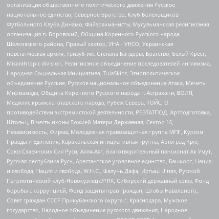
организация общественного политического движения Русское
национальное единство, Северное Братство, Клуб Болельщиков
Футбольного Клуба Динамо, Файзрахманисты, Мусульманская религиозная
организация п. Боровский, Община Коренного Русского народа
Щелковского района, Правый сектор, УНА - УНСО, Украинская
повстанческая армия, Тризуб им. Степана Бандеры, Братство, Белый Крест,
Misanthropic division, Религиозное объединение последователей инглиизма,
Народная Социальная Инициатива, TulaSkins, Этнополитическое
объединение Русские, Русское национальное объединение Атака, Мечеть
Мирмамеда, Община Коренного Русского народа г. Астрахани, ВОЛЯ,
Меджлис крымскотатарского народа, Рубеж Севера, ТОЙС, О
противодействии экстремистской деятельности, РЕВТАТПОД, Артподготовка,
Штольц, В честь иконы Божией Матери Державная, Сектор 16,
Независимость, Фирма, Молодежная правозащитная группа МПГ, Курсом
Правды и Единения, Каракольская инициативная группа, Автоград Крю,
Союз Славянских Сил Руси, Алля-Аят, Благотворительный пансионат Ак Умут,
Русская республика Русь, Арестантское уголовное единство, Башкорт, Нация
и свобода, Нация и свобода, W.H.С., Фалунь Дафа, Иртыш Ultras, Русский
Патриотический клуб-Новокузнецк/РПК, Сибирский державный союз, Фонд
борьбы с коррупцией, Фонд защиты прав граждан, Штабы Навального,
Совет граждан СССР Прикубанского округа г. Краснодара, Мужское
государство, Народное объединение русского движения, Народное