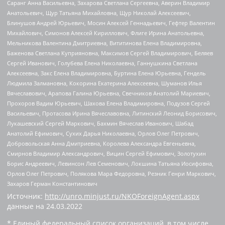
Саранг Анна Васильевна, Захарова Светлана Сергеевна, Аверин Владимир
Анатольевич, Щур Татьяна Михайловна, Щур Николай Алексеевич,
Блинушов Андрей Юрьевич, Мосин Алексей Геннадьевич, Гефтер Валентин
Михайлович, Симонов Алексей Кириллович, Флиге Ирина Анатольевна,
Мельникова Валентина Дмитриевна, Вититинова Елена Владимировна,
Баженова Светлана Куприяновна, Максимов Сергей Владимирович, Беляев
Сергей Иванович, Голубева Елена Николаевна, Ганнушкина Светлана
Алексеевна, Закс Елена Владимировна, Буртина Елена Юрьевна, Гендель
Людмила Залмановна, Кокорина Екатерина Алексеевна, Шуманов Илья
Вячеславович, Арапова Галина Юрьевна, Свечников Анатолий Мариевич,
Прохоров Вадим Юрьевич, Шахова Елена Владимировна, Подузов Сергей
Васильевич, Протасова Ирина Вячеславовна, Литинский Леонид Борисович,
Лукашевский Сергей Маркович, Бахмин Вячеслав Иванович, Шабад
Анатолий Ефимович, Сухих Дарья Николаевна, Орлов Олег Петрович,
Добровольская Анна Дмитриевна, Королева Александра Евгеньевна,
Смирнов Владимир Александрович, Вицин Сергей Ефимович, Золотухин
Борис Андреевич, Левинсон Лев Семенович, Локшина Татьяна Иосифовна,
Орлов Олег Петрович, Полякова Мара Федоровна, Резник Генри Маркович,
Захаров Герман Константинович
Источник:
http://unro.minjust.ru/NKOForeignAgent.aspx
данные на
24.03.2022
* Единый федеральный список организаций, в том числе