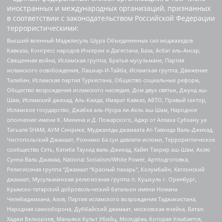
иностранных и международных организаций, признанных
в соответствии с законодательством Российской Федерации
террористическими:
Высший военный Маджлисуль Шура Объединенных сил моджахедов
Кавказа, Конгресс народов Ичкерии и Дагестана, База, Асбат аль-Ансар,
Священная война, Исламская группа, Братья-мусульмане, Партия
исламского освобождения, Лашкар-И-Тайба, Исламская группа, Движение
Талибан, Исламская партия Туркестана, Общество социальных реформ,
Общество возрождения исламского наследия, Дом двух святых, Джунд аш-
Шам, Исламский джихад, Аль-Каида, Имарат Кавказ, АБТО, Правый сектор,
Исламское государство, Джабха аль-Нусра ли-Ахль аш-Шам, Народное
ополчение имени К. Минина и Д. Пожарского, Аджр от Аллаха Субхану уа
Тагьаля SHAM, АУМ Синрике, Муджахеды джамаата Ат-Тавхида Валь-Джихад,
Чистопольский Джамаат, Рохнамо ба суи давлати исломи, Террористическое
сообщество Сеть, Катиба Таухид валь-Джихад, Хайят Тахрир аш-Шам, Ахлю
Сунна Валь Джамаа, National Socialism/White Power, Артподготовка,
Религиозная группа “Джамаат “Красный пахарь”, Колумбайн, Хатлонский
джамаат, Мусульманская религиозная группа п. Кушкуль г. Оренбург,
Крымско-татарский добровольческий батальон имени Номана
Челебиджихана, Азов, Партия исламского возрождения Таджикистана,
Народная самооборона, Дуббайский джамаат, московская ячейка, Батал-
Хаджи Белхороев, Маньяки Культ Убийц, Молодёжь Которая Улыбается,