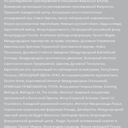
по расследованию преследования в отношении Фалуньгун в Китае,
Всемирная организация по расследованию преследований Фалуньгун,
Пражский гражданский центр, Ассоциация школ политических
исследований при Совете Европы, Центр либеральной современности,
Форум русскоязычных европейцев, Немецко-русский обмен, Бард колледж,
Европейский выбор, Фонд Ходорковского, Оксфордский российский фонд,
Фонд Будущее России, Компания свободы информации, Проект Медиа,
Международное партнерство за права человека, Духовное Управление
Евангельских Христиан Украинской Христианской Церкви, Новое
Поколение, Духовное Учебное Заведение Международный Библейский
Колледж, Международное христианское движение, Всемирный Институт
Саентологических Предприятий, Церковь Духовной Технологии,
Европейская сеть организаций по наблюдению за выборами, Республика
Польша, СВОБОДНЫЙ ИДЕЛЬ-УРАЛ, Ассоциация развития журналистики,
IStories fonds, Королевский Институт Международных Отношений,
КРИМСЬКА ПРАВОЗАХИСНА ГРУПА, Фонд имени Генриха Бёлля, Stichting
Bellingcat, Bellingcat Ltd, The Insider, Институт правовой инициативы
Центральной и Восточной Европы, Фонд Открытой Эстонии, Calvert 22
Foundation, Канадский украинский конгресс, Институт Макдональда-Лорье,
Украинская национальная федерация Канады, Декабристы, Международный
научный центр им Вудро Вильсона, Свободная пресса, Возрождение,
Всеукраинский духовный центр , Риддл, Русский антивоенный комитет в
Швеции, Проект Медуза, Фонд Андрея Сахарова, Форум свободной России,