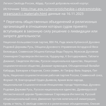
Легион Свобода России, Айдар, Русский добровольческий корпус
Источник:
http://nac.gov.ru/terroristicheskie-i-ekstremistskie-
organizacii-i-materialy.html
данные на
16.11.2023
* Перечень общественных объединений и религиозных
организаций в отношении которых судом принято
вступившее в законную силу решение о ликвидации или
запрете деятельности:
Национал-большевистская партия, ВЕК РА, Рада земли Кубанской Духовно
Родовой Державы Русь, Община Духовного Управления Асгардской Веси
Беловодья, Славянская Община Капища Веды Перуна, Мужская Духовная
Семинария Староверов-Инглингов, Нурджулар, К Богодержавию, Таблиги
Джамаат, Свидетели Иеговы, Русское национальное единство, Национал-
социалистическое общество, Джамаат мувахидов, Объединенный Вилайат
Кабарды, Балкарии и Карачая, Союз славян, Ат-Такфир Валь-Хиджра, Пит
Буль, Национал-социалистическая рабочая партия России, Славянский союз,
Формат-18, Благородный Орден Дьявола, Армия воли народа,
Национальная Социалистическая Инициатива города Череповца, Духовно-
Родовая Держава Русь, Русское национальное единство, Древнерусской
Инглистической церкви Православных Староверов-Инглингов, Русский
общенациональный союз, Движение против нелегальной иммиграции,
Кровь и Честь, О свободе совести и о религиозных объединениях, Омская