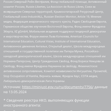
Россия Северный Рейн-Вестфалия, Фонд глобальной помощи, Антивоенный
комитет России, Russie-Libertes, La Asocicion de Rusos Libres, Союз за
возвращение Северных территорий, Крымскотатарский Ресурсный Центр,
Глобальный союз IndustriALL, Russian Election Monitor, Article 19, Мнение
медиа, Федерация анархического черного креста, Радио Свободная Европа,
Германское общество изучения Восточной Европы, Фонд имени Фридриха
Эберта, XZ gGmbH, Мобильная академия поддержки гендерной демократии
и миротворчества, Форум имени Льва Копелева, American Councils for
International Education, Cultural Vistas, Institute of International Education,
Антивоенное движение Антальи, Открытый диалог, Школа международных
отношений и государственной политики им Питера Мунка, Российско-
канадский демократический альянс, Школа международных отношений им
Нормана Патерсона, Центр Гражданских Свобод, Фонд Бориса Немцова за
Свободу, Фонд имени Фридриха Науманна за свободу, Феминистское
антивоенное сопротивление, Комитет независимости Ингушетии, Прометей,
Stop Occupation of Karelia, Вернись живым, Фридом Хаус, СОТА медиа,
Либерально-демократическая Лига Украины
Источник:
https://minjust.gov.ru/ru/documents/7756/
данные
на
13.05.2024
* Сведения реестра НКО, выполняющих функции
иностранного агента: