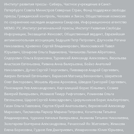
Институт развития прессы - Сибирь, Частное учреждение в Санкт-
Петербурге Совета Министров Северных Стран, Фонд поддержки свободы
прессы, Гражданский контроль, Человек и Закон, Общественная комиссия
по сохранению наследия академика Сахарова, Информационное агентство
МЕМО. РУ, Институт региональной прессы, Институт Развития Свободы
Информации, Экозащита!-Женсовет, Общественный вердикт, Евразийская
антимонопольная ассоциация, Бедушев Петр Петрович, Дзугкоева Регина
Николаевна, Кривенко Сергей Владимирович, Милославский Павел
Юрьевич, Шнырова Ольга Вадимовна, Чанышева Лилия Айратовна,
Сидорович Ольга Борисовна, Туровский Александр Алексеевич, Васильева
Анастасия Евгеньевна, Ривина Анна Валерьевна, Бойко Анатолий
Николаевич, Дугин Сергей Георгиевич, Пивоваров Андрей Сергеевич,
Аверин Виталий Евгеньевич, Барахоев Магомед Бекханович, Шарипков
Олег Викторович, Мошель Ирина Ароновна, Шведов Григорий Сергеевич,
Пономарев Лев Александрович, Каргалицкий Борис Юльевич, Созаев
Валерий Валерьевич, Исламов Тимур Рифгатович, Романова Ольга
Евгеньевна, Щаров Сергей Алексадрович, Цирульников Борис Альбертович,
Гасан Ольга Павловна, Паутов Юрий Анатольевич, Верховский Александр
Маркович, Пислакова-Паркер Марина Петровна, Кочеткова Татьяна
Владимировна, Чуркина Наталья Валерьевна, Акимова Татьяна Николаевна,
Золотарева Екатерина Александровна, Рачинский Ян Збигневич, Жемкова
Елена Борисовна, Гудков Лев Дмитриевич, Илларионова Юлия Юрьевна,