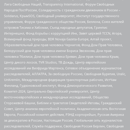
Лига Свободных Наций, Transparеncy International, Форум Свободных
Народов ПостРоссии, Солидарность с гражданским движением в России –
Solidarus, КрымSOS, Свободный университет, Институт государственного
управления, Форум гражданского общества Россия, Беллона, Союз жителей
островов Тисима и Хабомаи, Съезд народных депутатов, Гринпис
Интернешнл, Фонд борьбы с коррупцией Инк, Завет церквей TCCN, Агора,
Всемирный фонд природы, BDR Novaja Gazeta-Europe, Алтай проект,
Образовательный дом прав человека Чернигов, Фонд Дом Прав Человека,
Белорусский дом прав человека имени Бориса Звозскова, Дом прав
человека Тбилиси, Дом прав человека Ереван, Дом прав человека Крым,
Центр дикого лосося, TVR Studios, ТВ Дождь, Центр европейских
исследований им Вилфрида Мартенса, Сетевое объединение журналистов
расследователей, АЛЛАТРА, За свободную Россию, Свободная Бурятия, Uralic,
UnKremlin, Международная федерация транспортных рабочих, ИстЧам
Финланд, Гудзоновский институт, Фонд Демократического Развития,
Комитет-2024, Центрально-Европейский университет, Центр
восточноевропейских и международных исследований, Общество
Сторожевой башни, Библии и трактатов Свидетелей Иеговы, Гражданский
Совет, Центр анализа европейской политики, Академическая сеть Восточная
Европа, Российский комитет действия, РЭНД корпорейшн, Русская Америка
за демократию в России, Настоящая Россия, Глобальная сеть журналистов-
расследователей, Служба поддержки, Свободная Россия Берлин, Свободная