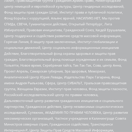
Лилит, Правозащитная группа Гражданин.Армия.Право, Нижегородский
центр немецкой и европейской культуры, Центр гендерных исследований,
Фонд защиты прав граждан Штаб, Институт права и публичной политики,
Фонд борьбы с коррупцией, Альянс врачей, НАСИЛИЮ.НЕТ, Мы против
СПИДа, СВЕЧА, Гуманитарное действие, Открытый Петербург, Лига
Избирателей, Правовая инициатива, Гражданский Союз, Хасдей Ерушалаим,
Центр поддержки и содействия развитию средств массовой информации,
Горячая Линия, В защиту прав заключенных, Институт глобализации и
социальных движений, Центр социально-информационных инициатив
Действие, Благотворительный фонд охраны здоровья и защиты прав
граждан, Благотворительный фонд помощи осужденным и их семьям, Фонд
Тольятти, Новое время, Серебряная тайга, Так-Так-Так, Сова, центр Анна,
Проект Апрель, Самарская губерния, Эра здоровья, Мемориал,
Аналитический Центр Юрия Левады, Издательство Парк Гагарина, Фонд
имени Андрея Рылькова, Сфера, Центр СИБАЛЬТ, Уральская правозащитная
группа, Женщины Евразии, Институт прав человека, Фонд защиты гласности,
Российский исследовательский центр по правам человека,
Дальневосточный центр развития гражданских инициатив и социального
партнерства, Гражданское действие, Центр независимых социологических
исследований, Сутяжник, АКАДЕМИЯ ПО ПРАВАМ ЧЕЛОВЕКА, Центр развития
некоммерческих организаций, Частное учреждение в Калининграде Совета
Министров северных стран, Гражданское содействие, Трансперенси
Интернешнл-Р, Центр Защиты Прав Средств Массовой Информации,