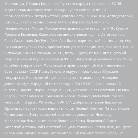
Мирмамеда, Община Коренного Русского народа г. Астрахани, ВОЛЯ,
Меджлис крымскотатарского народа, Рубеж Севера, ТОЙС, О
противодействии экстремистской деятельности, РЕВТАТПОД, Артподготовка,
Штольц, В честь иконы Божией Матери Державная, Сектор 16,
Независимость, Фирма, Молодежная правозащитная группа МПГ, Курсом
Правды и Единения, Каракольская инициативная группа, Автоград Крю,
Союз Славянских Сил Руси, Алля-Аят, Благотворительный пансионат Ак Умут,
Русская республика Русь, Арестантское уголовное единство, Башкорт, Нация
и свобода, Нация и свобода, W.H.С., Фалунь Дафа, Иртыш Ultras, Русский
Патриотический клуб-Новокузнецк/РПК, Сибирский державный союз, Фонд
борьбы с коррупцией, Фонд защиты прав граждан, Штабы Навального,
Совет граждан СССР Прикубанского округа г. Краснодара, Мужское
государство, Народное объединение русского движения, Народное
движение Адат, Народный совет граждан РСФСР СССР Архангельской
области, Проект Штурм, Граждане СССР, Держава Союз Советских Светлых
Родов, Совет Советских Социалистических Районов, Meta Platforms Inc,
Facebook, Instagram, WhatsApp, СИЧ-С14, Добровольческое Движение
Организации украинских националистов, Черный Комитет, Татарстанское
Региональное Всетатарское общественное движение, Невоград,
Молодежное Демократическое Движение Весна, Верховный Совет
Татарской Автономной Советской Социалистической Республики, Конгресс
ойрат-калмыцкого народа, Исполнительный комитет совета народных