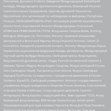
Поколение, Духовное Учебное Заведение Международный Библейский
Колледж, Международное христианское движение, Всемирный Институт
Саентологических Предприятий, Церковь Духовной Технологии,
Европейская сеть организаций по наблюдению за выборами, Республика
Польша, СВОБОДНЫЙ ИДЕЛЬ-УРАЛ, Ассоциация развития журналистики,
IStories fonds, Королевский Институт Международных Отношений,
КРИМСЬКА ПРАВОЗАХИСНА ГРУПА, Фонд имени Генриха Бёлля, Stichting
Bellingcat, Bellingcat Ltd, The Insider, Институт правовой инициативы
Центральной и Восточной Европы, Фонд Открытой Эстонии, Calvert 22
Foundation, Канадский украинский конгресс, Институт Макдональда-Лорье,
Украинская национальная федерация Канады, Декабристы, Международный
научный центр им Вудро Вильсона, Свободная пресса, Возрождение,
Всеукраинский духовный центр , Риддл, Русский антивоенный комитет в
Швеции, Проект Медуза, Фонд Андрея Сахарова, Форум свободной России,
Лига Свободных Наций, Transparеncy International, Форум Свободных
Народов ПостРоссии, Солидарность с гражданским движением в России –
Solidarus, КрымSOS, Свободный университет, Институт государственного
управления, Форум гражданского общества Россия, Беллона, Союз жителей
островов Тисима и Хабомаи, Съезд народных депутатов, Гринпис
Интернешнл, Фонд борьбы с коррупцией Инк, Завет церквей TCCN, Агора,
Всемирный фонд природы, BDR Novaja Gazeta-Europe, Алтай проект,
Образовательный дом прав человека Чернигов, Фонд Дом Прав Человека,
Белорусский дом прав человека имени Бориса Звозскова, Дом прав