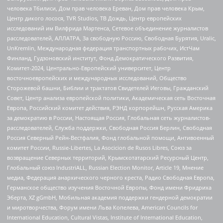
человека Тбилиси, Дом прав человека Ереван, Дом прав человека Крым,
Центр дикого лосося, TVR Studios, ТВ Дождь, Центр европейских
исследований им Вилфрида Мартенса, Сетевое объединение журналистов
расследователей, АЛЛАТРА, За свободную Россию, Свободная Бурятия, Uralic,
UnKremlin, Международная федерация транспортных рабочих, ИстЧам
Финланд, Гудзоновский институт, Фонд Демократического Развития,
Комитет-2024, Центрально-Европейский университет, Центр
восточноевропейских и международных исследований, Общество
Сторожевой башни, Библии и трактатов Свидетелей Иеговы, Гражданский
Совет, Центр анализа европейской политики, Академическая сеть Восточная
Европа, Российский комитет действия, РЭНД корпорейшн, Русская Америка
за демократию в России, Настоящая Россия, Глобальная сеть журналистов-
расследователей, Служба поддержки, Свободная Россия Берлин, Свободная
Россия Северный Рейн-Вестфалия, Фонд глобальной помощи, Антивоенный
комитет России, Russie-Libertes, La Asocicion de Rusos Libres, Союз за
возвращение Северных территорий, Крымскотатарский Ресурсный Центр,
Глобальный союз IndustriALL, Russian Election Monitor, Article 19, Мнение
медиа, Федерация анархического черного креста, Радио Свободная Европа,
Германское общество изучения Восточной Европы, Фонд имени Фридриха
Эберта, XZ gGmbH, Мобильная академия поддержки гендерной демократии
и миротворчества, Форум имени Льва Копелева, American Councils for
International Education, Cultural Vistas, Institute of International Education,