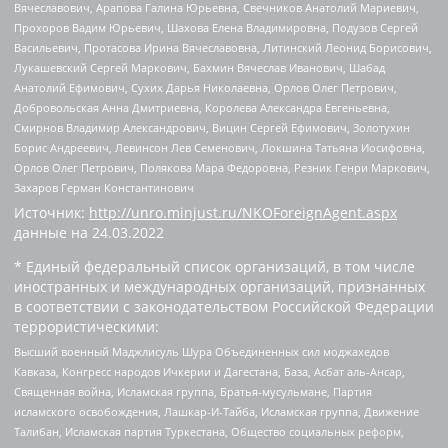
Вячеславович, Арапова Галина Юрьевна, Свечников Анатолий Мариевич,
Прохоров Вадим Юрьевич, Шахова Елена Владимировна, Подузов Сергей
Васильевич, Протасова Ирина Вячеславовна, Литинский Леонид Борисович,
Лукашевский Сергей Маркович, Бахмин Вячеслав Иванович, Шабад
Анатолий Ефимович, Сухих Дарья Николаевна, Орлов Олег Петрович,
Добровольская Анна Дмитриевна, Королева Александра Евгеньевна,
Смирнов Владимир Александрович, Вицин Сергей Ефимович, Золотухин
Борис Андреевич, Левинсон Лев Семенович, Локшина Татьяна Иосифовна,
Орлов Олег Петрович, Полякова Мара Федоровна, Резник Генри Маркович,
Захаров Герман Константинович
Источник:
http://unro.minjust.ru/NKOForeignAgent.aspx
данные на
24.03.2022
* Единый федеральный список организаций, в том числе
иностранных и международных организаций, признанных
в соответствии с законодательством Российской Федерации
террористическими:
Высший военный Маджлисуль Шура Объединенных сил моджахедов
Кавказа, Конгресс народов Ичкерии и Дагестана, База, Асбат аль-Ансар,
Священная война, Исламская группа, Братья-мусульмане, Партия
исламского освобождения, Лашкар-И-Тайба, Исламская группа, Движение
Талибан, Исламская партия Туркестана, Общество социальных реформ,