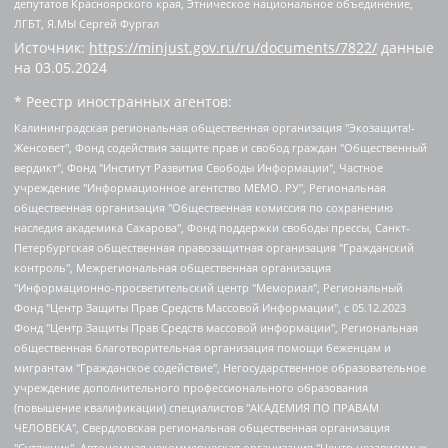
депутатов Красноярского края, Этническое национальное объединение,
ЛГБТ, Я.МЫ Сергей Фургал
Источник:
https://minjust.gov.ru/ru/documents/7822/
данные
на
03.05.2024
* Реестр иностранных агентов:
Калининградская региональная общественная организация "Экозащита!-Женсовет", Фонд содействия защите прав и свобод граждан "Общественный вердикт", Фонд "Институт Развития Свободы Информации", Частное учреждение "Информационное агентство МЕМО. РУ", Региональная общественная организация "Общественная комиссия по сохранению наследия академика Сахарова", Фонд поддержки свободы прессы, Санкт-Петербургская общественная правозащитная организация "Гражданский контроль", Межрегиональная общественная организация "Информационно-просветительский центр "Мемориал", Региональный Фонд "Центр Защиты Прав Средств Массовой Информации", с 05.12.2023 Фонд "Центр Защиты Прав Средств массовой информации", Региональная общественная благотворительная организация помощи беженцам и мигрантам "Гражданское содействие", Негосударственное образовательное учреждение дополнительного профессионального образования (повышение квалификации) специалистов "АКАДЕМИЯ ПО ПРАВАМ ЧЕЛОВЕКА", Свердловская региональная общественная организация "Сутяжник", Автономная некоммерческая организация "Центр независимых социологических исследований", Союз общественных объединений "Российский исследовательский центр по правам человека", Региональное общественное учреждение научно-информационный центр "МЕМОРИАЛ", Некоммерческая организация "Фонд защиты гласности", Автономная некоммерческая организация "Институт прав человека", Городская общественная организация "Екатеринбургское общество "МЕМОРИАЛ", Городская общественная организация "Рязанское историко-просветительское и правозащитное общество "Мемориал" (Рязанский Мемориал), Челябинский региональный орган общественной самодеятельности – женское общественное объединение "Женщины Евразии", Челябинский региональный орган общественной самодеятельности "Уральская правозащитная группа", Фонд содействия защите здоровья и социальной справедливости имени Андрея Рылькова, Автономная Некоммерческая Организация "Аналитический Центр Юрия Левады", Автономная некоммерческая организация социальной поддержки населения "Проект Апрель", Региональная общественная организация помощи женщинам и детям, находящимся в кризисной ситуации "Информационно-методический центр "Анна", Фонд содействия развитию массовых коммуникаций и правовому просвещению "Так-так-Так", Фонд содействия устойчивому развитию "Серебряная тайга", Свердловский региональный общественный фонд социальных проектов "Новое время", "Idel.Реалии", Кавказ.Реалии, Крым.Реалии, Телеканал Настоящее Время, Татаро-башкирская служба Радио Свобода (Azatliq Radiosi), Радио Свободная Европа/Радио Свобода (PCE/PC), "Сибирь.Реалии", "Фактограф", Благотворительный фонд помощи осужденным и их семьям, Автономная некоммерческая организация "Институт глобализации и социальных движений", Фонд "В защиту прав заключенных", Частное учреждение "Центр поддержки и содействия развитию средств массовой информации", Пензенский региональный общественный благотворительный фонд "Гражданский союз", "Север.Реалии", Некоммерческая организация Фонд "Правовая инициатива", Общество с ограниченной ответственностью "Радио Свободная Европа/Радио Свобода", Чешское информационное агентство "MEDIUM-ORIENT", Красноярская региональная общественная организация "Мы против СПИДа", Камалягин Денис Николаевич, Маркелов Сергей Евгеньевич, Пономарев Лев Александрович, Савицкая Людмила Алексеевна, Автономная некоммерческая организация "Центр по работе с проблемой насилия "НАСИЛИЮ.НЕТ", Межрегиональный профессиональный союз работников здравоохранения "Альянс врачей", Юридическое лицо, зарегистрированное в Латвийской Республике, SIA "Medusa Project" (регистрационный номер 40103797863, дата регистрации 10.06.2014), Некоммерческая организация "Фонд по борьбе с коррупцией", Автономная некоммерческая организация "Институт права и публичной политики", Баданин Роман Сергеевич, Гликин Максим Александрович, Железнова Мария Михайловна, Лукьянова Юлия Сергеевна, Маетная Елизавета Витальевна, Маняхин Петр Борисович, Чуракова Ольга Владимировна, Ярош Юлия Петровна, Юридическое лицо "The Insider SIA", зарегистрированное в Риге, Латвийская Республика (дата регистрации 26.06.2015), являющееся администратором доменного имени интернет-издания "The Insider SIA", https://theins.ru, Постернак Алексей Евгеньевич, Рубин Михаил Аркадьевич, Анин Роман Александрович, Юридическое лицо Istories fonds, зарегистрированное в Латвийской Республике (регистрационный номер 50008295751, дата регистрации 24.02.2020), Великовский Дмитрий Александрович, Долинина Ирина Николаевна, Мароховская Алеся Алексеевна, Шлейнов Роман Юрьевич, Шмагун Олеся Валентиновна, Общество с ограниченной ответственностью "Альтаир 2021", Общество с ограниченной ответственностью "Вега 2021", Общество с ограниченной ответственностью "Главный редактор 2021", Общество с ограниченной ответственностью "Ромашки монолит", Важенков Артем Валерьевич, Ивановская областная общественная организация "Центр гендерных исследований", Гурман Юрий Альбертович, Медиапроект "ОВД-Инфо", Егоров Владимир Владимирович, Жилинский Владимир Александрович, Общество с ограниченной ответственностью "ЗП", Иванова София Юрьевна, Карезина Инна Павловна, Кильтау Екатерина Викторовна, Петров Алексей Викторович, Пискунов Сергей Евгеньевич, Смирнов Сергей Сергеевич, Тихонов Михаил Сергеевич, Общество с ограниченной ответственностью "ЖУРНАЛИСТ-ИНОСТРАННЫЙ АГЕНТ", Арапова Галина Юрьевна, Вольтская Татьяна Анатольевна, Американская компания "Mason G.E.S. Anonymous Foundation" (США), являющаяся владельцем интернет-издания https://mnews.world/, Компания "Stichting Bellingcat", зарегистрированная в Нидерландах (дата регистрации 11.07.2018), Захаров Андрей Вячеславович, Клепиковская Екатерина Дмитриевна, Общество с ограниченной ответственностью "МЕМО", Перл Роман Александрович, Симонов Евгений Алексеевич, Соловьева Елена Анатольевна, Сотников Даниил Владимирович, Сурначева Елизавета Дмитриевна, Автономная некоммерческая организация по защите прав человека и информированию населения "Якутия – Наше Мнение", Общество с ограниченной ответственностью "Москоу диджитал медиа", с 26.01.2023 Общество с ограниченной ответственностью "Чайка Белые сады", Ветошкина Валерия Валерьевна, Заговора Максим Александрович, Межрегиональное общественное движение "Российская ЛГБТ - сеть", Оленичев Максим Владимирович, Павлов Иван Юрьевич, Скворцова Елена Сергеевна, Общество с ограниченной ответственностью "Как бы инагент", Кочетков Игорь Викторович, Общество с ограниченной ответственностью "Честные выборы", Еланчик Олег Александрович, Общество с ограниченной ответственностью "Нобелевский призыв", Гималова Регина Эмилевна, Григорьев Андрей Валерьевич, Григорьева Алина Александровна, Ассоциация по содействию защите прав призывников, альтернативнослужащих и военнослужащих "Правозащитная группа "Гражданин.Армия.Право", Хисамова Регина Фаритовна, Автономная некоммерческая организация по реализации социально-правовых программ "Лилит", Дальневосточное общественное движение "Маяк", Санкт-Петербургская ЛГБТ-инициативная группа "Выход", Инициативная группа ЛГБТ+ "Реверс", Алексеев Андрей Викторович, Бекбулатова Таисия Львовна, Беляев Иван Михайлович, Владыкина Елена Сергеевна, Гельман Марат Александрович, Никульшина Вероника Юрьевна, Толоконникова Надежда Андреевна, Шендерович Виктор Анатольевич, Общество с ограниченной ответственностью "Данное сообщение", Общество с ограниченной ответственностью Издательский дом "Новая глава", Айнбиндер Александра Александровна, Московский комьюнити-центр для ЛГБТ+инициатив, Благотворительный фонд развития филантропии, Deutsche Welle (Германия, Kurt-Schumacher-Strasse 3, 53113 Bonn), Борзунова Мария Михайловна, Воробьев Виктор Викторович, Голубева Анна Львовна, Константинова Алла Михайловна, Малкова Ирина Владимировна, Мурадов Мурад Абдулгалимович, Осетинская Елизавета Николаевна, Понасенков Евгений Николаевич, Ганапольский Матвей Юрьевич, Киселев Евгений Алексеевич, Борухович Ирина Григорьевна, Дремин Иван Тимофеевич, Дубровский Дмитрий Викторович, Красноярская региональная общественная организация поддержки и развития альтернативных образовательных технологий и межкультурных коммуникаций "ИНТЕРРА", Маяковская Екатерина Алексеевна, Фейгин Марк Захарович, Филимонов Андрей Викторович, Дзугкоева Регина Николаевна, Доброхотов Роман Александрович, Дудь Юрий Александрович, Елкин Сергей Владимирович, Кругликов Кирилл Игоревич, Сабунаева Мария Леонидовна, Семенов Алексей Владимирович, Шаинян Карен Багратович, Шульман Екатерина Михайловна, Асафьев Артур Валерьевич, Вахштайн Виктор Семенович, Венедиктов Алексей Алексеевич, Лушникова Екатерина Евгеньевна, Волков Леонид Михайлович, Невзоров Александр Глебович, Пархоменко Сергей Борисович, Сироткин Ярослав Николаевич, Кара-Мурза Владимир Владимирович, Баранова Наталья Владимировна, Гозман Леонид Яковлевич, Кагарлицкий Борис Юльевич, Климарев Михаил Валерьевич, Милов Владимир Станиславович, Автономная некоммерческая организация Краснодарский центр современного искусства "Типография", Моргенштерн Алишер Тагирович, Соболь Любовь Эдуардовна, Общество с ограниченной ответственностью "ЛИЗА НОРМ", Каспаров Гарри Кимович, Ходорковский Михаил Борисович, Общество с ограниченной ответственностью "Апрельские тезисы", Данилович Ирина Брониславовна, Кашин Олег Владимирович, Петров Николай Владимирович, Пивоваров Алексей Владимирович, Соколов Михаил Владимирович, Цветкова Юлия Владимировна, Чичваркин Евгений Александрович, Комитет против пыток/Команда против пыток, Общество с ограниченной ответственностью "Первый научный", Общество с ограниченной ответственностью "Вертолет и ко", Белоцерковская Вероника Борисовна, Кац Максим Евгеньевич, Лазарева Татьяна Юрьевна, Шаведдинов Руслан Табризович, Яшин Илья Валерьевич, Общество с ограниченной ответственностью "Иноагент ААВ", Алешковский Дмитрий Петрович, Альбац Евгения Марковна, Быков Дмитрий Львович, Галямина Юлия Евгеньевна, Лойко Сергей Леонидович, Мартынов Кирилл Константинович, Медведев Сергей Александрович, Крашенинников Федор Геннадиевич, Гордеева Катерина Вл