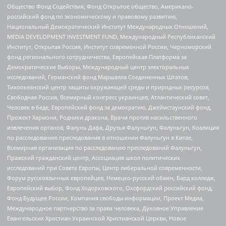
Общество Фонд Содействия, Фонд Открытое общество, Американо-
российский фонд по экономическому и правовому развитию,
Национальный Демократический Институт Международных Отношений,
MEDIA DEVELOPMENT INVESTMENT FUND, Международный Республиканский
Институт, Открытая Россия, Институт современной России, Черноморский
фонд регионального сотрудничества, Европейская Платформа за
Демократические Выборы, Международный центр электоральных
исследований, Германский фонд Маршалла Соединенных Штатов,
Тихоокеанский центр защиты окружающей среды и природных ресурсов,
Свободная Россия, Всемирный конгресс украинцев, Атлантический совет,
Человек в беде, Европейский фонд за демократию, Джеймстаунский фонд,
Прожект Хармони, Родники дракона, Врачи против насильственного
извлечения органов, Фалунь Дафа, Друзья Фалуньгун, Фалуньгун, Коалиция
по расследованию преследования в отношении Фалуньгун в Китае,
Всемирная организация по расследованию преследований Фалуньгун,
Пражский гражданский центр, Ассоциация школ политических
исследований при Совете Европы, Центр либеральной современности,
Форум русскоязычных европейцев, Немецко-русский обмен, Бард колледж,
Европейский выбор, Фонд Ходорковского, Оксфордский российский фонд,
Фонд Будущее России, Компания свободы информации, Проект Медиа,
Международное партнерство за права человека, Духовное Управление
Евангельских Христиан Украинской Христианской Церкви, Новое