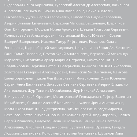
Сидорович Ольга Борисовна, Туровский Александр Алексеевич, Васильева
Анастасия Евгеньевна, Ривина Анна Валерьевна, Бойко Анатолий
Николаевич, Дугин Сергей Георгиевич, Пивоваров Андрей Сергеевич,
Аверин Виталий Евгеньевич, Барахоев Магомед Бекханович, Шарипков
Олег Викторович, Мошель Ирина Ароновна, Шведов Григорий Сергеевич,
Пономарев Лев Александрович, Каргалицкий Борис Юльевич, Созаев
Валерий Валерьевич, Исламов Тимур Рифгатович, Романова Ольга
Евгеньевна, Щаров Сергей Алексадрович, Цирульников Борис Альбертович,
Гасан Ольга Павловна, Паутов Юрий Анатольевич, Верховский Александр
Маркович, Пислакова-Паркер Марина Петровна, Кочеткова Татьяна
Владимировна, Чуркина Наталья Валерьевна, Акимова Татьяна Николаевна,
Золотарева Екатерина Александровна, Рачинский Ян Збигневич, Жемкова
Елена Борисовна, Гудков Лев Дмитриевич, Илларионова Юлия Юрьевна,
Саранг Анна Васильевна, Захарова Светлана Сергеевна, Аверин Владимир
Анатольевич, Щур Татьяна Михайловна, Щур Николай Алексеевич,
Блинушов Андрей Юрьевич, Мосин Алексей Геннадьевич, Гефтер Валентин
Михайлович, Симонов Алексей Кириллович, Флиге Ирина Анатольевна,
Мельникова Валентина Дмитриевна, Вититинова Елена Владимировна,
Баженова Светлана Куприяновна, Максимов Сергей Владимирович, Беляев
Сергей Иванович, Голубева Елена Николаевна, Ганнушкина Светлана
Алексеевна, Закс Елена Владимировна, Буртина Елена Юрьевна, Гендель
Людмила Залмановна, Кокорина Екатерина Алексеевна, Шуманов Илья