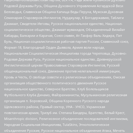
Родовой Державы Русь, Община Духовного Управления Асгардской Веси
Беловодья, Славянская Община Капища Веды Перуна, Мужская Духовная
Семинария Староверов-Инглингов, Нурджулар, К Богодержавию, Таблиги
Джамаат, Свидетели Иеговы, Русское национальное единство, Национал-
социалистическое общество, Джамаат мувахидов, Объединенный Вилайат
Кабарды, Балкарии и Карачая, Союз славян, Ат-Такфир Валь-Хиджра, Пит
Буль, Национал-социалистическая рабочая партия России, Славянский союз,
Формат-18, Благородный Орден Дьявола, Армия воли народа,
Национальная Социалистическая Инициатива города Череповца, Духовно-
Родовая Держава Русь, Русское национальное единство, Древнерусской
Инглистической церкви Православных Староверов-Инглингов, Русский
общенациональный союз, Движение против нелегальной иммиграции,
Кровь и Честь, О свободе совести и о религиозных объединениях, Омская
организация общественного политического движения Русское
национальное единство, Северное Братство, Клуб Болельщиков
Футбольного Клуба Динамо, Файзрахманисты, Мусульманская религиозная
организация п. Боровский, Община Коренного Русского народа
Щелковского района, Правый сектор, УНА - УНСО, Украинская
повстанческая армия, Тризуб им. Степана Бандеры, Братство, Белый Крест,
Misanthropic division, Религиозное объединение последователей инглиизма,
Народная Социальная Инициатива, TulaSkins, Этнополитическое
объединение Русские, Русское национальное объединение Атака, Мечеть