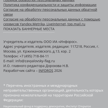
Политика конфиденциальности и защиты информации
Согласие на обработку персональных данных обратной
связи
Согласие на обработку персональных данных с помощью
сервисов Yandex.Metrika, LiveInternet, top.mail.ru
ПОКАЗАТЬ БАННЕРНЫЕ МЕСТА
Учредитель и издатель ООО ИА «Инфорос».
Адрес учредителя, издателя, редакции: 117218, Россия, г.
Москва, ул. Кржижановского, д.13, кор. 2
Телефон: +7 (495) 718-84-11
E-mail: info@zavyalovsky-flag.ru
И.О. главного редактора Дорохова Н.В.
Разработчик сайта –
INFOROS
2026
* Перечень иностранных и международных
неправительственных организаций, деятельность которых
признана нежелательной на территории Российской
Федерации:
Национальный фонд в поддержку демократии, Институт Открытое