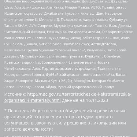
Общество возрождения исламского наследия, Дом двух святых, Джунд аш-
Шам, Исламский джихад, Аль-Каида, Имарат Кавказ, АБТО, Правый сектор,
Исламское государство, Джабха аль-Нусра ли-Ахль аш-Шам, Народное
ополчение имени К. Минина и Д. Пожарского, Аджр от Аллаха Субхану уа
Тагьаля SHAM, АУМ Синрике, Муджахеды джамаата Ат-Тавхида Валь-Джихад,
Чистопольский Джамаат, Рохнамо ба суи давлати исломи, Террористическое
сообщество Сеть, Катиба Таухид валь-Джихад, Хайят Тахрир аш-Шам, Ахлю
Сунна Валь Джамаа, National Socialism/White Power, Артподготовка,
Религиозная группа “Джамаат “Красный пахарь”, Колумбайн, Хатлонский
джамаат, Мусульманская религиозная группа п. Кушкуль г. Оренбург,
Крымско-татарский добровольческий батальон имени Номана
Челебиджихана, Азов, Партия исламского возрождения Таджикистана,
Народная самооборона, Дуббайский джамаат, московская ячейка, Батал-
Хаджи Белхороев, Маньяки Культ Убийц, Молодёжь Которая Улыбается,
Легион Свобода России, Айдар, Русский добровольческий корпус
Источник:
http://nac.gov.ru/terroristicheskie-i-ekstremistskie-
organizacii-i-materialy.html
данные на
16.11.2023
* Перечень общественных объединений и религиозных
организаций в отношении которых судом принято
вступившее в законную силу решение о ликвидации или
запрете деятельности:
Национал-большевистская партия, ВЕК РА, Рада земли Кубанской Духовно