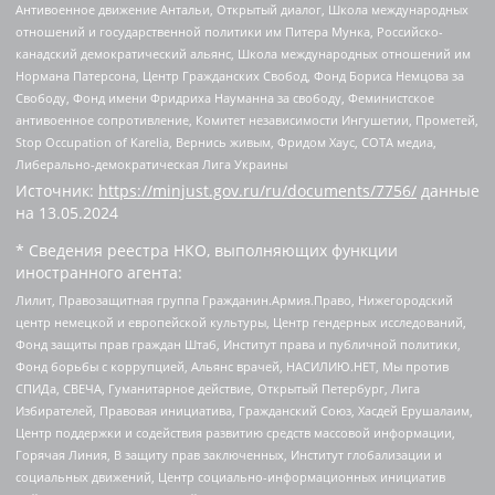
Антивоенное движение Антальи, Открытый диалог, Школа международных
отношений и государственной политики им Питера Мунка, Российско-
канадский демократический альянс, Школа международных отношений им
Нормана Патерсона, Центр Гражданских Свобод, Фонд Бориса Немцова за
Свободу, Фонд имени Фридриха Науманна за свободу, Феминистское
антивоенное сопротивление, Комитет независимости Ингушетии, Прометей,
Stop Occupation of Karelia, Вернись живым, Фридом Хаус, СОТА медиа,
Либерально-демократическая Лига Украины
Источник:
https://minjust.gov.ru/ru/documents/7756/
данные
на
13.05.2024
* Сведения реестра НКО, выполняющих функции
иностранного агента:
Лилит, Правозащитная группа Гражданин.Армия.Право, Нижегородский
центр немецкой и европейской культуры, Центр гендерных исследований,
Фонд защиты прав граждан Штаб, Институт права и публичной политики,
Фонд борьбы с коррупцией, Альянс врачей, НАСИЛИЮ.НЕТ, Мы против
СПИДа, СВЕЧА, Гуманитарное действие, Открытый Петербург, Лига
Избирателей, Правовая инициатива, Гражданский Союз, Хасдей Ерушалаим,
Центр поддержки и содействия развитию средств массовой информации,
Горячая Линия, В защиту прав заключенных, Институт глобализации и
социальных движений, Центр социально-информационных инициатив