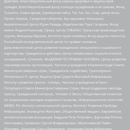
Действие, Благотворительный фонд охраны здоровья и защиты прав
граждан, Благотворительный фонд помощи осужденным и их семьям, Фонд
Тольятти, Новое время, Серебряная тайга, Так-Так-Так, Сова, центр Анна,
Проект Апрель, Самарская губерния, Эра здоровья, Мемориал,
Аналитический Центр Юрия Левады, Издательство Парк Гагарина, Фонд
имени Андрея Рылькова, Сфера, Центр СИБАЛЬТ, Уральская правозащитная
группа, Женщины Евразии, Институт прав человека, Фонд защиты гласности,
Российский исследовательский центр по правам человека,
Дальневосточный центр развития гражданских инициатив и социального
партнерства, Гражданское действие, Центр независимых социологических
исследований, Сутяжник, АКАДЕМИЯ ПО ПРАВАМ ЧЕЛОВЕКА, Центр развития
некоммерческих организаций, Частное учреждение в Калининграде Совета
Министров северных стран, Гражданское содействие, Трансперенси
Интернешнл-Р, Центр Защиты Прав Средств Массовой Информации,
Институт развития прессы - Сибирь, Частное учреждение в Санкт-
Петербурге Совета Министров Северных Стран, Фонд поддержки свободы
прессы, Гражданский контроль, Человек и Закон, Общественная комиссия
по сохранению наследия академика Сахарова, Информационное агентство
МЕМО. РУ, Институт региональной прессы, Институт Развития Свободы
Информации, Экозащита!-Женсовет, Общественный вердикт, Евразийская
антимонопольная ассоциация, Бедушев Петр Петрович, Дзугкоева Регина
Николаевна, Кривенко Сергей Владимирович, Милославский Павел
Юрьевич, Шнырова Ольга Вадимовна, Чанышева Лилия Айратовна,