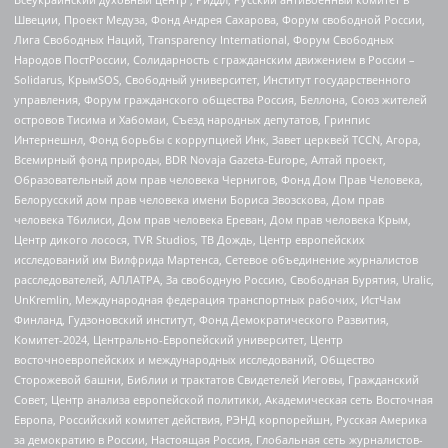
Швеции, Проект Медуза, Фонд Андрея Сахарова, Форум свободной России,
Лига Свободных Наций, Transparеncy International, Форум Свободных
Народов ПостРоссии, Солидарность с гражданским движением в России –
Solidarus, КрымSOS, Свободный университет, Институт государственного
управления, Форум гражданского общества Россия, Беллона, Союз жителей
островов Тисима и Хабомаи, Съезд народных депутатов, Гринпис
Интернешнл, Фонд борьбы с коррупцией Инк, Завет церквей TCCN, Агора,
Всемирный фонд природы, BDR Novaja Gazeta-Europe, Алтай проект,
Образовательный дом прав человека Чернигов, Фонд Дом Прав Человека,
Белорусский дом прав человека имени Бориса Звозскова, Дом прав
человека Тбилиси, Дом прав человека Ереван, Дом прав человека Крым,
Центр дикого лосося, TVR Studios, ТВ Дождь, Центр европейских
исследований им Вилфрида Мартенса, Сетевое объединение журналистов
расследователей, АЛЛАТРА, За свободную Россию, Свободная Бурятия, Uralic,
UnKremlin, Международная федерация транспортных рабочих, ИстЧам
Финланд, Гудзоновский институт, Фонд Демократического Развития,
Комитет-2024, Центрально-Европейский университет, Центр
восточноевропейских и международных исследований, Общество
Сторожевой башни, Библии и трактатов Свидетелей Иеговы, Гражданский
Совет, Центр анализа европейской политики, Академическая сеть Восточная
Европа, Российский комитет действия, РЭНД корпорейшн, Русская Америка
за демократию в России, Настоящая Россия, Глобальная сеть журналистов-