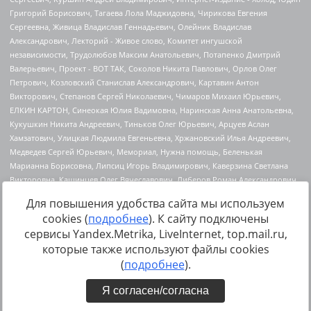
Для повышения удобства сайта мы используем
cookies (
подробнее
). К сайту подключены
сервисы Yandex.Metrika, LiveInternet, top.mail.ru,
Источник:
https://minjust.gov.ru/uploaded/files/reestr-
которые также используют файлы cookies
inostrannyih-agentov-22-03-2024.pdf
данные на
22.03.2024
(
подробнее
).
Я согласен/согласна