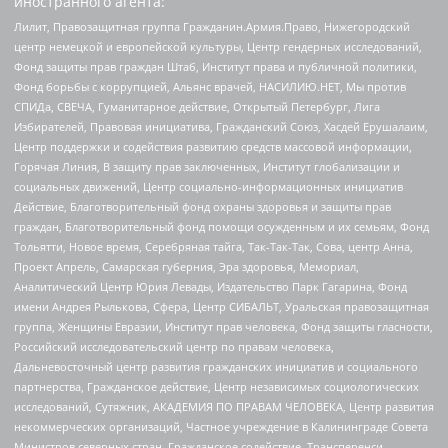
иностранного агента:
Лилит, Правозащитная группа Гражданин.Армия.Право, Нижегородский
центр немецкой и европейской культуры, Центр гендерных исследований,
Фонд защиты прав граждан Штаб, Институт права и публичной политики,
Фонд борьбы с коррупцией, Альянс врачей, НАСИЛИЮ.НЕТ, Мы против
СПИДа, СВЕЧА, Гуманитарное действие, Открытый Петербург, Лига
Избирателей, Правовая инициатива, Гражданский Союз, Хасдей Ерушалаим,
Центр поддержки и содействия развитию средств массовой информации,
Горячая Линия, В защиту прав заключенных, Институт глобализации и
социальных движений, Центр социально-информационных инициатив
Действие, Благотворительный фонд охраны здоровья и защиты прав
граждан, Благотворительный фонд помощи осужденным и их семьям, Фонд
Тольятти, Новое время, Серебряная тайга, Так-Так-Так, Сова, центр Анна,
Проект Апрель, Самарская губерния, Эра здоровья, Мемориал,
Аналитический Центр Юрия Левады, Издательство Парк Гагарина, Фонд
имени Андрея Рылькова, Сфера, Центр СИБАЛЬТ, Уральская правозащитная
группа, Женщины Евразии, Институт прав человека, Фонд защиты гласности,
Российский исследовательский центр по правам человека,
Дальневосточный центр развития гражданских инициатив и социального
партнерства, Гражданское действие, Центр независимых социологических
исследований, Сутяжник, АКАДЕМИЯ ПО ПРАВАМ ЧЕЛОВЕКА, Центр развития
некоммерческих организаций, Частное учреждение в Калининграде Совета
Министров северных стран, Гражданское содействие, Трансперенси