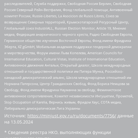
расследователей, Служба поддержки, Свободная Россия Берлин, Свободная
Россия Северный Рейн-Вестфалия, Фонд глобальной помощи, Антивоенный
комитет России, Russie-Libertes, La Asocicion de Rusos Libres, Союз за
возвращение Северных территорий, Крымскотатарский Ресурсный Центр,
Глобальный союз IndustriALL, Russian Election Monitor, Article 19, Мнение
медиа, Федерация анархического черного креста, Радио Свободная Европа,
Германское общество изучения Восточной Европы, Фонд имени Фридриха
Эберта, XZ gGmbH, Мобильная академия поддержки гендерной демократии
и миротворчества, Форум имени Льва Копелева, American Councils for
International Education, Cultural Vistas, Institute of International Education,
Антивоенное движение Антальи, Открытый диалог, Школа международных
отношений и государственной политики им Питера Мунка, Российско-
канадский демократический альянс, Школа международных отношений им
Нормана Патерсона, Центр Гражданских Свобод, Фонд Бориса Немцова за
Свободу, Фонд имени Фридриха Науманна за свободу, Феминистское
антивоенное сопротивление, Комитет независимости Ингушетии, Прометей,
Stop Occupation of Karelia, Вернись живым, Фридом Хаус, СОТА медиа,
Либерально-демократическая Лига Украины
Источник:
https://minjust.gov.ru/ru/documents/7756/
данные
на
13.05.2024
* Сведения реестра НКО, выполняющих функции