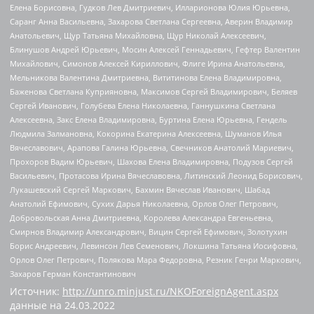
Елена Борисовна, Гудков Лев Дмитриевич, Илларионова Юлия Юрьевна,
Саранг Анна Васильевна, Захарова Светлана Сергеевна, Аверин Владимир
Анатольевич, Щур Татьяна Михайловна, Щур Николай Алексеевич,
Блинушов Андрей Юрьевич, Мосин Алексей Геннадьевич, Гефтер Валентин
Михайлович, Симонов Алексей Кириллович, Флиге Ирина Анатольевна,
Мельникова Валентина Дмитриевна, Вититинова Елена Владимировна,
Баженова Светлана Куприяновна, Максимов Сергей Владимирович, Беляев
Сергей Иванович, Голубева Елена Николаевна, Ганнушкина Светлана
Алексеевна, Закс Елена Владимировна, Буртина Елена Юрьевна, Гендель
Людмила Залмановна, Кокорина Екатерина Алексеевна, Шуманов Илья
Вячеславович, Арапова Галина Юрьевна, Свечников Анатолий Мариевич,
Прохоров Вадим Юрьевич, Шахова Елена Владимировна, Подузов Сергей
Васильевич, Протасова Ирина Вячеславовна, Литинский Леонид Борисович,
Лукашевский Сергей Маркович, Бахмин Вячеслав Иванович, Шабад
Анатолий Ефимович, Сухих Дарья Николаевна, Орлов Олег Петрович,
Добровольская Анна Дмитриевна, Королева Александра Евгеньевна,
Смирнов Владимир Александрович, Вицин Сергей Ефимович, Золотухин
Борис Андреевич, Левинсон Лев Семенович, Локшина Татьяна Иосифовна,
Орлов Олег Петрович, Полякова Мара Федоровна, Резник Генри Маркович,
Захаров Герман Константинович
Источник:
http://unro.minjust.ru/NKOForeignAgent.aspx
данные на
24.03.2022