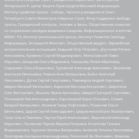
Интернешнл-Р, Центр Защиты Прав Средств Массовой Информации,
Институт развития прессы - Сибирь, Частное учреждение в Санкт-
Петербурге Совета Министров Северных Стран, Фонд поддержки свободы
прессы, Гражданский контроль, Человек и Закон, Общественная комиссия
по сохранению наследия академика Сахарова, Информационное агентство
МЕМО. РУ, Институт региональной прессы, Институт Развития Свободы
Информации, Экозащита!-Женсовет, Общественный вердикт, Евразийская
антимонопольная ассоциация, Бедушев Петр Петрович, Дзугкоева Регина
Николаевна, Кривенко Сергей Владимирович, Милославский Павел
Юрьевич, Шнырова Ольга Вадимовна, Чанышева Лилия Айратовна,
Сидорович Ольга Борисовна, Туровский Александр Алексеевич, Васильева
Анастасия Евгеньевна, Ривина Анна Валерьевна, Бойко Анатолий
Николаевич, Дугин Сергей Георгиевич, Пивоваров Андрей Сергеевич,
Аверин Виталий Евгеньевич, Барахоев Магомед Бекханович, Шарипков
Олег Викторович, Мошель Ирина Ароновна, Шведов Григорий Сергеевич,
Пономарев Лев Александрович, Каргалицкий Борис Юльевич, Созаев
Валерий Валерьевич, Исламов Тимур Рифгатович, Романова Ольга
Евгеньевна, Щаров Сергей Алексадрович, Цирульников Борис Альбертович,
Гасан Ольга Павловна, Паутов Юрий Анатольевич, Верховский Александр
Маркович, Пислакова-Паркер Марина Петровна, Кочеткова Татьяна
Владимировна, Чуркина Наталья Валерьевна, Акимова Татьяна Николаевна,
Золотарева Екатерина Александровна, Рачинский Ян Збигневич, Жемкова