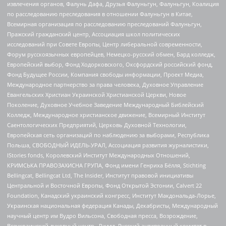
извлечения органов, Фалунь Дафа, Друзья Фалуньгун, Фалуньгун, Коалиция
по расследованию преследования в отношении Фалуньгун в Китае,
Всемирная организация по расследованию преследований Фалуньгун,
Пражский гражданский центр, Ассоциация школ политических
исследований при Совете Европы, Центр либеральной современности,
Форум русскоязычных европейцев, Немецко-русский обмен, Бард колледж,
Европейский выбор, Фонд Ходорковского, Оксфордский российский фонд,
Фонд Будущее России, Компания свободы информации, Проект Медиа,
Международное партнерство за права человека, Духовное Управление
Евангельских Христиан Украинской Христианской Церкви, Новое
Поколение, Духовное Учебное Заведение Международный Библейский
Колледж, Международное христианское движение, Всемирный Институт
Саентологических Предприятий, Церковь Духовной Технологии,
Европейская сеть организаций по наблюдению за выборами, Республика
Польша, СВОБОДНЫЙ ИДЕЛЬ-УРАЛ, Ассоциация развития журналистики,
IStories fonds, Королевский Институт Международных Отношений,
КРИМСЬКА ПРАВОЗАХИСНА ГРУПА, Фонд имени Генриха Бёлля, Stichting
Bellingcat, Bellingcat Ltd, The Insider, Институт правовой инициативы
Центральной и Восточной Европы, Фонд Открытой Эстонии, Calvert 22
Foundation, Канадский украинский конгресс, Институт Макдональда-Лорье,
Украинская национальная федерация Канады, Декабристы, Международный
научный центр им Вудро Вильсона, Свободная пресса, Возрождение,
Всеукраинский духовный центр , Риддл, Русский антивоенный комитет в