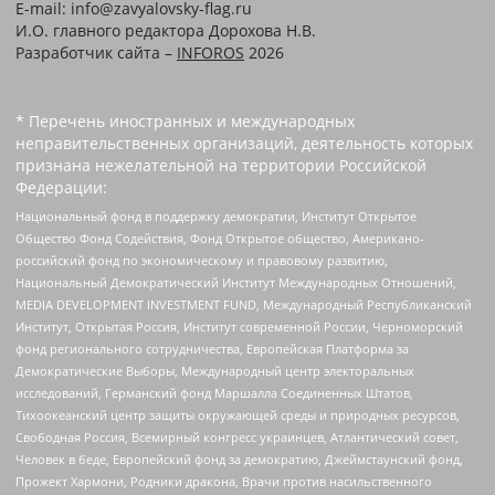
E-mail: info@zavyalovsky-flag.ru
И.О. главного редактора Дорохова Н.В.
Разработчик сайта –
INFOROS
2026
* Перечень иностранных и международных
неправительственных организаций, деятельность которых
признана нежелательной на территории Российской
Федерации:
Национальный фонд в поддержку демократии, Институт Открытое
Общество Фонд Содействия, Фонд Открытое общество, Американо-
российский фонд по экономическому и правовому развитию,
Национальный Демократический Институт Международных Отношений,
MEDIA DEVELOPMENT INVESTMENT FUND, Международный Республиканский
Институт, Открытая Россия, Институт современной России, Черноморский
фонд регионального сотрудничества, Европейская Платформа за
Демократические Выборы, Международный центр электоральных
исследований, Германский фонд Маршалла Соединенных Штатов,
Тихоокеанский центр защиты окружающей среды и природных ресурсов,
Свободная Россия, Всемирный конгресс украинцев, Атлантический совет,
Человек в беде, Европейский фонд за демократию, Джеймстаунский фонд,
Прожект Хармони, Родники дракона, Врачи против насильственного