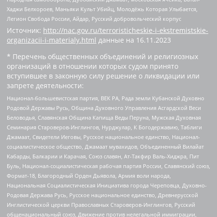
Хаджи Белхороев, Маньяки Культ Убийц, Молодёжь Которая Улыбается,
Легион Свобода России, Айдар, Русский добровольческий корпус
Источник:
http://nac.gov.ru/terroristicheskie-i-ekstremistskie-
organizacii-i-materialy.html
данные на
16.11.2023
* Перечень общественных объединений и религиозных
организаций в отношении которых судом принято
вступившее в законную силу решение о ликвидации или
запрете деятельности:
Национал-большевистская партия, ВЕК РА, Рада земли Кубанской Духовно
Родовой Державы Русь, Община Духовного Управления Асгардской Веси
Беловодья, Славянская Община Капища Веды Перуна, Мужская Духовная
Семинария Староверов-Инглингов, Нурджулар, К Богодержавию, Таблиги
Джамаат, Свидетели Иеговы, Русское национальное единство, Национал-
социалистическое общество, Джамаат мувахидов, Объединенный Вилайат
Кабарды, Балкарии и Карачая, Союз славян, Ат-Такфир Валь-Хиджра, Пит
Буль, Национал-социалистическая рабочая партия России, Славянский союз,
Формат-18, Благородный Орден Дьявола, Армия воли народа,
Национальная Социалистическая Инициатива города Череповца, Духовно-
Родовая Держава Русь, Русское национальное единство, Древнерусской
Инглистической церкви Православных Староверов-Инглингов, Русский
общенациональный союз, Движение против нелегальной иммиграции,