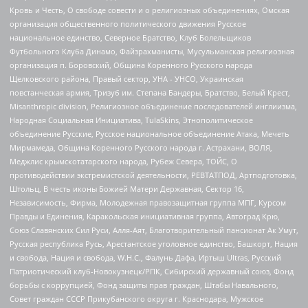
Кровь и Честь, О свободе совести и о религиозных объединениях, Омская
организация общественного политического движения Русское
национальное единство, Северное Братство, Клуб Болельщиков
Футбольного Клуба Динамо, Файзрахманисты, Мусульманская религиозная
организация п. Боровский, Община Коренного Русского народа
Щелковского района, Правый сектор, УНА - УНСО, Украинская
повстанческая армия, Тризуб им. Степана Бандеры, Братство, Белый Крест,
Misanthropic division, Религиозное объединение последователей инглиизма,
Народная Социальная Инициатива, TulaSkins, Этнополитическое
объединение Русские, Русское национальное объединение Атака, Мечеть
Мирмамеда, Община Коренного Русского народа г. Астрахани, ВОЛЯ,
Меджлис крымскотатарского народа, Рубеж Севера, ТОЙС, О
противодействии экстремистской деятельности, РЕВТАТПОД, Артподготовка,
Штольц, В честь иконы Божией Матери Державная, Сектор 16,
Независимость, Фирма, Молодежная правозащитная группа МПГ, Курсом
Правды и Единения, Каракольская инициативная группа, Автоград Крю,
Союз Славянских Сил Руси, Алля-Аят, Благотворительный пансионат Ак Умут,
Русская республика Русь, Арестантское уголовное единство, Башкорт, Нация
и свобода, Нация и свобода, W.H.С., Фалунь Дафа, Иртыш Ultras, Русский
Патриотический клуб-Новокузнецк/РПК, Сибирский державный союз, Фонд
борьбы с коррупцией, Фонд защиты прав граждан, Штабы Навального,
Совет граждан СССР Прикубанского округа г. Краснодара, Мужское