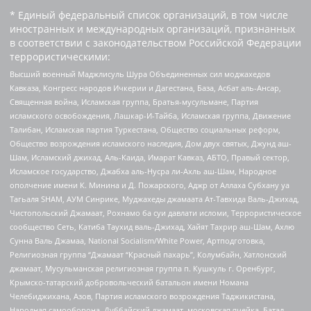
* Единый федеральный список организаций, в том числе
иностранных и международных организаций, признанных
в соответствии с законодательством Российской Федерации
террористическими:
Высший военный Маджлисуль Шура Объединенных сил моджахедов
Кавказа, Конгресс народов Ичкерии и Дагестана, База, Асбат аль-Ансар,
Священная война, Исламская группа, Братья-мусульмане, Партия
исламского освобождения, Лашкар-И-Тайба, Исламская группа, Движение
Талибан, Исламская партия Туркестана, Общество социальных реформ,
Общество возрождения исламского наследия, Дом двух святых, Джунд аш-
Шам, Исламский джихад, Аль-Каида, Имарат Кавказ, АБТО, Правый сектор,
Исламское государство, Джабха аль-Нусра ли-Ахль аш-Шам, Народное
ополчение имени К. Минина и Д. Пожарского, Аджр от Аллаха Субхану уа
Тагьаля SHAM, АУМ Синрике, Муджахеды джамаата Ат-Тавхида Валь-Джихад,
Чистопольский Джамаат, Рохнамо ба суи давлати исломи, Террористическое
сообщество Сеть, Катиба Таухид валь-Джихад, Хайят Тахрир аш-Шам, Ахлю
Сунна Валь Джамаа, National Socialism/White Power, Артподготовка,
Религиозная группа “Джамаат “Красный пахарь”, Колумбайн, Хатлонский
джамаат, Мусульманская религиозная группа п. Кушкуль г. Оренбург,
Крымско-татарский добровольческий батальон имени Номана
Челебиджихана, Азов, Партия исламского возрождения Таджикистана,
Народная самооборона, Дуббайский джамаат, московская ячейка, Батал-