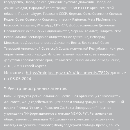
государство, Народное объединение русского движения, Народное
движение Адат, Народный совет граждан РСФСР СССР Архангельской
области, Проект Штурм, Граждане СССР, Держава Союз Советских Светлых
Родов, Совет Советских Социалистических Районов, Meta Platforms Inc,
Facebook, Instagram, WhatsApp, СИЧ-С14, Добровольческое Движение
Организации украинских националистов, Черный Комитет, Татарстанское
Региональное Всетатарское общественное движение, Невоград,
Молодежное Демократическое Движение Весна, Верховный Совет
Татарской Автономной Советской Социалистической Республики, Конгресс
ойрат-калмыцкого народа, Исполнительный комитет совета народных
депутатов Красноярского края, Этническое национальное объединение,
ЛГБТ, Я.МЫ Сергей Фургал
Источник:
https://minjust.gov.ru/ru/documents/7822/
данные
на
03.05.2024
* Реестр иностранных агентов:
Калининградская региональная общественная организация "Экозащита!-Женсовет", Фонд содействия защите прав и свобод граждан "Общественный вердикт", Фонд "Институт Развития Свободы Информации", Частное учреждение "Информационное агентство МЕМО. РУ", Региональная общественная организация "Общественная комиссия по сохранению наследия академика Сахарова", Фонд поддержки свободы прессы, Санкт-Петербургская общественная правозащитная организация "Гражданский контроль", Межрегиональная общественная организация "Информационно-просветительский центр "Мемориал", Региональный Фонд "Центр Защиты Прав Средств Массовой Информации", с 05.12.2023 Фонд "Центр Защиты Прав Средств массовой информации", Региональная общественная благотворительная организация помощи беженцам и мигрантам "Гражданское содействие", Негосударственное образовательное учреждение дополнительного профессионального образования (повышение квалификации) специалистов "АКАДЕМИЯ ПО ПРАВАМ ЧЕЛОВЕКА", Свердловская региональная общественная организация "Сутяжник", Автономная некоммерческая организация "Центр независимых социологических исследований", Союз общественных объединений "Российский исследовательский центр по правам человека", Региональное общественное учреждение научно-информационный центр "МЕМОРИАЛ", Некоммерческая организация "Фонд защиты гласности", Автономная некоммерческая организация "Институт прав человека", Городская общественная организация "Екатеринбургское общество "МЕМОРИАЛ", Городская общественная организация "Рязанское историко-просветительское и правозащитное общество "Мемориал" (Рязанский Мемориал), Челябинский региональный орган общественной самодеятельности – женское общественное объединение "Женщины Евразии", Челябинский региональный орган общественной самодеятельности "Уральская правозащитная группа", Фонд содействия защите здоровья и социальной справедливости имени Андрея Рылькова, Автономная Некоммерческая Организация "Аналитический Центр Юрия Левады", Автономная некоммерческая организация социальной поддержки населения "Проект Апрель", Региональная общественная организация помощи женщинам и детям, находящимся в кризисной ситуации "Информационно-методический центр "Анна", Фонд содействия развитию массовых коммуникаций и правовому просвещению "Так-так-Так", Фонд содействия устойчивому развитию "Серебряная тайга", Свердловский региональный общественный фонд социальных проектов "Новое время", "Idel.Реалии", Кавказ.Реалии, Крым.Реалии, Телеканал Настоящее Время, Татаро-башкирская служба Радио Свобода (Azatliq Radiosi), Радио Свободная Европа/Радио Свобода (PCE/PC), "Сибирь.Реалии", "Фактограф", Благотворительный фонд помощи осужденным и их семьям, Автономная некоммерческая организация "Институт глобализации и социальных движений", Фонд "В защиту прав заключенных", Частное учреждение "Центр поддержки и содействия развитию средств массовой информации", Пензенский региональный общественный благотворительный фонд "Гражданский союз", "Север.Реалии", Некоммерческая организация Фонд "Правовая инициатива", Общество с ограниченной ответственностью "Радио Свободная Европа/Радио Свобода", Чешское информационное агентство "MEDIUM-ORIENT", Красноярская региональная общественная организация "Мы против СПИДа", Камалягин Денис Николаевич, Маркелов Сергей Евгеньевич, Пономарев Лев Александрович, Савицкая Людмила Алексеевна, Автономная некоммерческая организация "Центр по работе с проблемой насилия "НАСИЛИЮ.НЕТ", Межрегиональный профессиональный союз работников здравоохранения "Альянс врачей", Юридическое лицо, зарегистрированное в Латвийской Республике, SIA "Medusa Project" (регистрационный номер 40103797863, дата регистрации 10.06.2014), Некоммерческая организация "Фонд по борьбе с коррупцией", Автономная некоммерческая организация "Институт права и публичной политики", Баданин Роман Сергеевич, Гликин Максим Александрович, Железнова Мария Михайловна, Лукьянова Юлия Сергеевна, Маетная Елизавета Витальевна, Маняхин Петр Борисович, Чуракова Ольга Владимировна, Ярош Юлия Петровна, Юридическое лицо "The Insider SIA", зарегистрированное в Риге, Латвийская Республика (дата регистрации 26.06.2015), являющееся администратором доменного имени интернет-издания "The Insider SIA", https://theins.ru, Постернак Алексей Евгеньевич, Рубин Михаил Аркадьевич, Анин Роман Александрович, Юридическое лицо Istories fonds, зарегистрированное в Латвийской Республике (регистрационный номер 50008295751, дата регистрации 24.02.2020), Великовский Дмитрий Александрович, Долинина Ирина Николаевна, Мароховская Алеся Алексеевна, Шлейнов Роман Юрьевич, Шмагун Олеся Валентиновна, Общество с ограниченной ответственностью "Альтаир 2021", Общество с ограниченной ответственностью "Вега 2021", Общество с ограниченной ответственностью "Главный редактор 2021", Общество с ограниченной ответственностью "Ромашки монолит", Важенков Артем Валерьевич, Ивановская областная общественная организация "Центр гендерных исследований", Гурман Юрий Альбертович, Медиапроект "ОВД-Инфо", Егоров Владимир Владимирович, Жилинский Владимир Александрович, Общество с ограниченной ответственностью "ЗП", Иванова София Юрьевна, Карезина Инна Павловна, Кильтау Екатерина Викторовна, Петров Алексей Викторович, Пискунов Сергей Евгеньевич, Смирнов Сергей Сергеевич, Тихонов Михаил Сергеевич, Общество с ограниченной ответственностью "ЖУРНАЛИСТ-ИНОСТРАННЫЙ АГЕНТ", Арапова Галина Юрьевна, Вольтская Татьяна Анатольевна, Американская компания "Mason G.E.S. Anonymous Foundation" (США), являющаяся владельцем интернет-издания https://mnews.world/, Компания "Stichting Bellingcat", зарегистрированная в Нидерландах (дата регистрации 11.07.2018), Захаров Андрей Вячеславович, Клепиковская Екатерина Дмитриевна, Общество с ограниченной ответственностью "МЕМО", Перл Роман Александрович, Симонов Евгений Алексеевич, Соловьева Елена Анатольевна, Сотников Даниил Владимирович, Сурначева Елизавета Дмитриевна, Автономная некоммерческая организация по защите прав человека и информированию населения "Якутия – Наше Мнение", Общество с ограниченной ответственностью "Москоу диджитал медиа", с 26.01.2023 Общество с ограниченной ответственностью "Чайка Белые сады", Ветошкина Валерия Валерьевна, Заговора Максим Александрович, Межрегиональное общественное движение "Российская ЛГБТ - сеть", Оленичев Максим Владимирович, Павлов Иван Юрьевич, Скворцова Елена Сергеевна, Общество с ограниченной ответственностью "Как бы инагент", Кочетков Игорь Викторович, Общество с ограниченной ответственностью "Честные выборы", Еланчик Олег Александрович, Общество с ограниченной ответственностью "Нобелевский призыв", Гималова Регина Эмилевна, Григорьев Андрей Валерьевич, Григорьева Алина Александровна, Ассоциация по содействию защите прав призывников, альтернативнослужащих и военнослужащих "Правозащитная группа "Гражданин.Армия.Право", Хисамова Регина Фаритовна, Автономная некоммерческая организация по реализации социально-правовых программ "Лилит", Дальневосточное общественное движение "Маяк", Санкт-Петербургская ЛГБТ-инициативная группа "Выход", Инициативная группа ЛГБТ+ "Реверс", Алексеев Андрей Викторович, Бекбулатова Таисия Львовна, Беляев Иван Михайлович, Владыкина Елена Сергеевна, Гельман Марат Александрович, Никульшина Вероника Юрьевна, Толоконникова Надежда Андреевна, Шендерович Виктор Анатольевич, Общество с ограниченной ответственностью "Данное сообщение", Общество с ограниченной ответственностью Издательский дом "Новая глава", Айнбиндер Александра Александровна, Московский комьюнити-центр для ЛГБТ+инициатив, Благотворительный фонд развития филантропии, Deutsche Welle (Германия, Kurt-Schumacher-Strasse 3, 53113 Bonn), Борзунова Мария Михайловна, Воробьев Виктор Викторович, Голубева Анна Львовна, Константинова Алла Михайловна, Малкова Ирина Владимировна, Мурадов Мурад Абдулгалимович, Осетинская Елизавета Николаевна, Понасенков Евгений Николаевич, Ганапольский Матвей Юрьевич, Киселев Евгений Алексеевич, Борухович Ирина Григорьевна, Дремин Иван Тимофеевич, Дубровский Дмитрий Викторович, Красноярская региональная общественная организация поддержки и развития альтернативных образовательных технологий и межкультурных коммуникаций "ИНТЕРРА", Маяковская Екатерина Алексеевна, Фейгин Марк Захарович, Филимонов Андрей Викторович, Дзугкоева Регина Николаевна, Доброхотов Роман Александрович, Дудь Юрий Александрович, Елкин Сергей Владимирович, Кругликов Кирилл Игоревич, Сабунаева Мария Леонидовна, Семенов Алексей Владимирович, Шаинян Карен Багратович, Шульман Екатерина Михайловна, Асафьев Артур Валерьевич, Вахштайн Виктор Семенович, Венедиктов Алексей Алексеевич, Лушникова Екатерина Евгеньевна, Волков Леонид Михайлович, Невзоров Александр Глебович, Пархоменко Сергей Борисович, Сироткин Ярослав Николаевич, Кара-Мурза Владимир Владимирович, Баранова Наталья Владимировна, Гозман Леонид Яковлевич, Кагарлицкий Борис Юльевич, Климарев Михаил Валерьевич, Милов Владимир Станиславович, Автономная некоммерческая организация Краснодарский центр современного искусства "Типография", Моргенштерн Алишер Тагирович, Соболь Любовь Эдуардовна, Общество с ограниченной ответственностью "ЛИЗА НОРМ", Каспаров Гарри Кимович, Ходорковский Михаил Борисович, Общество с ограниченной ответственностью "Апрельские тезисы", Данилович Ирина Брониславовна, Кашин Олег Владимирович, Петров Николай Владимирович, Пивоваров Алексей Владимирович, Соколов Михаил Владимирович, Цветкова Юлия Владимировна, Чичваркин Евгений Александрович, Комитет против пыток/Команда против пыток, Общество с ограниченной ответственностью "Первый научный", Общество с ограниченной ответственностью "Вертолет и ко", Белоцерковская Вероника Борисовна, Кац Максим Евгеньевич, Лазарева Татьяна Юрьевна, Шаведдинов Руслан Табризович, Яшин Илья Валерьевич, Общество с ограниченной ответственностью "Иноагент ААВ", Алешковский Дмитрий Петрович, Альбац Евгения Марковна, Быков Дмитрий Львович, Галямина Юлия Евгеньевна, Лойко Сергей Леонидович, Мартынов Кирилл Константинович, Медведев Сергей Александрович, Крашенинников Федор Геннадиевич, Гордеева Катерина Вл