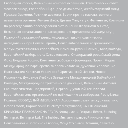
Свободная Россия, Всемирный конгресс украинцев, Атлантический совет,
Человек в беде, Европейский фонд за демократию, Джеймстаунский фонд,
Прожект Хармони, Родники дракона, Врачи против насильственного
извлечения органов, Фалунь Дафа, Друзья Фалуньгун, Фалуньгун, Коалиция
по расследованию преследования в отношении Фалуньгун в Китае,
Всемирная организация по расследованию преследований Фалуньгун,
Пражский гражданский центр, Ассоциация школ политических
исследований при Совете Европы, Центр либеральной современности,
Форум русскоязычных европейцев, Немецко-русский обмен, Бард колледж,
Европейский выбор, Фонд Ходорковского, Оксфордский российский фонд,
Фонд Будущее России, Компания свободы информации, Проект Медиа,
Международное партнерство за права человека, Духовное Управление
Евангельских Христиан Украинской Христианской Церкви, Новое
Поколение, Духовное Учебное Заведение Международный Библейский
Колледж, Международное христианское движение, Всемирный Институт
Саентологических Предприятий, Церковь Духовной Технологии,
Европейская сеть организаций по наблюдению за выборами, Республика
Польша, СВОБОДНЫЙ ИДЕЛЬ-УРАЛ, Ассоциация развития журналистики,
IStories fonds, Королевский Институт Международных Отношений,
КРИМСЬКА ПРАВОЗАХИСНА ГРУПА, Фонд имени Генриха Бёлля, Stichting
Bellingcat, Bellingcat Ltd, The Insider, Институт правовой инициативы
Центральной и Восточной Европы, Фонд Открытой Эстонии, Calvert 22