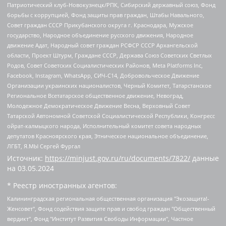
Патриотический клуб-Новокузнецк/РПК, Сибирский державный союз, Фонд
борьбы с коррупцией, Фонд защиты прав граждан, Штабы Навального,
Совет граждан СССР Прикубанского округа г. Краснодара, Мужское
государство, Народное объединение русского движения, Народное
движение Адат, Народный совет граждан РСФСР СССР Архангельской
области, Проект Штурм, Граждане СССР, Держава Союз Советских Светлых
Родов, Совет Советских Социалистических Районов, Meta Platforms Inc,
Facebook, Instagram, WhatsApp, СИЧ-С14, Добровольческое Движение
Организации украинских националистов, Черный Комитет, Татарстанское
Региональное Всетатарское общественное движение, Невоград,
Молодежное Демократическое Движение Весна, Верховный Совет
Татарской Автономной Советской Социалистической Республики, Конгресс
ойрат-калмыцкого народа, Исполнительный комитет совета народных
депутатов Красноярского края, Этническое национальное объединение,
ЛГБТ, Я.МЫ Сергей Фургал
Источник:
https://minjust.gov.ru/ru/documents/7822/
данные
на
03.05.2024
* Реестр иностранных агентов:
Калининградская региональная общественная организация "Экозащита!-Женсовет", Фонд содействия защите прав и свобод граждан "Общественный вердикт", Фонд "Институт Развития Свободы Информации", Частное учреждение "Информационное агентство МЕМО. РУ", Региональная общественная организация "Общественная комиссия по сохранению наследия академика Сахарова", Фонд поддержки свободы прессы, Санкт-Петербургская общественная правозащитная организация "Гражданский контроль", Межрегиональная общественная организация "Информационно-просветительский центр "Мемориал", Региональный Фонд "Центр Защиты Прав Средств Массовой Информации", с 05.12.2023 Фонд "Центр Защиты Прав Средств массовой информации", Региональная общественная благотворительная организация помощи беженцам и мигрантам "Гражданское содействие", Негосударственное образовательное учреждение дополнительного профессионального образования (повышение квалификации) специалистов "АКАДЕМИЯ ПО ПРАВАМ ЧЕЛОВЕКА", Свердловская региональная общественная организация "Сутяжник", Автономная некоммерческая организация "Центр независимых социологических исследований", Союз общественных объединений "Российский исследовательский центр по правам человека", Региональное общественное учреждение научно-информационный центр "МЕМОРИАЛ", Некоммерческая организация "Фонд защиты гласности", Автономная некоммерческая организация "Институт прав человека", Городская общественная организация "Екатеринбургское общество "МЕМОРИАЛ", Городская общественная организация "Рязанское историко-просветительское и правозащитное общество "Мемориал" (Рязанский Мемориал), Челябинский региональный орган общественной самодеятельности – женское общественное объединение "Женщины Евразии", Челябинский региональный орган общественной самодеятельности "Уральская правозащитная группа", Фонд содействия защите здоровья и социальной справедливости имени Андрея Рылькова, Автономная Некоммерческая Организация "Аналитический Центр Юрия Левады", Автономная некоммерческая организация социальной поддержки населения "Проект Апрель", Региональная общественная организация помощи женщинам и детям, находящимся в кризисной ситуации "Информационно-методический центр "Анна", Фонд содействия развитию массовых коммуникаций и правовому просвещению "Так-так-Так", Фонд содействия устойчивому развитию "Серебряная тайга", Свердловский региональный общественный фонд социальных проектов "Новое время", "Idel.Реалии", Кавказ.Реалии, Крым.Реалии, Телеканал Настоящее Время, Татаро-башкирская служба Радио Свобода (Azatliq Radiosi), Радио Свободная Европа/Радио Свобода (PCE/PC), "Сибирь.Реалии", "Фактограф", Благотворительный фонд помощи осужденным и их семьям, Автономная некоммерческая организация "Институт глобализации и социальных движений", Фонд "В защиту прав заключенных", Частное учреждение "Центр поддержки и содействия развитию средств массовой информации", Пензенский региональный общественный благотворительный фонд "Гражданский союз", "Север.Реалии", Некоммерческая организация Фонд "Правовая инициатива", Общество с ограниченной ответственностью "Радио Свободная Европа/Радио Свобода", Чешское информационное агентство "MEDIUM-ORIENT", Красноярская региональная общественная организация "Мы против СПИДа", Камалягин Денис Николаевич, Маркелов Сергей Евгеньевич, Пономарев Лев Александрович, Савицкая Людмила Алексеевна, Автономная некоммерческая организация "Центр по работе с проблемой насилия "НАСИЛИЮ.НЕТ", Межрегиональный профессиональный союз работников здравоохранения "Альянс врачей", Юридическое лицо, зарегистрированное в Латвийской Республике, SIA "Medusa Project" (регистрационный номер 40103797863, дата регистрации 10.06.2014), Некоммерческая организация "Фонд по борьбе с коррупцией", Автономная некоммерческая организация "Институт права и публичной политики", Баданин Роман Сергеевич, Гликин Максим Александрович, Железнова Мария Михайловна, Лукьянова Юлия Сергеевна, Маетная Елизавета Витальевна, Маняхин Петр Борисович, Чуракова Ольга Владимировна, Ярош Юлия Петровна, Юридическое лицо "The Insider SIA", зарегистрированное в Риге, Латвийская Республика (дата регистрации 26.06.2015), являющееся администратором доменного имени интернет-издания "The Insider SIA", https://theins.ru, Постернак Алексей Евгеньевич, Рубин Михаил Аркадьевич, Анин Роман Александрович, Юридическое лицо Istories fonds, зарегистрированное в Латвийской Республике (регистрационный номер 50008295751, дата регистрации 24.02.2020), Великовский Дмитрий Александрович, Долинина Ирина Николаевна, Мароховская Алеся Алексеевна, Шлейнов Роман Юрьевич, Шмагун Олеся Валентиновна, Общество с ограниченной ответственностью "Альтаир 2021", Общество с ограниченной ответственностью "Вега 2021", Общество с ограниченной ответственностью "Главный редактор 2021", Общество с ограниченной ответственностью "Ромашки монолит", Важенков Артем Валерьевич, Ивановская областная общественная организация "Центр гендерных исследований", Гурман Юрий Альбертович, Медиапроект "ОВД-Инфо", Егоров Владимир Владимирович, Жилинский Владимир Александрович, Общество с ограниченной ответственностью "ЗП", Иванова София Юрьевна, Карезина Инна Павловна, Кильтау Екатерина Викторовна, Петров Алексей Викторович, Пискунов Сергей Евгеньевич, Смирнов Сергей Сергеевич, Тихонов Михаил Сергеевич, Общество с ограниченной ответственностью "ЖУРНАЛИСТ-ИНОСТРАННЫЙ АГЕНТ", Арапова Галина Юрьевна, Вольтская Татьяна Анатольевна, Американская компания "Mason G.E.S. Anonymous Foundation" (США), являющаяся владельцем интернет-издания https://mnews.world/, Компания "Stichting Bellingcat", зарегистрированная в Нидерландах (дата регистрации 11.07.2018), Захаров Андрей Вячеславович, Клепиковская Екатерина Дмитриевна, Общество с ограниченной ответственностью "МЕМО", Перл Роман Александрович, Симонов Евгений Алексеевич, Соловьева Елена Анатольевна, Сотников Даниил Владимирович, Сурначева Елизавета Дмитриевна, Автономная некоммерческая организация по защите прав человека и информированию населения "Якутия – Наше Мнение", Общество с ограниченной ответственностью "Москоу диджитал медиа", с 26.01.2023 Общество с ограниченной ответственностью "Чайка Белые сады", Ветошкина Валерия Валерьевна, Заговора Максим Александрович, Межрегиональное общественное движение "Российская ЛГБТ - сеть", Оленичев Максим Владимирович, Павлов Иван Юрьевич, Скворцова Елена Сергеевна, Общество с ограниченной ответственностью "Как бы инагент", Кочетков Игорь Викторович, Общество с ограниченной ответственностью "Честные выборы", Еланчик Олег Александрович, Общество с ограниченной ответственностью "Нобелевский призыв", Гималова Регина Эмилевна, Григорьев Андрей Валерьевич, Григорьева Алина Александровна, Ассоциация по содействию защите прав призывников, альтернативнослужащих и военнослужащих "Правозащитная группа "Гражданин.Армия.Право", Хисамова Регина Фаритовна, Автономная некоммерческая организация по реализации социально-правовых программ "Лилит", Дальневосточное общественное движение "Маяк", Санкт-Петербургская ЛГБТ-инициативная группа "Выход", Инициативная группа ЛГБТ+ "Реверс", Алексеев Андрей Викторович, Бекбулатова Таисия Львовна, Беляев Иван Михайлович, Владыкина Елена Сергеевна, Гельман Марат Александрович, Никульшина Вероника Юрьевна, Толоконникова Надежда Андреевна, Шендерович Виктор Анатольевич, Общество с ограниченной ответственностью "Данное сообщение", Общество с ограниченной ответственностью Издательский дом "Новая глава", Айнбиндер Александра Александровна, Московский комьюнити-центр для ЛГБТ+инициатив, Благотворительный фонд развития филантропии, Deutsche Welle (Германия, Kurt-Schumacher-Strasse 3, 53113 Bonn), Борзунова Мария Михайловна, Воробьев Виктор Викторович, Голубева Анна Львовна, Константинова Алла Михайловна, Малкова Ирина Владимировна, Мурадов Мурад Абдулгалимович, Осетинская Елизавета Николаевна, Понасенков Евгений Николаевич, Ганапольский Матвей Юрьевич, Киселев Евгений Алексеевич, Борухович Ирина Григорьевна, Дремин Иван Тимофеевич, Дубровский Дмитрий Викторович, Красноярская региональная общественная организация поддержки и развития альтернативных образовательных технологий и межкультурных коммуникаций "ИНТЕРРА", Маяковская Екатерина Алексеевна, Фейгин Марк Захарович, Филимонов Андрей Викторович, Дзугкоева Регина Николаевна, Доброхотов Роман Александрович, Дудь Юрий Александрович, Елкин Сергей Владимирович, Кругликов Кирилл Игоревич, Сабунаева Мария Леонидовна, Семенов Алексей Владимирович, Шаинян Карен Багратович, Шульман Екатерина Михайловна, Асафьев Артур Валерьевич, Вахштайн Виктор Семенович, Венедиктов Алексей Алексеевич, Лушникова Екатерина Евгеньевна, Волков Леонид Михайлович, Невзоров Александр Глебович, Пархоменко Сергей Борисович, Сироткин Ярослав Николаевич, Кара-Мурза Владимир Владимирович, Баранова Наталья Владимировна, Гозман Леонид Яковлевич, Кагарлицкий Борис Юльевич, Климарев Михаил Валерьевич, Милов Владимир Станиславович, Автономная некоммерческая организация Краснодарский центр современного искусства "Типография", Моргенштерн Алишер Тагирович, Соболь Любовь Эдуардовна, Общество с ограниченной ответственностью "ЛИЗА НОРМ", Каспаров Гарри Кимович, Ходорковский Михаил Борисович, Общество с ограниченной ответственностью "Апрельские тезисы", Данилович Ирина Брониславовна, Кашин Олег Владимирович, Петров Николай Владимирович, Пивоваров Алексей Владимирович, Соколов Михаил Владимирович, Цветкова Юлия Владимировна, Чичваркин Евгений Александрович, Комитет против пыток/Команда против пыток, Общество с ограниченной ответственностью "Первый научный", Общество с ограниченной ответственностью "Вертолет и ко", Белоцерковская Вероника Борисовна, Кац Максим Евгеньевич, Лазарева Татьяна Юрьевна, Шаведдинов Руслан Табризович, Яшин Илья Валерьевич, Общество с ограниченной ответственностью "Иноагент ААВ", Алешковский Дмитрий Петрович, Альбац Евгения Марковна, Быков Дмитрий Львович, Галямина Юлия Евгеньевна, Лойко Сергей Леонидович, Мартынов Кирилл Константинович, Медведев Сергей Александрович, Крашенинников Федор Геннадиевич, Гордеева Катерина Вл