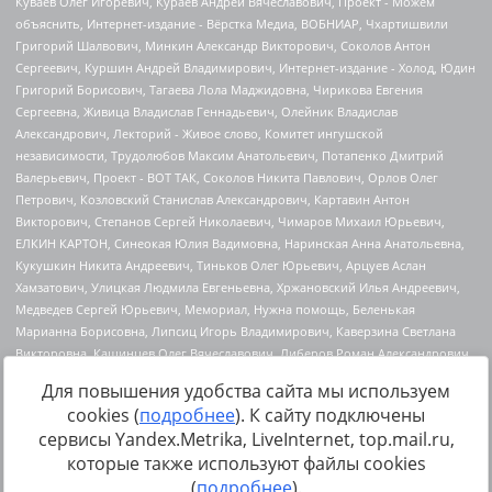
Для повышения удобства сайта мы используем
cookies (
подробнее
). К сайту подключены
сервисы Yandex.Metrika, LiveInternet, top.mail.ru,
Источник:
https://minjust.gov.ru/uploaded/files/reestr-
которые также используют файлы cookies
inostrannyih-agentov-22-03-2024.pdf
данные на
22.03.2024
(
подробнее
).