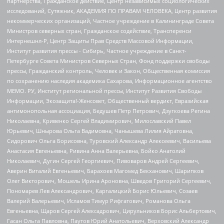
партнерства, Гражданское действие, Центр независимых социологических
исследований, Сутяжник, АКАДЕМИЯ ПО ПРАВАМ ЧЕЛОВЕКА, Центр развития
некоммерческих организаций, Частное учреждение в Калининграде Совета
Министров северных стран, Гражданское содействие, Трансперенси
Интернешнл-Р, Центр Защиты Прав Средств Массовой Информации,
Институт развития прессы - Сибирь, Частное учреждение в Санкт-
Петербурге Совета Министров Северных Стран, Фонд поддержки свободы
прессы, Гражданский контроль, Человек и Закон, Общественная комиссия
по сохранению наследия академика Сахарова, Информационное агентство
МЕМО. РУ, Институт региональной прессы, Институт Развития Свободы
Информации, Экозащита!-Женсовет, Общественный вердикт, Евразийская
антимонопольная ассоциация, Бедушев Петр Петрович, Дзугкоева Регина
Николаевна, Кривенко Сергей Владимирович, Милославский Павел
Юрьевич, Шнырова Ольга Вадимовна, Чанышева Лилия Айратовна,
Сидорович Ольга Борисовна, Туровский Александр Алексеевич, Васильева
Анастасия Евгеньевна, Ривина Анна Валерьевна, Бойко Анатолий
Николаевич, Дугин Сергей Георгиевич, Пивоваров Андрей Сергеевич,
Аверин Виталий Евгеньевич, Барахоев Магомед Бекханович, Шарипков
Олег Викторович, Мошель Ирина Ароновна, Шведов Григорий Сергеевич,
Пономарев Лев Александрович, Каргалицкий Борис Юльевич, Созаев
Валерий Валерьевич, Исламов Тимур Рифгатович, Романова Ольга
Евгеньевна, Щаров Сергей Алексадрович, Цирульников Борис Альбертович,
Гасан Ольга Павловна, Паутов Юрий Анатольевич, Верховский Александр