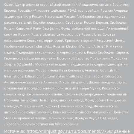
Совет, Центр анализа европейской политики, Академическая сеть Восточная
Европа, Российский комитет действия, РЭНД корпорейшн, Русская Америка
за демократию в России, Настоящая Россия, Глобальная сеть журналистов-
расследователей, Служба поддержки, Свободная Россия Берлин, Свободная
Россия Северный Рейн-Вестфалия, Фонд глобальной помощи, Антивоенный
комитет России, Russie-Libertes, La Asocicion de Rusos Libres, Союз за
возвращение Северных территорий, Крымскотатарский Ресурсный Центр,
Глобальный союз IndustriALL, Russian Election Monitor, Article 19, Мнение
медиа, Федерация анархического черного креста, Радио Свободная Европа,
Германское общество изучения Восточной Европы, Фонд имени Фридриха
Эберта, XZ gGmbH, Мобильная академия поддержки гендерной демократии
и миротворчества, Форум имени Льва Копелева, American Councils for
International Education, Cultural Vistas, Institute of International Education,
Антивоенное движение Антальи, Открытый диалог, Школа международных
отношений и государственной политики им Питера Мунка, Российско-
канадский демократический альянс, Школа международных отношений им
Нормана Патерсона, Центр Гражданских Свобод, Фонд Бориса Немцова за
Свободу, Фонд имени Фридриха Науманна за свободу, Феминистское
антивоенное сопротивление, Комитет независимости Ингушетии, Прометей,
Stop Occupation of Karelia, Вернись живым, Фридом Хаус, СОТА медиа,
Либерально-демократическая Лига Украины
Источник:
https://minjust.gov.ru/ru/documents/7756/
данные