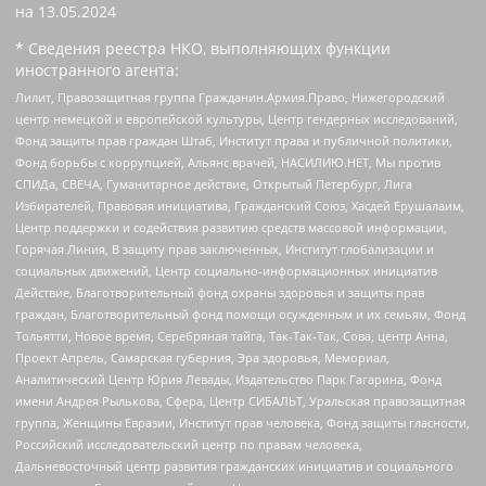
на
13.05.2024
* Сведения реестра НКО, выполняющих функции
иностранного агента:
Лилит, Правозащитная группа Гражданин.Армия.Право, Нижегородский
центр немецкой и европейской культуры, Центр гендерных исследований,
Фонд защиты прав граждан Штаб, Институт права и публичной политики,
Фонд борьбы с коррупцией, Альянс врачей, НАСИЛИЮ.НЕТ, Мы против
СПИДа, СВЕЧА, Гуманитарное действие, Открытый Петербург, Лига
Избирателей, Правовая инициатива, Гражданский Союз, Хасдей Ерушалаим,
Центр поддержки и содействия развитию средств массовой информации,
Горячая Линия, В защиту прав заключенных, Институт глобализации и
социальных движений, Центр социально-информационных инициатив
Действие, Благотворительный фонд охраны здоровья и защиты прав
граждан, Благотворительный фонд помощи осужденным и их семьям, Фонд
Тольятти, Новое время, Серебряная тайга, Так-Так-Так, Сова, центр Анна,
Проект Апрель, Самарская губерния, Эра здоровья, Мемориал,
Аналитический Центр Юрия Левады, Издательство Парк Гагарина, Фонд
имени Андрея Рылькова, Сфера, Центр СИБАЛЬТ, Уральская правозащитная
группа, Женщины Евразии, Институт прав человека, Фонд защиты гласности,
Российский исследовательский центр по правам человека,
Дальневосточный центр развития гражданских инициатив и социального