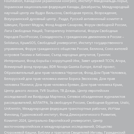
Foundation, Канадский украинский конгресс, Институт Макдональда-Лорье,
Украинская национальная федерация Канады, Декабристы, Международный
научный центр им Вудро Вильсона, Свободная пресса, Возрождение,
Всеукраинский духовный центр , Риддл, Русский антивоенный комитет в
Швеции, Проект Медуза, Фонд Андрея Сахарова, Форум свободной России,
Лига Свободных Наций, Transparеncy International, Форум Свободных
Народов ПостРоссии, Солидарность с гражданским движением в России –
Solidarus, КрымSOS, Свободный университет, Институт государственного
управления, Форум гражданского общества Россия, Беллона, Союз жителей
островов Тисима и Хабомаи, Съезд народных депутатов, Гринпис
Интернешнл, Фонд борьбы с коррупцией Инк, Завет церквей TCCN, Агора,
Всемирный фонд природы, BDR Novaja Gazeta-Europe, Алтай проект,
Образовательный дом прав человека Чернигов, Фонд Дом Прав Человека,
Белорусский дом прав человека имени Бориса Звозскова, Дом прав
человека Тбилиси, Дом прав человека Ереван, Дом прав человека Крым,
Центр дикого лосося, TVR Studios, ТВ Дождь, Центр европейских
исследований им Вилфрида Мартенса, Сетевое объединение журналистов
расследователей, АЛЛАТРА, За свободную Россию, Свободная Бурятия, Uralic,
UnKremlin, Международная федерация транспортных рабочих, ИстЧам
Финланд, Гудзоновский институт, Фонд Демократического Развития,
Комитет-2024, Центрально-Европейский университет, Центр
восточноевропейских и международных исследований, Общество
Сторожевой башни, Библии и трактатов Свидетелей Иеговы, Гражданский