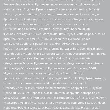
Родовая Держава Русь, Русское национальное единство, Древнерусской
Инглистической церкви Православных Староверов-Инглингов, Русский
общенациональный союз, Движение против нелегальной иммиграции,
Кровь и Честь, О свободе совести и о религиозных объединениях, Омская
организация общественного политического движения Русское
национальное единство, Северное Братство, Клуб Болельщиков
Футбольного Клуба Динамо, Файзрахманисты, Мусульманская религиозная
организация п. Боровский, Община Коренного Русского народа
Щелковского района, Правый сектор, УНА - УНСО, Украинская
повстанческая армия, Тризуб им. Степана Бандеры, Братство, Белый Крест,
Misanthropic division, Религиозное объединение последователей инглиизма,
Народная Социальная Инициатива, TulaSkins, Этнополитическое
объединение Русские, Русское национальное объединение Атака, Мечеть
Мирмамеда, Община Коренного Русского народа г. Астрахани, ВОЛЯ,
Меджлис крымскотатарского народа, Рубеж Севера, ТОЙС, О
противодействии экстремистской деятельности, РЕВТАТПОД, Артподготовка,
Штольц, В честь иконы Божией Матери Державная, Сектор 16,
Независимость, Фирма, Молодежная правозащитная группа МПГ, Курсом
Правды и Единения, Каракольская инициативная группа, Автоград Крю,
Союз Славянских Сил Руси, Алля-Аят, Благотворительный пансионат Ак Умут,
Русская республика Русь, Арестантское уголовное единство, Башкорт, Нация
и свобода, Нация и свобода, W.H.С., Фалунь Дафа, Иртыш Ultras, Русский