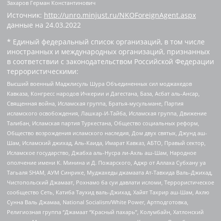
Захаров Герман Константинович
Источник:
http://unro.minjust.ru/NKOForeignAgent.aspx
данные на
24.03.2022
* Единый федеральный список организаций, в том числе
иностранных и международных организаций, признанных
в соответствии с законодательством Российской Федерации
террористическими:
Высший военный Маджлисуль Шура Объединенных сил моджахедов
Кавказа, Конгресс народов Ичкерии и Дагестана, База, Асбат аль-Ансар,
Священная война, Исламская группа, Братья-мусульмане, Партия
исламского освобождения, Лашкар-И-Тайба, Исламская группа, Движение
Талибан, Исламская партия Туркестана, Общество социальных реформ,
Общество возрождения исламского наследия, Дом двух святых, Джунд аш-
Шам, Исламский джихад, Аль-Каида, Имарат Кавказ, АБТО, Правый сектор,
Исламское государство, Джабха аль-Нусра ли-Ахль аш-Шам, Народное
ополчение имени К. Минина и Д. Пожарского, Аджр от Аллаха Субхану уа
Тагьаля SHAM, АУМ Синрике, Муджахеды джамаата Ат-Тавхида Валь-Джихад,
Чистопольский Джамаат, Рохнамо ба суи давлати исломи, Террористическое
сообщество Сеть, Катиба Таухид валь-Джихад, Хайят Тахрир аш-Шам, Ахлю
Сунна Валь Джамаа, National Socialism/White Power, Артподготовка,
Религиозная группа “Джамаат “Красный пахарь”, Колумбайн, Хатлонский