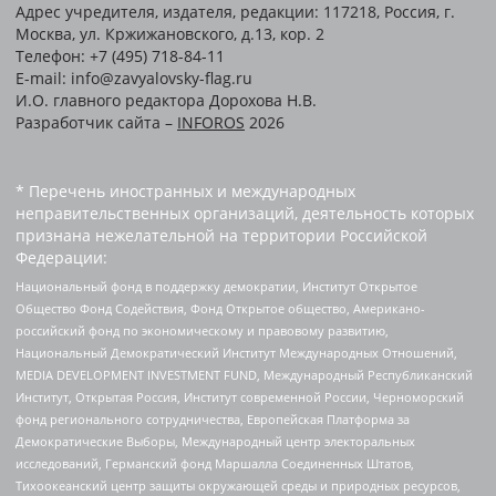
Адрес учредителя, издателя, редакции: 117218, Россия, г.
Москва, ул. Кржижановского, д.13, кор. 2
Телефон: +7 (495) 718-84-11
E-mail: info@zavyalovsky-flag.ru
И.О. главного редактора Дорохова Н.В.
Разработчик сайта –
INFOROS
2026
* Перечень иностранных и международных
неправительственных организаций, деятельность которых
признана нежелательной на территории Российской
Федерации:
Национальный фонд в поддержку демократии, Институт Открытое
Общество Фонд Содействия, Фонд Открытое общество, Американо-
российский фонд по экономическому и правовому развитию,
Национальный Демократический Институт Международных Отношений,
MEDIA DEVELOPMENT INVESTMENT FUND, Международный Республиканский
Институт, Открытая Россия, Институт современной России, Черноморский
фонд регионального сотрудничества, Европейская Платформа за
Демократические Выборы, Международный центр электоральных
исследований, Германский фонд Маршалла Соединенных Штатов,
Тихоокеанский центр защиты окружающей среды и природных ресурсов,