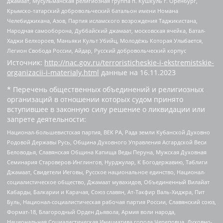
джамаат, Мусульманская религиозная группа п. Кушкуль г. Оренбург,
Крымско-татарский добровольческий батальон имени Номана
Челебиджихана, Азов, Партия исламского возрождения Таджикистана,
Народная самооборона, Дуббайский джамаат, московская ячейка, Батал-
Хаджи Белхороев, Маньяки Культ Убийц, Молодёжь Которая Улыбается,
Легион Свобода России, Айдар, Русский добровольческий корпус
Источник:
http://nac.gov.ru/terroristicheskie-i-ekstremistskie-
organizacii-i-materialy.html
данные на
16.11.2023
* Перечень общественных объединений и религиозных
организаций в отношении которых судом принято
вступившее в законную силу решение о ликвидации или
запрете деятельности:
Национал-большевистская партия, ВЕК РА, Рада земли Кубанской Духовно
Родовой Державы Русь, Община Духовного Управления Асгардской Веси
Беловодья, Славянская Община Капища Веды Перуна, Мужская Духовная
Семинария Староверов-Инглингов, Нурджулар, К Богодержавию, Таблиги
Джамаат, Свидетели Иеговы, Русское национальное единство, Национал-
социалистическое общество, Джамаат мувахидов, Объединенный Вилайат
Кабарды, Балкарии и Карачая, Союз славян, Ат-Такфир Валь-Хиджра, Пит
Буль, Национал-социалистическая рабочая партия России, Славянский союз,
Формат-18, Благородный Орден Дьявола, Армия воли народа,
Национальная Социалистическая Инициатива города Череповца, Духовно-