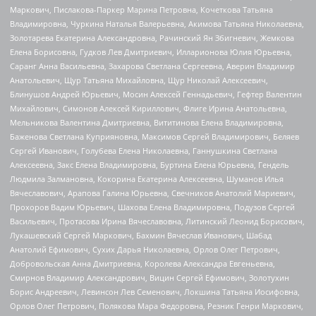
Маркович, Пислакова-Паркер Марина Петровна, Кочеткова Татьяна
Владимировна, Чуркина Наталья Валерьевна, Акимова Татьяна Николаевна,
Золотарева Екатерина Александровна, Рачинский Ян Збигневич, Жемкова
Елена Борисовна, Гудков Лев Дмитриевич, Илларионова Юлия Юрьевна,
Саранг Анна Васильевна, Захарова Светлана Сергеевна, Аверин Владимир
Анатольевич, Щур Татьяна Михайловна, Щур Николай Алексеевич,
Блинушов Андрей Юрьевич, Мосин Алексей Геннадьевич, Гефтер Валентин
Михайлович, Симонов Алексей Кириллович, Флиге Ирина Анатольевна,
Мельникова Валентина Дмитриевна, Вититинова Елена Владимировна,
Баженова Светлана Куприяновна, Максимов Сергей Владимирович, Беляев
Сергей Иванович, Голубева Елена Николаевна, Ганнушкина Светлана
Алексеевна, Закс Елена Владимировна, Буртина Елена Юрьевна, Гендель
Людмила Залмановна, Кокорина Екатерина Алексеевна, Шуманов Илья
Вячеславович, Арапова Галина Юрьевна, Свечников Анатолий Мариевич,
Прохоров Вадим Юрьевич, Шахова Елена Владимировна, Подузов Сергей
Васильевич, Протасова Ирина Вячеславовна, Литинский Леонид Борисович,
Лукашевский Сергей Маркович, Бахмин Вячеслав Иванович, Шабад
Анатолий Ефимович, Сухих Дарья Николаевна, Орлов Олег Петрович,
Добровольская Анна Дмитриевна, Королева Александра Евгеньевна,
Смирнов Владимир Александрович, Вицин Сергей Ефимович, Золотухин
Борис Андреевич, Левинсон Лев Семенович, Локшина Татьяна Иосифовна,
Орлов Олег Петрович, Полякова Мара Федоровна, Резник Генри Маркович,