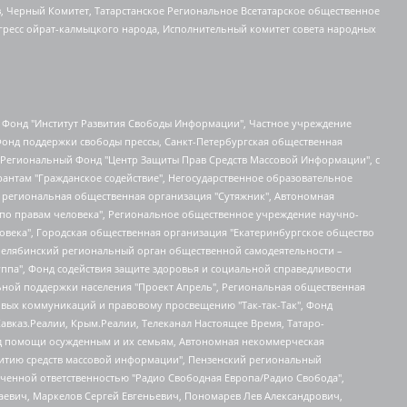
в, Черный Комитет, Татарстанское Региональное Всетатарское общественное
гресс ойрат-калмыцкого народа, Исполнительный комитет совета народных
евосточное общественное движение "Маяк", Санкт-Петербургская ЛГБТ-инициативная группа "Выход", Инициативная группа ЛГБТ+ "Реверс", Алексеев Андрей Викторович, Бекбулатова Таисия Львовна, Беляев Иван Михайлович, Владыкина Елена Сергеевна, Гельман Марат Александрович, Никульшина Вероника Юрьевна, Толоконникова Надежда Андреевна, Шендерович Виктор Анатольевич, Общество с ограниченной ответственностью "Данное сообщение", Общество с ограниченной ответственностью Издательский дом "Новая глава", Айнбиндер Александра Александровна, Московский комьюнити-центр для ЛГБТ+инициатив, Благотворительный фонд развития филантропии, Deutsche Welle (Германия, Kurt-Schumacher-Strasse 3, 53113 Bonn), Борзунова Мария Михайловна, Воробьев Виктор Викторович, Голубева Анна Львовна, Константинова Алла Михайловна, Малкова Ирина Владимировна, Мурадов Мурад Абдулгалимович, Осетинская Елизавета Николаевна, Понасенков Евгений Николаевич, Ганапольский Матвей Юрьевич, Киселев Евгений Алексеевич, Борухович Ирина Григорьевна, Дремин Иван Тимофеевич, Дубровский Дмитрий Викторович, Красноярская региональная общественная организация поддержки и развития альтернативных образовательных технологий и межкультурных коммуникаций "ИНТЕРРА", Маяковская Екатерина Алексеевна, Фейгин Марк Захарович, Филимонов Андрей Викторович, Дзугкоева Регина Николаевна, Доброхотов Роман Александрович, Дудь Юрий Александрович, Елкин Сергей Владимирович, Кругликов Кирилл Игоревич, Сабунаева Мария Леонидовна, Семенов Алексей Владимирович, Шаинян Карен Багратович, Шульман Екатерина Михайловна, Асафьев Артур Валерьевич, Вахштайн Виктор Семенович, Венедиктов Алексей Алексеевич, Лушникова Екатерина Евгеньевна, Волков Леонид Михайлович, Невзоров Александр Глебович, Пархоменко Сергей Борисович, Сироткин Ярослав Николаевич, Кара-Мурза Владимир Владимирович, Баранова Наталья Владимировна, Гозман Леонид Яковлевич, Кагарлицкий Борис Юльевич, Климарев Михаил Валерьевич, Милов Владимир Станиславович, Автономная некоммерческая организация Краснодарский центр современного искусства "Типография", Моргенштерн Алишер Тагирович, Соболь Любовь Эдуардовна, Общество с ограниченной ответственностью "ЛИЗА НОРМ", Каспаров Гарри Кимович, Ходорковский Михаил Борисович, Общество с ограниченной ответственностью "Апрельские тезисы", Данилович Ирина Брониславовна, Кашин Олег Владимирович, Петров Николай Владимирович, Пивоваров Алексей Владимирович, Соколов Михаил Владимирович, Цветкова Юлия Владимировна, Чичваркин Евгений Александрович, Комитет против пыток/Команда против пыток, Общество с ограниченной ответственностью "Первый научный", Общество с ограниченной ответственностью "Вертолет и ко", Белоцерковская Вероника Борисовна, Кац Максим Евгеньевич, Лазарева Татьяна Юрьевна, Шаведдинов Руслан Табризович, Яшин Илья Валерьевич, Общество с ограниченной ответственностью "Иноагент ААВ", Алешковский Дмитрий Петрович, Альбац Евгения Марковна, Быков Дмитрий Львович, Галямина Юлия Евгеньевна, Лойко Сергей Леонидович, Мартынов Кирилл Константинович, Медведев Сергей Александрович, Крашенинников Федор Геннадиевич, Гордеева Катерина Вл