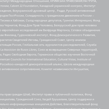
ий Институт Международных Отношений, КРИМСЬКА ПРАВОЗАХИСНА ГРУПА,
стонии, Calvert 22 Foundation, Канадский украинский конгресс, Институт
ждение, Всеукраинский духовный центр , Риддл, Русский антивоенный
ародов ПостРоссии, Солидарность с гражданским движением в России –
в Тисима и Хабомаи, Съезд народных депутатов, Гринпис Интернешнл, Фонд
ека Чернигов, Фонд Дом Прав Человека, Белорусский дом прав человека
нтр европейских исследований им Вилфрида Мартенса, Сетевое объединение
Чам Финланд, Гудзоновский институт, Фонд Демократического Развития,
актатов Свидетелей Иеговы, Гражданский Совет, Центр анализа
астоящая Россия, Глобальная сеть журналистов-расследователей, Служба
a Asocicion de Rusos Libres, Союз за возвращение Северных территорий,
еста, Радио Свободная Европа, Германское общество изучения Восточной
ouncils for International Education, Cultural Vistas, Institute of
, Российско-канадский демократический альянс, Школа международных
е антивоенное сопротивление, Комитет независимости Ингушетии,
ты прав граждан Штаб, Институт права и публичной политики, Фонд
инициатива, Гражданский Союз, Хасдей Ерушалаим, Центр поддержки и
социально-информационных инициатив Действие, Благотворительный фонд
Так, Сова, центр Анна, Проект Апрель, Самарская губерния, Эра здоровья,