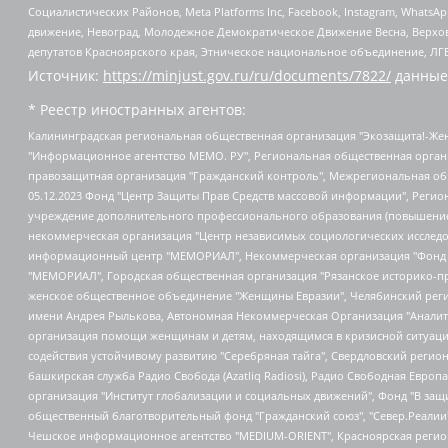
Социалистических Районов, Meta Platforms Inc, Facebook, Instagram, Wha
движение, Невоград, Молодежное Демократическое Движение Весна, Верхов
депутатов Красноярского края, Этническое национальное объединение, ЛГ
Источник:
https://minjust.gov.ru/ru/documents/7822/
данные
* Реестр иностранных агентов:
Калининградская региональная общественная организация "Экозащита!-Женсовет", Фонд содействия защите прав и свобод граждан "Общественный вердикт", Фонд "Институт Развития Свободы Информации", Частное учреждение "Информационное агентство МЕМО. РУ", Региональная общественная организация "Общественная комиссия по сохранению наследия академика Сахарова", Фонд поддержки свободы прессы, Санкт-Петербургская общественная правозащитная организация "Гражданский контроль", Межрегиональная общественная организация "Информационно-просветительский центр "Мемориал", Региональный Фонд "Центр Защиты Прав Средств Массовой Информации", с 05.12.2023 Фонд "Центр Защиты Прав Средств массовой информации", Региональная общественная благотворительная организация помощи беженцам и мигрантам "Гражданское содействие", Негосударственное образовательное учреждение дополнительного профессионального образования (повышение квалификации) специалистов "АКАДЕМИЯ ПО ПРАВАМ ЧЕЛОВЕКА", Свердловская региональная общественная организация "Сутяжник", Автономная некоммерческая организация "Центр независимых социологических исследований", Союз общественных объединений "Российский исследовательский центр по правам человека", Региональное общественное учреждение научно-информационный центр "МЕМОРИАЛ", Некоммерческая организация "Фонд защиты гласности", Автономная некоммерческая организация "Институт прав человека", Городская общественная организация "Екатеринбургское общество "МЕМОРИАЛ", Городская общественная организация "Рязанское историко-просветительское и правозащитное общество "Мемориал" (Рязанский Мемориал), Челябинский региональный орган общественной самодеятельности – женское общественное объединение "Женщины Евразии", Челябинский региональный орган общественной самодеятельности "Уральская правозащитная группа", Фонд содействия защите здоровья и социальной справедливости имени Андрея Рылькова, Автономная Некоммерческая Организация "Аналитический Центр Юрия Левады", Автономная некоммерческая организация социальной поддержки населения "Проект Апрель", Региональная общественная организация помощи женщинам и детям, находящимся в кризисной ситуации "Информационно-методический центр "Анна", Фонд содействия развитию массовых коммуникаций и правовому просвещению "Так-так-Так", Фонд содействия устойчивому развитию "Серебряная тайга", Свердловский региональный общественный фонд социальных проектов "Новое время", "Idel.Реалии", Кавказ.Реалии, Крым.Реалии, Телеканал Настоящее Время, Татаро-башкирская служба Радио Свобода (Azatliq Radiosi), Радио Свободная Европа/Радио Свобода (PCE/PC), "Сибирь.Реалии", "Фактограф", Благотворительный фонд помощи осужденным и их семьям, Автономная некоммерческая организация "Институт глобализации и социальных движений", Фонд "В защиту прав заключенных", Частное учреждение "Центр поддержки и содействия развитию средств массовой информации", Пензенский региональный общественный благотворительный фонд "Гражданский союз", "Север.Реалии", Некоммерческая организация Фонд "Правовая инициатива", Общество с ограниченной ответственностью "Радио Свободная Европа/Радио Свобода", Чешское информационное агентство "MEDIUM-ORIENT", Красноярская региональная общественная организация "Мы против СПИДа", Камалягин Денис Николаевич, Маркелов Сергей Евгеньевич, Пономарев Лев Александрович, Савицкая Людмила Алексеевна, Автоно