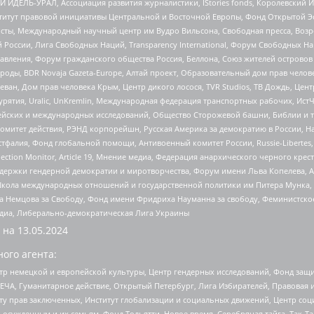
 ИДЕЛЬ-УРАЛ, Ассоциация развития журналистики, IStories fonds, Королевск
r, Институт правовой инициативы Центральной и Восточной Европы, Фонд Открытой Э
ты, Международный научный центр им Вудро Вильсона, Свободная пресса, Возро
России, Лига Свободных Наций, Transparеncy International, Форум Свободных Н
правления, Форум гражданского общества Россия, Беллона, Союз жителей острово
роды, BDR Novaja Gazeta-Europe, Алтай проект, Образовательный дом прав челов
еван, Дом прав человека Крым, Центр дикого лосося, TVR Studios, ТВ Дождь, Це
урятия, Uralic, UnKremlin, Международная федерация транспортных рабочих, Ист
ейских и международных исследований, Общество Сторожевой башни, Библии и тр
омитет действия, РЭНД корпорейшн, Русская Америка за демократию в России, Н
фалия, Фонд глобальной помощи, Антивоенный комитет России, Russie-Libertes, L
lection Monitor, Article 19, Мнение медиа, Федерация анархического черного кр
и гендерной демократии и миротворчества, Форум имени Льва Копелева, American C
г, Школа международных отношений и государственной политики им Питера Мунка
 Немцова за Свободу, Фонд имени Фридриха Науманна за свободу, Феминистско
медиа, Либерально-демократическая Лига Украины
 на
13.05.2024
ого агента:
р немецкой и европейской культуры, Центр гендерных исследований, Фонд защи
ЧА, Гуманитарное действие, Открытый Петербург, Лига Избирателей, Правовая 
иту прав заключенных, Институт глобализации и социальных движений, Центр 
ужденным и их семьям, Фонд Тольятти, Новое время, Серебряная тайга, Так-Так-