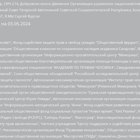
tsApp, СИЧ-С14, Добровольческое Движение Организации украинских националисто
ный Совет Татарской Автономной Советской Социалистической Республики, Кон
БТ, Я.МЫ Сергей Фургал
 на
03.05.2024
мная некоммерческая организация "Центр по работе с проблемой насилия "НАСИЛИЮ.НЕТ", Межрегиональный профессиональный союз работников здравоохранения "Альянс врачей", Юридическое лицо, зарегистрированное в Латвийской Республике, SIA "Medusa Project" (регистрационный номер 40103797863, дата регистрации 10.06.2014), Некоммерческая организация "Фонд по борьбе с коррупцией", Автономная некоммерческая организация "Институт права и публичной политики", Баданин Роман Сергеевич, Гликин Максим Александрович, Железнова Мария Михайловна, Лукьянова Юлия Сергеевна, Маетная Елизавета Витальевна, Маняхин Петр Борисович, Чуракова Ольга Владимировна, Ярош Юлия Петровна, Юридическое лицо "The Insider SIA", зарегистрированное в Риге, Латвийская Республика (дата регистрации 26.06.2015), являющееся администратором доменного имени интернет-издания "The Insider SIA", https://theins.ru, Постернак Алексей Евгеньевич, Рубин Михаил Аркадьевич, Анин Роман Александрович, Юридическое лицо Istories fonds, зарегистрированное в Латвийской Республике (регистрационный номер 50008295751, дата регистрации 24.02.2020), Великовский Дмитрий Александрович, Долинина Ирина Николаевна, Мароховская Алеся Алексеевна, Шлейнов Роман Юрьевич, Шмагун Олеся Валентиновна, Общество с ограниченной ответственностью "Альтаир 2021", Общество с ограниченной ответственностью "Вега 2021", Общество с ограниченной ответственностью "Главный редактор 2021", Общество с ограниченной ответственностью "Ромашки монолит", Важенков Артем Валерьевич, Ивановская областная общественная организация "Центр гендерных исследований", Гурман Юрий Альбертович, Медиапроект "ОВД-Инфо", Егоров Владимир Владимирович, Жилинский Владимир Александрович, Общество с ограниченной ответственностью "ЗП", Иванова София Юрьевна, Карезина Инна Павловна, Кильтау Екатерина Викторовна, Петров Алексей Викторович, Пискунов Сергей Евгеньевич, Смирнов Сергей Сергеевич, Тихонов Михаил Сергеевич, Общество с ограниченной ответственностью "ЖУРНАЛИСТ-ИНОСТРАННЫЙ АГЕНТ", Арапова Галина Юрьевна, Вольтская Татьяна Анатольевна, Американская компания "Mason G.E.S. Anonymous Foundation" (США), являющаяся владельцем интернет-издания https://mnews.world/, Компания "Stichting Bellingcat", зарегистрированная в Нидерландах (дата регистрации 11.07.2018), Захаров Андрей Вячеславович, Клепиковская Екатерина Дмитриевна, Общество с ограниченной ответственностью "МЕМО", Перл Роман Александрович, Симонов Евгений Алексеевич, Соловьева Елена Анатольевна, Сотников Даниил Владимирович, Сурначева Елизавета Дмитриевна, Автономная некоммерческая организация по защите прав человека и информированию населения "Якутия – Наше Мнение", Общество с ограниченной ответственностью "Москоу диджитал медиа", с 26.01.2023 Общество с ограниченной ответственностью "Чайка Белые сады", Ветошкина Валерия Валерьевна, Заговора Максим Александрович, Межрегиональное общественное движение "Российская ЛГБТ - сеть", Оленичев Максим Владимирович, Павлов Иван Юрьевич, Скворцова Елена Сергеевна, Общество с ограниченной ответственностью "Как бы инагент", Кочетков Игорь Викторович, Общество с ограниченной ответственностью "Честные выборы", Еланчик Олег Александрович, Общество с ограниченной ответственностью "Нобелевский призыв", Гималова Регина Эмилевна, Григорьев Андрей Валерьевич, Григорьева Алина Александровна, Ассоциация по содействию защите прав призывников, альтернативнослужащих и военнослужащих "Правозащитная группа "Гражданин.Армия.Право", Хисамова Регина Фаритовна, Автономная некоммерческая организация по реализации социально-правовых программ "Лилит", Дальн