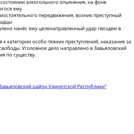
 состоянии алкогольного опьянения, на фоне
егося ему
амостоятельного передвижения, возник преступный
чадцы
шлено нанёс ему целенаправленный удар гвоздем в
я к категории особо тяжких преступлений, наказание за
свободы. Уголовное дело направлено в Завьяловский
я по существу.
авьяловский район Удмуртской Республики"