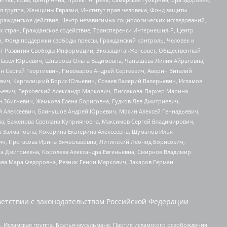
я группа, Женщины Евразии, Институт прав человека, Фонд защиты
Гражданское действие, Центр независимых социологических исследований,
стран, Гражданское содействие, Трансперенси Интернешнл-Р, Центр
н, Фонд поддержки свободы прессы, Гражданский контроль, Человек и
тут Развития Свободы Информации, Экозащита!-Женсовет, Общественный
й Павел Юрьевич, Шнырова Ольга Вадимовна, Чанышева Лилия Айратовна,
ин Сергей Георгиевич, Пивоваров Андрей Сергеевич, Аверин Виталий
вич, Каргалицкий Борис Юльевич, Созаев Валерий Валерьевич, Исламов
льевич, Верховский Александр Маркович, Пислакова-Паркер Марина
н Збигневич, Жемкова Елена Борисовна, Гудков Лев Дмитриевич,
й Алексеевич, Блинушов Андрей Юрьевич, Мосин Алексей Геннадьевич,
а, Баженова Светлана Куприяновна, Максимов Сергей Владимирович,
а Залмановна, Кокорина Екатерина Алексеевна, Шуманов Илья
ч, Протасова Ирина Вячеславовна, Литинский Леонид Борисович,
а Дмитриевна, Королева Александра Евгеньевна, Смирнов Владимир
ова Мара Федоровна, Резник Генри Маркович, Захаров Герман
етствии с законодательством Российской Федерации
 Исламская группа, Братья-мусульмане, Партия исламского освобождения,