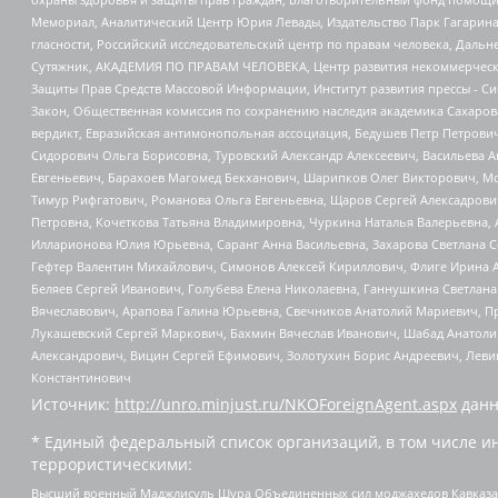
Мемориал, Аналитический Центр Юрия Левады, Издательство Парк Гагарина
гласности, Российский исследовательский центр по правам человека, Даль
Сутяжник, АКАДЕМИЯ ПО ПРАВАМ ЧЕЛОВЕКА, Центр развития некоммерческих
Защиты Прав Средств Массовой Информации, Институт развития прессы - Си
Закон, Общественная комиссия по сохранению наследия академика Сахаров
вердикт, Евразийская антимонопольная ассоциация, Бедушев Петр Петрови
Сидорович Ольга Борисовна, Туровский Александр Алексеевич, Васильева А
Евгеньевич, Барахоев Магомед Бекханович, Шарипков Олег Викторович, М
Тимур Рифгатович, Романова Ольга Евгеньевна, Щаров Сергей Алексадрови
Петровна, Кочеткова Татьяна Владимировна, Чуркина Наталья Валерьевна, 
Илларионова Юлия Юрьевна, Саранг Анна Васильевна, Захарова Светлана 
Гефтер Валентин Михайлович, Симонов Алексей Кириллович, Флиге Ирина 
Беляев Сергей Иванович, Голубева Елена Николаевна, Ганнушкина Светлана
Вячеславович, Арапова Галина Юрьевна, Свечников Анатолий Мариевич, П
Лукашевский Сергей Маркович, Бахмин Вячеслав Иванович, Шабад Анатоли
Александрович, Вицин Сергей Ефимович, Золотухин Борис Андреевич, Леви
Константинович
Источник:
http://unro.minjust.ru/NKOForeignAgent.aspx
данн
* Единый федеральный список организаций, в том числе и
террористическими:
Высший военный Маджлисуль Шура Объединенных сил моджахедов Кавказа, Ко