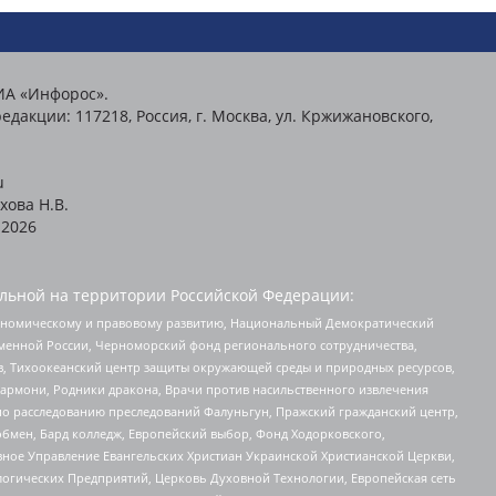
ИА «Инфорос».
едакции: 117218, Россия, г. Москва, ул. Кржижановского,
u
хова Н.В.
2026
льной на территории Российской Федерации:
кономическому и правовому развитию, Национальный Демократический
менной России, Черноморский фонд регионального сотрудничества,
, Тихоокеанский центр защиты окружающей среды и природных ресурсов,
 Хармони, Родники дракона, Врачи против насильственного извлечения
по расследованию преследований Фалуньгун, Пражский гражданский центр,
бмен, Бард колледж, Европейский выбор, Фонд Ходорковского,
ное Управление Евангельских Христиан Украинской Христианской Церкви,
огических Предприятий, Церковь Духовной Технологии, Европейская сеть