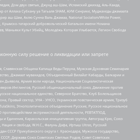
едия, Дом двух святых, Джунд аш-Шам, Исламский джихад, Аль-Каида,
жр от Аллаха Субхану уа Тагьаля SHAM, АУМ Синрике, Муджахеды джамаата
рир аш-Шам, Ахлю Сунна Валь Джамаа, National Socialism/White Power,
рг, Крымско-татарский добровольческий батальон имени Номана
оев, Маньяки Культ Убийц, Молодёжь Которая Улыбается, Легион Свобода
аконную силу решение о ликвидации или запрете
ья, Славянская Община Капища Веды Перуна, Мужская Духовная Семинария
щество, Джамаат мувахидов, Объединенный Вилайат Кабарды, Балкарии и
ден Дьявола, Армия воли народа, Национальная Социалистическая
роверов-Инглингов, Русский общенациональный союз, Движение против
усское национальное единство, Северное Братство, Клуб Болельщиков
а, Правый сектор, УНА - УНСО, Украинская повстанческая армия, Тризуб
 TulaSkins, Этнополитическое объединение Русские, Русское национальное
О противодействии экстремистской деятельности, РЕВТАТПОД,
ы и Единения, Каракольская инициативная группа, Автоград Крю, Союз
 Нация и свобода, W.H.С., Фалунь Дафа, Иртыш Ultras, Русский
ан СССР Прикубанского округа г. Краснодара, Мужское государство,
СССР, Держава Союз Советских Светлых Родов, Совет Советских