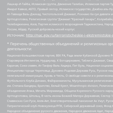
Лашкар-И-Тайба, Исламская группа, Движение Талибан, Исламская партия Т
Имарат Кавказ, АБТО, Правый сектор, Исламское государство, Джабха аль-
Ат-Тавхида Валь-Джихад, Чистопольский Джамаат, Рохнамо ба суи давлати и
Артподготовка, Религиозная группа “Джамаат “Красный пахарь”, Колумбайн
Челебиджихана, Азов, Партия исламского возрождения Таджикистана, Народ
России, Айдар, Русский добровольческий корпус
Источник:
http://nac.gov.ru/terroristicheskie-i-ekstremistskie-
* Перечень общественных объединений и религиозных орг
деятельности:
Национал-большевистская партия, ВЕК РА, Рада земли Кубанской Духовно
Староверов-Инглингов, Нурджулар, К Богодержавию, Таблиги Джамаат, Сви
Карачая, Союз славян, Ат-Такфир Валь-Хиджра, Пит Буль, Национал-социал
Инициатива города Череповца, Духовно-Родовая Держава Русь, Русское н
нелегальной иммиграции, Кровь и Честь, О свободе совести и о религиоз
Футбольного Клуба Динамо, Файзрахманисты, Мусульманская религиозная о
им. Степана Бандеры, Братство, Белый Крест, Misanthropic division, Рели
объединение Атака, Мечеть Мирмамеда, Община Коренного Русского народа
Артподготовка, Штольц, В честь иконы Божией Матери Державная, Сектор 1
Славянских Сил Руси, Алля-Аят, Благотворительный пансионат Ак Умут, Русск
Патриотический клуб-Новокузнецк/РПК, Сибирский державный союз, Фонд б
Народное объединение русского движения, Народное движение Адат, Народ