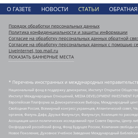
О ГАЗЕТЕ
НОВОСТИ
СТАТЬИ
ОБРАТНАЯ
Порядок обработки персональных данных
Политика конфиденциальности и защиты информации
Согласие на обработку персональных данных обратной свя
Согласие на обработку персональных данных с помощью се
LiveInternet, top.mail.ru
ПОКАЗАТЬ БАННЕРНЫЕ МЕСТА
* Перечень иностранных и международных неправительств
Национальный фонд в поддержку демократии, Институт Открытое Общество
Институт Международных Отношений, MEDIA DEVELOPMENT INVESTMENT FUND,
Европейская Платформа за Демократические Выборы, Международный цент
Свободная Россия, Всемирный конгресс украинцев, Атлантический совет, Ч
органов, Фалунь Дафа, Друзья Фалуньгун, Фалуньгун, Коалиция по рассле
Ассоциация школ политических исследований при Совете Европы, Центр ли
Оксфордский российский фонд, Фонд Будущее России, Компания свободы ин
Новое Поколение, Духовное Учебное Заведение Международный Библейский