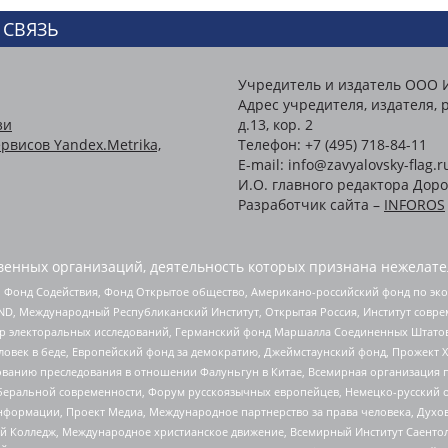
 СВЯЗЬ
Учредитель и издатель ООО 
Адрес учредителя, издателя, р
зи
д.13, кор. 2
рвисов Yandex.Metrika,
Телефон: +7 (495) 718-84-11
E-mail: info@zavyalovsky-flag.r
И.О. главного редактора Доро
Разработчик сайта –
INFOROS
енных организаций, деятельность которых признана нежелате
 Фонд Содействия, Фонд Открытое общество, Американо-российский фонд по э
 Международный Республиканский Институт, Открытая Россия, Институт совре
р электоральных исследований, Германский фонд Маршалла Соединенных Штатов
еловек в беде, Европейский фонд за демократию, Джеймстаунский фонд, Прожект
дованию преследования в отношении Фалуньгун в Китае, Всемирная организация 
беральной современности, Форум русскоязычных европейцев, Немецко-русский о
формации, Проект Медиа, Международное партнерство за права человека, Духов
 Колледж, Международное христианское движение, Всемирный Институт Саентол