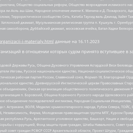
уркестана, Общество социальных реформ, Общество возрождения исламского насл
Нусра ли-Ахль аш-Шам, Народное ополчение имени К. Минина и Д. Пожарского, Ад
сломи, Террористическое сообщество Сеть, Катиба Таухид валь-Джихад, Хайят Тах
, Хатлонский джамаат, Мусульманская религиозная группа п. Кушкуль г. Оренбу
ная самооборона, Дуббайский джамаат, московская ячейка, Батал-Хаджи Белхор
organizacii-i-materialy.html
данные на
16.11.2023
анизаций в отношении которых судом принято вступившее в з
 Родовой Державы Русь, Община Духовного Управления Асгардской Веси Беловод
детели Иеговы, Русское национальное единство, Национал-социалистическое об
истическая рабочая партия России, Славянский союз, Формат-18, Благородный Ор
ациональное единство, Древнерусской Инглистической церкви Православных Ста
ных объединениях, Омская организация общественного политического движения Р
рганизация п. Боровский, Община Коренного Русского народа Щелковского район
гиозное объединение последователей инглиизма, Народная Социальная Инициатива,
 г. Астрахани, ВОЛЯ, Меджлис крымскотатарского народа, Рубеж Севера, ТОЙС, 
6, Независимость, Фирма, Молодежная правозащитная группа МПГ, Курсом Правд
ая республика Русь, Арестантское уголовное единство, Башкорт, Нация и свобода,
орьбы с коррупцией, Фонд защиты прав граждан, Штабы Навального, Совет гражд
ный совет граждан РСФСР СССР Архангельской области, Проект Штурм, Граждане 