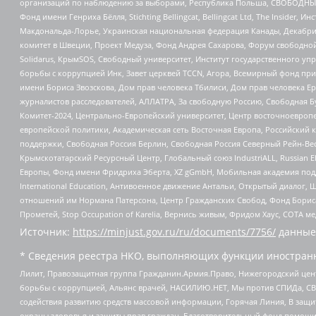
организаций по наблюдению за выборами, Республика Польша, СВОБОДНЫЙ
Фонд имени Генриха Бёлля, Stichting Bellingcat, Bellingcat Ltd, The Inside
Макдональда-Лорье, Украинская национальная федерация Канады, Декабрис
комитет в Швеции, Проект Медуза, Фонд Андрея Сахарова, Форум свободной 
Solidarus, КрымSOS, Свободный университет, Институт государственного у
борьбы с коррупцией Инк, Завет церквей TCCN, Агора, Всемирный фонд при
имени Бориса Звозскова, Дом прав человека Тбилиси, Дом прав человека Ер
журналистов расследователей, АЛЛАТРА, За свободную Россию, Свободная Б
Комитет-2024, Центрально-Европейский университет, Центр восточноевроп
европейской политики, Академическая сеть Восточная Европа, Российский к
поддержки, Свободная Россия Берлин, Свободная Россия Северный Рейн-Вест
Крымскотатарский Ресурсный Центр, Глобальный союз IndustriALL, Russian E
Европы, Фонд имени Фридриха Эберта, XZ gGmbH, Мобильная академия поддержк
International Education, Антивоенное движение Антальи, Открытый диало
отношений им Нормана Патерсона, Центр Гражданских Свобод, Фонд Бориса
Прометей, Stop Occupation of Karelia, Вернись живым, Фридом Хаус, СОТА 
Источник:
https://minjust.gov.ru/ru/documents/7756/
данные
* Сведения реестра НКО, выполняющих функции иностранн
Лилит, Правозащитная группа Гражданин.Армия.Право, Нижегородский цент
борьбы с коррупцией, Альянс врачей, НАСИЛИЮ.НЕТ, Мы против СПИДа, СВЕ
содействия развитию средств массовой информации, Горячая Линия, В защ
охраны здоровья и защиты прав граждан, Благотворительный фонд помощи ос