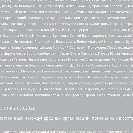
, Фонд имени Андрея Рылькова, Сфера, Центр СИБАЛЬТ, Уральская правозащитна
невосточный центр развития гражданских инициатив и социального партнерства, 
 организаций, Частное учреждение в Калининграде Совета Министров северных 
бирь, Частное учреждение в Санкт-Петербурге Совета Министров Северных Стра
а, Информационное агентство МЕМО. РУ, Институт региональной прессы, Инсти
ч, Дзугкоева Регина Николаевна, Кривенко Сергей Владимирович, Милославски
настасия Евгеньевна, Ривина Анна Валерьевна, Бойко Анатолий Николаевич, Дуг
ошель Ирина Ароновна, Шведов Григорий Сергеевич, Пономарев Лев Александро
ч, Цирульников Борис Альбертович, Гасан Ольга Павловна, Паутов Юрий Анато
Акимова Татьяна Николаевна, Золотарева Екатерина Александровна, Рачинский Я
Сергеевна, Аверин Владимир Анатольевич, Щур Татьяна Михайловна, Щур Никола
Анатольевна, Мельникова Валентина Дмитриевна, Вититинова Елена Владимировн
 Алексеевна, Закс Елена Владимировна, Буртина Елена Юрьевна, Гендель Людмил
рохоров Вадим Юрьевич, Шахова Елена Владимировна, Подузов Сергей Васильеви
й Ефимович, Сухих Дарья Николаевна, Орлов Олег Петрович, Добровольская Анн
нсон Лев Семенович, Локшина Татьяна Иосифовна, Орлов Олег Петрович, Поляк
ые на
24.03.2022
ностранных и международных организаций, признанных в соотв
нгресс народов Ичкерии и Дагестана, База, Асбат аль-Ансар, Священная война,