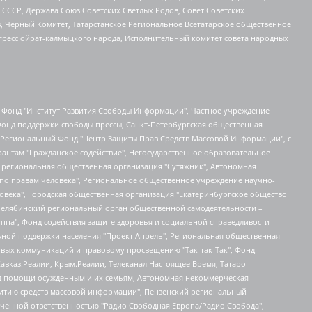
СССР, Держава Союз Советских Светлых Родов, Совет Советских
в, Черный Комитет, Татарстанское Региональное Всетатарское общественное
гресс ойрат-калмыцкого народа, Исполнительный комитет совета народных
евосточное общественное движение "Маяк", Санкт-Петербургская ЛГБТ-инициативная группа "Выход", Инициативная группа ЛГБТ+ "Реверс", Алексеев Андрей Викторович, Бекбулатова Таисия Львовна, Беляев Иван Михайлович, Владыкина Елена Сергеевна, Гельман Марат Александрович, Никульшина Вероника Юрьевна, Толоконникова Надежда Андреевна, Шендерович Виктор Анатольевич, Общество с ограниченной ответственностью "Данное сообщение", Общество с ограниченной ответственностью Издательский дом "Новая глава", Айнбиндер Александра Александровна, Московский комьюнити-центр для ЛГБТ+инициатив, Благотворительный фонд развития филантропии, Deutsche Welle (Германия, Kurt-Schumacher-Strasse 3, 53113 Bonn), Борзунова Мария Михайловна, Воробьев Виктор Викторович, Голубева Анна Львовна, Константинова Алла Михайловна, Малкова Ирина Владимировна, Мурадов Мурад Абдулгалимович, Осетинская Елизавета Николаевна, Понасенков Евгений Николаевич, Ганапольский Матвей Юрьевич, Киселев Евгений Алексеевич, Борухович Ирина Григорьевна, Дремин Иван Тимофеевич, Дубровский Дмитрий Викторович, Красноярская региональная общественная организация поддержки и развития альтернативных образовательных технологий и межкультурных коммуникаций "ИНТЕРРА", Маяковская Екатерина Алексеевна, Фейгин Марк Захарович, Филимонов Андрей Викторович, Дзугкоева Регина Николаевна, Доброхотов Роман Александрович, Дудь Юрий Александрович, Елкин Сергей Владимирович, Кругликов Кирилл Игоревич, Сабунаева Мария Леонидовна, Семенов Алексей Владимирович, Шаинян Карен Багратович, Шульман Екатерина Михайловна, Асафьев Артур Валерьевич, Вахштайн Виктор Семенович, Венедиктов Алексей Алексеевич, Лушникова Екатерина Евгеньевна, Волков Леонид Михайлович, Невзоров Александр Глебович, Пархоменко Сергей Борисович, Сироткин Ярослав Николаевич, Кара-Мурза Владимир Владимирович, Баранова Наталья Владимировна, Гозман Леонид Яковлевич, Кагарлицкий Борис Юльевич, Климарев Михаил Валерьевич, Милов Владимир Станиславович, Автономная некоммерческая организация Краснодарский центр современного искусства "Типография", Моргенштерн Алишер Тагирович, Соболь Любовь Эдуардовна, Общество с ограниченной ответственностью "ЛИЗА НОРМ", Каспаров Гарри Кимович, Ходорковский Михаил Борисович, Общество с ограниченной ответственностью "Апрельские тезисы", Данилович Ирина Брониславовна, Кашин Олег Владимирович, Петров Николай Владимирович, Пивоваров Алексей Владимирович, Соколов Михаил Владимирович, Цветкова Юлия Владимировна, Чичваркин Евгений Александрович, Комитет против пыток/Команда против пыток, Общество с ограниченной ответственностью "Первый научный", Общество с ограниченной ответственностью "Вертолет и ко", Белоцерковская Вероника Борисовна, Кац Максим Евгеньевич, Лазарева Татьяна Юрьевна, Шаведдинов Руслан Табризович, Яшин Илья Валерьевич, Общество с ограниченной ответственностью "Иноагент ААВ", Алешковский Дмитрий Петрович, Альбац Евгения Марковна, Быков Дмитрий Львович, Галямина Юлия Евгеньевна, Лойко Сергей Леонидович, Мартынов Кирилл Константинович, Медведев Сергей Александрович, Крашенинников Федор Геннадиевич, Гордеева Катерина Вл