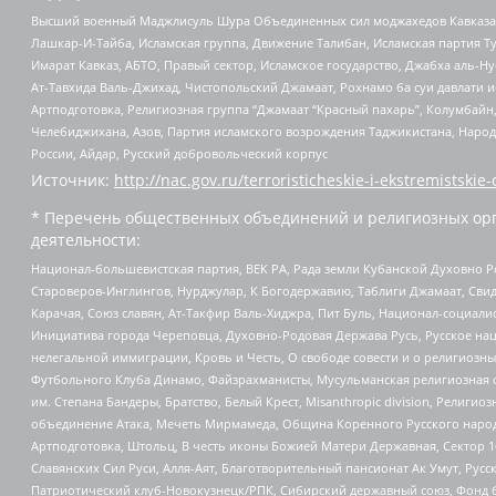
Высший военный Маджлисуль Шура Объединенных сил моджахедов Кавказа, Ко
Лашкар-И-Тайба, Исламская группа, Движение Талибан, Исламская партия Т
Имарат Кавказ, АБТО, Правый сектор, Исламское государство, Джабха аль-
Ат-Тавхида Валь-Джихад, Чистопольский Джамаат, Рохнамо ба суи давлати и
Артподготовка, Религиозная группа “Джамаат “Красный пахарь”, Колумбайн
Челебиджихана, Азов, Партия исламского возрождения Таджикистана, Народ
России, Айдар, Русский добровольческий корпус
Источник:
http://nac.gov.ru/terroristicheskie-i-ekstremistskie-
* Перечень общественных объединений и религиозных орг
деятельности:
Национал-большевистская партия, ВЕК РА, Рада земли Кубанской Духовно
Староверов-Инглингов, Нурджулар, К Богодержавию, Таблиги Джамаат, Сви
Карачая, Союз славян, Ат-Такфир Валь-Хиджра, Пит Буль, Национал-социал
Инициатива города Череповца, Духовно-Родовая Держава Русь, Русское н
нелегальной иммиграции, Кровь и Честь, О свободе совести и о религиоз
Футбольного Клуба Динамо, Файзрахманисты, Мусульманская религиозная о
им. Степана Бандеры, Братство, Белый Крест, Misanthropic division, Рели
объединение Атака, Мечеть Мирмамеда, Община Коренного Русского народа
Артподготовка, Штольц, В честь иконы Божией Матери Державная, Сектор 1
Славянских Сил Руси, Алля-Аят, Благотворительный пансионат Ак Умут, Русск
Патриотический клуб-Новокузнецк/РПК, Сибирский державный союз, Фонд б