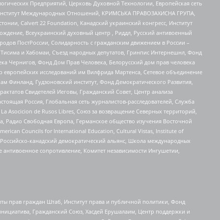
огических Предприятий, Церковь Духовной Технологии, Европейская сеть
ий Институт Международных Отношений, КРИМСЬКА ПРАВОЗАХИСНА ГРУПА,
стонии, Calvert 22 Foundation, Канадский украинский конгресс, Институт
ждение, Всеукраинский духовный центр , Риддл, Русский антивоенный
ародов ПостРоссии, Солидарность с гражданским движением в России –
в Тисима и Хабомаи, Съезд народных депутатов, Гринпис Интернешнл, Фонд
ека Чернигов, Фонд Дом Прав Человека, Белорусский дом прав человека
нтр европейских исследований им Вилфрида Мартенса, Сетевое объединение
Чам Финланд, Гудзоновский институт, Фонд Демократического Развития,
актатов Свидетелей Иеговы, Гражданский Совет, Центр анализа
астоящая Россия, Глобальная сеть журналистов-расследователей, Служба
a Asocicion de Rusos Libres, Союз за возвращение Северных территорий,
еста, Радио Свободная Европа, Германское общество изучения Восточной
ouncils for International Education, Cultural Vistas, Institute of
, Российско-канадский демократический альянс, Школа международных
е антивоенное сопротивление, Комитет независимости Ингушетии,
ты прав граждан Штаб, Институт права и публичной политики, Фонд
инициатива, Гражданский Союз, Хасдей Ерушалаим, Центр поддержки и