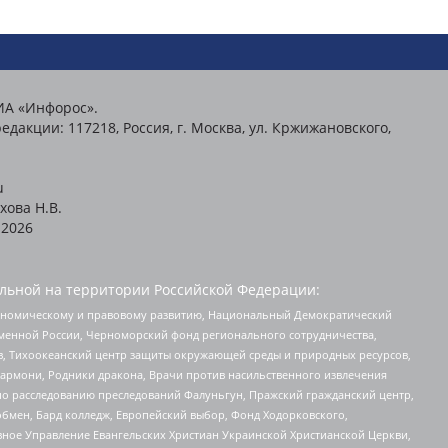
ИА «Инфорос».
едакции: 117218, Россия, г. Москва, ул. Кржижановского,
u
хова Н.В.
2026
льной на территории Российской Федерации:
кономическому и правовому развитию, Национальный Демократический
менной России, Черноморский фонд регионального сотрудничества,
, Тихоокеанский центр защиты окружающей среды и природных ресурсов,
 Хармони, Родники дракона, Врачи против насильственного извлечения
по расследованию преследований Фалуньгун, Пражский гражданский центр,
бмен, Бард колледж, Европейский выбор, Фонд Ходорковского,
ное Управление Евангельских Христиан Украинской Христианской Церкви,