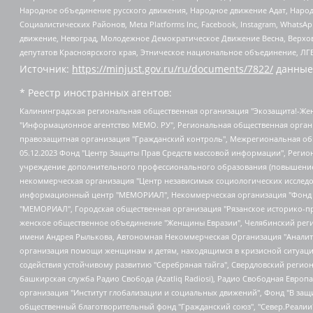
Народное объединение русского движения, Народное движение Адат, Народ
Социалистических Районов, Meta Platforms Inc, Facebook, Instagram, Wha
движение, Невоград, Молодежное Демократическое Движение Весна, Верхов
депутатов Красноярского края, Этническое национальное объединение, ЛГ
Источник:
https://minjust.gov.ru/ru/documents/7822/
данные
* Реестр иностранных агентов:
Калининградская региональная общественная организация "Экозащита!-Женсовет", Фонд содействия защите прав и свобод граждан "Общественный вердикт", Фонд "Институт Развития Свободы Информации", Частное учреждение "Информационное агентство МЕМО. РУ", Региональная общественная организация "Общественная комиссия по сохранению наследия академика Сахарова", Фонд поддержки свободы прессы, Санкт-Петербургская общественная правозащитная организация "Гражданский контроль", Межрегиональная общественная организация "Информационно-просветительский центр "Мемориал", Региональный Фонд "Центр Защиты Прав Средств Массовой Информации", с 05.12.2023 Фонд "Центр Защиты Прав Средств массовой информации", Региональная общественная благотворительная организация помощи беженцам и мигрантам "Гражданское содействие", Негосударственное образовательное учреждение дополнительного профессионального образования (повышение квалификации) специалистов "АКАДЕМИЯ ПО ПРАВАМ ЧЕЛОВЕКА", Свердловская региональная общественная организация "Сутяжник", Автономная некоммерческая организация "Центр независимых социологических исследований", Союз общественных объединений "Российский исследовательский центр по правам человека", Региональное общественное учреждение научно-информационный центр "МЕМОРИАЛ", Некоммерческая организация "Фонд защиты гласности", Автономная некоммерческая организация "Институт прав человека", Городская общественная организация "Екатеринбургское общество "МЕМОРИАЛ", Городская общественная организация "Рязанское историко-просветительское и правозащитное общество "Мемориал" (Рязанский Мемориал), Челябинский региональный орган общественной самодеятельности – женское общественное объединение "Женщины Евразии", Челябинский региональный орган общественной самодеятельности "Уральская правозащитная группа", Фонд содействия защите здоровья и социальной справедливости имени Андрея Рылькова, Автономная Некоммерческая Организация "Аналитический Центр Юрия Левады", Автономная некоммерческая организация социальной поддержки населения "Проект Апрель", Региональная общественная организация помощи женщинам и детям, находящимся в кризисной ситуации "Информационно-методический центр "Анна", Фонд содействия развитию массовых коммуникаций и правовому просвещению "Так-так-Так", Фонд содействия устойчивому развитию "Серебряная тайга", Свердловский региональный общественный фонд социальных проектов "Новое время", "Idel.Реалии", Кавказ.Реалии, Крым.Реалии, Телеканал Настоящее Время, Татаро-башкирская служба Радио Свобода (Azatliq Radiosi), Радио Свободная Европа/Радио Свобода (PCE/PC), "Сибирь.Реалии", "Фактограф", Благотворительный фонд помощи осужденным и их семьям, Автономная некоммерческая организация "Институт глобализации и социальных движений", Фонд "В защиту прав заключенных", Частное учреждение "Центр поддержки и содействия развитию средств массовой информации", Пензенский региональный общественный благотворительный фонд "Гражданский союз", "Север.Реалии", Некоммерческая организация Фонд "Правовая инициатива", Общество с ограниченной ответственностью "Радио Свободная Европа/Радио Свобода", Чешское информационное агентство "MEDIUM-ORIENT", Красноярская региональная общественная организация "Мы против СПИДа", Камалягин Денис Николаевич, Маркелов Сергей Евгеньевич, Пономарев Лев Александрович, Савицкая Людмила Алексеевна, Автоно