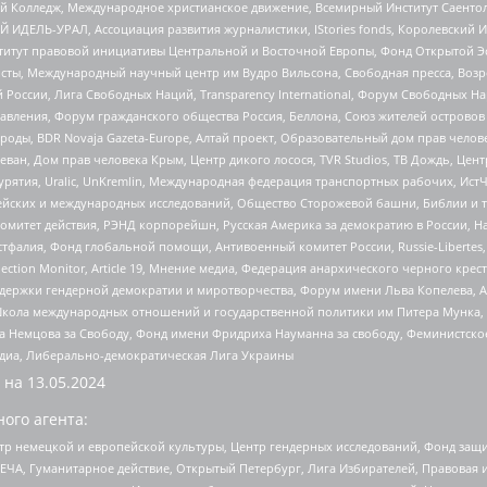
 Колледж, Международное христианское движение, Всемирный Институт Саентол
 ИДЕЛЬ-УРАЛ, Ассоциация развития журналистики, IStories fonds, Королевск
r, Институт правовой инициативы Центральной и Восточной Европы, Фонд Открытой Э
ты, Международный научный центр им Вудро Вильсона, Свободная пресса, Возро
России, Лига Свободных Наций, Transparеncy International, Форум Свободных Н
правления, Форум гражданского общества Россия, Беллона, Союз жителей острово
роды, BDR Novaja Gazeta-Europe, Алтай проект, Образовательный дом прав челов
еван, Дом прав человека Крым, Центр дикого лосося, TVR Studios, ТВ Дождь, Це
урятия, Uralic, UnKremlin, Международная федерация транспортных рабочих, Ист
ейских и международных исследований, Общество Сторожевой башни, Библии и тр
омитет действия, РЭНД корпорейшн, Русская Америка за демократию в России, Н
фалия, Фонд глобальной помощи, Антивоенный комитет России, Russie-Libertes, L
lection Monitor, Article 19, Мнение медиа, Федерация анархического черного кр
и гендерной демократии и миротворчества, Форум имени Льва Копелева, American C
г, Школа международных отношений и государственной политики им Питера Мунка
 Немцова за Свободу, Фонд имени Фридриха Науманна за свободу, Феминистско
медиа, Либерально-демократическая Лига Украины
 на
13.05.2024
ого агента:
р немецкой и европейской культуры, Центр гендерных исследований, Фонд защи
ЧА, Гуманитарное действие, Открытый Петербург, Лига Избирателей, Правовая 