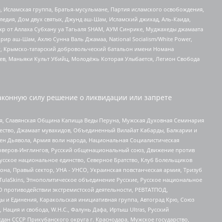
 Исламская группа, Братья-мусульмане, Партия исламского освобождения,
едия, Дом двух святых, Джунд аш-Шам, Исламский джихад, Аль-Каида,
жр от Аллаха Субхану уа Тагьаля SHAM, АУМ Синрике, Муджахеды джамаата
рир аш-Шам, Ахлю Сунна Валь Джамаа, National Socialism/White Power,
рг, Крымско-татарский добровольческий батальон имени Номана
оев, Маньяки Культ Убийц, Молодёжь Которая Улыбается, Легион Свобода
аконную силу решение о ликвидации или запрете
ья, Славянская Община Капища Веды Перуна, Мужская Духовная Семинария
щество, Джамаат мувахидов, Объединенный Вилайат Кабарды, Балкарии и
ден Дьявола, Армия воли народа, Национальная Социалистическая
роверов-Инглингов, Русский общенациональный союз, Движение против
усское национальное единство, Северное Братство, Клуб Болельщиков
а, Правый сектор, УНА - УНСО, Украинская повстанческая армия, Тризуб
 TulaSkins, Этнополитическое объединение Русские, Русское национальное
О противодействии экстремистской деятельности, РЕВТАТПОД,
ы и Единения, Каракольская инициативная группа, Автоград Крю, Союз
 Нация и свобода, W.H.С., Фалунь Дафа, Иртыш Ultras, Русский
ан СССР Прикубанского округа г. Краснодара, Мужское государство,