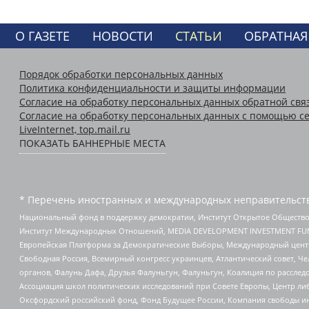
О ГАЗЕТЕ
НОВОСТИ
СТАТЬИ
ОБРАТНАЯ
Порядок обработки персональных данных
Политика конфиденциальности и защиты информации
Согласие на обработку персональных данных обратной свя
Согласие на обработку персональных данных с помощью се
LiveInternet, top.mail.ru
ПОКАЗАТЬ БАННЕРНЫЕ МЕСТА
* Перечень иностранных и международных неправительств
Национальный фонд в поддержку демократии, Институт Открытое Общество
Институт Международных Отношений, MEDIA DEVELOPMENT INVESTMENT FUND,
Европейская Платформа за Демократические Выборы, Международный цент
Свободная Россия, Всемирный конгресс украинцев, Атлантический совет, Ч
органов, Фалунь Дафа, Друзья Фалуньгун, Фалуньгун, Коалиция по рассле
Ассоциация школ политических исследований при Совете Европы, Центр ли
Оксфордский российский фонд, Фонд Будущее России, Компания свободы ин