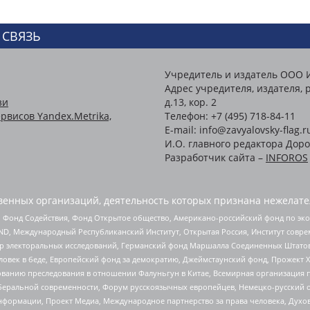
 СВЯЗЬ
Учредитель и издатель ООО 
Адрес учредителя, издателя, р
зи
д.13, кор. 2
рвисов Yandex.Metrika,
Телефон: +7 (495) 718-84-11
E-mail: info@zavyalovsky-flag.r
И.О. главного редактора Доро
Разработчик сайта –
INFOROS
енных организаций, деятельность которых признана нежелате
 Фонд Содействия, Фонд Открытое общество, Американо-российский фонд по э
 Международный Республиканский Институт, Открытая Россия, Институт совре
р электоральных исследований, Германский фонд Маршалла Соединенных Штатов
еловек в беде, Европейский фонд за демократию, Джеймстаунский фонд, Прожект
дованию преследования в отношении Фалуньгун в Китае, Всемирная организация 
беральной современности, Форум русскоязычных европейцев, Немецко-русский о
формации, Проект Медиа, Международное партнерство за права человека, Духов