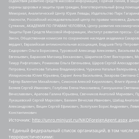
содействия развитию средств массовой информации, Горячая Линия, В защ
охраны здоровья и защиты прав граждан, Благотворительный фонд помощи ос
Мемориал, Аналитический Центр Юрия Левады, Издательство Парк Гагарина
гласности, Российский исследовательский центр по правам человека, Даль
Сутяжник, АКАДЕМИЯ ПО ПРАВАМ ЧЕЛОВЕКА, Центр развития некоммерческих
Защиты Прав Средств Массовой Информации, Институт развития прессы - Си
Закон, Общественная комиссия по сохранению наследия академика Сахаров
вердикт, Евразийская антимонопольная ассоциация, Бедушев Петр Петрови
Сидорович Ольга Борисовна, Туровский Александр Алексеевич, Васильева А
Евгеньевич, Барахоев Магомед Бекханович, Шарипков Олег Викторович, М
Тимур Рифгатович, Романова Ольга Евгеньевна, Щаров Сергей Алексадрови
Петровна, Кочеткова Татьяна Владимировна, Чуркина Наталья Валерьевна, 
Илларионова Юлия Юрьевна, Саранг Анна Васильевна, Захарова Светлана 
Гефтер Валентин Михайлович, Симонов Алексей Кириллович, Флиге Ирина 
Беляев Сергей Иванович, Голубева Елена Николаевна, Ганнушкина Светлана
Вячеславович, Арапова Галина Юрьевна, Свечников Анатолий Мариевич, П
Лукашевский Сергей Маркович, Бахмин Вячеслав Иванович, Шабад Анатоли
Александрович, Вицин Сергей Ефимович, Золотухин Борис Андреевич, Леви
Константинович
Источник:
http://unro.minjust.ru/NKOForeignAgent.aspx
данн
* Единый федеральный список организаций, в том числе и
террористическими: