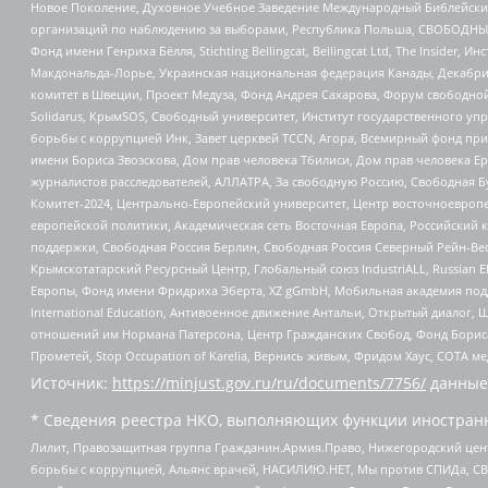
Новое Поколение, Духовное Учебное Заведение Международный Библейский
организаций по наблюдению за выборами, Республика Польша, СВОБОДНЫЙ
Фонд имени Генриха Бёлля, Stichting Bellingcat, Bellingcat Ltd, The Inside
Макдональда-Лорье, Украинская национальная федерация Канады, Декабрис
комитет в Швеции, Проект Медуза, Фонд Андрея Сахарова, Форум свободной 
Solidarus, КрымSOS, Свободный университет, Институт государственного у
борьбы с коррупцией Инк, Завет церквей TCCN, Агора, Всемирный фонд при
имени Бориса Звозскова, Дом прав человека Тбилиси, Дом прав человека Ер
журналистов расследователей, АЛЛАТРА, За свободную Россию, Свободная Б
Комитет-2024, Центрально-Европейский университет, Центр восточноевроп
европейской политики, Академическая сеть Восточная Европа, Российский к
поддержки, Свободная Россия Берлин, Свободная Россия Северный Рейн-Вест
Крымскотатарский Ресурсный Центр, Глобальный союз IndustriALL, Russian E
Европы, Фонд имени Фридриха Эберта, XZ gGmbH, Мобильная академия поддержк
International Education, Антивоенное движение Антальи, Открытый диало
отношений им Нормана Патерсона, Центр Гражданских Свобод, Фонд Бориса
Прометей, Stop Occupation of Karelia, Вернись живым, Фридом Хаус, СОТА 
Источник:
https://minjust.gov.ru/ru/documents/7756/
данные
* Сведения реестра НКО, выполняющих функции иностранн
Лилит, Правозащитная группа Гражданин.Армия.Право, Нижегородский цент
борьбы с коррупцией, Альянс врачей, НАСИЛИЮ.НЕТ, Мы против СПИДа, СВЕ