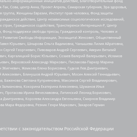
социально-информационных инициатив Действие, Благотворительный фонд
Так, Сова, центр Анна, Проект Апрель, Самарская губерния, Эра здоровья,
я группа, Женщины Евразии, Институт прав человека, Фонд защиты
Гражданское действие, Центр независимых социологических исследований,
стран, Гражданское содействие, Трансперенси Интернешнл-Р, Центр
н, Фонд поддержки свободы прессы, Гражданский контроль, Человек и
тут Развития Свободы Информации, Экозащита!-Женсовет, Общественный
й Павел Юрьевич, Шнырова Ольга Вадимовна, Чанышева Лилия Айратовна,
ин Сергей Георгиевич, Пивоваров Андрей Сергеевич, Аверин Виталий
вич, Каргалицкий Борис Юльевич, Созаев Валерий Валерьевич, Исламов
льевич, Верховский Александр Маркович, Пислакова-Паркер Марина
н Збигневич, Жемкова Елена Борисовна, Гудков Лев Дмитриевич,
й Алексеевич, Блинушов Андрей Юрьевич, Мосин Алексей Геннадьевич,
а, Баженова Светлана Куприяновна, Максимов Сергей Владимирович,
а Залмановна, Кокорина Екатерина Алексеевна, Шуманов Илья
ч, Протасова Ирина Вячеславовна, Литинский Леонид Борисович,
а Дмитриевна, Королева Александра Евгеньевна, Смирнов Владимир
ова Мара Федоровна, Резник Генри Маркович, Захаров Герман
етствии с законодательством Российской Федерации