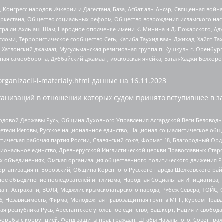
нгресс народов Ичкерии и Дагестана, База, Асбат аль-Ансар, Священная война,
уркестана, Общество социальных реформ, Общество возрождения исламского насл
Нусра ли-Ахль аш-Шам, Народное ополчение имени К. Минина и Д. Пожарского, Ад
сломи, Террористическое сообщество Сеть, Катиба Таухид валь-Джихад, Хайят Тах
, Хатлонский джамаат, Мусульманская религиозная группа п. Кушкуль г. Оренбу
ная самооборона, Дуббайский джамаат, московская ячейка, Батал-Хаджи Белхор
organizacii-i-materialy.html
данные на
16.11.2023
анизаций в отношении которых судом принято вступившее в з
 Родовой Державы Русь, Община Духовного Управления Асгардской Веси Беловод
детели Иеговы, Русское национальное единство, Национал-социалистическое об
истическая рабочая партия России, Славянский союз, Формат-18, Благородный Ор
ациональное единство, Древнерусской Инглистической церкви Православных Ста
ных объединениях, Омская организация общественного политического движения Р
рганизация п. Боровский, Община Коренного Русского народа Щелковского район
гиозное объединение последователей инглиизма, Народная Социальная Инициатива,
 г. Астрахани, ВОЛЯ, Меджлис крымскотатарского народа, Рубеж Севера, ТОЙС, 
6, Независимость, Фирма, Молодежная правозащитная группа МПГ, Курсом Правд
ая республика Русь, Арестантское уголовное единство, Башкорт, Нация и свобода,
орьбы с коррупцией, Фонд защиты прав граждан, Штабы Навального, Совет гражд