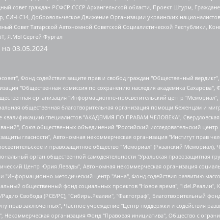
ный совет граждан РСФСР СССР Архангельской области, Проект Штурм, Граждане 
tsApp, СИЧ-С14, Добровольческое Движение Организации украинских националисто
ный Совет Татарской Автономной Советской Социалистической Республики, Кон
БТ, Я.МЫ Сергей Фургал
 на
03.05.2024
мная некоммерческая организация "Центр по работе с проблемой насилия "НАСИЛИЮ.НЕТ", Межрегиональный профессиональный союз работников здравоохранения "Альянс врачей", Юридическое лицо, зарегистрированное в Латвийской Республике, SIA "Medusa Project" (регистрационный номер 40103797863, дата регистрации 10.06.2014), Некоммерческая организация "Фонд по борьбе с коррупцией", Автономная некоммерческая организация "Институт права и публичной политики", Баданин Роман Сергеевич, Гликин Максим Александрович, Железнова Мария Михайловна, Лукьянова Юлия Сергеевна, Маетная Елизавета Витальевна, Маняхин Петр Борисович, Чуракова Ольга Владимировна, Ярош Юлия Петровна, Юридическое лицо "The Insider SIA", зарегистрированное в Риге, Латвийская Республика (дата регистрации 26.06.2015), являющееся администратором доменного имени интернет-издания "The Insider SIA", https://theins.ru, Постернак Алексей Евгеньевич, Рубин Михаил Аркадьевич, Анин Роман Александрович, Юридическое лицо Istories fonds, зарегистрированное в Латвийской Республике (регистрационный номер 50008295751, дата регистрации 24.02.2020), Великовский Дмитрий Александрович, Долинина Ирина Николаевна, Мароховская Алеся Алексеевна, Шлейнов Роман Юрьевич, Шмагун Олеся Валентиновна, Общество с ограниченной ответственностью "Альтаир 2021", Общество с ограниченной ответственностью "Вега 2021", Общество с ограниченной ответственностью "Главный редактор 2021", Общество с ограниченной ответственностью "Ромашки монолит", Важенков Артем Валерьевич, Ивановская областная общественная организация "Центр гендерных исследований", Гурман Юрий Альбертович, Медиапроект "ОВД-Инфо", Егоров Владимир Владимирович, Жилинский Владимир Александрович, Общество с ограниченной ответственностью "ЗП", Иванова София Юрьевна, Карезина Инна Павловна, Кильтау Екатерина Викторовна, Петров Алексей Викторович, Пискунов Сергей Евгеньевич, Смирнов Сергей Сергеевич, Тихонов Михаил Сергеевич, Общество с ограниченной ответственностью "ЖУРНАЛИСТ-ИНОСТРАННЫЙ АГЕНТ", Арапова Галина Юрьевна, Вольтская Татьяна Анатольевна, Американская компания "Mason G.E.S. Anonymous Foundation" (США), являющаяся владельцем интернет-издания https://mnews.world/, Компания "Stichting Bellingcat", зарегистрированная в Нидерландах (дата регистрации 11.07.2018), Захаров Андрей Вячеславович, Клепиковская Екатерина Дмитриевна, Общество с ограниченной ответственностью "МЕМО", Перл Роман Александрович, Симонов Евгений Алексеевич, Соловьева Елена Анатольевна, Сотников Даниил Владимирович, Сурначева Елизавета Дмитриевна, Автономная некоммерческая организация по защите прав человека и информированию населения "Якутия – Наше Мнение", Общество с ограниченной ответственностью "Москоу диджитал медиа", с 26.01.2023 Общество с ограниченной ответственностью "Чайка Белые сады", Ветошкина Валерия Валерьевна, Заговора Максим Александрович, Межрегиональное общественное движение "Российская ЛГБТ - сеть", Оленичев Максим Владимирович, Павлов Иван Юрьевич, Скворцова Елена Сергеевна, Общество с ограниченной ответственностью "Как бы инагент", Кочетков Игорь Викторович, Общество с ограниченной ответственностью "Честные выборы", Еланчик Олег Александрович, Общество с ограниченной ответственностью "Нобелевский призыв", Гималова Регина Эмилевна, Григорьев Андрей Валерьевич, Григорьева Алина Александровна, Ассоциация по содействию защите прав призывников, альтернативнослужащих и военнослужащих "Правозащитная группа "Гражданин.Армия.Право", Хисамова Регина Фаритовна, Автономная некоммерческая организация по реализации социально-правовых программ "Лилит", Дальн