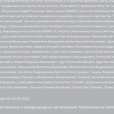
иту прав заключенных, Институт глобализации и социальных движений, Центр 
ужденным и их семьям, Фонд Тольятти, Новое время, Серебряная тайга, Так-Так-
, Фонд имени Андрея Рылькова, Сфера, Центр СИБАЛЬТ, Уральская правозащитна
невосточный центр развития гражданских инициатив и социального партнерства, 
 организаций, Частное учреждение в Калининграде Совета Министров северных 
бирь, Частное учреждение в Санкт-Петербурге Совета Министров Северных Стра
а, Информационное агентство МЕМО. РУ, Институт региональной прессы, Инсти
ч, Дзугкоева Регина Николаевна, Кривенко Сергей Владимирович, Милославски
настасия Евгеньевна, Ривина Анна Валерьевна, Бойко Анатолий Николаевич, Дуг
ошель Ирина Ароновна, Шведов Григорий Сергеевич, Пономарев Лев Александро
ч, Цирульников Борис Альбертович, Гасан Ольга Павловна, Паутов Юрий Анато
Акимова Татьяна Николаевна, Золотарева Екатерина Александровна, Рачинский Я
Сергеевна, Аверин Владимир Анатольевич, Щур Татьяна Михайловна, Щур Никола
Анатольевна, Мельникова Валентина Дмитриевна, Вититинова Елена Владимировн
 Алексеевна, Закс Елена Владимировна, Буртина Елена Юрьевна, Гендель Людмил
рохоров Вадим Юрьевич, Шахова Елена Владимировна, Подузов Сергей Васильеви
й Ефимович, Сухих Дарья Николаевна, Орлов Олег Петрович, Добровольская Анн
нсон Лев Семенович, Локшина Татьяна Иосифовна, Орлов Олег Петрович, Поляк
ые на
24.03.2022
ностранных и международных организаций, признанных в соотв