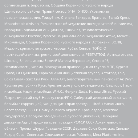
организация п. Боровский, Община Коренного Русского народа
Щелковского района, Правый сектор, УНА - УНСО, Украинская
повстанческая армия, Тризуб им. Степана Бандеры, Братство, Белый Крест,
Misanthropic division, Религиозное объединение последователей инглиизма,
Народная Социальная Инициатива, TulaSkins, Этнополитическое
объединение Русские, Русское национальное объединение Атака, Мечеть
Мирмамеда, Община Коренного Русского народа г. Астрахани, ВОЛЯ,
Меджлис крымскотатарского народа, Рубеж Севера, ТОЙС, О
противодействии экстремистской деятельности, РЕВТАТПОД, Артподготовка,
Штольц, В честь иконы Божией Матери Державная, Сектор 16,
Независимость, Фирма, Молодежная правозащитная группа МПГ, Курсом
Правды и Единения, Каракольская инициативная группа, Автоград Крю,
Союз Славянских Сил Руси, Алля-Аят, Благотворительный пансионат Ак Умут,
Русская республика Русь, Арестантское уголовное единство, Башкорт, Нация
и свобода, Нация и свобода, W.H.С., Фалунь Дафа, Иртыш Ultras, Русский
Патриотический клуб-Новокузнецк/РПК, Сибирский державный союз, Фонд
борьбы с коррупцией, Фонд защиты прав граждан, Штабы Навального,
Совет граждан СССР Прикубанского округа г. Краснодара, Мужское
государство, Народное объединение русского движения, Народное
движение Адат, Народный совет граждан РСФСР СССР Архангельской
области, Проект Штурм, Граждане СССР, Держава Союз Советских Светлых
Родов, Совет Советских Социалистических Районов, Meta Platforms Inc,