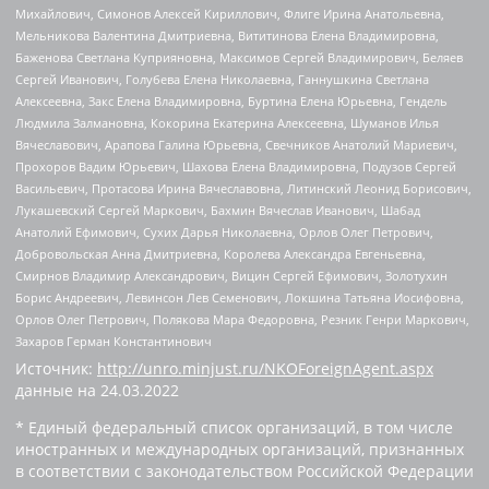
Михайлович, Симонов Алексей Кириллович, Флиге Ирина Анатольевна,
Мельникова Валентина Дмитриевна, Вититинова Елена Владимировна,
Баженова Светлана Куприяновна, Максимов Сергей Владимирович, Беляев
Сергей Иванович, Голубева Елена Николаевна, Ганнушкина Светлана
Алексеевна, Закс Елена Владимировна, Буртина Елена Юрьевна, Гендель
Людмила Залмановна, Кокорина Екатерина Алексеевна, Шуманов Илья
Вячеславович, Арапова Галина Юрьевна, Свечников Анатолий Мариевич,
Прохоров Вадим Юрьевич, Шахова Елена Владимировна, Подузов Сергей
Васильевич, Протасова Ирина Вячеславовна, Литинский Леонид Борисович,
Лукашевский Сергей Маркович, Бахмин Вячеслав Иванович, Шабад
Анатолий Ефимович, Сухих Дарья Николаевна, Орлов Олег Петрович,
Добровольская Анна Дмитриевна, Королева Александра Евгеньевна,
Смирнов Владимир Александрович, Вицин Сергей Ефимович, Золотухин
Борис Андреевич, Левинсон Лев Семенович, Локшина Татьяна Иосифовна,
Орлов Олег Петрович, Полякова Мара Федоровна, Резник Генри Маркович,
Захаров Герман Константинович
Источник:
http://unro.minjust.ru/NKOForeignAgent.aspx
данные на
24.03.2022
* Единый федеральный список организаций, в том числе
иностранных и международных организаций, признанных
в соответствии с законодательством Российской Федерации