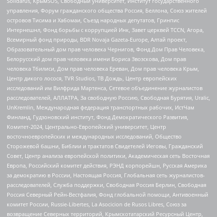
Solidarus, КрымSOS, Свободный университет, Институт государственного
управления, Форум гражданского общества Россия, Беллона, Союз жителей
островов Тисима и Хабомаи, Съезд народных депутатов, Гринпис
Интернешнл, Фонд борьбы с коррупцией Инк, Завет церквей TCCN, Агора,
Всемирный фонд природы, BDR Novaja Gazeta-Europe, Алтай проект,
Образовательный дом прав человека Чернигов, Фонд Дом Прав Человека,
Белорусский дом прав человека имени Бориса Звозскова, Дом прав
человека Тбилиси, Дом прав человека Ереван, Дом прав человека Крым,
Центр дикого лосося, TVR Studios, ТВ Дождь, Центр европейских
исследований им Вилфрида Мартенса, Сетевое объединение журналистов
расследователей, АЛЛАТРА, За свободную Россию, Свободная Бурятия, Uralic,
UnKremlin, Международная федерация транспортных рабочих, ИстЧам
Финланд, Гудзоновский институт, Фонд Демократического Развития,
Комитет-2024, Центрально-Европейский университет, Центр
восточноевропейских и международных исследований, Общество
Сторожевой башни, Библии и трактатов Свидетелей Иеговы, Гражданский
Совет, Центр анализа европейской политики, Академическая сеть Восточная
Европа, Российский комитет действия, РЭНД корпорейшн, Русская Америка
за демократию в России, Настоящая Россия, Глобальная сеть журналистов-
расследователей, Служба поддержки, Свободная Россия Берлин, Свободная
Россия Северный Рейн-Вестфалия, Фонд глобальной помощи, Антивоенный
комитет России, Russie-Libertes, La Asocicion de Rusos Libres, Союз за
возвращение Северных территорий, Крымскотатарский Ресурсный Центр,