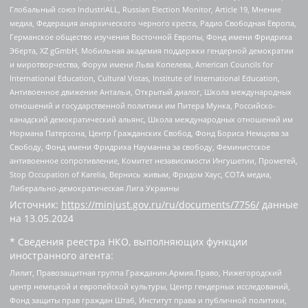
Глобальный союз IndustriALL, Russian Election Monitor, Article 19, Мнение
медиа, Федерация анархического черного креста, Радио Свободная Европа,
Германское общество изучения Восточной Европы, Фонд имени Фридриха
Эберта, XZ gGmbH, Мобильная академия поддержки гендерной демократии
и миротворчества, Форум имени Льва Копелева, American Councils for
International Education, Cultural Vistas, Institute of International Education,
Антивоенное движение Антальи, Открытый диалог, Школа международных
отношений и государственной политики им Питера Мунка, Российско-
канадский демократический альянс, Школа международных отношений им
Нормана Патерсона, Центр Гражданских Свобод, Фонд Бориса Немцова за
Свободу, Фонд имени Фридриха Науманна за свободу, Феминистское
антивоенное сопротивление, Комитет независимости Ингушетии, Прометей,
Stop Occupation of Karelia, Вернись живым, Фридом Хаус, СОТА медиа,
Либерально-демократическая Лига Украины
Источник:
https://minjust.gov.ru/ru/documents/7756/
данные
на
13.05.2024
* Сведения реестра НКО, выполняющих функции
иностранного агента:
Лилит, Правозащитная группа Гражданин.Армия.Право, Нижегородский
центр немецкой и европейской культуры, Центр гендерных исследований,
Фонд защиты прав граждан Штаб, Институт права и публичной политики,