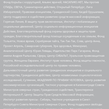
Фонд борьбы с коррупцией, Альянс врачей, НАСИЛИЮ.НЕТ, Мы против
СПИДа, СВЕЧА, Гуманитарное действие, Открытый Петербург, Лига
Избирателей, Правовая инициатива, Гражданский Союз, Хасдей Ерушалаим,
Центр поддержки и содействия развитию средств массовой информации,
Горячая Линия, В защиту прав заключенных, Институт глобализации и
социальных движений, Центр социально-информационных инициатив
Действие, Благотворительный фонд охраны здоровья и защиты прав
граждан, Благотворительный фонд помощи осужденным и их семьям, Фонд
Тольятти, Новое время, Серебряная тайга, Так-Так-Так, Сова, центр Анна,
Проект Апрель, Самарская губерния, Эра здоровья, Мемориал,
Аналитический Центр Юрия Левады, Издательство Парк Гагарина, Фонд
имени Андрея Рылькова, Сфера, Центр СИБАЛЬТ, Уральская правозащитная
группа, Женщины Евразии, Институт прав человека, Фонд защиты гласности,
Российский исследовательский центр по правам человека,
Дальневосточный центр развития гражданских инициатив и социального
партнерства, Гражданское действие, Центр независимых социологических
исследований, Сутяжник, АКАДЕМИЯ ПО ПРАВАМ ЧЕЛОВЕКА, Центр развития
некоммерческих организаций, Частное учреждение в Калининграде Совета
Министров северных стран, Гражданское содействие, Трансперенси
Интернешнл-Р, Центр Защиты Прав Средств Массовой Информации,
Институт развития прессы - Сибирь, Частное учреждение в Санкт-
Петербурге Совета Министров Северных Стран, Фонд поддержки свободы