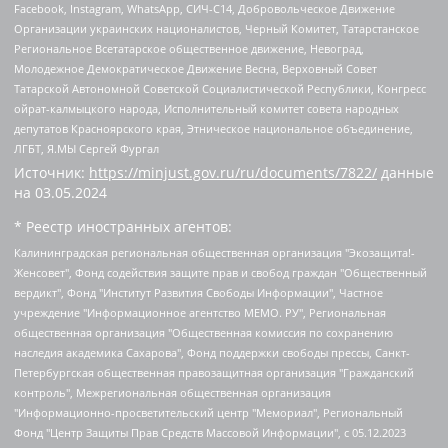
Facebook, Instagram, WhatsApp, СИЧ-С14, Добровольческое Движение
Организации украинских националистов, Черный Комитет, Татарстанское
Региональное Всетатарское общественное движение, Невоград,
Молодежное Демократическое Движение Весна, Верховный Совет
Татарской Автономной Советской Социалистической Республики, Конгресс
ойрат-калмыцкого народа, Исполнительный комитет совета народных
депутатов Красноярского края, Этническое национальное объединение,
ЛГБТ, Я.МЫ Сергей Фургал
Источник:
https://minjust.gov.ru/ru/documents/7822/
данные
на
03.05.2024
* Реестр иностранных агентов:
Калининградская региональная общественная организация "Экозащита!-Женсовет", Фонд содействия защите прав и свобод граждан "Общественный вердикт", Фонд "Институт Развития Свободы Информации", Частное учреждение "Информационное агентство МЕМО. РУ", Региональная общественная организация "Общественная комиссия по сохранению наследия академика Сахарова", Фонд поддержки свободы прессы, Санкт-Петербургская общественная правозащитная организация "Гражданский контроль", Межрегиональная общественная организация "Информационно-просветительский центр "Мемориал", Региональный Фонд "Центр Защиты Прав Средств Массовой Информации", с 05.12.2023 Фонд "Центр Защиты Прав Средств массовой информации", Региональная общественная благотворительная организация помощи беженцам и мигрантам "Гражданское содействие", Негосударственное образовательное учреждение дополнительного профессионального образования (повышение квалификации) специалистов "АКАДЕМИЯ ПО ПРАВАМ ЧЕЛОВЕКА", Свердловская региональная общественная организация "Сутяжник", Автономная некоммерческая организация "Центр независимых социологических исследований", Союз общественных объединений "Российский исследовательский центр по правам человека", Региональное общественное учреждение научно-информационный центр "МЕМОРИАЛ", Некоммерческая организация "Фонд защиты гласности", Автономная некоммерческая организация "Институт прав человека", Городская общественная организация "Екатеринбургское общество "МЕМОРИАЛ", Городская общественная организация "Рязанское историко-просветительское и правозащитное общество "Мемориал" (Рязанский Мемориал), Челябинский региональный орган общественной самодеятельности – женское общественное объединение "Женщины Евразии", Челябинский региональный орган общественной самодеятельности "Уральская правозащитная группа", Фонд содействия защите здоровья и социальной справедливости имени Андрея Рылькова, Автономная Некоммерческая Организация "Аналитический Центр Юрия Левады", Автономная некоммерческая организация социальной поддержки населения "Проект Апрель", Региональная общественная организация помощи женщинам и детям, находящимся в кризисной ситуации "Информационно-методический центр "Анна", Фонд содействия развитию массовых коммуникаций и правовому просвещению "Так-так-Так", Фонд содействия устойчивому развитию "Серебряная тайга", Свердловский региональный общественный фонд социальных проектов "Новое время", "Idel.Реалии", Кавказ.Реалии, Крым.Реалии, Телеканал Настоящее Время, Татаро-башкирская служба Радио Свобода (Azatliq Radiosi), Радио Свободная Европа/Радио Свобода (PCE/PC), "Сибирь.Реалии", "Фактограф", Благотворительный фонд помощи осужденным и их семьям, Автономная некоммерческая организация "Институт глобализации и социальных движений", Фонд "В защиту прав заключенных", Частное учреждение "Центр поддержки и содействия развитию средств массовой информации", Пензенский региональный общественный благотворительный фонд "Гражданский союз", "Север.Реалии", Некоммерческая организация Фонд "Правовая инициатива", Общество с ограниченной ответственностью "Радио Свободная Европа/Радио Свобода", Чешское информационное агентство "MEDIUM-ORIENT", Красноярская региональная общественная организация "Мы против СПИДа", Камалягин Денис Николаевич, Маркелов Сергей Евгеньевич, Пономарев Лев Александрович, Савицкая Людмила Алексеевна, Автономная некоммерческая организация "Центр по работе с проблемой насилия "НАСИЛИЮ.НЕТ", Межрегиональный профессиональный союз работников здравоохранения "Альянс врачей", Юридическое лицо, зарегистрированное в Латвийской Республике, SIA "Medusa Project" (регистрационный номер 40103797863, дата регистрации 10.06.2014), Некоммерческая организация "Фонд по борьбе с коррупцией", Автономная некоммерческая организация "Институт права и публичной политики", Баданин Роман Сергеевич, Гликин Максим Александрович, Железнова Мария Михайловна, Лукьянова Юлия Сергеевна, Маетная Елизавета Витальевна, Маняхин Петр Борисович, Чуракова Ольга Владимировна, Ярош Юлия Петровна, Юридическое лицо "The Insider SIA", зарегистрированное в Риге, Латвийская Республика (дата регистрации 26.06.2015), являющееся администратором доменного имени интернет-издания "The Insider SIA", https://theins.ru, Постернак Алексей Евгеньевич, Рубин Михаил Аркадьевич, Анин Роман Александрович, Юридическое лицо Istories fonds, зарегистрированное в Латвийской Республике (регистрационный номер 50008295751, дата регистрации 24.02.2020), Великовский Дмитрий Александрович, Долинина Ирина Николаевна, Мароховская Алеся Алексеевна, Шлейнов Роман Юрьевич, Шмагун Олеся Валентиновна, Общество с ограниченной ответственностью "Альтаир 2021", Общество с ограниченной ответственностью "Вега 2021", Общество с ограниченной ответственностью "Главный редактор 2021", Общество с ограниченной ответственностью "Ромашки монолит", Важенков Артем Валерьевич, Ивановская областная общественная организация "Центр гендерных исследований", Гурман Юрий Альбертович, Медиапроект "ОВД-Инфо", Егоров Владимир Владимирович, Жилинский Владимир Александрович, Общество с ограниченной ответственностью "ЗП", Иванова София Юрьевна, Карезина Инна Павловна, Кильтау Екатерина Викторовна, Петров Алексей Викторович, Пискунов Сергей Евгеньевич, Смирнов Сергей Сергеевич, Тихонов Михаил Сергеевич, Общество с ограниченной ответственностью "ЖУРНАЛИСТ-ИНОСТРАННЫЙ АГЕНТ", Арапова Галина Юрьевна, Вольтская Татьяна Анатольевна, Американская компания "Mason G.E.S. Anonymous Foundation" (США), являющаяся владельцем интернет-издания https://mnews.world/, Компания "Stichting Bellingcat", зарегистрированная в Нидерландах (дата регистрации 11.07.2018), Захаров Андрей Вячеславович, Клепиковская Екатерина Дмитриевна, Общество с ограниченной ответственностью "МЕМО", Перл Роман Александрович, Симонов Евгений Алексеевич, Соловьева Елена Анатольевна, Сотников Даниил Владимирович, Сурначева Елизавета Дмитриевна, Автономная некоммерческая организация по защите прав человека и информированию населения "Якутия – Наше Мнение", Общество с ограниченной ответственностью "Москоу диджитал медиа", с 26.01.2023 Общество с ограниченной ответственностью "Чайка Белые сады", Ветошкина Валерия Валерьевна, Заговора Максим Александрович, Межрегиональное общественное движение "Российская ЛГБТ - сеть", Оленичев Максим Владимирович, Павлов Иван Юрьевич, Скворцова Елена Сергеевна, Общество с ограниченной ответственностью "Как бы инагент", Кочетков Игорь Викторович, Общество с ограниченной ответственностью "Честные выборы", Еланчик Олег Александрович, Общество с ограниченной ответственностью "Нобелевский призыв", Гималова Регина Эмилевна, Григорьев Андрей Валерьевич, Григорьева Алина Александровна, Ассоциация по содействию защите прав призывников, альтернативнослужащих и военнослужащих "Правозащитная группа "Гражданин.Армия.Право", Хисамова Регина Фаритовна, Автономная некоммерческая организация по реализации социально-правовых программ "Лилит", Дальневосточное общественное движение "Маяк", Санкт-Петербургская ЛГБТ-инициативная группа "Выход", Инициативная группа ЛГБТ+ "Реверс", Алексеев Андрей Викторович, Бекбулатова Таисия Львовна, Беляев Иван Михайлович, Владыкина Елена Сергеевна, Гельман Марат Александрович, Никульшина Вероника Юрьевна, Толоконникова Надежда Андреевна, Шендерович Виктор Анатольевич, Общество с ограниченной ответственностью "Данное сообщение", Общество с ограниченной ответственностью Издательский дом "Новая глава", Айнбиндер Александра Александровна, Московский комьюнити-центр для ЛГБТ+инициатив, Благотворительный фонд развития филантропии, Deutsche Welle (Германия, Kurt-Schumacher-Strasse 3, 53113 Bonn), Борзунова Мария Михайловна, Воробьев Виктор Викторович, Голубева Анна Львовна, Константинова Алла Михайловна, Малкова Ирина Владимировна, Мурадов Мурад Абдулгалимович, Осетинская Елизавета Николаевна, Понасенков Евгений Николаевич, Ганапольский Матвей Юрьевич, Киселев Евгений Алексеевич, Борухович Ирина Григорьевна, Дремин Иван Тимофеевич, Дубровский Дмитрий Викторович, Красноярская региональная общественная организация поддержки и развития альтернативных образовательных технологий и межкультурных коммуникаций "ИНТЕРРА", Маяковская Екатерина Алексеевна, Фейгин Марк Захарович, Филимонов Андрей Викторович, Дзугкоева Регина Николаевна, Доброхотов Роман Александрович, Дудь Юрий Александрович, Елкин Сергей Владимирович, Кругликов Кирилл Игоревич, Сабунаева Мария Леонидовна, Семенов Алексей Владимирович, Шаинян Карен Багратович, Шульман Екатерина Михайловна, Асафьев Артур Валерьевич, Вахштайн Виктор Семенович, Венедиктов Алексей Алексеевич, Лушникова Екатерина Евгеньевна, Волков Леонид Михайлович, Невзоров Александр Глебович, Пархоменко Сергей Борисович, Сироткин Ярослав Николаевич, Кара-Мурза Владимир Владимирович, Баранова Наталья Владимировна, Гозман Леонид Яковлевич, Кагарлицкий Борис Юльевич, Климарев Михаил Валерьевич, Милов Владимир Станиславович, Автономная некоммерческая организация Краснодарский центр современного искусства "Типография", Моргенштерн Алишер Тагирович, Соболь Любовь Эдуардовна, Общество с ограниченной ответственностью "ЛИЗА НОРМ", Каспаров Гарри Кимович, Ходорковский Михаил Борисович, Общество с ограниченной ответственностью "Апрельские тезисы", Данилович Ирина Брониславовна, Кашин Олег Владимирович, Петров Николай Владимирович, Пивоваров Алексей Владимирович, Соколов Михаил Владимирович, Цветкова Юлия Владимировна, Чичваркин Евгений Александрович, Комитет против пыток/Команда против пыток, Общество с ограниченной ответственностью "Первый научный", Общество с ограниченной ответственностью "Вертолет и ко", Белоцерковская Вероника Борисовна, Кац Максим Евгеньевич, Лазарева Татьяна Юрьевна, Шаведдинов Руслан Табризович, Яшин Илья Валерьевич, Общество с ограниченной ответственностью "Иноагент ААВ", Алешковский Дмитрий Петрович, Альбац Евгения Марковна, Быков Дмитрий Львович, Галямина Юлия Евгеньевна, Лойко Сергей Леонидович, Мартынов Кирилл Константинович, Медведев Сергей Александрович, Крашенинников Федор Геннадиевич, Гордеева Катерина Вл