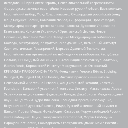
исследований при Совете Европы, Центр либеральной современности,
Форум русскоязычных европейцев, Немецко-русский обмен, Бард колледж,
Европейский выбор, Фонд Ходорковского, Оксфордский российский фонд,
Фонд Будущее России, Компания свободы информации, Проект Медиа,
Международное партнерство за права человека, Духовное Управление
Евангельских Христиан Украинской Христианской Церкви, Новое
Поколение, Духовное Учебное Заведение Международный Библейский
Колледж, Международное христианское движение, Всемирный Институт
Саентологических Предприятий, Церковь Духовной Технологии,
Европейская сеть организаций по наблюдению за выборами, Республика
Польша, СВОБОДНЫЙ ИДЕЛЬ-УРАЛ, Ассоциация развития журналистики,
IStories fonds, Королевский Институт Международных Отношений,
КРИМСЬКА ПРАВОЗАХИСНА ГРУПА, Фонд имени Генриха Бёлля, Stichting
Bellingcat, Bellingcat Ltd, The Insider, Институт правовой инициативы
Центральной и Восточной Европы, Фонд Открытой Эстонии, Calvert 22
Foundation, Канадский украинский конгресс, Институт Макдональда-Лорье,
Украинская национальная федерация Канады, Декабристы, Международный
научный центр им Вудро Вильсона, Свободная пресса, Возрождение,
Всеукраинский духовный центр , Риддл, Русский антивоенный комитет в
Швеции, Проект Медуза, Фонд Андрея Сахарова, Форум свободной России,
Лига Свободных Наций, Transparеncy International, Форум Свободных
Народов ПостРоссии, Солидарность с гражданским движением в России –