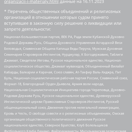
organizacii-i-materialy.html
данные на
16.11.2023
* Перечень общественных объединений и религиозных
организаций в отношении которых судом принято
вступившее в законную силу решение о ликвидации или
запрете деятельности:
Национал-большевистская партия, ВЕК РА, Рада земли Кубанской Духовно
Родовой Державы Русь, Община Духовного Управления Асгардской Веси
Беловодья, Славянская Община Капища Веды Перуна, Мужская Духовная
Семинария Староверов-Инглингов, Нурджулар, К Богодержавию, Таблиги
Джамаат, Свидетели Иеговы, Русское национальное единство, Национал-
социалистическое общество, Джамаат мувахидов, Объединенный Вилайат
Кабарды, Балкарии и Карачая, Союз славян, Ат-Такфир Валь-Хиджра, Пит
Буль, Национал-социалистическая рабочая партия России, Славянский союз,
Формат-18, Благородный Орден Дьявола, Армия воли народа,
Национальная Социалистическая Инициатива города Череповца, Духовно-
Родовая Держава Русь, Русское национальное единство, Древнерусской
Инглистической церкви Православных Староверов-Инглингов, Русский
общенациональный союз, Движение против нелегальной иммиграции,
Кровь и Честь, О свободе совести и о религиозных объединениях, Омская
организация общественного политического движения Русское
национальное единство, Северное Братство, Клуб Болельщиков
Футбольного Клуба Динамо, Файзрахманисты, Мусульманская религиозная