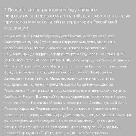
* Перечень иностранных и международных
неправительственных организаций, деятельность которых
признана нежелательной на территории Российской
Федерации:
Национальный фонд в поддержку демократии, Институт Открытое
Общество Фонд Содействия, Фонд Открытое общество, Американо-
российский фонд по экономическому и правовому развитию,
Национальный Демократический Институт Международных Отношений,
MEDIA DEVELOPMENT INVESTMENT FUND, Международный Республиканский
Институт, Открытая Россия, Институт современной России, Черноморский
фонд регионального сотрудничества, Европейская Платформа за
Демократические Выборы, Международный центр электоральных
исследований, Германский фонд Маршалла Соединенных Штатов,
Тихоокеанский центр защиты окружающей среды и природных ресурсов,
Свободная Россия, Всемирный конгресс украинцев, Атлантический совет,
Человек в беде, Европейский фонд за демократию, Джеймстаунский фонд,
Прожект Хармони, Родники дракона, Врачи против насильственного
извлечения органов, Фалунь Дафа, Друзья Фалуньгун, Фалуньгун, Коалиция
по расследованию преследования в отношении Фалуньгун в Китае,
Всемирная организация по расследованию преследований Фалуньгун,
Пражский гражданский центр, Ассоциация школ политических