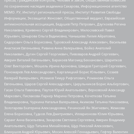
прессы, Гражданский контроль, Человек и Закон, Общественная комиссия
по сохранению наследия академика Сахарова, Информационное агентство
МЕМО. РУ, Институт региональной прессы, Институт Развития Свободы
Информации, Экозащита!-Женсовет, Общественный вердикт, Евразийская
антимонопольная ассоциация, Бедушев Петр Петрович, Дзугкоева Регина
Николаевна, Кривенко Сергей Владимирович, Милославский Павел
Юрьевич, Шнырова Ольга Вадимовна, Чанышева Лилия Айратовна,
Сидорович Ольга Борисовна, Туровский Александр Алексеевич, Васильева
Анастасия Евгеньевна, Ривина Анна Валерьевна, Бойко Анатолий
Николаевич, Дугин Сергей Георгиевич, Пивоваров Андрей Сергеевич,
Аверин Виталий Евгеньевич, Барахоев Магомед Бекханович, Шарипков
Олег Викторович, Мошель Ирина Ароновна, Шведов Григорий Сергеевич,
Пономарев Лев Александрович, Каргалицкий Борис Юльевич, Созаев
Валерий Валерьевич, Исламов Тимур Рифгатович, Романова Ольга
Евгеньевна, Щаров Сергей Алексадрович, Цирульников Борис Альбертович,
Гасан Ольга Павловна, Паутов Юрий Анатольевич, Верховский Александр
Маркович, Пислакова-Паркер Марина Петровна, Кочеткова Татьяна
Владимировна, Чуркина Наталья Валерьевна, Акимова Татьяна Николаевна,
Золотарева Екатерина Александровна, Рачинский Ян Збигневич, Жемкова
Елена Борисовна, Гудков Лев Дмитриевич, Илларионова Юлия Юрьевна,
Саранг Анна Васильевна, Захарова Светлана Сергеевна, Аверин Владимир
Анатольевич, Щур Татьяна Михайловна, Щур Николай Алексеевич,
Блинушов Андрей Юрьевич, Мосин Алексей Геннадьевич, Гефтер Валентин