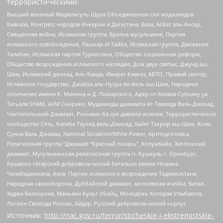
террористическими:
Высший военный Маджлисуль Шура Объединенных сил моджахедов
Кавказа, Конгресс народов Ичкерии и Дагестана, База, Асбат аль-Ансар,
Священная война, Исламская группа, Братья-мусульмане, Партия
исламского освобождения, Лашкар-И-Тайба, Исламская группа, Движение
Талибан, Исламская партия Туркестана, Общество социальных реформ,
Общество возрождения исламского наследия, Дом двух святых, Джунд аш-
Шам, Исламский джихад, Аль-Каида, Имарат Кавказ, АБТО, Правый сектор,
Исламское государство, Джабха аль-Нусра ли-Ахль аш-Шам, Народное
ополчение имени К. Минина и Д. Пожарского, Аджр от Аллаха Субхану уа
Тагьаля SHAM, АУМ Синрике, Муджахеды джамаата Ат-Тавхида Валь-Джихад,
Чистопольский Джамаат, Рохнамо ба суи давлати исломи, Террористическое
сообщество Сеть, Катиба Таухид валь-Джихад, Хайят Тахрир аш-Шам, Ахлю
Сунна Валь Джамаа, National Socialism/White Power, Артподготовка,
Религиозная группа “Джамаат “Красный пахарь”, Колумбайн, Хатлонский
джамаат, Мусульманская религиозная группа п. Кушкуль г. Оренбург,
Крымско-татарский добровольческий батальон имени Номана
Челебиджихана, Азов, Партия исламского возрождения Таджикистана,
Народная самооборона, Дуббайский джамаат, московская ячейка, Батал-
Хаджи Белхороев, Маньяки Культ Убийц, Молодёжь Которая Улыбается,
Легион Свобода России, Айдар, Русский добровольческий корпус
Источник:
http://nac.gov.ru/terroristicheskie-i-ekstremistskie-