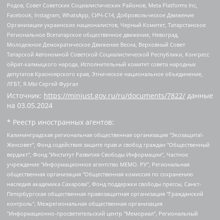
Родов, Совет Советских Социалистических Районов, Meta Platforms Inc,
Facebook, Instagram, WhatsApp, СИЧ-С14, Добровольческое Движение
Организации украинских националистов, Черный Комитет, Татарстанское
Региональное Всетатарское общественное движение, Невоград,
Молодежное Демократическое Движение Весна, Верховный Совет
Татарской Автономной Советской Социалистической Республики, Конгресс
ойрат-калмыцкого народа, Исполнительный комитет совета народных
депутатов Красноярского края, Этническое национальное объединение,
ЛГБТ, Я.МЫ Сергей Фургал
Источник:
https://minjust.gov.ru/ru/documents/7822/
данные
на
03.05.2024
* Реестр иностранных агентов:
Калининградская региональная общественная организация "Экозащита!-Женсовет", Фонд содействия защите прав и свобод граждан "Общественный вердикт", Фонд "Институт Развития Свободы Информации", Частное учреждение "Информационное агентство МЕМО. РУ", Региональная общественная организация "Общественная комиссия по сохранению наследия академика Сахарова", Фонд поддержки свободы прессы, Санкт-Петербургская общественная правозащитная организация "Гражданский контроль", Межрегиональная общественная организация "Информационно-просветительский центр "Мемориал", Региональный Фонд "Центр Защиты Прав Средств Массовой Информации", с 05.12.2023 Фонд "Центр Защиты Прав Средств массовой информации", Региональная общественная благотворительная организация помощи беженцам и мигрантам "Гражданское содействие", Негосударственное образовательное учреждение дополнительного профессионального образования (повышение квалификации) специалистов "АКАДЕМИЯ ПО ПРАВАМ ЧЕЛОВЕКА", Свердловская региональная общественная организация "Сутяжник", Автономная некоммерческая организация "Центр независимых социологических исследований", Союз общественных объединений "Российский исследовательский центр по правам человека", Региональное общественное учреждение научно-информационный центр "МЕМОРИАЛ", Некоммерческая организация "Фонд защиты гласности", Автономная некоммерческая организация "Институт прав человека", Городская общественная организация "Екатеринбургское общество "МЕМОРИАЛ", Городская общественная организация "Рязанское историко-просветительское и правозащитное общество "Мемориал" (Рязанский Мемориал), Челябинский региональный орган общественной самодеятельности – женское общественное объединение "Женщины Евразии", Челябинский региональный орган общественной самодеятельности "Уральская правозащитная группа", Фонд содействия защите здоровья и социальной справедливости имени Андрея Рылькова, Автономная Некоммерческая Организация "Аналитический Центр Юрия Левады", Автономная некоммерческая организация социальной поддержки населения "Проект Апрель", Региональная общественная организация помощи женщинам и детям, находящимся в кризисной ситуации "Информационно-методический центр "Анна", Фонд содействия развитию массовых коммуникаций и правовому просвещению "Так-так-Так", Фонд содействия устойчивому развитию "Серебряная тайга", Свердловский региональный общественный фонд социальных проектов "Новое время", "Idel.Реалии", Кавказ.Реалии, Крым.Реалии, Телеканал Настоящее Время, Татаро-башкирская служба Радио Свобода (Azatliq Radiosi), Радио Свободная Европа/Радио Свобода (PCE/PC), "Сибирь.Реалии", "Фактограф", Благотворительный фонд помощи осужденным и их семьям, Автономная некоммерческая организация "Институт глобализации и социальных движений", Фонд "В защиту прав заключенных", Частное учреждение "Центр поддержки и содействия развитию средств массовой информации", Пензенский региональный общественный благотворительный фонд "Гражданский союз", "Север.Реалии", Некоммерческая организация Фонд "Правовая инициатива", Общество с ограниченной ответственностью "Радио Свободная Европа/Радио Свобода", Чешское информационное агентство "MEDIUM-ORIENT", Красноярская региональная общественная организация "Мы против СПИДа", Камалягин Денис Николаевич, Маркелов Сергей Евгеньевич, Пономарев Лев Александрович, Савицкая Людмила Алексеевна, Автономная некоммерческая организация "Центр по работе с проблемой насилия "НАСИЛИЮ.НЕТ", Межрегиональный профессиональный союз работников здравоохранения "Альянс врачей", Юридическое лицо, зарегистрированное в Латвийской Республике, SIA "Medusa Project" (регистрационный номер 40103797863, дата регистрации 10.06.2014), Некоммерческая организация "Фонд по борьбе с коррупцией", Автономная некоммерческая организация "Институт права и публичной политики", Баданин Роман Сергеевич, Гликин Максим Александрович, Железнова Мария Михайловна, Лукьянова Юлия Сергеевна, Маетная Елизавета Витальевна, Маняхин Петр Борисович, Чуракова Ольга Владимировна, Ярош Юлия Петровна, Юридическое лицо "The Insider SIA", зарегистрированное в Риге, Латвийская Республика (дата регистрации 26.06.2015), являющееся администратором доменного имени интернет-издания "The Insider SIA", https://theins.ru, Постернак Алексей Евгеньевич, Рубин Михаил Аркадьевич, Анин Роман Александрович, Юридическое лицо Istories fonds, зарегистрированное в Латвийской Республике (регистрационный номер 50008295751, дата регистрации 24.02.2020), Великовский Дмитрий Александрович, Долинина Ирина Николаевна, Мароховская Алеся Алексеевна, Шлейнов Роман Юрьевич, Шмагун Олеся Валентиновна, Общество с ограниченной ответственностью "Альтаир 2021", Общество с ограниченной ответственностью "Вега 2021", Общество с ограниченной ответственностью "Главный редактор 2021", Общество с ограниченной ответственностью "Ромашки монолит", Важенков Артем Валерьевич, Ивановская областная общественная организация "Центр гендерных исследований", Гурман Юрий Альбертович, Медиапроект "ОВД-Инфо", Егоров Владимир Владимирович, Жилинский Владимир Александрович, Общество с ограниченной ответственностью "ЗП", Иванова София Юрьевна, Карезина Инна Павловна, Кильтау Екатерина Викторовна, Петров Алексей Викторович, Пискунов Сергей Евгеньевич, Смирнов Сергей Сергеевич, Тихонов Михаил Сергеевич, Общество с ограниченной ответственностью "ЖУРНАЛИСТ-ИНОСТРАННЫЙ АГЕНТ", Арапова Галина Юрьевна, Вольтская Татьяна Анатольевна, Американская компания "Mason G.E.S. Anonymous Foundation" (США), являющаяся владельцем интернет-издания https://mnews.world/, Компания "Stichting Bellingcat", зарегистрированная в Нидерландах (дата регистрации 11.07.2018), Захаров Андрей Вячеславович, Клепиковская Екатерина Дмитриевна, Общество с ограниченной ответственностью "МЕМО", Перл Роман Александрович, Симонов Евгений Алексеевич, Соловьева Елена Анатольевна, Сотников Даниил Владимирович, Сурначева Елизавета Дмитриевна, Автономная некоммерческая организация по защите прав человека и информированию населения "Якутия – Наше Мнение", Общество с ограниченной ответственностью "Москоу диджитал медиа", с 26.01.2023 Общество с ограниченной ответственностью "Чайка Белые сады", Ветошкина Валерия Валерьевна, Заговора Максим Александрович, Межрегиональное общественное движение "Российская ЛГБТ - сеть", Оленичев Максим Владимирович, Павлов Иван Юрьевич, Скворцова Елена Сергеевна, Общество с ограниченной ответственностью "Как бы инагент", Кочетков Игорь Викторович, Общество с ограниченной ответственностью "Честные выборы", Еланчик Олег Александрович, Общество с ограниченной ответственностью "Нобелевский призыв", Гималова Регина Эмилевна, Григорьев Андрей Валерьевич, Григорьева Алина Александровна, Ассоциация по содействию защите прав призывников, альтернативнослужащих и военнослужащих "Правозащитная группа "Гражданин.Армия.Право", Хисамова Регина Фаритовна, Автономная некоммерческая организация по реализации социально-правовых программ "Лилит", Дальневосточное общественное движение "Маяк", Санкт-Петербургская ЛГБТ-инициативная группа "Выход", Инициативная группа ЛГБТ+ "Реверс", Алексеев Андрей Викторович, Бекбулатова Таисия Львовна, Беляев Иван Михайлович, Владыкина Елена Сергеевна, Гельман Марат Александрович, Никульшина Вероника Юрьевна, Толоконникова Надежда Андреевна, Шендерович Виктор Анатольевич, Общество с ограниченной ответственностью "Данное сообщение", Общество с ограниченной ответственностью Издательский дом "Новая глава", Айнбиндер Александра Александровна, Московский комьюнити-центр для ЛГБТ+инициатив, Благотворительный фонд развития филантропии, Deutsche Welle (Германия, Kurt-Schumacher-Strasse 3, 53113 Bonn), Борзунова Мария Михайловна, Воробьев Виктор Викторович, Голубева Анна Львовна, Константинова Алла Михайловна, Малкова Ирина Владимировна, Мурадов Мурад Абдулгалимович, Осетинская Елизавета Николаевна, Понасенков Евгений Николаевич, Ганапольский Матвей Юрьевич, Киселев Евгений Алексеевич, Борухович Ирина Григорьевна, Дремин Иван Тимофеевич, Дубровский Дмитрий Викторович, Красноярская региональная общественная организация поддержки и развития альтернативных образовательных технологий и межкультурных коммуникаций "ИНТЕРРА", Маяковская Екатерина Алексеевна, Фейгин Марк Захарович, Филимонов Андрей Викторович, Дзугкоева Регина Николаевна, Доброхотов Роман Александрович, Дудь Юрий Александрович, Елкин Сергей Владимирович, Кругликов Кирилл Игоревич, Сабунаева Мария Леонидовна, Семенов Алексей Владимирович, Шаинян Карен Багратович, Шульман Екатерина Михайловна, Асафьев Артур Валерьевич, Вахштайн Виктор Семенович, Венедиктов Алексей Алексеевич, Лушникова Екатерина Евгеньевна, Волков Леонид Михайлович, Невзоров Александр Глебович, Пархоменко Сергей Борисович, Сироткин Ярослав Николаевич, Кара-Мурза Владимир Владимирович, Баранова Наталья Владимировна, Гозман Леонид Яковлевич, Кагарлицкий Борис Юльевич, Климарев Михаил Валерьевич, Милов Владимир Станиславович, Автономная некоммерческая организация Краснодарский центр современного искусства "Типография", Моргенштерн Алишер Тагирович, Соболь Любовь Эдуардовна, Общество с ограниченной ответственностью "ЛИЗА НОРМ", Каспаров Гарри Кимович, Ходорковский Михаил Борисович, Общество с ограниченной ответственностью "Апрельские тезисы", Данилович Ирина Брониславовна, Кашин Олег Владимирович, Петров Николай Владимирович, Пивоваров Алексей Владимирович, Соколов Михаил Владимирович, Цветкова Юлия Владимировна, Чичваркин Евгений Александрович, Комитет против пыток/Команда против пыток, Общество с ограниченной ответственностью "Первый научный", Общество с ограниченной ответственностью "Вертолет и ко", Белоцерковская Вероника Борисовна, Кац Максим Евгеньевич, Лазарева Татьяна Юрьевна, Шаведдинов Руслан Табризович, Яшин Илья Валерьевич, Общество с ограниченной ответственностью "Иноагент ААВ", Алешковский Дмитрий Петрович, Альбац Евгения Марковна, Быков Дмитрий Львович, Галямина Юлия Евгеньевна, Лойко Сергей Леонидович, Мартынов Кирилл Константинович, Медведев Сергей Александрович, Крашенинников Федор Геннадиевич, Гордеева Катерина Вл