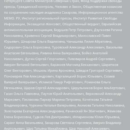
Петербурге Совета Министров Северных Стран, Фонд поддержки свободы
прессы, Гражданский контроль, Человек и Закон, Общественная комиссия
по сохранению наследия академика Сахарова, Информационное агентство
МЕМО. РУ, Институт региональной прессы, Институт Развития Свободы
Информации, Экозащита!-Женсовет, Общественный вердикт, Евразийская
антимонопольная ассоциация, Бедушев Петр Петрович, Дзугкоева Регина
Николаевна, Кривенко Сергей Владимирович, Милославский Павел
Юрьевич, Шнырова Ольга Вадимовна, Чанышева Лилия Айратовна,
Сидорович Ольга Борисовна, Туровский Александр Алексеевич, Васильева
Анастасия Евгеньевна, Ривина Анна Валерьевна, Бойко Анатолий
Николаевич, Дугин Сергей Георгиевич, Пивоваров Андрей Сергеевич,
Аверин Виталий Евгеньевич, Барахоев Магомед Бекханович, Шарипков
Олег Викторович, Мошель Ирина Ароновна, Шведов Григорий Сергеевич,
Пономарев Лев Александрович, Каргалицкий Борис Юльевич, Созаев
Валерий Валерьевич, Исламов Тимур Рифгатович, Романова Ольга
Евгеньевна, Щаров Сергей Алексадрович, Цирульников Борис Альбертович,
Гасан Ольга Павловна, Паутов Юрий Анатольевич, Верховский Александр
Маркович, Пислакова-Паркер Марина Петровна, Кочеткова Татьяна
Владимировна, Чуркина Наталья Валерьевна, Акимова Татьяна Николаевна,
Золотарева Екатерина Александровна, Рачинский Ян Збигневич, Жемкова
Елена Борисовна, Гудков Лев Дмитриевич, Илларионова Юлия Юрьевна,
Саранг Анна Васильевна, Захарова Светлана Сергеевна, Аверин Владимир
Анатольевич, Щур Татьяна Михайловна, Щур Николай Алексеевич,