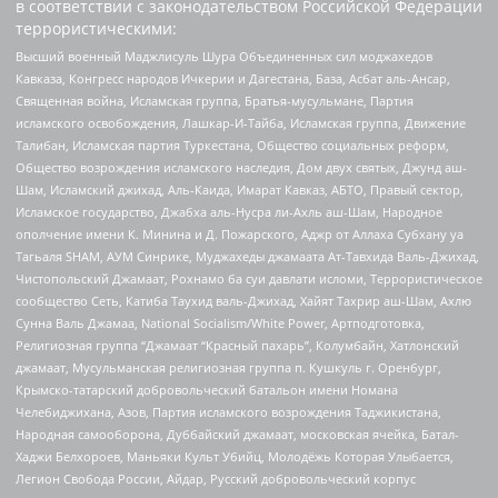
в соответствии с законодательством Российской Федерации
террористическими:
Высший военный Маджлисуль Шура Объединенных сил моджахедов
Кавказа, Конгресс народов Ичкерии и Дагестана, База, Асбат аль-Ансар,
Священная война, Исламская группа, Братья-мусульмане, Партия
исламского освобождения, Лашкар-И-Тайба, Исламская группа, Движение
Талибан, Исламская партия Туркестана, Общество социальных реформ,
Общество возрождения исламского наследия, Дом двух святых, Джунд аш-
Шам, Исламский джихад, Аль-Каида, Имарат Кавказ, АБТО, Правый сектор,
Исламское государство, Джабха аль-Нусра ли-Ахль аш-Шам, Народное
ополчение имени К. Минина и Д. Пожарского, Аджр от Аллаха Субхану уа
Тагьаля SHAM, АУМ Синрике, Муджахеды джамаата Ат-Тавхида Валь-Джихад,
Чистопольский Джамаат, Рохнамо ба суи давлати исломи, Террористическое
сообщество Сеть, Катиба Таухид валь-Джихад, Хайят Тахрир аш-Шам, Ахлю
Сунна Валь Джамаа, National Socialism/White Power, Артподготовка,
Религиозная группа “Джамаат “Красный пахарь”, Колумбайн, Хатлонский
джамаат, Мусульманская религиозная группа п. Кушкуль г. Оренбург,
Крымско-татарский добровольческий батальон имени Номана
Челебиджихана, Азов, Партия исламского возрождения Таджикистана,
Народная самооборона, Дуббайский джамаат, московская ячейка, Батал-
Хаджи Белхороев, Маньяки Культ Убийц, Молодёжь Которая Улыбается,
Легион Свобода России, Айдар, Русский добровольческий корпус