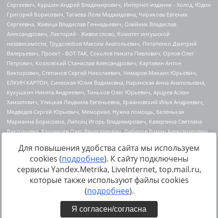
Для повышения удобства сайта мы используем
cookies (
подробнее
). К сайту подключены
сервисы Yandex.Metrika, LiveInternet, top.mail.ru,
Источник:
https://minjust.gov.ru/uploaded/files/reestr-
которые также используют файлы cookies
inostrannyih-agentov-22-03-2024.pdf
данные на
22.03.2024
(
подробнее
).
Я согласен/согласна