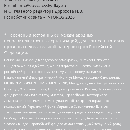
E-mail: info@zavyalovsky-flag.ru
И.О. главного редактора Дорохова Н.В.
Разработчик сайта –
INFOROS
2026
* Перечень иностранных и международных
неправительственных организаций, деятельность которых
признана нежелательной на территории Российской
Федерации:
Национальный фонд в поддержку демократии, Институт Открытое
Общество Фонд Содействия, Фонд Открытое общество, Американо-
российский фонд по экономическому и правовому развитию,
Национальный Демократический Институт Международных Отношений,
MEDIA DEVELOPMENT INVESTMENT FUND, Международный Республиканский
Институт, Открытая Россия, Институт современной России, Черноморский
фонд регионального сотрудничества, Европейская Платформа за
Демократические Выборы, Международный центр электоральных
исследований, Германский фонд Маршалла Соединенных Штатов,
Тихоокеанский центр защиты окружающей среды и природных ресурсов,
Свободная Россия, Всемирный конгресс украинцев, Атлантический совет,
Человек в беде, Европейский фонд за демократию, Джеймстаунский фонд,
Прожект Хармони, Родники дракона, Врачи против насильственного