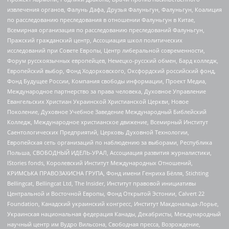
извлечения органов, Фалунь Дафа, Друзья Фалуньгун, Фалуньгун, Коалиция
по расследованию преследования в отношении Фалуньгун в Китае,
Всемирная организация по расследованию преследований Фалуньгун,
Пражский гражданский центр, Ассоциация школ политических
исследований при Совете Европы, Центр либеральной современности,
Форум русскоязычных европейцев, Немецко-русский обмен, Бард колледж,
Европейский выбор, Фонд Ходорковского, Оксфордский российский фонд,
Фонд Будущее России, Компания свободы информации, Проект Медиа,
Международное партнерство за права человека, Духовное Управление
Евангельских Христиан Украинской Христианской Церкви, Новое
Поколение, Духовное Учебное Заведение Международный Библейский
Колледж, Международное христианское движение, Всемирный Институт
Саентологических Предприятий, Церковь Духовной Технологии,
Европейская сеть организаций по наблюдению за выборами, Республика
Польша, СВОБОДНЫЙ ИДЕЛЬ-УРАЛ, Ассоциация развития журналистики,
IStories fonds, Королевский Институт Международных Отношений,
КРИМСЬКА ПРАВОЗАХИСНА ГРУПА, Фонд имени Генриха Бёлля, Stichting
Bellingcat, Bellingcat Ltd, The Insider, Институт правовой инициативы
Центральной и Восточной Европы, Фонд Открытой Эстонии, Calvert 22
Foundation, Канадский украинский конгресс, Институт Макдональда-Лорье,
Украинская национальная федерация Канады, Декабристы, Международный
научный центр им Вудро Вильсона, Свободная пресса, Возрождение,