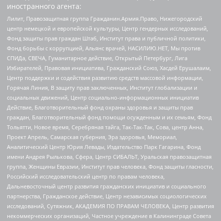
иностранного агента:
Лилит, Правозащитная группа Гражданин.Армия.Право, Нижегородский
центр немецкой и европейской культуры, Центр гендерных исследований,
Фонд защиты прав граждан Штаб, Институт права и публичной политики,
Фонд борьбы с коррупцией, Альянс врачей, НАСИЛИЮ.НЕТ, Мы против
СПИДа, СВЕЧА, Гуманитарное действие, Открытый Петербург, Лига
Избирателей, Правовая инициатива, Гражданский Союз, Хасдей Ерушалаим,
Центр поддержки и содействия развитию средств массовой информации,
Горячая Линия, В защиту прав заключенных, Институт глобализации и
социальных движений, Центр социально-информационных инициатив
Действие, Благотворительный фонд охраны здоровья и защиты прав
граждан, Благотворительный фонд помощи осужденным и их семьям, Фонд
Тольятти, Новое время, Серебряная тайга, Так-Так-Так, Сова, центр Анна,
Проект Апрель, Самарская губерния, Эра здоровья, Мемориал,
Аналитический Центр Юрия Левады, Издательство Парк Гагарина, Фонд
имени Андрея Рылькова, Сфера, Центр СИБАЛЬТ, Уральская правозащитная
группа, Женщины Евразии, Институт прав человека, Фонд защиты гласности,
Российский исследовательский центр по правам человека,
Дальневосточный центр развития гражданских инициатив и социального
партнерства, Гражданское действие, Центр независимых социологических
исследований, Сутяжник, АКАДЕМИЯ ПО ПРАВАМ ЧЕЛОВЕКА, Центр развития
некоммерческих организаций, Частное учреждение в Калининграде Совета