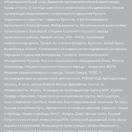
общенациональный союз, Движение против нелегальной иммиграции,
Кровь и Честь, О свободе совести и о религиозных объединениях, Омская
организация общественного политического движения Русское
национальное единство, Северное Братство, Клуб Болельщиков
Футбольного Клуба Динамо, Файзрахманисты, Мусульманская религиозная
организация п. Боровский, Община Коренного Русского народа
Щелковского района, Правый сектор, УНА - УНСО, Украинская
повстанческая армия, Тризуб им. Степана Бандеры, Братство, Белый Крест,
Misanthropic division, Религиозное объединение последователей инглиизма,
Народная Социальная Инициатива, TulaSkins, Этнополитическое
объединение Русские, Русское национальное объединение Атака, Мечеть
Мирмамеда, Община Коренного Русского народа г. Астрахани, ВОЛЯ,
Меджлис крымскотатарского народа, Рубеж Севера, ТОЙС, О
противодействии экстремистской деятельности, РЕВТАТПОД, Артподготовка,
Штольц, В честь иконы Божией Матери Державная, Сектор 16,
Независимость, Фирма, Молодежная правозащитная группа МПГ, Курсом
Правды и Единения, Каракольская инициативная группа, Автоград Крю,
Союз Славянских Сил Руси, Алля-Аят, Благотворительный пансионат Ак Умут,
Русская республика Русь, Арестантское уголовное единство, Башкорт, Нация
и свобода, Нация и свобода, W.H.С., Фалунь Дафа, Иртыш Ultras, Русский
Патриотический клуб-Новокузнецк/РПК, Сибирский державный союз, Фонд
борьбы с коррупцией, Фонд защиты прав граждан, Штабы Навального,
Совет граждан СССР Прикубанского округа г. Краснодара, Мужское