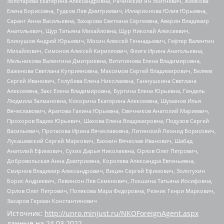
Золотарева Екатерина Александровна, Рачинский Ян Збигневич, Жемкова
Елена Борисовна, Гудков Лев Дмитриевич, Илларионова Юлия Юрьевна,
Саранг Анна Васильевна, Захарова Светлана Сергеевна, Аверин Владимир
Анатольевич, Щур Татьяна Михайловна, Щур Николай Алексеевич,
Блинушов Андрей Юрьевич, Мосин Алексей Геннадьевич, Гефтер Валентин
Михайлович, Симонов Алексей Кириллович, Флиге Ирина Анатольевна,
Мельникова Валентина Дмитриевна, Вититинова Елена Владимировна,
Баженова Светлана Куприяновна, Максимов Сергей Владимирович, Беляев
Сергей Иванович, Голубева Елена Николаевна, Ганнушкина Светлана
Алексеевна, Закс Елена Владимировна, Буртина Елена Юрьевна, Гендель
Людмила Залмановна, Кокорина Екатерина Алексеевна, Шуманов Илья
Вячеславович, Арапова Галина Юрьевна, Свечников Анатолий Мариевич,
Прохоров Вадим Юрьевич, Шахова Елена Владимировна, Подузов Сергей
Васильевич, Протасова Ирина Вячеславовна, Литинский Леонид Борисович,
Лукашевский Сергей Маркович, Бахмин Вячеслав Иванович, Шабад
Анатолий Ефимович, Сухих Дарья Николаевна, Орлов Олег Петрович,
Добровольская Анна Дмитриевна, Королева Александра Евгеньевна,
Смирнов Владимир Александрович, Вицин Сергей Ефимович, Золотухин
Борис Андреевич, Левинсон Лев Семенович, Локшина Татьяна Иосифовна,
Орлов Олег Петрович, Полякова Мара Федоровна, Резник Генри Маркович,
Захаров Герман Константинович
Источник:
http://unro.minjust.ru/NKOForeignAgent.aspx
данные на
24.03.2022