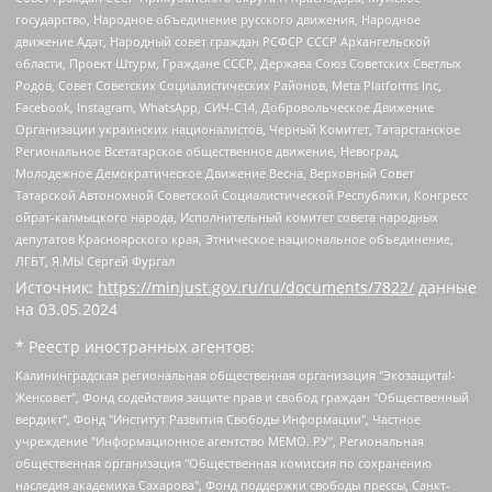
государство, Народное объединение русского движения, Народное
движение Адат, Народный совет граждан РСФСР СССР Архангельской
области, Проект Штурм, Граждане СССР, Держава Союз Советских Светлых
Родов, Совет Советских Социалистических Районов, Meta Platforms Inc,
Facebook, Instagram, WhatsApp, СИЧ-С14, Добровольческое Движение
Организации украинских националистов, Черный Комитет, Татарстанское
Региональное Всетатарское общественное движение, Невоград,
Молодежное Демократическое Движение Весна, Верховный Совет
Татарской Автономной Советской Социалистической Республики, Конгресс
ойрат-калмыцкого народа, Исполнительный комитет совета народных
депутатов Красноярского края, Этническое национальное объединение,
ЛГБТ, Я.МЫ Сергей Фургал
Источник:
https://minjust.gov.ru/ru/documents/7822/
данные
на
03.05.2024
* Реестр иностранных агентов:
Калининградская региональная общественная организация "Экозащита!-Женсовет", Фонд содействия защите прав и свобод граждан "Общественный вердикт", Фонд "Институт Развития Свободы Информации", Частное учреждение "Информационное агентство МЕМО. РУ", Региональная общественная организация "Общественная комиссия по сохранению наследия академика Сахарова", Фонд поддержки свободы прессы, Санкт-Петербургская общественная правозащитная организация "Гражданский контроль", Межрегиональная общественная организация "Информационно-просветительский центр "Мемориал", Региональный Фонд "Центр Защиты Прав Средств Массовой Информации", с 05.12.2023 Фонд "Центр Защиты Прав Средств массовой информации", Региональная общественная благотворительная организация помощи беженцам и мигрантам "Гражданское содействие", Негосударственное образовательное учреждение дополнительного профессионального образования (повышение квалификации) специалистов "АКАДЕМИЯ ПО ПРАВАМ ЧЕЛОВЕКА", Свердловская региональная общественная организация "Сутяжник", Автономная некоммерческая организация "Центр независимых социологических исследований", Союз общественных объединений "Российский исследовательский центр по правам человека", Региональное общественное учреждение научно-информационный центр "МЕМОРИАЛ", Некоммерческая организация "Фонд защиты гласности", Автономная некоммерческая организация "Институт прав человека", Городская общественная организация "Екатеринбургское общество "МЕМОРИАЛ", Городская общественная организация "Рязанское историко-просветительское и правозащитное общество "Мемориал" (Рязанский Мемориал), Челябинский региональный орган общественной самодеятельности – женское общественное объединение "Женщины Евразии", Челябинский региональный орган общественной самодеятельности "Уральская правозащитная группа", Фонд содействия защите здоровья и социальной справедливости имени Андрея Рылькова, Автономная Некоммерческая Организация "Аналитический Центр Юрия Левады", Автономная некоммерческая организация социальной поддержки населения "Проект Апрель", Региональная общественная организация помощи женщинам и детям, находящимся в кризисной ситуации "Информационно-методический центр "Анна", Фонд содействия развитию массовых коммуникаций и правовому просвещению "Так-так-Так", Фонд содействия устойчивому развитию "Серебряная тайга", Свердловский региональный общественный фонд социальных проектов "Новое время", "Idel.Реалии", Кавказ.Реалии, Крым.Реалии, Телеканал Настоящее Время, Татаро-башкирская служба Радио Свобода (Azatliq Radiosi), Радио Свободная Европа/Радио Свобода (PCE/PC), "Сибирь.Реалии", "Фактограф", Благотворительный фонд помощи осужденным и их семьям, Автономная некоммерческая организация "Институт глобализации и социальных движений", Фонд "В защиту прав заключенных", Частное учреждение "Центр поддержки и содействия развитию средств массовой информации", Пензенский региональный общественный благотворительный фонд "Гражданский союз", "Север.Реалии", Некоммерческая организация Фонд "Правовая инициатива", Общество с ограниченной ответственностью "Радио Свободная Европа/Радио Свобода", Чешское информационное агентство "MEDIUM-ORIENT", Красноярская региональная общественная организация "Мы против СПИДа", Камалягин Денис Николаевич, Маркелов Сергей Евгеньевич, Пономарев Лев Александрович, Савицкая Людмила Алексеевна, Автономная некоммерческая организация "Центр по работе с проблемой насилия "НАСИЛИЮ.НЕТ", Межрегиональный профессиональный союз работников здравоохранения "Альянс врачей", Юридическое лицо, зарегистрированное в Латвийской Республике, SIA "Medusa Project" (регистрационный номер 40103797863, дата регистрации 10.06.2014), Некоммерческая организация "Фонд по борьбе с коррупцией", Автономная некоммерческая организация "Институт права и публичной политики", Баданин Роман Сергеевич, Гликин Максим Александрович, Железнова Мария Михайловна, Лукьянова Юлия Сергеевна, Маетная Елизавета Витальевна, Маняхин Петр Борисович, Чуракова Ольга Владимировна, Ярош Юлия Петровна, Юридическое лицо "The Insider SIA", зарегистрированное в Риге, Латвийская Республика (дата регистрации 26.06.2015), являющееся администратором доменного имени интернет-издания "The Insider SIA", https://theins.ru, Постернак Алексей Евгеньевич, Рубин Михаил Аркадьевич, Анин Роман Александрович, Юридическое лицо Istories fonds, зарегистрированное в Латвийской Республике (регистрационный номер 50008295751, дата регистрации 24.02.2020), Великовский Дмитрий Александрович, Долинина Ирина Николаевна, Мароховская Алеся Алексеевна, Шлейнов Роман Юрьевич, Шмагун Олеся Валентиновна, Общество с ограниченной ответственностью "Альтаир 2021", Общество с ограниченной ответственностью "Вега 2021", Общество с ограниченной ответственностью "Главный редактор 2021", Общество с ограниченной ответственностью "Ромашки монолит", Важенков Артем Валерьевич, Ивановская областная общественная организация "Центр гендерных исследований", Гурман Юрий Альбертович, Медиапроект "ОВД-Инфо", Егоров Владимир Владимирович, Жилинский Владимир Александрович, Общество с ограниченной ответственностью "ЗП", Иванова София Юрьевна, Карезина Инна Павловна, Кильтау Екатерина Викторовна, Петров Алексей Викторович, Пискунов Сергей Евгеньевич, Смирнов Сергей Сергеевич, Тихонов Михаил Сергеевич, Общество с ограниченной ответственностью "ЖУРНАЛИСТ-ИНОСТРАННЫЙ АГЕНТ", Арапова Галина Юрьевна, Вольтская Татьяна Анатольевна, Американская компания "Mason G.E.S. Anonymous Foundation" (США), являющаяся владельцем интернет-издания https://mnews.world/, Компания "Stichting Bellingcat", зарегистрированная в Нидерландах (дата регистрации 11.07.2018), Захаров Андрей Вячеславович, Клепиковская Екатерина Дмитриевна, Общество с ограниченной ответственностью "МЕМО", Перл Роман Александрович, Симонов Евгений Алексеевич, Соловьева Елена Анатольевна, Сотников Даниил Владимирович, Сурначева Елизавета Дмитриевна, Автономная некоммерческая организация по защите прав человека и информированию населения "Якутия – Наше Мнение", Общество с ограниченной ответственностью "Москоу диджитал медиа", с 26.01.2023 Общество с ограниченной ответственностью "Чайка Белые сады", Ветошкина Валерия Валерьевна, Заговора Максим Александрович, Межрегиональное общественное движение "Российская ЛГБТ - сеть", Оленичев Максим Владимирович, Павлов Иван Юрьевич, Скворцова Елена Сергеевна, Общество с ограниченной ответственностью "Как бы инагент", Кочетков Игорь Викторович, Общество с ограниченной ответственностью "Честные выборы", Еланчик Олег Александрович, Общество с ограниченной ответственностью "Нобелевский призыв", Гималова Регина Эмилевна, Григорьев Андрей Валерьевич, Григорьева Алина Александровна, Ассоциация по содействию защите прав призывников, альтернативнослужащих и военнослужащих "Правозащитная группа "Гражданин.Армия.Право", Хисамова Регина Фаритовна, Автономная некоммерческая организация по реализации социально-правовых программ "Лилит", Дальневосточное общественное движение "Маяк", Санкт-Петербургская ЛГБТ-инициативная группа "Выход", Инициативная группа ЛГБТ+ "Реверс", Алексеев Андрей Викторович, Бекбулатова Таисия Львовна, Беляев Иван Михайлович, Владыкина Елена Сергеевна, Гельман Марат Александрович, Никульшина Вероника Юрьевна, Толоконникова Надежда Андреевна, Шендерович Виктор Анатольевич, Общество с ограниченной ответственностью "Данное сообщение", Общество с ограниченной ответственностью Издательский дом "Новая глава", Айнбиндер Александра Александровна, Московский комьюнити-центр для ЛГБТ+инициатив, Благотворительный фонд развития филантропии, Deutsche Welle (Германия, Kurt-Schumacher-Strasse 3, 53113 Bonn), Борзунова Мария Михайловна, Воробьев Виктор Викторович, Голубева Анна Львовна, Константинова Алла Михайловна, Малкова Ирина Владимировна, Мурадов Мурад Абдулгалимович, Осетинская Елизавета Николаевна, Понасенков Евгений Николаевич, Ганапольский Матвей Юрьевич, Киселев Евгений Алексеевич, Борухович Ирина Григорьевна, Дремин Иван Тимофеевич, Дубровский Дмитрий Викторович, Красноярская региональная общественная организация поддержки и развития альтернативных образовательных технологий и межкультурных коммуникаций "ИНТЕРРА", Маяковская Екатерина Алексеевна, Фейгин Марк Захарович, Филимонов Андрей Викторович, Дзугкоева Регина Николаевна, Доброхотов Роман Александрович, Дудь Юрий Александрович, Елкин Сергей Владимирович, Кругликов Кирилл Игоревич, Сабунаева Мария Леонидовна, Семенов Алексей Владимирович, Шаинян Карен Багратович, Шульман Екатерина Михайловна, Асафьев Артур Валерьевич, Вахштайн Виктор Семенович, Венедиктов Алексей Алексеевич, Лушникова Екатерина Евгеньевна, Волков Леонид Михайлович, Невзоров Александр Глебович, Пархоменко Сергей Борисович, Сироткин Ярослав Николаевич, Кара-Мурза Владимир Владимирович, Баранова Наталья Владимировна, Гозман Леонид Яковлевич, Кагарлицкий Борис Юльевич, Климарев Михаил Валерьевич, Милов Владимир Станиславович, Автономная некоммерческая организация Краснодарский центр современного искусства "Типография", Моргенштерн Алишер Тагирович, Соболь Любовь Эдуардовна, Общество с ограниченной ответственностью "ЛИЗА НОРМ", Каспаров Гарри Кимович, Ходорковский Михаил Борисович, Общество с ограниченной ответственностью "Апрельские тезисы", Данилович Ирина Брониславовна, Кашин Олег Владимирович, Петров Николай Владимирович, Пивоваров Алексей Владимирович, Соколов Михаил Владимирович, Цветкова Юлия Владимировна, Чичваркин Евгений Александрович, Комитет против пыток/Команда против пыток, Общество с ограниченной ответственностью "Первый научный", Общество с ограниченной ответственностью "Вертолет и ко", Белоцерковская Вероника Борисовна, Кац Максим Евгеньевич, Лазарева Татьяна Юрьевна, Шаведдинов Руслан Табризович, Яшин Илья Валерьевич, Общество с ограниченной ответственностью "Иноагент ААВ", Алешковский Дмитрий Петрович, Альбац Евгения Марковна, Быков Дмитрий Львович, Галямина Юлия Евгеньевна, Лойко Сергей Леонидович, Мартынов Кирилл Константинович, Медведев Сергей Александрович, Крашенинников Федор Геннадиевич, Гордеева Катерина Вл