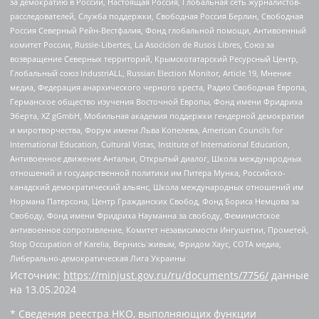
за демократию в России, Настоящая Россия, Глобальная сеть журналистов-
расследователей, Служба поддержки, Свободная Россия Берлин, Свободная
Россия Северный Рейн-Вестфалия, Фонд глобальной помощи, Антивоенный
комитет России, Russie-Libertes, La Asocicion de Rusos Libres, Союз за
возвращение Северных территорий, Крымскотатарский Ресурсный Центр,
Глобальный союз IndustriALL, Russian Election Monitor, Article 19, Мнение
медиа, Федерация анархического черного креста, Радио Свободная Европа,
Германское общество изучения Восточной Европы, Фонд имени Фридриха
Эберта, XZ gGmbH, Мобильная академия поддержки гендерной демократии
и миротворчества, Форум имени Льва Копелева, American Councils for
International Education, Cultural Vistas, Institute of International Education,
Антивоенное движение Антальи, Открытый диалог, Школа международных
отношений и государственной политики им Питера Мунка, Российско-
канадский демократический альянс, Школа международных отношений им
Нормана Патерсона, Центр Гражданских Свобод, Фонд Бориса Немцова за
Свободу, Фонд имени Фридриха Науманна за свободу, Феминистское
антивоенное сопротивление, Комитет независимости Ингушетии, Прометей,
Stop Occupation of Karelia, Вернись живым, Фридом Хаус, СОТА медиа,
Либерально-демократическая Лига Украины
Источник:
https://minjust.gov.ru/ru/documents/7756/
данные
на
13.05.2024
* Сведения реестра НКО, выполняющих функции