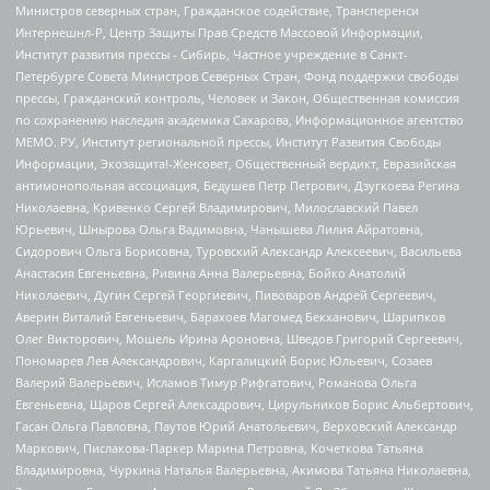
Министров северных стран, Гражданское содействие, Трансперенси
Интернешнл-Р, Центр Защиты Прав Средств Массовой Информации,
Институт развития прессы - Сибирь, Частное учреждение в Санкт-
Петербурге Совета Министров Северных Стран, Фонд поддержки свободы
прессы, Гражданский контроль, Человек и Закон, Общественная комиссия
по сохранению наследия академика Сахарова, Информационное агентство
МЕМО. РУ, Институт региональной прессы, Институт Развития Свободы
Информации, Экозащита!-Женсовет, Общественный вердикт, Евразийская
антимонопольная ассоциация, Бедушев Петр Петрович, Дзугкоева Регина
Николаевна, Кривенко Сергей Владимирович, Милославский Павел
Юрьевич, Шнырова Ольга Вадимовна, Чанышева Лилия Айратовна,
Сидорович Ольга Борисовна, Туровский Александр Алексеевич, Васильева
Анастасия Евгеньевна, Ривина Анна Валерьевна, Бойко Анатолий
Николаевич, Дугин Сергей Георгиевич, Пивоваров Андрей Сергеевич,
Аверин Виталий Евгеньевич, Барахоев Магомед Бекханович, Шарипков
Олег Викторович, Мошель Ирина Ароновна, Шведов Григорий Сергеевич,
Пономарев Лев Александрович, Каргалицкий Борис Юльевич, Созаев
Валерий Валерьевич, Исламов Тимур Рифгатович, Романова Ольга
Евгеньевна, Щаров Сергей Алексадрович, Цирульников Борис Альбертович,
Гасан Ольга Павловна, Паутов Юрий Анатольевич, Верховский Александр
Маркович, Пислакова-Паркер Марина Петровна, Кочеткова Татьяна
Владимировна, Чуркина Наталья Валерьевна, Акимова Татьяна Николаевна,