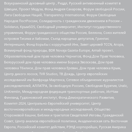
Всеукраинский духовный центр , Риддл, Русский антивоенный комитет в
Швеции, Проект Медуза, Фонд Андрея Сахарова, Форум свободной России,
Лига Свободных Наций, Transparеncy International, Форум Свободных
Народов ПостРоссии, Солидарность с гражданским движением в России –
Solidarus, КрымSOS, Свободный университет, Институт государственного
управления, Форум гражданского общества Россия, Беллона, Союз жителей
островов Тисима и Хабомаи, Съезд народных депутатов, Гринпис
Интернешнл, Фонд борьбы с коррупцией Инк, Завет церквей TCCN, Агора,
Всемирный фонд природы, BDR Novaja Gazeta-Europe, Алтай проект,
Образовательный дом прав человека Чернигов, Фонд Дом Прав Человека,
Белорусский дом прав человека имени Бориса Звозскова, Дом прав
человека Тбилиси, Дом прав человека Ереван, Дом прав человека Крым,
Центр дикого лосося, TVR Studios, ТВ Дождь, Центр европейских
исследований им Вилфрида Мартенса, Сетевое объединение журналистов
расследователей, АЛЛАТРА, За свободную Россию, Свободная Бурятия, Uralic,
UnKremlin, Международная федерация транспортных рабочих, ИстЧам
Финланд, Гудзоновский институт, Фонд Демократического Развития,
Комитет-2024, Центрально-Европейский университет, Центр
восточноевропейских и международных исследований, Общество
Сторожевой башни, Библии и трактатов Свидетелей Иеговы, Гражданский
Совет, Центр анализа европейской политики, Академическая сеть Восточная
Европа, Российский комитет действия, РЭНД корпорейшн, Русская Америка