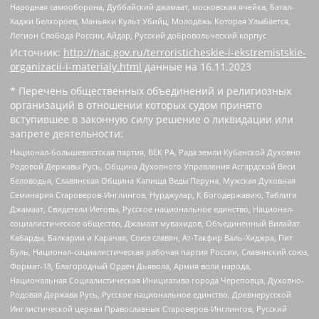
Народная самооборона, Дуббайский джамаат, московская ячейка, Батал-
Хаджи Белхороев, Маньяки Культ Убийц, Молодёжь Которая Улыбается,
Легион Свобода России, Айдар, Русский добровольческий корпус
Источник:
http://nac.gov.ru/terroristicheskie-i-ekstremistskie-
organizacii-i-materialy.html
данные на
16.11.2023
* Перечень общественных объединений и религиозных
организаций в отношении которых судом принято
вступившее в законную силу решение о ликвидации или
запрете деятельности:
Национал-большевистская партия, ВЕК РА, Рада земли Кубанской Духовно
Родовой Державы Русь, Община Духовного Управления Асгардской Веси
Беловодья, Славянская Община Капища Веды Перуна, Мужская Духовная
Семинария Староверов-Инглингов, Нурджулар, К Богодержавию, Таблиги
Джамаат, Свидетели Иеговы, Русское национальное единство, Национал-
социалистическое общество, Джамаат мувахидов, Объединенный Вилайат
Кабарды, Балкарии и Карачая, Союз славян, Ат-Такфир Валь-Хиджра, Пит
Буль, Национал-социалистическая рабочая партия России, Славянский союз,
Формат-18, Благородный Орден Дьявола, Армия воли народа,
Национальная Социалистическая Инициатива города Череповца, Духовно-
Родовая Держава Русь, Русское национальное единство, Древнерусской
Инглистической церкви Православных Староверов-Инглингов, Русский