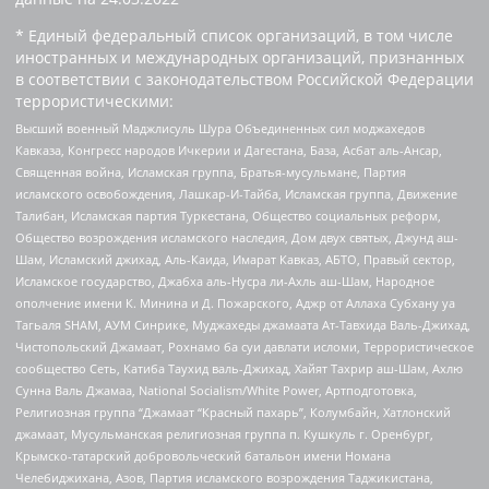
* Единый федеральный список организаций, в том числе
иностранных и международных организаций, признанных
в соответствии с законодательством Российской Федерации
террористическими:
Высший военный Маджлисуль Шура Объединенных сил моджахедов
Кавказа, Конгресс народов Ичкерии и Дагестана, База, Асбат аль-Ансар,
Священная война, Исламская группа, Братья-мусульмане, Партия
исламского освобождения, Лашкар-И-Тайба, Исламская группа, Движение
Талибан, Исламская партия Туркестана, Общество социальных реформ,
Общество возрождения исламского наследия, Дом двух святых, Джунд аш-
Шам, Исламский джихад, Аль-Каида, Имарат Кавказ, АБТО, Правый сектор,
Исламское государство, Джабха аль-Нусра ли-Ахль аш-Шам, Народное
ополчение имени К. Минина и Д. Пожарского, Аджр от Аллаха Субхану уа
Тагьаля SHAM, АУМ Синрике, Муджахеды джамаата Ат-Тавхида Валь-Джихад,
Чистопольский Джамаат, Рохнамо ба суи давлати исломи, Террористическое
сообщество Сеть, Катиба Таухид валь-Джихад, Хайят Тахрир аш-Шам, Ахлю
Сунна Валь Джамаа, National Socialism/White Power, Артподготовка,
Религиозная группа “Джамаат “Красный пахарь”, Колумбайн, Хатлонский
джамаат, Мусульманская религиозная группа п. Кушкуль г. Оренбург,
Крымско-татарский добровольческий батальон имени Номана
Челебиджихана, Азов, Партия исламского возрождения Таджикистана,