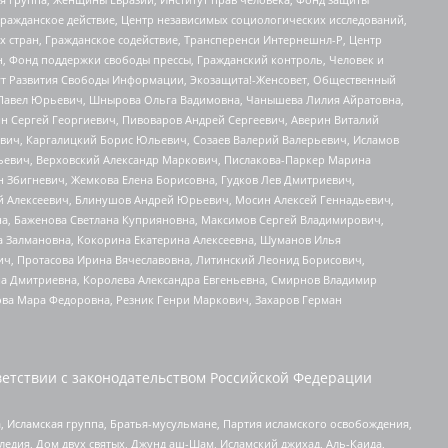
Гражданское действие, Центр независимых социологических исследований,
стран, Гражданское содействие, Трансперенси Интернешнл-Р, Центр
н, Фонд поддержки свободы прессы, Гражданский контроль, Человек и
тут Развития Свободы Информации, Экозащита!-Женсовет, Общественный
й Павел Юрьевич, Шнырова Ольга Вадимовна, Чанышева Лилия Айратовна,
ин Сергей Георгиевич, Пивоваров Андрей Сергеевич, Аверин Виталий
вич, Каргалицкий Борис Юльевич, Созаев Валерий Валерьевич, Исламов
льевич, Верховский Александр Маркович, Пислакова-Паркер Марина
н Збигневич, Жемкова Елена Борисовна, Гудков Лев Дмитриевич,
й Алексеевич, Блинушов Андрей Юрьевич, Мосин Алексей Геннадьевич,
а, Баженова Светлана Куприяновна, Максимов Сергей Владимирович,
а Залмановна, Кокорина Екатерина Алексеевна, Шуманов Илья
ч, Протасова Ирина Вячеславовна, Литинский Леонид Борисович,
а Дмитриевна, Королева Александра Евгеньевна, Смирнов Владимир
ова Мара Федоровна, Резник Генри Маркович, Захаров Герман
етствии с законодательством Российской Федерации
 Исламская группа, Братья-мусульмане, Партия исламского освобождения,
едия, Дом двух святых, Джунд аш-Шам, Исламский джихад, Аль-Каида,