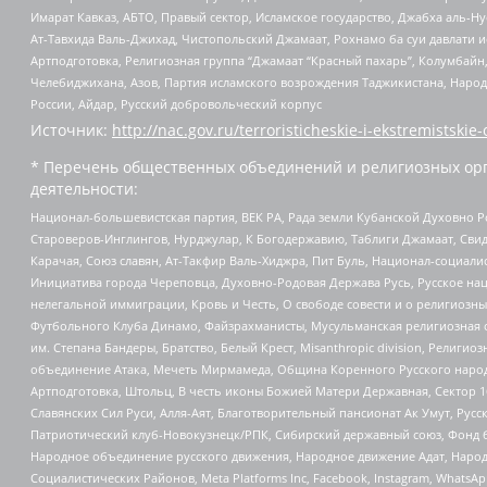
Имарат Кавказ, АБТО, Правый сектор, Исламское государство, Джабха аль-
Ат-Тавхида Валь-Джихад, Чистопольский Джамаат, Рохнамо ба суи давлати и
Артподготовка, Религиозная группа “Джамаат “Красный пахарь”, Колумбайн
Челебиджихана, Азов, Партия исламского возрождения Таджикистана, Народ
России, Айдар, Русский добровольческий корпус
Источник:
http://nac.gov.ru/terroristicheskie-i-ekstremistskie-
* Перечень общественных объединений и религиозных орг
деятельности:
Национал-большевистская партия, ВЕК РА, Рада земли Кубанской Духовно
Староверов-Инглингов, Нурджулар, К Богодержавию, Таблиги Джамаат, Сви
Карачая, Союз славян, Ат-Такфир Валь-Хиджра, Пит Буль, Национал-социал
Инициатива города Череповца, Духовно-Родовая Держава Русь, Русское н
нелегальной иммиграции, Кровь и Честь, О свободе совести и о религиоз
Футбольного Клуба Динамо, Файзрахманисты, Мусульманская религиозная о
им. Степана Бандеры, Братство, Белый Крест, Misanthropic division, Рели
объединение Атака, Мечеть Мирмамеда, Община Коренного Русского народа
Артподготовка, Штольц, В честь иконы Божией Матери Державная, Сектор 1
Славянских Сил Руси, Алля-Аят, Благотворительный пансионат Ак Умут, Русск
Патриотический клуб-Новокузнецк/РПК, Сибирский державный союз, Фонд б
Народное объединение русского движения, Народное движение Адат, Народ
Социалистических Районов, Meta Platforms Inc, Facebook, Instagram, Wha