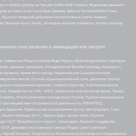
жр от Аллаха Субхану уа Тагьаля SHAM, АУМ Синрике, Муджахеды джамаата
рир аш-Шам, Ахлю Сунна Валь Джамаа, National Socialism/White Power,
рг, Крымско-татарский добровольческий батальон имени Номана
оев, Маньяки Культ Убийц, Молодёжь Которая Улыбается, Легион Свобода
аконную силу решение о ликвидации или запрете
ья, Славянская Община Капища Веды Перуна, Мужская Духовная Семинария
щество, Джамаат мувахидов, Объединенный Вилайат Кабарды, Балкарии и
ден Дьявола, Армия воли народа, Национальная Социалистическая
роверов-Инглингов, Русский общенациональный союз, Движение против
усское национальное единство, Северное Братство, Клуб Болельщиков
а, Правый сектор, УНА - УНСО, Украинская повстанческая армия, Тризуб
 TulaSkins, Этнополитическое объединение Русские, Русское национальное
О противодействии экстремистской деятельности, РЕВТАТПОД,
ы и Единения, Каракольская инициативная группа, Автоград Крю, Союз
 Нация и свобода, W.H.С., Фалунь Дафа, Иртыш Ultras, Русский
ан СССР Прикубанского округа г. Краснодара, Мужское государство,
СССР, Держава Союз Советских Светлых Родов, Совет Советских
в, Черный Комитет, Татарстанское Региональное Всетатарское общественное