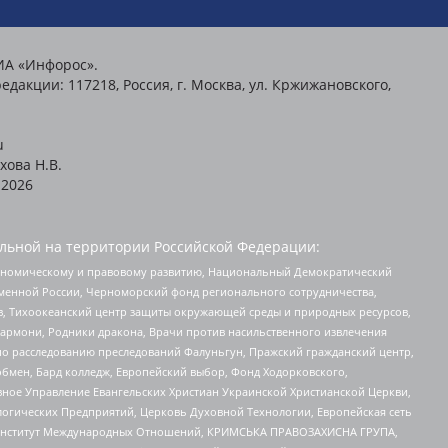
ИА «Инфорос».
едакции: 117218, Россия, г. Москва, ул. Кржижановского,
u
хова Н.В.
2026
льной на территории Российской Федерации:
кономическому и правовому развитию, Национальный Демократический
менной России, Черноморский фонд регионального сотрудничества,
, Тихоокеанский центр защиты окружающей среды и природных ресурсов,
 Хармони, Родники дракона, Врачи против насильственного извлечения
по расследованию преследований Фалуньгун, Пражский гражданский центр,
бмен, Бард колледж, Европейский выбор, Фонд Ходорковского,
ное Управление Евангельских Христиан Украинской Христианской Церкви,
огических Предприятий, Церковь Духовной Технологии, Европейская сеть
ий Институт Международных Отношений, КРИМСЬКА ПРАВОЗАХИСНА ГРУПА,