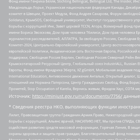
Фонд имени Генриха Бёлля, Stichting Bellingcat, Bellingcat Ltd, The Inside
Макдональда-Лорье, Украинская национальная федерация Канады, Декабрис
комитет в Швеции, Проект Медуза, Фонд Андрея Сахарова, Форум свободной 
Solidarus, КрымSOS, Свободный университет, Институт государственного у
борьбы с коррупцией Инк, Завет церквей TCCN, Агора, Всемирный фонд при
имени Бориса Звозскова, Дом прав человека Тбилиси, Дом прав человека Ер
журналистов расследователей, АЛЛАТРА, За свободную Россию, Свободная Б
Комитет-2024, Центрально-Европейский университет, Центр восточноевроп
европейской политики, Академическая сеть Восточная Европа, Российский к
поддержки, Свободная Россия Берлин, Свободная Россия Северный Рейн-Вест
Крымскотатарский Ресурсный Центр, Глобальный союз IndustriALL, Russian E
Европы, Фонд имени Фридриха Эберта, XZ gGmbH, Мобильная академия поддержк
International Education, Антивоенное движение Антальи, Открытый диало
отношений им Нормана Патерсона, Центр Гражданских Свобод, Фонд Бориса
Прометей, Stop Occupation of Karelia, Вернись живым, Фридом Хаус, СОТА 
Источник:
https://minjust.gov.ru/ru/documents/7756/
данные
* Сведения реестра НКО, выполняющих функции иностранн
Лилит, Правозащитная группа Гражданин.Армия.Право, Нижегородский цент
борьбы с коррупцией, Альянс врачей, НАСИЛИЮ.НЕТ, Мы против СПИДа, СВЕ
содействия развитию средств массовой информации, Горячая Линия, В защ
охраны здоровья и защиты прав граждан, Благотворительный фонд помощи ос
Мемориал, Аналитический Центр Юрия Левады, Издательство Парк Гагарина