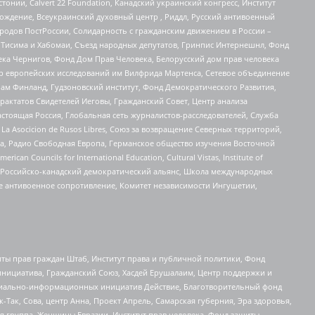
стонии, Calvert 22 Foundation, Канадский украинский конгресс, Институт
ждение, Всеукраинский духовный центр , Риддл, Русский антивоенный
ародов ПостРоссии, Солидарность с гражданским движением в России –
в Тисима и Хабомаи, Съезд народных депутатов, Гринпис Интернешнл, Фонд
ека Чернигов, Фонд Дом Прав Человека, Белорусский дом прав человека
нтр европейских исследований им Вилфрида Мартенса, Сетевое объединение
Чам Финланд, Гудзоновский институт, Фонд Демократического Развития,
актатов Свидетелей Иеговы, Гражданский Совет, Центр анализа
астоящая Россия, Глобальная сеть журналистов-расследователей, Служба
a Asocicion de Rusos Libres, Союз за возвращение Северных территорий,
еста, Радио Свободная Европа, Германское общество изучения Восточной
ouncils for International Education, Cultural Vistas, Institute of
, Российско-канадский демократический альянс, Школа международных
е антивоенное сопротивление, Комитет независимости Ингушетии,
ты прав граждан Штаб, Институт права и публичной политики, Фонд
инициатива, Гражданский Союз, Хасдей Ерушалаим, Центр поддержки и
социально-информационных инициатив Действие, Благотворительный фонд
Так, Сова, центр Анна, Проект Апрель, Самарская губерния, Эра здоровья,
я группа, Женщины Евразии, Институт прав человека, Фонд защиты