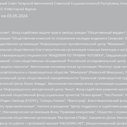
ный Совет Татарской Автономной Советской Социалистической Республики, Кон
БТ, Я.МЫ Сергей Фургал
 на
03.05.2024
мная некоммерческая организация "Центр по работе с проблемой насилия "НАСИЛИЮ.НЕТ", Межрегиональный профессиональный союз работников здравоохранения "Альянс врачей", Юридическое лицо, зарегистрированное в Латвийской Республике, SIA "Medusa Project" (регистрационный номер 40103797863, дата регистрации 10.06.2014), Некоммерческая организация "Фонд по борьбе с коррупцией", Автономная некоммерческая организация "Институт права и публичной политики", Баданин Роман Сергеевич, Гликин Максим Александрович, Железнова Мария Михайловна, Лукьянова Юлия Сергеевна, Маетная Елизавета Витальевна, Маняхин Петр Борисович, Чуракова Ольга Владимировна, Ярош Юлия Петровна, Юридическое лицо "The Insider SIA", зарегистрированное в Риге, Латвийская Республика (дата регистрации 26.06.2015), являющееся администратором доменного имени интернет-издания "The Insider SIA", https://theins.ru, Постернак Алексей Евгеньевич, Рубин Михаил Аркадьевич, Анин Роман Александрович, Юридическое лицо Istories fonds, зарегистрированное в Латвийской Республике (регистрационный номер 50008295751, дата регистрации 24.02.2020), Великовский Дмитрий Александрович, Долинина Ирина Николаевна, Мароховская Алеся Алексеевна, Шлейнов Роман Юрьевич, Шмагун Олеся Валентиновна, Общество с ограниченной ответственностью "Альтаир 2021", Общество с ограниченной ответственностью "Вега 2021", Общество с ограниченной ответственностью "Главный редактор 2021", Общество с ограниченной ответственностью "Ромашки монолит", Важенков Артем Валерьевич, Ивановская областная общественная организация "Центр гендерных исследований", Гурман Юрий Альбертович, Медиапроект "ОВД-Инфо", Егоров Владимир Владимирович, Жилинский Владимир Александрович, Общество с ограниченной ответственностью "ЗП", Иванова София Юрьевна, Карезина Инна Павловна, Кильтау Екатерина Викторовна, Петров Алексей Викторович, Пискунов Сергей Евгеньевич, Смирнов Сергей Сергеевич, Тихонов Михаил Сергеевич, Общество с ограниченной ответственностью "ЖУРНАЛИСТ-ИНОСТРАННЫЙ АГЕНТ", Арапова Галина Юрьевна, Вольтская Татьяна Анатольевна, Американская компания "Mason G.E.S. Anonymous Foundation" (США), являющаяся владельцем интернет-издания https://mnews.world/, Компания "Stichting Bellingcat", зарегистрированная в Нидерландах (дата регистрации 11.07.2018), Захаров Андрей Вячеславович, Клепиковская Екатерина Дмитриевна, Общество с ограниченной ответственностью "МЕМО", Перл Роман Александрович, Симонов Евгений Алексеевич, Соловьева Елена Анатольевна, Сотников Даниил Владимирович, Сурначева Елизавета Дмитриевна, Автономная некоммерческая организация по защите прав человека и информированию населения "Якутия – Наше Мнение", Общество с ограниченной ответственностью "Москоу диджитал медиа", с 26.01.2023 Общество с ограниченной ответственностью "Чайка Белые сады", Ветошкина Валерия Валерьевна, Заговора Максим Александрович, Межрегиональное общественное движение "Российская ЛГБТ - сеть", Оленичев Максим Владимирович, Павлов Иван Юрьевич, Скворцова Елена Сергеевна, Общество с ограниченной ответственностью "Как бы инагент", Кочетков Игорь Викторович, Общество с ограниченной ответственностью "Честные выборы", Еланчик Олег Александрович, Общество с ограниченной ответственностью "Нобелевский призыв", Гималова Регина Эмилевна, Григорьев Андрей Валерьевич, Григорьева Алина Александровна, Ассоциация по содействию защите прав призывников, альтернативнослужащих и военнослужащих "Правозащитная группа "Гражданин.Армия.Право", Хисамова Регина Фаритовна, Автономная некоммерческая организация по реализации социально-правовых программ "Лилит", Дальн