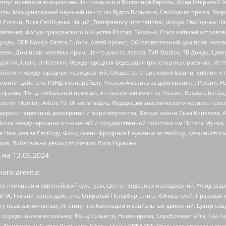
r, Институт правовой инициативы Центральной и Восточной Европы, Фонд Открытой Э
ты, Международный научный центр им Вудро Вильсона, Свободная пресса, Возро
России, Лига Свободных Наций, Transparеncy International, Форум Свободных Н
правления, Форум гражданского общества Россия, Беллона, Союз жителей острово
роды, BDR Novaja Gazeta-Europe, Алтай проект, Образовательный дом прав челов
еван, Дом прав человека Крым, Центр дикого лосося, TVR Studios, ТВ Дождь, Це
урятия, Uralic, UnKremlin, Международная федерация транспортных рабочих, Ист
ейских и международных исследований, Общество Сторожевой башни, Библии и тр
омитет действия, РЭНД корпорейшн, Русская Америка за демократию в России, Н
фалия, Фонд глобальной помощи, Антивоенный комитет России, Russie-Libertes, L
lection Monitor, Article 19, Мнение медиа, Федерация анархического черного кр
и гендерной демократии и миротворчества, Форум имени Льва Копелева, American C
г, Школа международных отношений и государственной политики им Питера Мунка
 Немцова за Свободу, Фонд имени Фридриха Науманна за свободу, Феминистско
медиа, Либерально-демократическая Лига Украины
 на
13.05.2024
ого агента:
р немецкой и европейской культуры, Центр гендерных исследований, Фонд защи
ЧА, Гуманитарное действие, Открытый Петербург, Лига Избирателей, Правовая 
иту прав заключенных, Институт глобализации и социальных движений, Центр 
ужденным и их семьям, Фонд Тольятти, Новое время, Серебряная тайга, Так-Так-
, Фонд имени Андрея Рылькова, Сфера, Центр СИБАЛЬТ, Уральская правозащитна