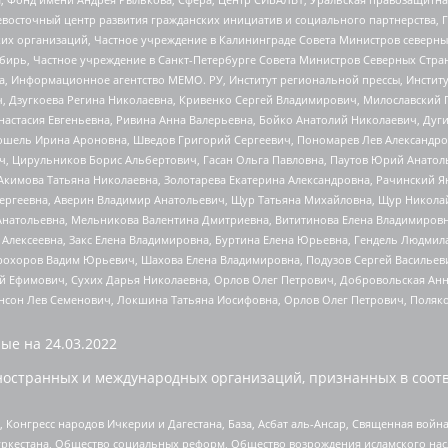
невосточный центр развития гражданских инициатив и социального партнерства, 
 организаций, Частное учреждение в Калининграде Совета Министров северных 
бирь, Частное учреждение в Санкт-Петербурге Совета Министров Северных Стра
а, Информационное агентство МЕМО. РУ, Институт региональной прессы, Инсти
ч, Дзугкоева Регина Николаевна, Кривенко Сергей Владимирович, Милославски
настасия Евгеньевна, Ривина Анна Валерьевна, Бойко Анатолий Николаевич, Дуг
ошель Ирина Ароновна, Шведов Григорий Сергеевич, Пономарев Лев Александро
ч, Цирульников Борис Альбертович, Гасан Ольга Павловна, Паутов Юрий Анато
Акимова Татьяна Николаевна, Золотарева Екатерина Александровна, Рачинский Я
Сергеевна, Аверин Владимир Анатольевич, Щур Татьяна Михайловна, Щур Никола
Анатольевна, Мельникова Валентина Дмитриевна, Вититинова Елена Владимировн
 Алексеевна, Закс Елена Владимировна, Буртина Елена Юрьевна, Гендель Людмил
рохоров Вадим Юрьевич, Шахова Елена Владимировна, Подузов Сергей Васильеви
й Ефимович, Сухих Дарья Николаевна, Орлов Олег Петрович, Добровольская Анн
нсон Лев Семенович, Локшина Татьяна Иосифовна, Орлов Олег Петрович, Поляк
ые на
24.03.2022
ностранных и международных организаций, признанных в соотв
нгресс народов Ичкерии и Дагестана, База, Асбат аль-Ансар, Священная война,
уркестана, Общество социальных реформ, Общество возрождения исламского насл