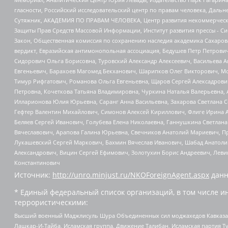
гласности, Российский исследовательский центр по правам человека, Даль
Сутяжник, АКАДЕМИЯ ПО ПРАВАМ ЧЕЛОВЕКА, Центр развития некоммерческих
Защиты Прав Средств Массовой Информации, Институт развития прессы - Си
Закон, Общественная комиссия по сохранению наследия академика Сахаров
вердикт, Евразийская антимонопольная ассоциация, Бедушев Петр Петрови
Сидорович Ольга Борисовна, Туровский Александр Алексеевич, Васильева А
Евгеньевич, Барахоев Магомед Бекханович, Шарипков Олег Викторович, М
Тимур Рифгатович, Романова Ольга Евгеньевна, Щаров Сергей Алексадрови
Петровна, Кочеткова Татьяна Владимировна, Чуркина Наталья Валерьевна, 
Илларионова Юлия Юрьевна, Саранг Анна Васильевна, Захарова Светлана 
Гефтер Валентин Михайлович, Симонов Алексей Кириллович, Флиге Ирина 
Беляев Сергей Иванович, Голубева Елена Николаевна, Ганнушкина Светлана
Вячеславович, Арапова Галина Юрьевна, Свечников Анатолий Мариевич, П
Лукашевский Сергей Маркович, Бахмин Вячеслав Иванович, Шабад Анатоли
Александрович, Вицин Сергей Ефимович, Золотухин Борис Андреевич, Леви
Константинович
Источник:
http://unro.minjust.ru/NKOForeignAgent.aspx
данн
* Единый федеральный список организаций, в том числе и
террористическими:
Высший военный Маджлисуль Шура Объединенных сил моджахедов Кавказа, Ко
Лашкар-И-Тайба, Исламская группа, Движение Талибан, Исламская партия Т