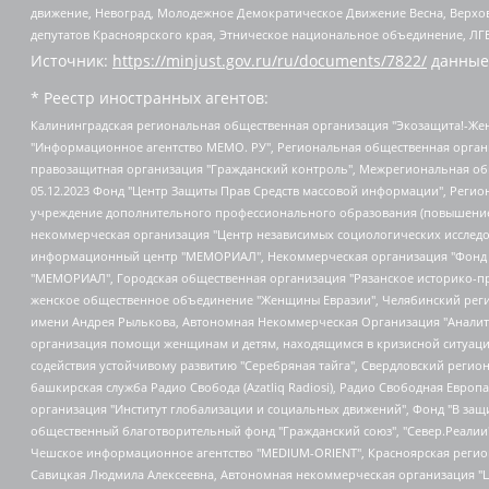
движение, Невоград, Молодежное Демократическое Движение Весна, Верхов
депутатов Красноярского края, Этническое национальное объединение, ЛГ
Источник:
https://minjust.gov.ru/ru/documents/7822/
данные
* Реестр иностранных агентов:
Калининградская региональная общественная организация "Экозащита!-Женсовет", Фонд содействия защите прав и свобод граждан "Общественный вердикт", Фонд "Институт Развития Свободы Информации", Частное учреждение "Информационное агентство МЕМО. РУ", Региональная общественная организация "Общественная комиссия по сохранению наследия академика Сахарова", Фонд поддержки свободы прессы, Санкт-Петербургская общественная правозащитная организация "Гражданский контроль", Межрегиональная общественная организация "Информационно-просветительский центр "Мемориал", Региональный Фонд "Центр Защиты Прав Средств Массовой Информации", с 05.12.2023 Фонд "Центр Защиты Прав Средств массовой информации", Региональная общественная благотворительная организация помощи беженцам и мигрантам "Гражданское содействие", Негосударственное образовательное учреждение дополнительного профессионального образования (повышение квалификации) специалистов "АКАДЕМИЯ ПО ПРАВАМ ЧЕЛОВЕКА", Свердловская региональная общественная организация "Сутяжник", Автономная некоммерческая организация "Центр независимых социологических исследований", Союз общественных объединений "Российский исследовательский центр по правам человека", Региональное общественное учреждение научно-информационный центр "МЕМОРИАЛ", Некоммерческая организация "Фонд защиты гласности", Автономная некоммерческая организация "Институт прав человека", Городская общественная организация "Екатеринбургское общество "МЕМОРИАЛ", Городская общественная организация "Рязанское историко-просветительское и правозащитное общество "Мемориал" (Рязанский Мемориал), Челябинский региональный орган общественной самодеятельности – женское общественное объединение "Женщины Евразии", Челябинский региональный орган общественной самодеятельности "Уральская правозащитная группа", Фонд содействия защите здоровья и социальной справедливости имени Андрея Рылькова, Автономная Некоммерческая Организация "Аналитический Центр Юрия Левады", Автономная некоммерческая организация социальной поддержки населения "Проект Апрель", Региональная общественная организация помощи женщинам и детям, находящимся в кризисной ситуации "Информационно-методический центр "Анна", Фонд содействия развитию массовых коммуникаций и правовому просвещению "Так-так-Так", Фонд содействия устойчивому развитию "Серебряная тайга", Свердловский региональный общественный фонд социальных проектов "Новое время", "Idel.Реалии", Кавказ.Реалии, Крым.Реалии, Телеканал Настоящее Время, Татаро-башкирская служба Радио Свобода (Azatliq Radiosi), Радио Свободная Европа/Радио Свобода (PCE/PC), "Сибирь.Реалии", "Фактограф", Благотворительный фонд помощи осужденным и их семьям, Автономная некоммерческая организация "Институт глобализации и социальных движений", Фонд "В защиту прав заключенных", Частное учреждение "Центр поддержки и содействия развитию средств массовой информации", Пензенский региональный общественный благотворительный фонд "Гражданский союз", "Север.Реалии", Некоммерческая организация Фонд "Правовая инициатива", Общество с ограниченной ответственностью "Радио Свободная Европа/Радио Свобода", Чешское информационное агентство "MEDIUM-ORIENT", Красноярская региональная общественная организация "Мы против СПИДа", Камалягин Денис Николаевич, Маркелов Сергей Евгеньевич, Пономарев Лев Александрович, Савицкая Людмила Алексеевна, Автоно