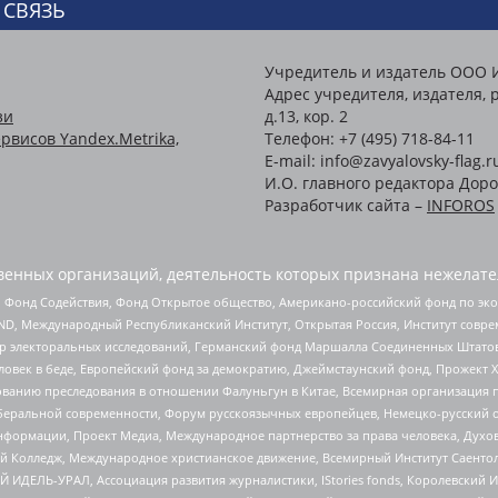
 СВЯЗЬ
Учредитель и издатель ООО 
Адрес учредителя, издателя, р
зи
д.13, кор. 2
рвисов Yandex.Metrika,
Телефон: +7 (495) 718-84-11
E-mail: info@zavyalovsky-flag.r
И.О. главного редактора Доро
Разработчик сайта –
INFOROS
енных организаций, деятельность которых признана нежелате
 Фонд Содействия, Фонд Открытое общество, Американо-российский фонд по э
 Международный Республиканский Институт, Открытая Россия, Институт совре
р электоральных исследований, Германский фонд Маршалла Соединенных Штатов
еловек в беде, Европейский фонд за демократию, Джеймстаунский фонд, Прожект
дованию преследования в отношении Фалуньгун в Китае, Всемирная организация 
беральной современности, Форум русскоязычных европейцев, Немецко-русский о
формации, Проект Медиа, Международное партнерство за права человека, Духов
 Колледж, Международное христианское движение, Всемирный Институт Саентол
 ИДЕЛЬ-УРАЛ, Ассоциация развития журналистики, IStories fonds, Королевск