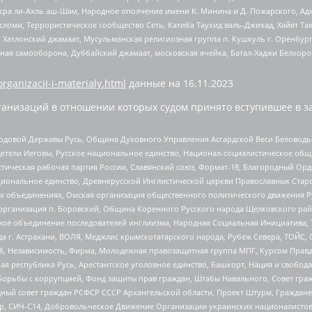
Нусра ли-Ахль аш-Шам, Народное ополчение имени К. Минина и Д. Пожарского, Ад
сломи, Террористическое сообщество Сеть, Катиба Таухид валь-Джихад, Хайят Тах
, Хатлонский джамаат, Мусульманская религиозная группа п. Кушкуль г. Оренбу
ная самооборона, Дуббайский джамаат, московская ячейка, Батал-Хаджи Белхор
organizacii-i-materialy.html
данные на
16.11.2023
анизаций в отношении которых судом принято вступившее в з
 Родовой Державы Русь, Община Духовного Управления Асгардской Веси Беловод
детели Иеговы, Русское национальное единство, Национал-социалистическое об
истическая рабочая партия России, Славянский союз, Формат-18, Благородный Ор
ациональное единство, Древнерусской Инглистической церкви Православных Ста
ных объединениях, Омская организация общественного политического движения Р
рганизация п. Боровский, Община Коренного Русского народа Щелковского район
гиозное объединение последователей инглиизма, Народная Социальная Инициатива,
 г. Астрахани, ВОЛЯ, Меджлис крымскотатарского народа, Рубеж Севера, ТОЙС, 
6, Независимость, Фирма, Молодежная правозащитная группа МПГ, Курсом Правд
ая республика Русь, Арестантское уголовное единство, Башкорт, Нация и свобода,
орьбы с коррупцией, Фонд защиты прав граждан, Штабы Навального, Совет гражд
ный совет граждан РСФСР СССР Архангельской области, Проект Штурм, Граждане 
tsApp, СИЧ-С14, Добровольческое Движение Организации украинских националисто