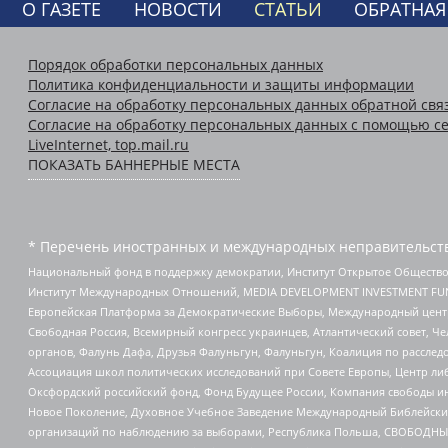
О ГАЗЕТЕ
НОВОСТИ
СТАТЬИ
ОБРАТНАЯ
Порядок обработки персональных данных
Политика конфиденциальности и защиты информации
Согласие на обработку персональных данных обратной свя
Согласие на обработку персональных данных с помощью се
LiveInternet, top.mail.ru
ПОКАЗАТЬ БАННЕРНЫЕ МЕСТА
* Перечень иностранных и международных неправительств
Национальный фонд в поддержку демократии, Институт Открытое Общество
Институт Международных Отношений, MEDIA DEVELOPMENT INVESTMENT FUND,
Европейская Платформа за Демократические Выборы, Международный цент
Свободная Россия, Всемирный конгресс украинцев, Атлантический совет, Ч
органов, Фалунь Дафа, Друзья Фалуньгун, Фалуньгун, Коалиция по рассле
Ассоциация школ политических исследований при Совете Европы, Центр ли
Оксфордский российский фонд, Фонд Будущее России, Компания свободы ин
Новое Поколение, Духовное Учебное Заведение Международный Библейский
организаций по наблюдению за выборами, Республика Польша, СВОБОДНЫЙ