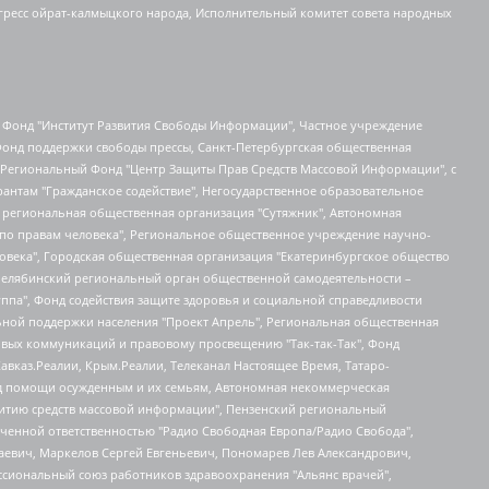
гресс ойрат-калмыцкого народа, Исполнительный комитет совета народных
евосточное общественное движение "Маяк", Санкт-Петербургская ЛГБТ-инициативная группа "Выход", Инициативная группа ЛГБТ+ "Реверс", Алексеев Андрей Викторович, Бекбулатова Таисия Львовна, Беляев Иван Михайлович, Владыкина Елена Сергеевна, Гельман Марат Александрович, Никульшина Вероника Юрьевна, Толоконникова Надежда Андреевна, Шендерович Виктор Анатольевич, Общество с ограниченной ответственностью "Данное сообщение", Общество с ограниченной ответственностью Издательский дом "Новая глава", Айнбиндер Александра Александровна, Московский комьюнити-центр для ЛГБТ+инициатив, Благотворительный фонд развития филантропии, Deutsche Welle (Германия, Kurt-Schumacher-Strasse 3, 53113 Bonn), Борзунова Мария Михайловна, Воробьев Виктор Викторович, Голубева Анна Львовна, Константинова Алла Михайловна, Малкова Ирина Владимировна, Мурадов Мурад Абдулгалимович, Осетинская Елизавета Николаевна, Понасенков Евгений Николаевич, Ганапольский Матвей Юрьевич, Киселев Евгений Алексеевич, Борухович Ирина Григорьевна, Дремин Иван Тимофеевич, Дубровский Дмитрий Викторович, Красноярская региональная общественная организация поддержки и развития альтернативных образовательных технологий и межкультурных коммуникаций "ИНТЕРРА", Маяковская Екатерина Алексеевна, Фейгин Марк Захарович, Филимонов Андрей Викторович, Дзугкоева Регина Николаевна, Доброхотов Роман Александрович, Дудь Юрий Александрович, Елкин Сергей Владимирович, Кругликов Кирилл Игоревич, Сабунаева Мария Леонидовна, Семенов Алексей Владимирович, Шаинян Карен Багратович, Шульман Екатерина Михайловна, Асафьев Артур Валерьевич, Вахштайн Виктор Семенович, Венедиктов Алексей Алексеевич, Лушникова Екатерина Евгеньевна, Волков Леонид Михайлович, Невзоров Александр Глебович, Пархоменко Сергей Борисович, Сироткин Ярослав Николаевич, Кара-Мурза Владимир Владимирович, Баранова Наталья Владимировна, Гозман Леонид Яковлевич, Кагарлицкий Борис Юльевич, Климарев Михаил Валерьевич, Милов Владимир Станиславович, Автономная некоммерческая организация Краснодарский центр современного искусства "Типография", Моргенштерн Алишер Тагирович, Соболь Любовь Эдуардовна, Общество с ограниченной ответственностью "ЛИЗА НОРМ", Каспаров Гарри Кимович, Ходорковский Михаил Борисович, Общество с ограниченной ответственностью "Апрельские тезисы", Данилович Ирина Брониславовна, Кашин Олег Владимирович, Петров Николай Владимирович, Пивоваров Алексей Владимирович, Соколов Михаил Владимирович, Цветкова Юлия Владимировна, Чичваркин Евгений Александрович, Комитет против пыток/Команда против пыток, Общество с ограниченной ответственностью "Первый научный", Общество с ограниченной ответственностью "Вертолет и ко", Белоцерковская Вероника Борисовна, Кац Максим Евгеньевич, Лазарева Татьяна Юрьевна, Шаведдинов Руслан Табризович, Яшин Илья Валерьевич, Общество с ограниченной ответственностью "Иноагент ААВ", Алешковский Дмитрий Петрович, Альбац Евгения Марковна, Быков Дмитрий Львович, Галямина Юлия Евгеньевна, Лойко Сергей Леонидович, Мартынов Кирилл Константинович, Медведев Сергей Александрович, Крашенинников Федор Геннадиевич, Гордеева Катерина Вл