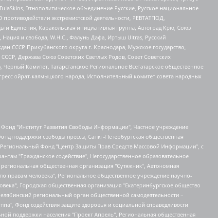
 TulaSkins, Этнополитическое объединение Русские, Русское национальное
О противодействии экстремистской деятельности, РЕВТАТПОД,
ы и Единения, Каракольская инициативная группа, Автоград Крю, Союз
 Нация и свобода, W.H.С., Фалунь Дафа, Иртыш Ultras, Русский
ан СССР Прикубанского округа г. Краснодара, Мужское государство,
СССР, Держава Союз Советских Светлых Родов, Совет Советских
в, Черный Комитет, Татарстанское Региональное Всетатарское общественное
гресс ойрат-калмыцкого народа, Исполнительный комитет совета народных
евосточное общественное движение "Маяк", Санкт-Петербургская ЛГБТ-инициативная группа "Выход", Инициативная группа ЛГБТ+ "Реверс", Алексеев Андрей Викторович, Бекбулатова Таисия Львовна, Беляев Иван Михайлович, Владыкина Елена Сергеевна, Гельман Марат Александрович, Никульшина Вероника Юрьевна, Толоконникова Надежда Андреевна, Шендерович Виктор Анатольевич, Общество с ограниченной ответственностью "Данное сообщение", Общество с ограниченной ответственностью Издательский дом "Новая глава", Айнбиндер Александра Александровна, Московский комьюнити-центр для ЛГБТ+инициатив, Благотворительный фонд развития филантропии, Deutsche Welle (Германия, Kurt-Schumacher-Strasse 3, 53113 Bonn), Борзунова Мария Михайловна, Воробьев Виктор Викторович, Голубева Анна Львовна, Константинова Алла Михайловна, Малкова Ирина Владимировна, Мурадов Мурад Абдулгалимович, Осетинская Елизавета Николаевна, Понасенков Евгений Николаевич, Ганапольский Матвей Юрьевич, Киселев Евгений Алексеевич, Борухович Ирина Григорьевна, Дремин Иван Тимофеевич, Дубровский Дмитрий Викторович, Красноярская региональная общественная организация поддержки и развития альтернативных образовательных технологий и межкультурных коммуникаций "ИНТЕРРА", Маяковская Екатерина Алексеевна, Фейгин Марк Захарович, Филимонов Андрей Викторович, Дзугкоева Регина Николаевна, Доброхотов Роман Александрович, Дудь Юрий Александрович, Елкин Сергей Владимирович, Кругликов Кирилл Игоревич, Сабунаева Мария Леонидовна, Семенов Алексей Владимирович, Шаинян Карен Багратович, Шульман Екатерина Михайловна, Асафьев Артур Валерьевич, Вахштайн Виктор Семенович, Венедиктов Алексей Алексеевич, Лушникова Екатерина Евгеньевна, Волков Леонид Михайлович, Невзоров Александр Глебович, Пархоменко Сергей Борисович, Сироткин Ярослав Николаевич, Кара-Мурза Владимир Владимирович, Баранова Наталья Владимировна, Гозман Леонид Яковлевич, Кагарлицкий Борис Юльевич, Климарев Михаил Валерьевич, Милов Владимир Станиславович, Автономная некоммерческая организация Краснодарский центр современного искусства "Типография", Моргенштерн Алишер Тагирович, Соболь Любовь Эдуардовна, Общество с ограниченной ответственностью "ЛИЗА НОРМ", Каспаров Гарри Кимович, Ходорковский Михаил Борисович, Общество с ограниченной ответственностью "Апрельские тезисы", Данилович Ирина Брониславовна, Кашин Олег Владимирович, Петров Николай Владимирович, Пивоваров Алексей Владимирович, Соколов Михаил Владимирович, Цветкова Юлия Владимировна, Чичваркин Евгений Александрович, Комитет против пыток/Команда против пыток, Общество с ограниченной ответственностью "Первый научный", Общество с ограниченной ответственностью "Вертолет и ко", Белоцерковская Вероника Борисовна, Кац Максим Евгеньевич, Лазарева Татьяна Юрьевна, Шаведдинов Руслан Табризович, Яшин Илья Валерьевич, Общество с ограниченной ответственностью "Иноагент ААВ", Алешковский Дмитрий Петрович, Альбац Евгения Марковна, Быков Дмитрий Львович, Галямина Юлия Евгеньевна, Лойко Сергей Леонидович, Мартынов Кирилл Константинович, Медведев Сергей Александрович, Крашенинников Федор Геннадиевич, Гордеева Катерина Вл