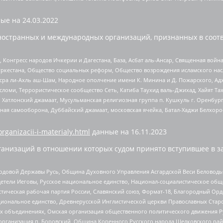
ые на
24.03.2022
ностранных и международных организаций, признанных в соотв
нгресс народов Ичкерии и Дагестана, База, Асбат аль-Ансар, Священная война,
уркестана, Общество социальных реформ, Общество возрождения исламского насл
Нусра ли-Ахль аш-Шам, Народное ополчение имени К. Минина и Д. Пожарского, Ад
сломи, Террористическое сообщество Сеть, Катиба Таухид валь-Джихад, Хайят Тах
, Хатлонский джамаат, Мусульманская религиозная группа п. Кушкуль г. Оренбу
ная самооборона, Дуббайский джамаат, московская ячейка, Батал-Хаджи Белхор
organizacii-i-materialy.html
данные на
16.11.2023
анизаций в отношении которых судом принято вступившее в з
 Родовой Державы Русь, Община Духовного Управления Асгардской Веси Беловод
детели Иеговы, Русское национальное единство, Национал-социалистическое об
истическая рабочая партия России, Славянский союз, Формат-18, Благородный Ор
ациональное единство, Древнерусской Инглистической церкви Православных Ста
ных объединениях, Омская организация общественного политического движения Р
рганизация п. Боровский, Община Коренного Русского народа Щелковского район