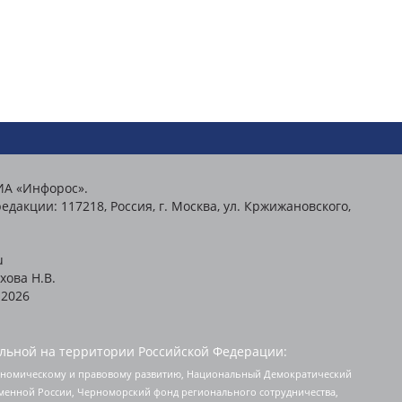
ИА «Инфорос».
едакции: 117218, Россия, г. Москва, ул. Кржижановского,
u
хова Н.В.
2026
льной на территории Российской Федерации:
кономическому и правовому развитию, Национальный Демократический
менной России, Черноморский фонд регионального сотрудничества,