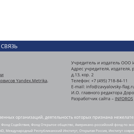
 СВЯЗЬ
Учредитель и издатель ООО 
Адрес учредителя, издателя, р
зи
д.13, кор. 2
рвисов Yandex.Metrika,
Телефон: +7 (495) 718-84-11
E-mail: info@zavyalovsky-flag.r
И.О. главного редактора Доро
Разработчик сайта –
INFOROS
енных организаций, деятельность которых признана нежелате
 Фонд Содействия, Фонд Открытое общество, Американо-российский фонд по э
 Международный Республиканский Институт, Открытая Россия, Институт совре