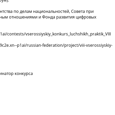
нтства по делам национальностей, Совета при
ным отношениями и Фонда развития цифровых
ai/contests/vserossiyskiy_konkurs_luchshikh_praktik_VIII
e.xn--p1ai/russian-federation/project/viii-vserossiyskiy-
инатор конкурса