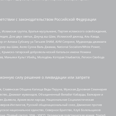
етствии с законодательством Российской Федерации
 Исламская группа, Братья-мусульмане, Партия исламского освобождения,
едия, Дом двух святых, Джунд аш-Шам, Исламский джихад, Аль-Каида,
жр от Аллаха Субхану уа Тагьаля SHAM, АУМ Синрике, Муджахеды джамаата
рир аш-Шам, Ахлю Сунна Валь Джамаа, National Socialism/White Power,
рг, Крымско-татарский добровольческий батальон имени Номана
оев, Маньяки Культ Убийц, Молодёжь Которая Улыбается, Легион Свобода
аконную силу решение о ликвидации или запрете
ья, Славянская Община Капища Веды Перуна, Мужская Духовная Семинария
щество, Джамаат мувахидов, Объединенный Вилайат Кабарды, Балкарии и
ден Дьявола, Армия воли народа, Национальная Социалистическая
роверов-Инглингов, Русский общенациональный союз, Движение против
усское национальное единство, Северное Братство, Клуб Болельщиков
а, Правый сектор, УНА - УНСО, Украинская повстанческая армия, Тризуб