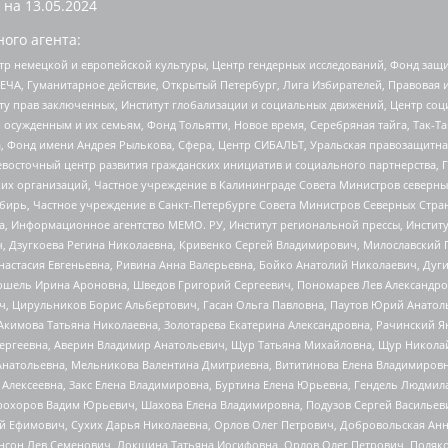
 на
13.05.2024
ого агента:
р немецкой и европейской культуры, Центр гендерных исследований, Фонд защи
ЧА, Гуманитарное действие, Открытый Петербург, Лига Избирателей, Правовая 
иту прав заключенных, Институт глобализации и социальных движений, Центр 
ужденным и их семьям, Фонд Тольятти, Новое время, Серебряная тайга, Так-Так-
, Фонд имени Андрея Рылькова, Сфера, Центр СИБАЛЬТ, Уральская правозащитна
невосточный центр развития гражданских инициатив и социального партнерства, 
 организаций, Частное учреждение в Калининграде Совета Министров северных 
бирь, Частное учреждение в Санкт-Петербурге Совета Министров Северных Стра
а, Информационное агентство МЕМО. РУ, Институт региональной прессы, Инсти
ч, Дзугкоева Регина Николаевна, Кривенко Сергей Владимирович, Милославски
настасия Евгеньевна, Ривина Анна Валерьевна, Бойко Анатолий Николаевич, Дуг
ошель Ирина Ароновна, Шведов Григорий Сергеевич, Пономарев Лев Александро
ч, Цирульников Борис Альбертович, Гасан Ольга Павловна, Паутов Юрий Анато
Акимова Татьяна Николаевна, Золотарева Екатерина Александровна, Рачинский Я
Сергеевна, Аверин Владимир Анатольевич, Щур Татьяна Михайловна, Щур Никола
Анатольевна, Мельникова Валентина Дмитриевна, Вититинова Елена Владимировн
 Алексеевна, Закс Елена Владимировна, Буртина Елена Юрьевна, Гендель Людмил
рохоров Вадим Юрьевич, Шахова Елена Владимировна, Подузов Сергей Васильеви
й Ефимович, Сухих Дарья Николаевна, Орлов Олег Петрович, Добровольская Анн
нсон Лев Семенович, Локшина Татьяна Иосифовна, Орлов Олег Петрович, Поляк