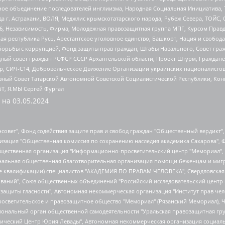
гиозное объединение последователей инглиизма, Народная Социальная Инициатива,
 г. Астрахани, ВОЛЯ, Меджлис крымскотатарского народа, Рубеж Севера, ТОЙС, 
6, Независимость, Фирма, Молодежная правозащитная группа МПГ, Курсом Правд
ая республика Русь, Арестантское уголовное единство, Башкорт, Нация и свобода,
орьбы с коррупцией, Фонд защиты прав граждан, Штабы Навального, Совет гражд
ный совет граждан РСФСР СССР Архангельской области, Проект Штурм, Граждане 
tsApp, СИЧ-С14, Добровольческое Движение Организации украинских националисто
ный Совет Татарской Автономной Советской Социалистической Республики, Кон
БТ, Я.МЫ Сергей Фургал
 на
03.05.2024
мная некоммерческая организация "Центр по работе с проблемой насилия "НАСИЛИЮ.НЕТ", Межрегиональный профессиональный союз работников здравоохранения "Альянс врачей", Юридическое лицо, зарегистрированное в Латвийской Республике, SIA "Medusa Project" (регистрационный номер 40103797863, дата регистрации 10.06.2014), Некоммерческая организация "Фонд по борьбе с коррупцией", Автономная некоммерческая организация "Институт права и публичной политики", Баданин Роман Сергеевич, Гликин Максим Александрович, Железнова Мария Михайловна, Лукьянова Юлия Сергеевна, Маетная Елизавета Витальевна, Маняхин Петр Борисович, Чуракова Ольга Владимировна, Ярош Юлия Петровна, Юридическое лицо "The Insider SIA", зарегистрированное в Риге, Латвийская Республика (дата регистрации 26.06.2015), являющееся администратором доменного имени интернет-издания "The Insider SIA", https://theins.ru, Постернак Алексей Евгеньевич, Рубин Михаил Аркадьевич, Анин Роман Александрович, Юридическое лицо Istories fonds, зарегистрированное в Латвийской Республике (регистрационный номер 50008295751, дата регистрации 24.02.2020), Великовский Дмитрий Александрович, Долинина Ирина Николаевна, Мароховская Алеся Алексеевна, Шлейнов Роман Юрьевич, Шмагун Олеся Валентиновна, Общество с ограниченной ответственностью "Альтаир 2021", Общество с ограниченной ответственностью "Вега 2021", Общество с ограниченной ответственностью "Главный редактор 2021", Общество с ограниченной ответственностью "Ромашки монолит", Важенков Артем Валерьевич, Ивановская областная общественная организация "Центр гендерных исследований", Гурман Юрий Альбертович, Медиапроект "ОВД-Инфо", Егоров Владимир Владимирович, Жилинский Владимир Александрович, Общество с ограниченной ответственностью "ЗП", Иванова София Юрьевна, Карезина Инна Павловна, Кильтау Екатерина Викторовна, Петров Алексей Викторович, Пискунов Сергей Евгеньевич, Смирнов Сергей Сергеевич, Тихонов Михаил Сергеевич, Общество с ограниченной ответственностью "ЖУРНАЛИСТ-ИНОСТРАННЫЙ АГЕНТ", Арапова Галина Юрьевна, Вольтская Татьяна Анатольевна, Американская компания "Mason G.E.S. Anonymous Foundation" (США), являющаяся владельцем интернет-издания https://mnews.world/, Компания "Stichting Bellingcat", зарегистрированная в Нидерландах (дата регистрации 11.07.2018), Захаров Андрей Вячеславович, Клепиковская Екатерина Дмитриевна, Общество с ограниченной ответственностью "МЕМО", Перл Роман Александрович, Симонов Евгений Алексеевич, Соловьева Елена Анатольевна, Сотников Даниил Владимирович, Сурначева Елизавета Дмитриевна, Автономная некоммерческая организация по защите прав человека и информированию населения "Якутия – Наше Мнение", Общество с ограниченной ответственностью "Москоу диджитал медиа", с 26.01.2023 Общество с ограниченной ответственностью "Чайка Белые сады", Ветошкина Валерия Валерьевна, Заговора Максим Александрович, Межрегиональное общественное движение "Российская ЛГБТ - сеть", Оленичев Максим Владимирович, Павлов Иван Юрьевич, Скворцова Елена Сергеевна, Общество с ограниченной ответственностью "Как бы инагент", Кочетков Игорь Викторович, Общество с ограниченной ответственностью "Честные выборы", Еланчик Олег Александрович, Общество с ограниченной ответственностью "Нобелевский призыв", Гималова Регина Эмилевна, Григорьев Андрей Валерьевич, Григорьева Алина Александровна, Ассоциация по содействию защите прав призывников, альтернативнослужащих и военнослужащих "Правозащитная группа "Гражданин.Армия.Право", Хисамова Регина Фаритовна, Автономная некоммерческая организация по реализации социально-правовых программ "Лилит", Дальн