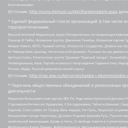
Константинович
Источник:
http://unro.minjust.ru/NKOForeignAgent.aspx
данн
* Единый федеральный список организаций, в том числе и
террористическими:
Высший военный Маджлисуль Шура Объединенных сил моджахедов Кавказа, Ко
Лашкар-И-Тайба, Исламская группа, Движение Талибан, Исламская партия Т
Имарат Кавказ, АБТО, Правый сектор, Исламское государство, Джабха аль-
Ат-Тавхида Валь-Джихад, Чистопольский Джамаат, Рохнамо ба суи давлати и
Артподготовка, Религиозная группа “Джамаат “Красный пахарь”, Колумбайн
Челебиджихана, Азов, Партия исламского возрождения Таджикистана, Народ
России, Айдар, Русский добровольческий корпус
Источник:
http://nac.gov.ru/terroristicheskie-i-ekstremistskie-
* Перечень общественных объединений и религиозных орг
деятельности:
Национал-большевистская партия, ВЕК РА, Рада земли Кубанской Духовно
Староверов-Инглингов, Нурджулар, К Богодержавию, Таблиги Джамаат, Сви
Карачая, Союз славян, Ат-Такфир Валь-Хиджра, Пит Буль, Национал-социал
Инициатива города Череповца, Духовно-Родовая Держава Русь, Русское н
нелегальной иммиграции, Кровь и Честь, О свободе совести и о религиоз
Футбольного Клуба Динамо, Файзрахманисты, Мусульманская религиозная о