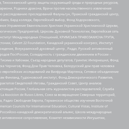
, Тихоокеанский центр защиты окружающей среды и природных ресурсов,
 Хармони, Родники дракона, Врачи против насильственного извлечения
по расследованию преследований Фалуньгун, Пражский гражданский центр,
бмен, Бард колледж, Европейский выбор, Фонд Ходорковского,
ное Управление Евангельских Христиан Украинской Христианской Церкви,
огических Предприятий, Церковь Духовной Технологии, Европейская сеть
ий Институт Международных Отношений, КРИМСЬКА ПРАВОЗАХИСНА ГРУПА,
стонии, Calvert 22 Foundation, Канадский украинский конгресс, Институт
ждение, Всеукраинский духовный центр , Риддл, Русский антивоенный
ародов ПостРоссии, Солидарность с гражданским движением в России –
в Тисима и Хабомаи, Съезд народных депутатов, Гринпис Интернешнл, Фонд
ека Чернигов, Фонд Дом Прав Человека, Белорусский дом прав человека
нтр европейских исследований им Вилфрида Мартенса, Сетевое объединение
Чам Финланд, Гудзоновский институт, Фонд Демократического Развития,
актатов Свидетелей Иеговы, Гражданский Совет, Центр анализа
астоящая Россия, Глобальная сеть журналистов-расследователей, Служба
a Asocicion de Rusos Libres, Союз за возвращение Северных территорий,
еста, Радио Свободная Европа, Германское общество изучения Восточной
ouncils for International Education, Cultural Vistas, Institute of
, Российско-канадский демократический альянс, Школа международных
е антивоенное сопротивление, Комитет независимости Ингушетии,