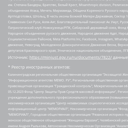
им. Степана Бандеры, Братство, Белый Крест, Misanthropic division, Рели
объединение Атака, Мечеть Мирмамеда, Община Коренного Русского народа
Артподготовка, Штольц, В честь иконы Божией Матери Державная, Сектор 1
Славянских Сил Руси, Алля-Аят, Благотворительный пансионат Ак Умут, Русск
Патриотический клуб-Новокузнецк/РПК, Сибирский державный союз, Фонд б
Народное объединение русского движения, Народное движение Адат, Народ
Социалистических Районов, Meta Platforms Inc, Facebook, Instagram, Wha
движение, Невоград, Молодежное Демократическое Движение Весна, Верхов
депутатов Красноярского края, Этническое национальное объединение, ЛГ
Источник:
https://minjust.gov.ru/ru/documents/7822/
данные
* Реестр иностранных агентов:
Калининградская региональная общественная организация "Экозащита!-Женсовет", Фонд содействия защите прав и свобод граждан "Общественный вердикт", Фонд "Институт Развития Свободы Информации", Частное учреждение "Информационное агентство МЕМО. РУ", Региональная общественная организация "Общественная комиссия по сохранению наследия академика Сахарова", Фонд поддержки свободы прессы, Санкт-Петербургская общественная правозащитная организация "Гражданский контроль", Межрегиональная общественная организация "Информационно-просветительский центр "Мемориал", Региональный Фонд "Центр Защиты Прав Средств Массовой Информации", с 05.12.2023 Фонд "Центр Защиты Прав Средств массовой информации", Региональная общественная благотворительная организация помощи беженцам и мигрантам "Гражданское содействие", Негосударственное образовательное учреждение дополнительного профессионального образования (повышение квалификации) специалистов "АКАДЕМИЯ ПО ПРАВАМ ЧЕЛОВЕКА", Свердловская региональная общественная организация "Сутяжник", Автономная некоммерческая организация "Центр независимых социологических исследований", Союз общественных объединений "Российский исследовательский центр по правам человека", Региональное общественное учреждение научно-информационный центр "МЕМОРИАЛ", Некоммерческая организация "Фонд защиты гласности", Автономная некоммерческая организация "Институт прав человека", Городская общественная организация "Екатеринбургское общество "МЕМОРИАЛ", Городская общественная организация "Рязанское историко-просветительское и правозащитное общество "Мемориал" (Рязанский Мемориал), Челябинский региональный орган общественной самодеятельности – женское общественное объединение "Женщины Евразии", Челябинский региональный орган общественной самодеятельности "Уральская правозащитная группа", Фонд содействия защите здоровья и социальной справедливости имени Андрея Рылькова, Автономная Некоммерческая Организация "Аналитический Центр Юрия Левады", Автономная некоммерческая организация социальной поддержки населения "Проект Апрель", Региональная общественная организация помощи женщинам и детям, находящимся в кризисной ситуации "Информационно-методический центр "Анна", Фонд содействия развитию массовых коммуникаций и правовому просвещению "Так-так-Так", Фонд содействия устойчивому развитию "Серебряная тайга", Свердловский региональный общественный фонд социальных проектов "Новое время", "Idel.Реалии", Кавказ.Реалии, Крым.Реалии, Телеканал Настоящее Время, Татаро-башкирская служба Радио Свобода (Azatliq Radiosi), Радио Свободная Европа/Радио Свобода (PCE/PC), "Сибирь.Реалии", "Фактограф", Благотворительный фонд помощи осужденным и их семьям, Автономная некоммерческая организация "Институт глобализации и социальных движений", Фонд "В защиту прав заключенных", Частное учреждение "Центр поддержки и содействия развитию средств массовой информации", Пензенский региональный общественный благотворительный фонд "Гражданский союз", "Север.Реалии", Некоммерческая организация Фонд "Правовая инициатива", Общество с ограниченной ответственностью "Радио Свободная Европа/Радио Свобода", Чешское информационное агентство "MEDIUM-ORIENT", Красноярская региональная общественная организация "Мы против СПИДа", Камалягин Денис Николаевич, Маркелов Сергей Евгеньевич, Пономарев Лев Александрович, Савицкая Людмила Алексеевна, Автоно