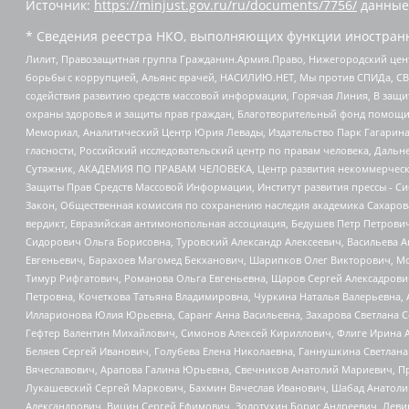
Источник:
https://minjust.gov.ru/ru/documents/7756/
данные
* Сведения реестра НКО, выполняющих функции иностранн
Лилит, Правозащитная группа Гражданин.Армия.Право, Нижегородский цент
борьбы с коррупцией, Альянс врачей, НАСИЛИЮ.НЕТ, Мы против СПИДа, СВЕ
содействия развитию средств массовой информации, Горячая Линия, В защ
охраны здоровья и защиты прав граждан, Благотворительный фонд помощи ос
Мемориал, Аналитический Центр Юрия Левады, Издательство Парк Гагарина
гласности, Российский исследовательский центр по правам человека, Даль
Сутяжник, АКАДЕМИЯ ПО ПРАВАМ ЧЕЛОВЕКА, Центр развития некоммерческих
Защиты Прав Средств Массовой Информации, Институт развития прессы - Си
Закон, Общественная комиссия по сохранению наследия академика Сахаров
вердикт, Евразийская антимонопольная ассоциация, Бедушев Петр Петрови
Сидорович Ольга Борисовна, Туровский Александр Алексеевич, Васильева А
Евгеньевич, Барахоев Магомед Бекханович, Шарипков Олег Викторович, М
Тимур Рифгатович, Романова Ольга Евгеньевна, Щаров Сергей Алексадрови
Петровна, Кочеткова Татьяна Владимировна, Чуркина Наталья Валерьевна, 
Илларионова Юлия Юрьевна, Саранг Анна Васильевна, Захарова Светлана 
Гефтер Валентин Михайлович, Симонов Алексей Кириллович, Флиге Ирина 
Беляев Сергей Иванович, Голубева Елена Николаевна, Ганнушкина Светлана
Вячеславович, Арапова Галина Юрьевна, Свечников Анатолий Мариевич, П
Лукашевский Сергей Маркович, Бахмин Вячеслав Иванович, Шабад Анатоли
Александрович, Вицин Сергей Ефимович, Золотухин Борис Андреевич, Леви