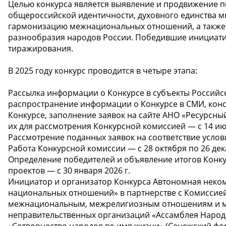
Целью конкурса является выявление и продвижение п
общероссийской идентичности, духовного единства 
гармонизацию межнациональных отношений, а также 
разнообразия народов России. Победившие инициати
тиражирования.
В 2025 году конкурс проводится в четыре этапа:
Рассылка информации о Конкурсе в субъекты Российс
распространение информации о Конкурсе в СМИ, конс
Конкурсе, заполнение заявок на сайте АНО «Ресурсны
их для рассмотрения Конкурсной комиссией — с 14 июл
Рассмотрение поданных заявок на соответствие услови
Работа Конкурсной комиссии — с 28 октября по 26 дека
Определение победителей и объявление итогов Конку
проектов — с 30 января 2026 г.
Инициатор и организатор Конкурса Автономная неком
национальных отношений» в партнерстве с Комиссие
межнациональным, межрелигиозным отношениям и 
неправительственных организаций «Ассамблея Наро
«Сотворчество народов во имя жизни» (Сенежский фо