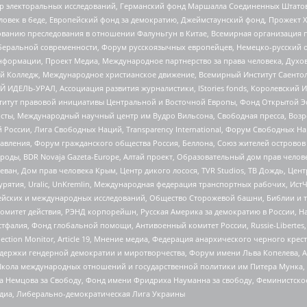
р электоральных исследований, Германский фонд Маршалла Соединенных Штатов
еловек в беде, Европейский фонд за демократию, Джеймстаунский фонд, Прожект
дованию преследования в отношении Фалуньгун в Китае, Всемирная организация 
беральной современности, Форум русскоязычных европейцев, Немецко-русский о
формации, Проект Медиа, Международное партнерство за права человека, Духов
 Колледж, Международное христианское движение, Всемирный Институт Саентол
 ИДЕЛЬ-УРАЛ, Ассоциация развития журналистики, IStories fonds, Королевск
r, Институт правовой инициативы Центральной и Восточной Европы, Фонд Открытой Э
ты, Международный научный центр им Вудро Вильсона, Свободная пресса, Возро
России, Лига Свободных Наций, Transparеncy International, Форум Свободных Н
правления, Форум гражданского общества Россия, Беллона, Союз жителей острово
роды, BDR Novaja Gazeta-Europe, Алтай проект, Образовательный дом прав челов
еван, Дом прав человека Крым, Центр дикого лосося, TVR Studios, ТВ Дождь, Це
урятия, Uralic, UnKremlin, Международная федерация транспортных рабочих, Ист
ейских и международных исследований, Общество Сторожевой башни, Библии и тр
омитет действия, РЭНД корпорейшн, Русская Америка за демократию в России, Н
фалия, Фонд глобальной помощи, Антивоенный комитет России, Russie-Libertes, L
lection Monitor, Article 19, Мнение медиа, Федерация анархического черного кр
и гендерной демократии и миротворчества, Форум имени Льва Копелева, American C
г, Школа международных отношений и государственной политики им Питера Мунка
 Немцова за Свободу, Фонд имени Фридриха Науманна за свободу, Феминистско
медиа, Либерально-демократическая Лига Украины