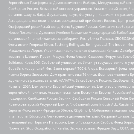
Европейская Платформа за Демократические Выборы, Международный цент
Свободная Россия, Всемирный конгресс украинцев, Атлантический совет, Ч
органов, Фалунь Дафа, Друзья Фалуньгун, Фалуньгун, Коалиция по рассле
Ассоциация школ политических исследований при Совете Европы, Центр ли
Оксфордский российский фонд, Фонд Будущее России, Компания свободы ин
Новое Поколение, Духовное Учебное Заведение Международный Библейский
организаций по наблюдению за выборами, Республика Польша, СВОБОДНЫЙ
Фонд имени Генриха Бёлля, Stichting Bellingcat, Bellingcat Ltd, The Inside
Макдональда-Лорье, Украинская национальная федерация Канады, Декабрис
комитет в Швеции, Проект Медуза, Фонд Андрея Сахарова, Форум свободной 
Solidarus, КрымSOS, Свободный университет, Институт государственного у
борьбы с коррупцией Инк, Завет церквей TCCN, Агора, Всемирный фонд при
имени Бориса Звозскова, Дом прав человека Тбилиси, Дом прав человека Ер
журналистов расследователей, АЛЛАТРА, За свободную Россию, Свободная Б
Комитет-2024, Центрально-Европейский университет, Центр восточноевроп
европейской политики, Академическая сеть Восточная Европа, Российский к
поддержки, Свободная Россия Берлин, Свободная Россия Северный Рейн-Вест
Крымскотатарский Ресурсный Центр, Глобальный союз IndustriALL, Russian E
Европы, Фонд имени Фридриха Эберта, XZ gGmbH, Мобильная академия поддержк
International Education, Антивоенное движение Антальи, Открытый диало
отношений им Нормана Патерсона, Центр Гражданских Свобод, Фонд Бориса
Прометей, Stop Occupation of Karelia, Вернись живым, Фридом Хаус, СОТА 