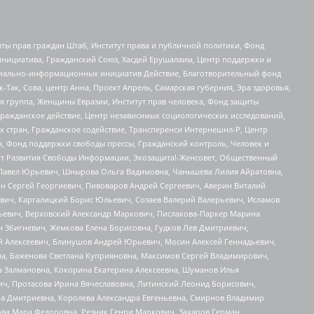
ты прав граждан Штаб, Институт права и публичной политики, Фонд
инициатива, Гражданский Союз, Хасдей Ерушалаим, Центр поддержки и
социально-информационных инициатив Действие, Благотворительный фонд
Так, Сова, центр Анна, Проект Апрель, Самарская губерния, Эра здоровья,
я группа, Женщины Евразии, Институт прав человека, Фонд защиты
Гражданское действие, Центр независимых социологических исследований,
стран, Гражданское содействие, Трансперенси Интернешнл-Р, Центр
н, Фонд поддержки свободы прессы, Гражданский контроль, Человек и
тут Развития Свободы Информации, Экозащита!-Женсовет, Общественный
й Павел Юрьевич, Шнырова Ольга Вадимовна, Чанышева Лилия Айратовна,
ин Сергей Георгиевич, Пивоваров Андрей Сергеевич, Аверин Виталий
вич, Каргалицкий Борис Юльевич, Созаев Валерий Валерьевич, Исламов
льевич, Верховский Александр Маркович, Пислакова-Паркер Марина
н Збигневич, Жемкова Елена Борисовна, Гудков Лев Дмитриевич,
й Алексеевич, Блинушов Андрей Юрьевич, Мосин Алексей Геннадьевич,
а, Баженова Светлана Куприяновна, Максимов Сергей Владимирович,
а Залмановна, Кокорина Екатерина Алексеевна, Шуманов Илья
ч, Протасова Ирина Вячеславовна, Литинский Леонид Борисович,
а Дмитриевна, Королева Александра Евгеньевна, Смирнов Владимир
ова Мара Федоровна, Резник Генри Маркович, Захаров Герман