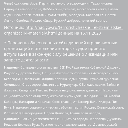
Челебиджихана, Азов, Партия исламского возрождения Таджикистана,
Народная самооборона, Дуббайский джамаат, московская ячейка, Батал-
Хаджи Белхороев, Маньяки Культ Убийц, Молодёжь Которая Улыбается,
Легион Свобода России, Айдар, Русский добровольческий корпус
Источник:
http://nac.gov.ru/terroristicheskie-i-ekstremistskie-
organizacii-i-materialy.html
данные на
16.11.2023
* Перечень общественных объединений и религиозных
организаций в отношении которых судом принято
вступившее в законную силу решение о ликвидации или
запрете деятельности:
Национал-большевистская партия, ВЕК РА, Рада земли Кубанской Духовно
Родовой Державы Русь, Община Духовного Управления Асгардской Веси
Беловодья, Славянская Община Капища Веды Перуна, Мужская Духовная
Семинария Староверов-Инглингов, Нурджулар, К Богодержавию, Таблиги
Джамаат, Свидетели Иеговы, Русское национальное единство, Национал-
социалистическое общество, Джамаат мувахидов, Объединенный Вилайат
Кабарды, Балкарии и Карачая, Союз славян, Ат-Такфир Валь-Хиджра, Пит
Буль, Национал-социалистическая рабочая партия России, Славянский союз,
Формат-18, Благородный Орден Дьявола, Армия воли народа,
Национальная Социалистическая Инициатива города Череповца, Духовно-
Родовая Держава Русь, Русское национальное единство, Древнерусской