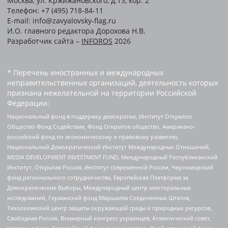
Москва, ул. Кржижановского, д.13, кор. 2
Телефон: +7 (495) 718-84-11
E-mail: info@zavyalovsky-flag.ru
И.О. главного редактора Дорохова Н.В.
Разработчик сайта –
INFOROS
2026
* Перечень иностранных и международных
неправительственных организаций, деятельность которых
признана нежелательной на территории Российской
Федерации:
Национальный фонд в поддержку демократии, Институт Открытое
Общество Фонд Содействия, Фонд Открытое общество, Американо-
российский фонд по экономическому и правовому развитию,
Национальный Демократический Институт Международных Отношений,
MEDIA DEVELOPMENT INVESTMENT FUND, Международный Республиканский
Институт, Открытая Россия, Институт современной России, Черноморский
фонд регионального сотрудничества, Европейская Платформа за
Демократические Выборы, Международный центр электоральных
исследований, Германский фонд Маршалла Соединенных Штатов,
Тихоокеанский центр защиты окружающей среды и природных ресурсов,
Свободная Россия, Всемирный конгресс украинцев, Атлантический совет,