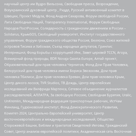
научный центр им Вудро Вильсона, Свободная пресса, Возрождение,
Всеукраинский духовный центр , Риддл, Русский антивоенный комитет в
Швеции, Проект Медуза, Фонд Андрея Сахарова, Форум свободной России,
Лига Свободных Наций, Transparеncy International, Форум Свободных
Народов ПостРоссии, Солидарность с гражданским движением в России –
Solidarus, КрымSOS, Свободный университет, Институт государственного
управления, Форум гражданского общества Россия, Беллона, Союз жителей
островов Тисима и Хабомаи, Съезд народных депутатов, Гринпис
Интернешнл, Фонд борьбы с коррупцией Инк, Завет церквей TCCN, Агора,
Всемирный фонд природы, BDR Novaja Gazeta-Europe, Алтай проект,
Образовательный дом прав человека Чернигов, Фонд Дом Прав Человека,
Белорусский дом прав человека имени Бориса Звозскова, Дом прав
человека Тбилиси, Дом прав человека Ереван, Дом прав человека Крым,
Центр дикого лосося, TVR Studios, ТВ Дождь, Центр европейских
исследований им Вилфрида Мартенса, Сетевое объединение журналистов
расследователей, АЛЛАТРА, За свободную Россию, Свободная Бурятия, Uralic,
UnKremlin, Международная федерация транспортных рабочих, ИстЧам
Финланд, Гудзоновский институт, Фонд Демократического Развития,
Комитет-2024, Центрально-Европейский университет, Центр
восточноевропейских и международных исследований, Общество
Сторожевой башни, Библии и трактатов Свидетелей Иеговы, Гражданский
Совет, Центр анализа европейской политики, Академическая сеть Восточная