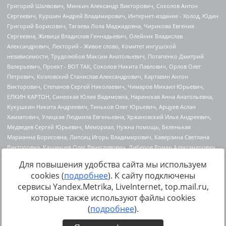
Для повышения удобства сайта мы используем
cookies (
подробнее
). К сайту подключены
сервисы Yandex.Metrika, LiveInternet, top.mail.ru,
Источник:
https://minjust.gov.ru/uploaded/files/reestr-
которые также используют файлы cookies
inostrannyih-agentov-22-03-2024.pdf
данные на
22.03.2024
(
подробнее
).