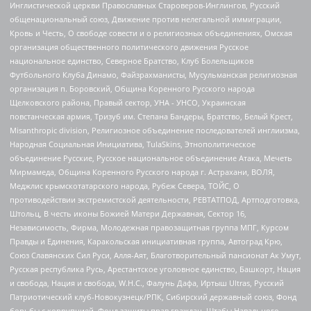
Инглистической церкви Православных Староверов-Инглингов, Русский
общенациональный союз, Движение против нелегальной иммиграции,
Кровь и Честь, О свободе совести и о религиозных объединениях, Омская
организация общественного политического движения Русское
национальное единство, Северное Братство, Клуб Болельщиков
Футбольного Клуба Динамо, Файзрахманисты, Мусульманская религиозная
организация п. Боровский, Община Коренного Русского народа
Щелковского района, Правый сектор, УНА - УНСО, Украинская
повстанческая армия, Тризуб им. Степана Бандеры, Братство, Белый Крест,
Misanthropic division, Религиозное объединение последователей инглиизма,
Народная Социальная Инициатива, TulaSkins, Этнополитическое
объединение Русские, Русское национальное объединение Атака, Мечеть
Мирмамеда, Община Коренного Русского народа г. Астрахани, ВОЛЯ,
Меджлис крымскотатарского народа, Рубеж Севера, ТОЙС, О
противодействии экстремистской деятельности, РЕВТАТПОД, Артподготовка,
Штольц, В честь иконы Божией Матери Державная, Сектор 16,
Независимость, Фирма, Молодежная правозащитная группа МПГ, Курсом
Правды и Единения, Каракольская инициативная группа, Автоград Крю,
Союз Славянских Сил Руси, Алля-Аят, Благотворительный пансионат Ак Умут,
Русская республика Русь, Арестантское уголовное единство, Башкорт, Нация
и свобода, Нация и свобода, W.H.С., Фалунь Дафа, Иртыш Ultras, Русский
Патриотический клуб-Новокузнецк/РПК, Сибирский державный союз, Фонд
борьбы с коррупцией, Фонд защиты прав граждан, Штабы Навального,