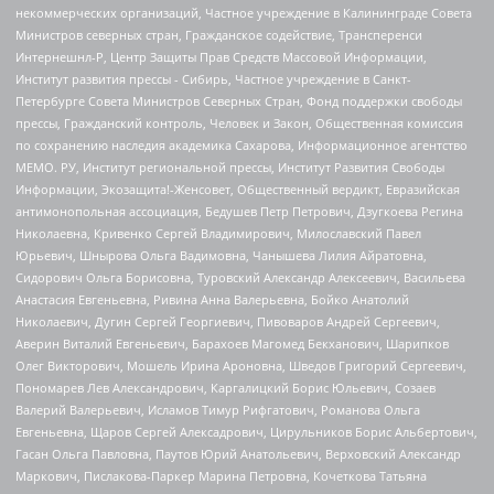
некоммерческих организаций, Частное учреждение в Калининграде Совета
Министров северных стран, Гражданское содействие, Трансперенси
Интернешнл-Р, Центр Защиты Прав Средств Массовой Информации,
Институт развития прессы - Сибирь, Частное учреждение в Санкт-
Петербурге Совета Министров Северных Стран, Фонд поддержки свободы
прессы, Гражданский контроль, Человек и Закон, Общественная комиссия
по сохранению наследия академика Сахарова, Информационное агентство
МЕМО. РУ, Институт региональной прессы, Институт Развития Свободы
Информации, Экозащита!-Женсовет, Общественный вердикт, Евразийская
антимонопольная ассоциация, Бедушев Петр Петрович, Дзугкоева Регина
Николаевна, Кривенко Сергей Владимирович, Милославский Павел
Юрьевич, Шнырова Ольга Вадимовна, Чанышева Лилия Айратовна,
Сидорович Ольга Борисовна, Туровский Александр Алексеевич, Васильева
Анастасия Евгеньевна, Ривина Анна Валерьевна, Бойко Анатолий
Николаевич, Дугин Сергей Георгиевич, Пивоваров Андрей Сергеевич,
Аверин Виталий Евгеньевич, Барахоев Магомед Бекханович, Шарипков
Олег Викторович, Мошель Ирина Ароновна, Шведов Григорий Сергеевич,
Пономарев Лев Александрович, Каргалицкий Борис Юльевич, Созаев
Валерий Валерьевич, Исламов Тимур Рифгатович, Романова Ольга
Евгеньевна, Щаров Сергей Алексадрович, Цирульников Борис Альбертович,
Гасан Ольга Павловна, Паутов Юрий Анатольевич, Верховский Александр
Маркович, Пислакова-Паркер Марина Петровна, Кочеткова Татьяна