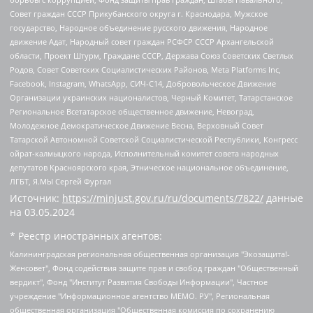
Совет граждан СССР Прикубанского округа г. Краснодара, Мужское
государство, Народное объединение русского движения, Народное
движение Адат, Народный совет граждан РСФСР СССР Архангельской
области, Проект Штурм, Граждане СССР, Держава Союз Советских Светлых
Родов, Совет Советских Социалистических Районов, Meta Platforms Inc,
Facebook, Instagram, WhatsApp, СИЧ-С14, Добровольческое Движение
Организации украинских националистов, Черный Комитет, Татарстанское
Региональное Всетатарское общественное движение, Невоград,
Молодежное Демократическое Движение Весна, Верховный Совет
Татарской Автономной Советской Социалистической Республики, Конгресс
ойрат-калмыцкого народа, Исполнительный комитет совета народных
депутатов Красноярского края, Этническое национальное объединение,
ЛГБТ, Я.МЫ Сергей Фургал
Источник:
https://minjust.gov.ru/ru/documents/7822/
данные
на
03.05.2024
* Реестр иностранных агентов:
Калининградская региональная общественная организация "Экозащита!-Женсовет", Фонд содействия защите прав и свобод граждан "Общественный вердикт", Фонд "Институт Развития Свободы Информации", Частное учреждение "Информационное агентство МЕМО. РУ", Региональная общественная организация "Общественная комиссия по сохранению наследия академика Сахарова", Фонд поддержки свободы прессы, Санкт-Петербургская общественная правозащитная организация "Гражданский контроль", Межрегиональная общественная организация "Информационно-просветительский центр "Мемориал", Региональный Фонд "Центр Защиты Прав Средств Массовой Информации", с 05.12.2023 Фонд "Центр Защиты Прав Средств массовой информации", Региональная общественная благотворительная организация помощи беженцам и мигрантам "Гражданское содействие", Негосударственное образовательное учреждение дополнительного профессионального образования (повышение квалификации) специалистов "АКАДЕМИЯ ПО ПРАВАМ ЧЕЛОВЕКА", Свердловская региональная общественная организация "Сутяжник", Автономная некоммерческая организация "Центр независимых социологических исследований", Союз общественных объединений "Российский исследовательский центр по правам человека", Региональное общественное учреждение научно-информационный центр "МЕМОРИАЛ", Некоммерческая организация "Фонд защиты гласности", Автономная некоммерческая организация "Институт прав человека", Городская общественная организация "Екатеринбургское общество "МЕМОРИАЛ", Городская общественная организация "Рязанское историко-просветительское и правозащитное общество "Мемориал" (Рязанский Мемориал), Челябинский региональный орган общественной самодеятельности – женское общественное объединение "Женщины Евразии", Челябинский региональный орган общественной самодеятельности "Уральская правозащитная группа", Фонд содействия защите здоровья и социальной справедливости имени Андрея Рылькова, Автономная Некоммерческая Организация "Аналитический Центр Юрия Левады", Автономная некоммерческая организация социальной поддержки населения "Проект Апрель", Региональная общественная организация помощи женщинам и детям, находящимся в кризисной ситуации "Информационно-методический центр "Анна", Фонд содействия развитию массовых коммуникаций и правовому просвещению "Так-так-Так", Фонд содействия устойчивому развитию "Серебряная тайга", Свердловский региональный общественный фонд социальных проектов "Новое время", "Idel.Реалии", Кавказ.Реалии, Крым.Реалии, Телеканал Настоящее Время, Татаро-башкирская служба Радио Свобода (Azatliq Radiosi), Радио Свободная Европа/Радио Свобода (PCE/PC), "Сибирь.Реалии", "Фактограф", Благотворительный фонд помощи осужденным и их семьям, Автономная некоммерческая организация "Институт глобализации и социальных движений", Фонд "В защиту прав заключенных", Частное учреждение "Центр поддержки и содействия развитию средств массовой информации", Пензенский региональный общественный благотворительный фонд "Гражданский союз", "Север.Реалии", Некоммерческая организация Фонд "Правовая инициатива", Общество с ограниченной ответственностью "Радио Свободная Европа/Радио Свобода", Чешское информационное агентство "MEDIUM-ORIENT", Красноярская региональная общественная организация "Мы против СПИДа", Камалягин Денис Николаевич, Маркелов Сергей Евгеньевич, Пономарев Лев Александрович, Савицкая Людмила Алексеевна, Автономная некоммерческая организация "Центр по работе с проблемой насилия "НАСИЛИЮ.НЕТ", Межрегиональный профессиональный союз работников здравоохранения "Альянс врачей", Юридическое лицо, зарегистрированное в Латвийской Республике, SIA "Medusa Project" (регистрационный номер 40103797863, дата регистрации 10.06.2014), Некоммерческая организация "Фонд по борьбе с коррупцией", Автономная некоммерческая организация "Институт права и публичной политики", Баданин Роман Сергеевич, Гликин Максим Александрович, Железнова Мария Михайловна, Лукьянова Юлия Сергеевна, Маетная Елизавета Витальевна, Маняхин Петр Борисович, Чуракова Ольга Владимировна, Ярош Юлия Петровна, Юридическое лицо "The Insider SIA", зарегистрированное в Риге, Латвийская Республика (дата регистрации 26.06.2015), являющееся администратором доменного имени интернет-издания "The Insider SIA", https://theins.ru, Постернак Алексей Евгеньевич, Рубин Михаил Аркадьевич, Анин Роман Александрович, Юридическое лицо Istories fonds, зарегистрированное в Латвийской Республике (регистрационный номер 50008295751, дата регистрации 24.02.2020), Великовский Дмитрий Александрович, Долинина Ирина Николаевна, Мароховская Алеся Алексеевна, Шлейнов Роман Юрьевич, Шмагун Олеся Валентиновна, Общество с ограниченной ответственностью "Альтаир 2021", Общество с ограниченной ответственностью "Вега 2021", Общество с ограниченной ответственностью "Главный редактор 2021", Общество с ограниченной ответственностью "Ромашки монолит", Важенков Артем Валерьевич, Ивановская областная общественная организация "Центр гендерных исследований", Гурман Юрий Альбертович, Медиапроект "ОВД-Инфо", Егоров Владимир Владимирович, Жилинский Владимир Александрович, Общество с ограниченной ответственностью "ЗП", Иванова София Юрьевна, Карезина Инна Павловна, Кильтау Екатерина Викторовна, Петров Алексей Викторович, Пискунов Сергей Евгеньевич, Смирнов Сергей Сергеевич, Тихонов Михаил Сергеевич, Общество с ограниченной ответственностью "ЖУРНАЛИСТ-ИНОСТРАННЫЙ АГЕНТ", Арапова Галина Юрьевна, Вольтская Татьяна Анатольевна, Американская компания "Mason G.E.S. Anonymous Foundation" (США), являющаяся владельцем интернет-издания https://mnews.world/, Компания "Stichting Bellingcat", зарегистрированная в Нидерландах (дата регистрации 11.07.2018), Захаров Андрей Вячеславович, Клепиковская Екатерина Дмитриевна, Общество с ограниченной ответственностью "МЕМО", Перл Роман Александрович, Симонов Евгений Алексеевич, Соловьева Елена Анатольевна, Сотников Даниил Владимирович, Сурначева Елизавета Дмитриевна, Автономная некоммерческая организация по защите прав человека и информированию населения "Якутия – Наше Мнение", Общество с ограниченной ответственностью "Москоу диджитал медиа", с 26.01.2023 Общество с ограниченной ответственностью "Чайка Белые сады", Ветошкина Валерия Валерьевна, Заговора Максим Александрович, Межрегиональное общественное движение "Российская ЛГБТ - сеть", Оленичев Максим Владимирович, Павлов Иван Юрьевич, Скворцова Елена Сергеевна, Общество с ограниченной ответственностью "Как бы инагент", Кочетков Игорь Викторович, Общество с ограниченной ответственностью "Честные выборы", Еланчик Олег Александрович, Общество с ограниченной ответственностью "Нобелевский призыв", Гималова Регина Эмилевна, Григорьев Андрей Валерьевич, Григорьева Алина Александровна, Ассоциация по содействию защите прав призывников, альтернативнослужащих и военнослужащих "Правозащитная группа "Гражданин.Армия.Право", Хисамова Регина Фаритовна, Автономная некоммерческая организация по реализации социально-правовых программ "Лилит", Дальневосточное общественное движение "Маяк", Санкт-Петербургская ЛГБТ-инициативная группа "Выход", Инициативная группа ЛГБТ+ "Реверс", Алексеев Андрей Викторович, Бекбулатова Таисия Львовна, Беляев Иван Михайлович, Владыкина Елена Сергеевна, Гельман Марат Александрович, Никульшина Вероника Юрьевна, Толоконникова Надежда Андреевна, Шендерович Виктор Анатольевич, Общество с ограниченной ответственностью "Данное сообщение", Общество с ограниченной ответственностью Издательский дом "Новая глава", Айнбиндер Александра Александровна, Московский комьюнити-центр для ЛГБТ+инициатив, Благотворительный фонд развития филантропии, Deutsche Welle (Германия, Kurt-Schumacher-Strasse 3, 53113 Bonn), Борзунова Мария Михайловна, Воробьев Виктор Викторович, Голубева Анна Львовна, Константинова Алла Михайловна, Малкова Ирина Владимировна, Мурадов Мурад Абдулгалимович, Осетинская Елизавета Николаевна, Понасенков Евгений Николаевич, Ганапольский Матвей Юрьевич, Киселев Евгений Алексеевич, Борухович Ирина Григорьевна, Дремин Иван Тимофеевич, Дубровский Дмитрий Викторович, Красноярская региональная общественная организация поддержки и развития альтернативных образовательных технологий и межкультурных коммуникаций "ИНТЕРРА", Маяковская Екатерина Алексеевна, Фейгин Марк Захарович, Филимонов Андрей Викторович, Дзугкоева Регина Николаевна, Доброхотов Роман Александрович, Дудь Юрий Александрович, Елкин Сергей Владимирович, Кругликов Кирилл Игоревич, Сабунаева Мария Леонидовна, Семенов Алексей Владимирович, Шаинян Карен Багратович, Шульман Екатерина Михайловна, Асафьев Артур Валерьевич, Вахштайн Виктор Семенович, Венедиктов Алексей Алексеевич, Лушникова Екатерина Евгеньевна, Волков Леонид Михайлович, Невзоров Александр Глебович, Пархоменко Сергей Борисович, Сироткин Ярослав Николаевич, Кара-Мурза Владимир Владимирович, Баранова Наталья Владимировна, Гозман Леонид Яковлевич, Кагарлицкий Борис Юльевич, Климарев Михаил Валерьевич, Милов Владимир Станиславович, Автономная некоммерческая организация Краснодарский центр современного искусства "Типография", Моргенштерн Алишер Тагирович, Соболь Любовь Эдуардовна, Общество с ограниченной ответственностью "ЛИЗА НОРМ", Каспаров Гарри Кимович, Ходорковский Михаил Борисович, Общество с ограниченной ответственностью "Апрельские тезисы", Данилович Ирина Брониславовна, Кашин Олег Владимирович, Петров Николай Владимирович, Пивоваров Алексей Владимирович, Соколов Михаил Владимирович, Цветкова Юлия Владимировна, Чичваркин Евгений Александрович, Комитет против пыток/Команда против пыток, Общество с ограниченной ответственностью "Первый научный", Общество с ограниченной ответственностью "Вертолет и ко", Белоцерковская Вероника Борисовна, Кац Максим Евгеньевич, Лазарева Татьяна Юрьевна, Шаведдинов Руслан Табризович, Яшин Илья Валерьевич, Общество с ограниченной ответственностью "Иноагент ААВ", Алешковский Дмитрий Петрович, Альбац Евгения Марковна, Быков Дмитрий Львович, Галямина Юлия Евгеньевна, Лойко Сергей Леонидович, Мартынов Кирилл Константинович, Медведев Сергей Александрович, Крашенинников Федор Геннадиевич, Гордеева Катерина Вл