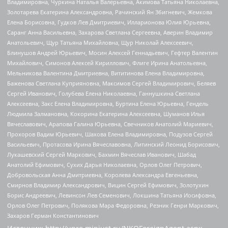
Владимировна, Чуркина Наталья Валерьевна, Акимова Татьяна Николаевна,
Золотарева Екатерина Александровна, Рачинский Ян Збигневич, Жемкова
Елена Борисовна, Гудков Лев Дмитриевич, Илларионова Юлия Юрьевна,
Саранг Анна Васильевна, Захарова Светлана Сергеевна, Аверин Владимир
Анатольевич, Щур Татьяна Михайловна, Щур Николай Алексеевич,
Блинушов Андрей Юрьевич, Мосин Алексей Геннадьевич, Гефтер Валентин
Михайлович, Симонов Алексей Кириллович, Флиге Ирина Анатольевна,
Мельникова Валентина Дмитриевна, Вититинова Елена Владимировна,
Баженова Светлана Куприяновна, Максимов Сергей Владимирович, Беляев
Сергей Иванович, Голубева Елена Николаевна, Ганнушкина Светлана
Алексеевна, Закс Елена Владимировна, Буртина Елена Юрьевна, Гендель
Людмила Залмановна, Кокорина Екатерина Алексеевна, Шуманов Илья
Вячеславович, Арапова Галина Юрьевна, Свечников Анатолий Мариевич,
Прохоров Вадим Юрьевич, Шахова Елена Владимировна, Подузов Сергей
Васильевич, Протасова Ирина Вячеславовна, Литинский Леонид Борисович,
Лукашевский Сергей Маркович, Бахмин Вячеслав Иванович, Шабад
Анатолий Ефимович, Сухих Дарья Николаевна, Орлов Олег Петрович,
Добровольская Анна Дмитриевна, Королева Александра Евгеньевна,
Смирнов Владимир Александрович, Вицин Сергей Ефимович, Золотухин
Борис Андреевич, Левинсон Лев Семенович, Локшина Татьяна Иосифовна,
Орлов Олег Петрович, Полякова Мара Федоровна, Резник Генри Маркович,
Захаров Герман Константинович