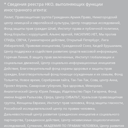
* Сведения реестра НКО, выполняющих функции
иностранного агента:
Лилит, Правозащитная группа Гражданин.Армия.Право, Нижегородский
центр немецкой и европейской культуры, Центр гендерных исследований,
Фонд защиты прав граждан Штаб, Институт права и публичной политики,
Фонд борьбы с коррупцией, Альянс врачей, НАСИЛИЮ.НЕТ, Мы против
СПИДа, СВЕЧА, Гуманитарное действие, Открытый Петербург, Лига
Избирателей, Правовая инициатива, Гражданский Союз, Хасдей Ерушалаим,
Центр поддержки и содействия развитию средств массовой информации,
Горячая Линия, В защиту прав заключенных, Институт глобализации и
социальных движений, Центр социально-информационных инициатив
Действие, Благотворительный фонд охраны здоровья и защиты прав
граждан, Благотворительный фонд помощи осужденным и их семьям, Фонд
Тольятти, Новое время, Серебряная тайга, Так-Так-Так, Сова, центр Анна,
Проект Апрель, Самарская губерния, Эра здоровья, Мемориал,
Аналитический Центр Юрия Левады, Издательство Парк Гагарина, Фонд
имени Андрея Рылькова, Сфера, Центр СИБАЛЬТ, Уральская правозащитная
группа, Женщины Евразии, Институт прав человека, Фонд защиты гласности,
Российский исследовательский центр по правам человека,
Дальневосточный центр развития гражданских инициатив и социального
партнерства, Гражданское действие, Центр независимых социологических
исследований, Сутяжник, АКАДЕМИЯ ПО ПРАВАМ ЧЕЛОВЕКА, Центр развития