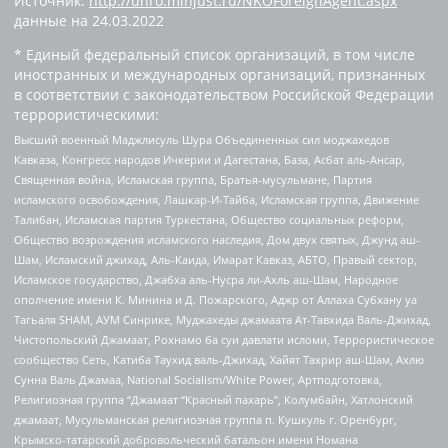
Источник:
http://unro.minjust.ru/NKOForeignAgent.aspx
данные на
24.03.2022
* Единый федеральный список организаций, в том числе
иностранных и международных организаций, признанных
в соответствии с законодательством Российской Федерации
террористическими:
Высший военный Маджлисуль Шура Объединенных сил моджахедов
Кавказа, Конгресс народов Ичкерии и Дагестана, База, Асбат аль-Ансар,
Священная война, Исламская группа, Братья-мусульмане, Партия
исламского освобождения, Лашкар-И-Тайба, Исламская группа, Движение
Талибан, Исламская партия Туркестана, Общество социальных реформ,
Общество возрождения исламского наследия, Дом двух святых, Джунд аш-
Шам, Исламский джихад, Аль-Каида, Имарат Кавказ, АБТО, Правый сектор,
Исламское государство, Джабха аль-Нусра ли-Ахль аш-Шам, Народное
ополчение имени К. Минина и Д. Пожарского, Аджр от Аллаха Субхану уа
Тагьаля SHAM, АУМ Синрике, Муджахеды джамаата Ат-Тавхида Валь-Джихад,
Чистопольский Джамаат, Рохнамо ба суи давлати исломи, Террористическое
сообщество Сеть, Катиба Таухид валь-Джихад, Хайят Тахрир аш-Шам, Ахлю
Сунна Валь Джамаа, National Socialism/White Power, Артподготовка,
Религиозная группа “Джамаат “Красный пахарь”, Колумбайн, Хатлонский
джамаат, Мусульманская религиозная группа п. Кушкуль г. Оренбург,
Крымско-татарский добровольческий батальон имени Номана