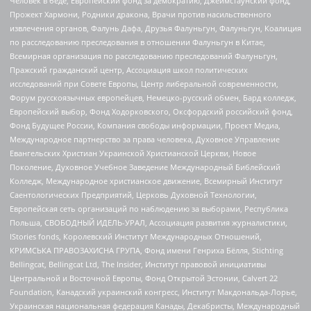
Человек в беде, Европейский фонд за демократию, Джеймстаунский фонд,
Прожект Хармони, Родники дракона, Врачи против насильственного
извлечения органов, Фалунь Дафа, Друзья Фалуньгун, Фалуньгун, Коалиция
по расследованию преследования в отношении Фалуньгун в Китае,
Всемирная организация по расследованию преследований Фалуньгун,
Пражский гражданский центр, Ассоциация школ политических
исследований при Совете Европы, Центр либеральной современности,
Форум русскоязычных европейцев, Немецко-русский обмен, Бард колледж,
Европейский выбор, Фонд Ходорковского, Оксфордский российский фонд,
Фонд Будущее России, Компания свободы информации, Проект Медиа,
Международное партнерство за права человека, Духовное Управление
Евангельских Христиан Украинской Христианской Церкви, Новое
Поколение, Духовное Учебное Заведение Международный Библейский
Колледж, Международное христианское движение, Всемирный Институт
Саентологических Предприятий, Церковь Духовной Технологии,
Европейская сеть организаций по наблюдению за выборами, Республика
Польша, СВОБОДНЫЙ ИДЕЛЬ-УРАЛ, Ассоциация развития журналистики,
IStories fonds, Королевский Институт Международных Отношений,
КРИМСЬКА ПРАВОЗАХИСНА ГРУПА, Фонд имени Генриха Бёлля, Stichting
Bellingcat, Bellingcat Ltd, The Insider, Институт правовой инициативы
Центральной и Восточной Европы, Фонд Открытой Эстонии, Calvert 22
Foundation, Канадский украинский конгресс, Институт Макдональда-Лорье,
Украинская национальная федерация Канады, Декабристы, Международный