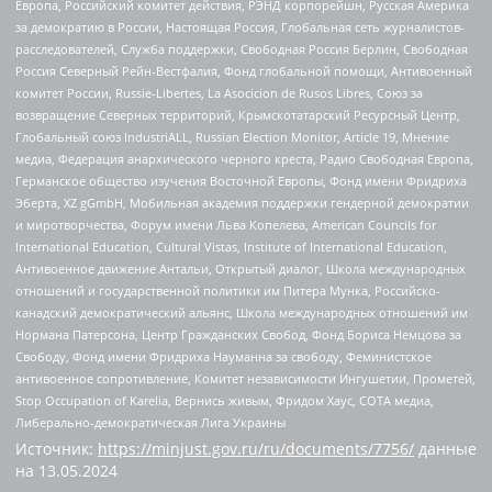
Европа, Российский комитет действия, РЭНД корпорейшн, Русская Америка
за демократию в России, Настоящая Россия, Глобальная сеть журналистов-
расследователей, Служба поддержки, Свободная Россия Берлин, Свободная
Россия Северный Рейн-Вестфалия, Фонд глобальной помощи, Антивоенный
комитет России, Russie-Libertes, La Asocicion de Rusos Libres, Союз за
возвращение Северных территорий, Крымскотатарский Ресурсный Центр,
Глобальный союз IndustriALL, Russian Election Monitor, Article 19, Мнение
медиа, Федерация анархического черного креста, Радио Свободная Европа,
Германское общество изучения Восточной Европы, Фонд имени Фридриха
Эберта, XZ gGmbH, Мобильная академия поддержки гендерной демократии
и миротворчества, Форум имени Льва Копелева, American Councils for
International Education, Cultural Vistas, Institute of International Education,
Антивоенное движение Антальи, Открытый диалог, Школа международных
отношений и государственной политики им Питера Мунка, Российско-
канадский демократический альянс, Школа международных отношений им
Нормана Патерсона, Центр Гражданских Свобод, Фонд Бориса Немцова за
Свободу, Фонд имени Фридриха Науманна за свободу, Феминистское
антивоенное сопротивление, Комитет независимости Ингушетии, Прометей,
Stop Occupation of Karelia, Вернись живым, Фридом Хаус, СОТА медиа,
Либерально-демократическая Лига Украины
Источник:
https://minjust.gov.ru/ru/documents/7756/
данные
на
13.05.2024